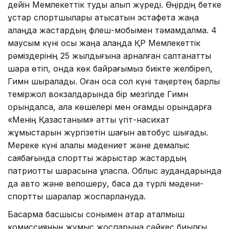
дейін Мемлекеттік туды алып жүреді. Өңірдің бетке
ұстар спортшылары қатысатын эстафета жаңа
алаңда жастардың флеш-мобымен тәмамдалмақ. 4
маусым күні осы жаңа алаңда ҚР Мемлекеттік
рәміздерінің 25 жылдығына арналған салтанатты
шара өтіп, онда көк байрағымыз биікте желбіреп,
Гимн шырқалады. Оған қоса сол күні таңертең барлық
теміржол вокзалдарында бір мезгілде Гимн
орындалса, қала көшелері мен қоғамдық орындарға
«Менің Қазақстаным» атты үгіт-насихат
жұмыстарын жүргізетін шағын автобус шығады.
Мереке күні қалалық мәдениет және демалыс
саябағында спорттық жарыстар жастардың
патриоттық шарасына ұласпақ. Облыс аудандарында
да авто және велошеру, басқа да түрлі мәдени-
спорттық шаралар жоспарлануда.
Басқарма басшысы сонымен қатар аталмыш
комиссияның жұмыс жоспарына сәйкес биылғы