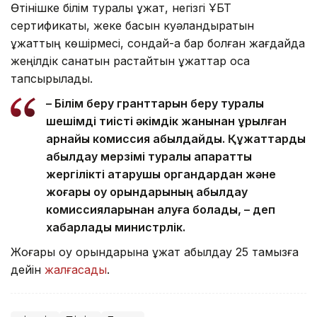
Өтінішке білім туралы құжат, негізгі ҰБТ
сертификаты, жеке басын куәландыратын
құжаттың көшірмесі, сондай-ақ бар болған жағдайда
жеңілдік санатын растайтын құжаттар қоса
тапсырылады.
– Білім беру гранттарын беру туралы
шешімді тиісті әкімдік жанынан құрылған
арнайы комиссия қабылдайды. Құжаттарды
қабылдау мерзімі туралы ақпаратты
жергілікті атқарушы органдардан және
жоғары оқу орындарының қабылдау
комиссияларынан алуға болады, – деп
хабарлады министрлік.
Жоғары оқу орындарына құжат қабылдау 25 тамызға
дейін
жалғасады
.