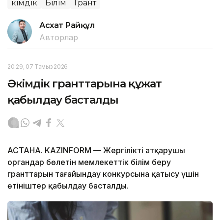
Әкімдік
Білім
Грант
Асхат Райқұл
Авторлар
20:29, 07 Тамыз 2026
Әкімдік гранттарына құжат
қабылдау басталды
АСТАНА. KAZINFORM — Жергілікті атқарушы
органдар бөлетін мемлекеттік білім беру
гранттарын тағайындау конкурсына қатысу үшін
өтініштер қабылдау басталды.