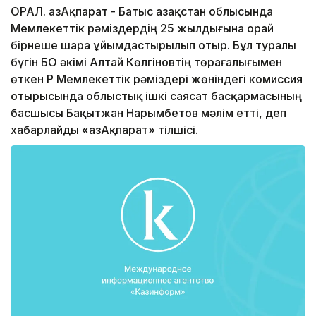
ОРАЛ. ҚазАқпарат - Батыс Қазақстан облысында
Мемлекеттік рәміздердің 25 жылдығына орай
бірнеше шара ұйымдастырылып отыр. Бұл туралы
бүгін БҚО әкімі Алтай Көлгіновтің төрағалығымен
өткен ҚР Мемлекеттік рәміздері жөніндегі комиссия
отырысында облыстық ішкі саясат басқармасының
басшысы Бақытжан Нарымбетов мәлім етті, деп
хабарлайды «ҚазАқпарат» тілшісі.