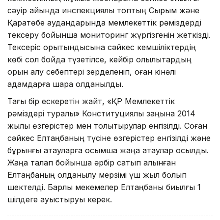
сәуір айында инспекциялық топтың Сырым және
Қаратөбе аудандарында мемлекеттік рәміздерді
тексеру бойынша мониторинг жүргізгенін жеткізді.
Тексеріс қорытындысына сәйкес кемшіліктердің
көбі сол бойда түзетілсе, кейбір олқылықтардың
орын алу себептері зерделеніп, оған кінәлі
адамдарға шара қолданылды.
Тағы бір ескеретін жайт, «ҚР Мемлекеттік
рәміздері туралы» Конституциялық заңына 2014
жылы өзгерістер мен толықтырулар енгізілді. Соған
сәйкес Елтаңбаның түсіне өзгерістер енгізілді және
бұрынғы атауларға қосымша жаңа атаулар қосылды.
Жаңа талап бойынша әрбір сатып алынған
Елтаңбаның қолданылу мерзімі үш жыл болып
шектелді. Барлық мекемелер Елтаңбаны биылғы 1
шілдеге ауыстыруы керек.