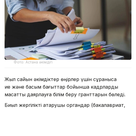
Фото: Астана әкімдігі
Жыл сайын әкімдіктер өңірлер үшін сұранысқа
ие және басым бағыттар бойынша кадрларды
мақсатты даярлауға білім беру гранттарын бөледі.
Биыл жергілікті атқарушы органдар (бакалавриат,
магистратура, резидентура бағдарламалары
бойынша) оқуға 2392 білім беру грантын бөлді.
— Ең көп грантты Астана қаласының