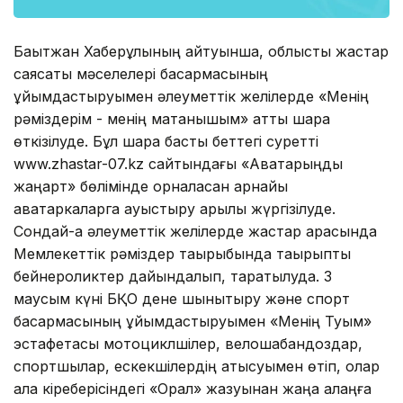
Бақытжан Хаберұлының айтуынша, облыстық жастар
саясаты мәселелері басқармасының
ұйымдастыруымен әлеуметтік желілерде «Менің
рәміздерім - менің мақтанышым» атты шара
өткізілуде. Бұл шара басты беттегі суретті
www.zhastar-07.kz сайтындағы «Аватарыңды
жаңарт» бөлімінде орналасқан арнайы
аватаркаларга ауыстыру арқылы жүргізілуде.
Сондай-ақ әлеуметтік желілерде жастар арасында
Мемлекеттік рәміздер тақырыбында тақырыптық
бейнероликтер дайындалып, таратылуда. 3
маусым күні БҚО дене шынықтыру және спорт
басқармасының ұйымдастыруымен «Менің Туым»
эстафетасы мотоциклшілер, велошабандоздар,
спортшылар, ескекшілердің қатысуымен өтіп, олар
қала кіреберісіндегі «Орал» жазуынан жаңа алаңға