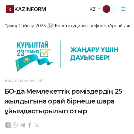
KAZINFORM
KZ
Сайлау-2026
Конституциялық реформа
Арнайы жо
Тренд:
19:47, 02 Маусым 2017
БҚО-да Мемлекеттік рәміздердің 25
жылдығына орай бірнеше шара
ұйымдастырылып отыр