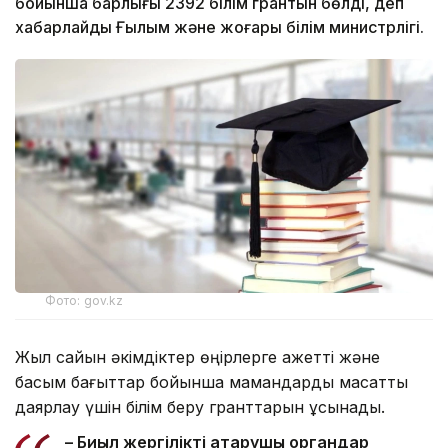
бойынша барлығы 2392 білім грантын бөлді, деп
хабарлайды Ғылым және жоғары білім министрлігі.
Фото: gov.kz
Жыл сайын әкімдіктер өңірлерге қажетті және
басым бағыттар бойынша мамандарды мақсатты
даярлау үшін білім беру гранттарын ұсынады.
– Биыл жергілікті атқарушы органдар