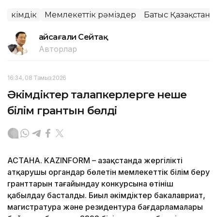
Әкімдік
Мемлекеттік рәміздер
Батыс Қазақстан 
Ғайсағали Сейтақ
Авторлар
16:34, 08 Тамыз 2026
Әкімдіктер талапкерлерге неше
білім грантын бөлді
АСТАНА. KAZINFORM – Қазақстанда жергілікті
атқарушы органдар бөлетін мемлекеттік білім беру
гранттарын тағайындау конкурсына өтініш
қабылдау басталды. Биыл әкімдіктер бакалавриат,
магистратура және резидентура бағдарламалары