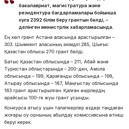
бакалавриат, магистратура және
резидентура бағдарламалары бойынша
оқуға 2392 білім беру грантын бөлді, –
делінген министрлік хабарламасында.
Ең көп грант Астана қаласында қарастырылған –
303. Шымкент қаласының әкімдігі 285, Шығыс
Қазақстан облысы 270 грант бөлді.
Батыс Қазақстан облысында – 211, Абай және
Түркістан облыстарында – 200-ден, Ақмола
облысында – 199, Қарағанды облысында – 198,
Атырау облысында – 187, Маңғыстау облысында
163 грант қарастырылған. Қалған өңірлердің
әрқайсысы 100-ге жуық грант ұсынды.
Конкурсқа қатысу үшін талапкерлер өздері таңдаған
жоғары оқу орнының қабылдау комиссиясына өтініш
беруі керек.