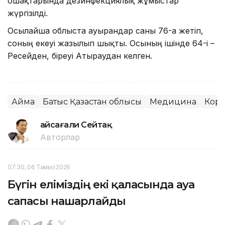
ошақтарында дезинфекциялық жұмыстар
жүргізілді.
Осылайша облыста ауырғандар саны 76-ға жетіп,
соның екеуі жазылып шықты. Осының ішінде 64-і –
Ресейден, біреуі Атыраудан келген.
Аймақ
Батыс Қазақстан облысы
Медицина
Кор
Ғайсағали Сейтақ
Авторлар
07:30, 06 Тамыз 2026
Бүгін еліміздің екі қаласында ауа
сапасы нашарлайды