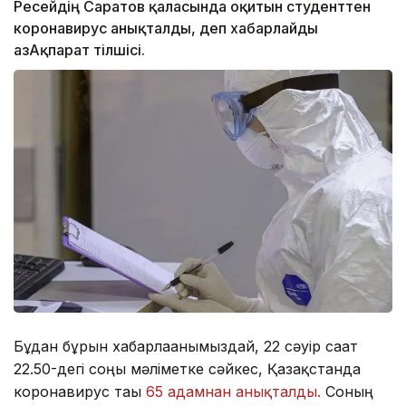
Ресейдің Саратов қаласында оқитын студенттен
коронавирус анықталды, деп хабарлайды
ҚазАқпарат тілшісі.
Бұдан бұрын хабарлағанымыздай, 22 сәуір сағат
22.50-дегі соңғы мәліметке сәйкес, Қазақстанда
коронавирус тағы
65 адамнан анықталды.
Соның