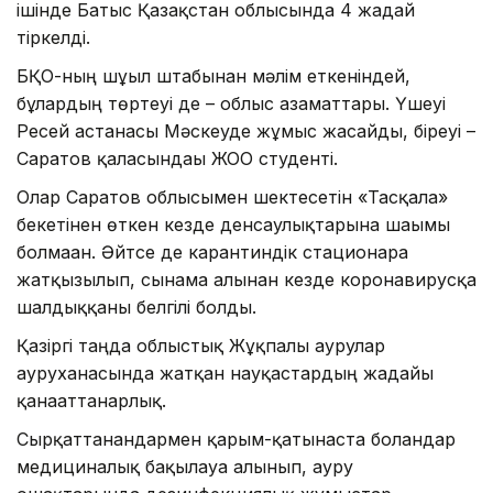
ішінде Батыс Қазақстан облысында 4 жағдай
тіркелді.
БҚО-ның шұғыл штабынан мәлім еткеніндей,
бұлардың төртеуі де – облыс азаматтары. Үшеуі
Ресей астанасы Мәскеуде жұмыс жасайды, біреуі –
Саратов қаласындағы ЖОО студенті.
Олар Саратов облысымен шектесетін «Тасқала»
бекетінен өткен кезде денсаулықтарына шағымы
болмаған. Әйтсе де карантиндік стационарға
жатқызылып, сынама алынған кезде коронавирусқа
шалдыққаны белгілі болды.
Қазіргі таңда облыстық Жұқпалы аурулар
ауруханасында жатқан науқастардың жағдайы
қанағаттанарлық.
Сырқаттанғандармен қарым-қатынаста болғандар
медициналық бақылауға алынып, ауру