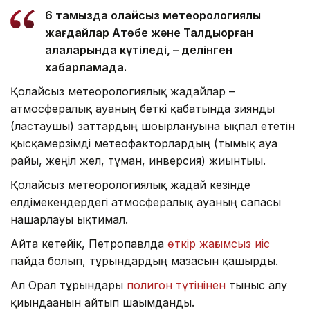
6 тамызда қолайсыз метеорологиялық
жағдайлар Ақтөбе және Талдықорған
қалаларында күтіледі, – делінген
хабарламада.
Қолайсыз метеорологиялық жағдайлар –
атмосфералық ауаның беткі қабатында зиянды
(ластаушы) заттардың шоғырлануына ықпал ететін
қысқамерзімді метеофакторлардың (тымық ауа
райы, жеңіл жел, тұман, инверсия) жиынтығы.
Қолайсыз метеорологиялық жағдай кезінде
елдімекендердегі атмосфералық ауаның сапасы
нашарлауы ықтимал.
Айта кетейік, Петропавлда
өткір жағымсыз иіс
пайда болып, тұрғындардың мазасын қашырды.
Ал Орал тұрғындары
полигон түтінінен
тыныс алу
қиындағанын айтып шағымданды.