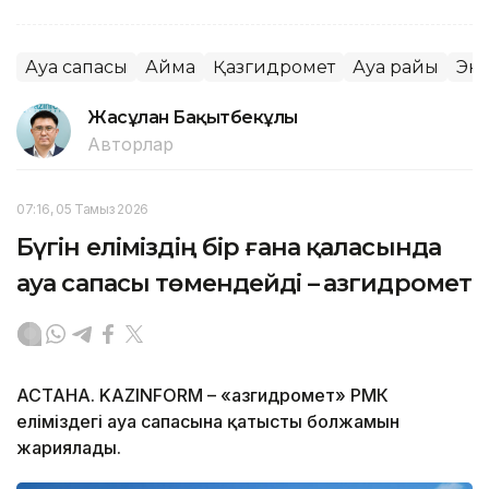
Ауа сапасы
Аймақ
Қазгидромет
Ауа райы
Эк
Жасұлан Бақытбекұлы
Авторлар
07:16, 05 Тамыз 2026
Бүгін еліміздің бір ғана қаласында
ауа сапасы төмендейді – Қазгидромет
АСТАНА. KAZINFORM – «Қазгидромет» РМК
еліміздегі ауа сапасына қатысты болжамын
жариялады.