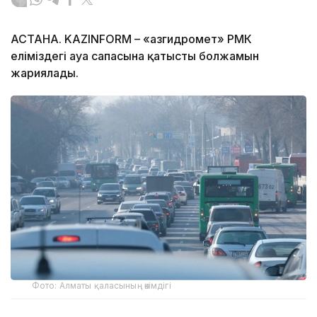
АСТАНА. KAZINFORM – «Қазгидромет» РМК
еліміздегі ауа сапасына қатысты болжамын
жариялады.
Фото: Алматы қаласының әкімдігі