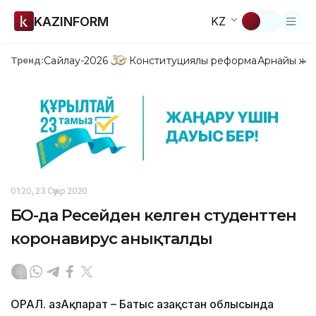
KAZINFORM
KZ
Сайлау-2026
Конституциялық реформа
Арнайы жо
Тренд:
01:20, 23 Сәуір 2020
БҚО-да Ресейден келген студенттен
коронавирус анықталды
ОРАЛ. ҚазАқпарат – Батыс Қазақстан облысында