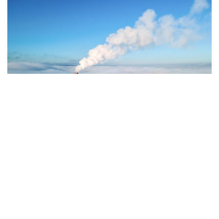
Фото: Magnific.com
5 тамызда қолайсыз метеорологиялық
жағдайлар Ақтөбе қалаласында күтіледі, –
делінген хабарламада.
Қолайсыз метеорологиялық жағдайлар –
атмосфералық ауаның беткі қабатында зиянды
(ластаушы) заттардың шоғырлануына ықпал ететін