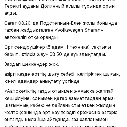
Теректі ауданы Долинный ауылы тұсында орын
алды.
Сағат 08.20-да Подстепный-Елек жолы бойында
газбен жабдықталған «Volkswagen Sharan»
автокөлігі отқа оранды.
Өрт сөндірушілер (5 адам, 1 техника) уақтылы
барып, «тілсіз жау» 08.50-де ауыздықталды.
Зардап шеккендер жоқ.
Қазіргі кезде өрттің шығу себебі, келтірілген шығын,
кінәлі адамдар анықталу үстінде.
«Автокөліктің газды отынмен жұмысқа жаппай
көшірілуіне, сонымен қатар азаматтардан арыз-
шағымның көбеюіне байланысты өткен жылдың
желтоқсанында өрт қауіпсіздігі ережесіне өзгеріс
енгізілді. Былайша айтқанда, газ баллонымен
жабдықталған автокөліктерге тұрғын үйлер мен