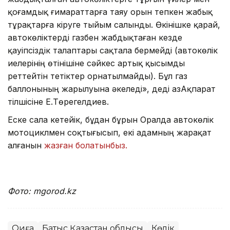
қоғамдық ғимараттарға таяу орын тепкен жабық
тұрақтарға кіруге тыйым салынды. Өкінішке қарай,
автокөліктерді газбен жабдықтаған кезде
қауіпсіздік талаптары сақтала бермейді (автокөлік
иелерінің өтінішіне сәйкес артық қысымды
реттейтін тетіктер орнатылмайды). Бұл газ
баллонының жарылуына әкеледі», деді ҚазАқпарат
тілшісіне Е.Төрегелдиев.
Еске сала кетейік, бұдан бұрын Оралда автокөлік
мотоциклмен соқтығысып, екі адамның жарақат
алғанын
жазған болатынбыз.
Фото: mgorod.kz
Оқиға
Батыс Қазақстан облысы
Көлік