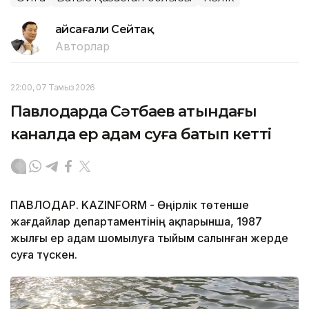
Ғайсағали Сейтақ
Авторлар
22:00, 07 Тамыз 2026
Павлодарда Сәтбаев атындағы
каналда ер адам суға батып кетті
ПАВЛОДАР. KAZINFORM - Өңірлік төтенше
жағдайлар департаментінің ақпарынша, 1987
жылғы ер адам шомылуға тыйым салынған жерде
суға түскен.