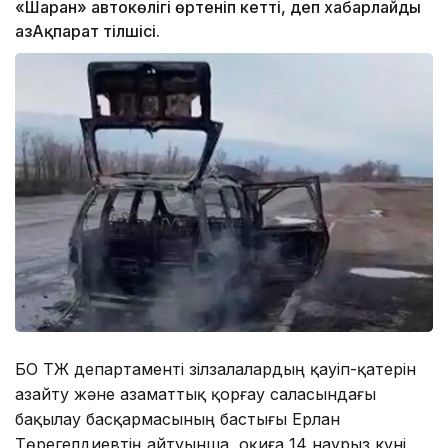
«Шаран» автокөлігі өртеніп кетті, деп хабарлайды
ҚазАқпарат тілшісі.
БҚО ТЖ департаменті зілзалалардың қауіп-қатерін
азайту және азаматтық қорғау саласындағы
бақылау басқармасының бастығы Ерлан
Төрегелдиевтің айтуынша, оқиға 14 наурыз күні