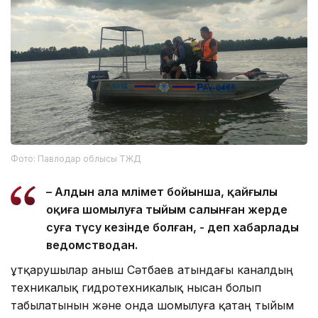
Фото: Павлодар облысы ТЖД
– Алдын ала мәлімет бойынша, қайғылы
оқиға шомылуға тыйым салынған жерде
суға түсу кезінде болған, - деп хабарлады
ведомстводан.
Құтқарушылар Қаныш Сәтбаев атындағы каналдың
техникалық гидротехникалық нысан болып
табылатынын және онда шомылуға қатаң тыйым