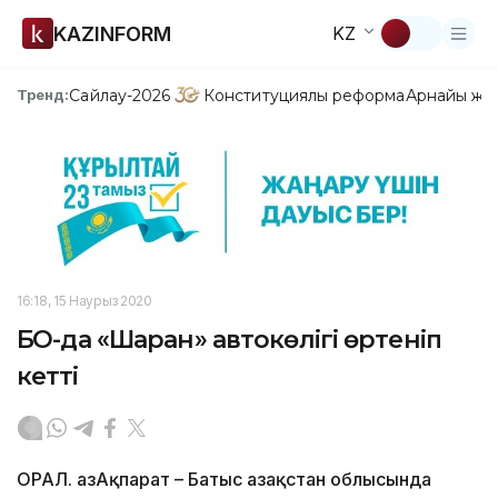
KAZINFORM
KZ
Сайлау-2026
Конституциялық реформа
Арнайы жо
Тренд:
16:18, 15 Наурыз 2020
БҚО-да «Шаран» автокөлігі өртеніп
кетті
ОРАЛ. ҚазАқпарат – Батыс Қазақстан облысында