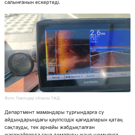
салынғанын ескертеді.
Фото: Павлодар облысы ТЖД
Департмент мамандары тұрғындарға су
айдындарындағы қауіпсіздік қағидаларын қатаң
сақтауды, тек арнайы жабдықталған
жағажайларда ғана демалуды және шомылуға