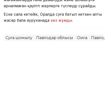
арналмаған қауіпті жерлерге түспеуді сұрайды.
Еске сала кетейік, Оралда суға батып кеткен алты
жасар бала ауруханада
көз жұмды.
Суға шомылу
Павлодар облысы
Оқиға
Павлод
Мұрат Аяған
Авторлар
13:52, 07 Тамыз 2026
Фельдшер Ұлдана Мырзуанның
күйеуі жәбірленуші мәртебесінен
бас тартпайтынын айтты