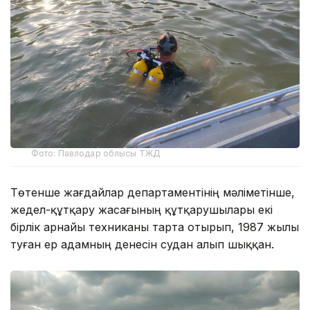
Фото: Павлодар облысы ТЖД
Төтенше жағдайлар департаментінің мәліметінше,
жедел-құтқару жасағының құтқарушылары екі
бірлік арнайы техниканы тарта отырып, 1987 жылы
туған ер адамның денесін судан алып шыққан.