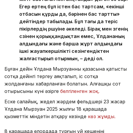
Егер ертең бұл істен бас тартсам, «екінші
отбасын құрды да, бәрінен бас тартты»
дейтіндер табылады. Бұл тағы да теріс
пікірлердің өршуіне әкеледі. Бірақ мен өзгенің
сөзінен қорыққандықтан емес, Ұлдананың
алдындағы және барша жұрт алдындағы
ішкі жауапкершілікті сезінгендіктен
жалғастырып отырмын, – деді ол.
Бұған дейін Ұлдана Мырзуанның қазасына қатысты
сотқа дейінгі тергеу аяқталып, іс сотқа
жолданғаны хабарланған болатын. Алғашқы сот
отырысының күні әзірге
белгіленген жоқ.
Еске салайық, жедел жәрдем фельдшері 23 жасар
Ұлдана Мырзуан 2025 жылғы 18 қарашада
қызметтік міндетін атқару кезінде
көз жұмды.
8 қарашада елордада тұрғын үй кешенінің