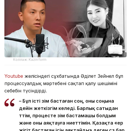
Коллаж: Kazinform
Youtube
желісіндегі сұхбатында Әділет Зейнел бұл
процессуалдық мәртебені сақтап қалу шешімінің
себебін түсіндірді.
– Бұл істі өзім бастаған соң, оны соңына
дейін жеткізгім келеді. Барлық сатыдан
өттім, процесте өзім бастамашы болдым
және оны аяқтауға ниеттімін. Қазақта «ер
жігіт бастаған ісін аяқтайды» деген сөз бар.