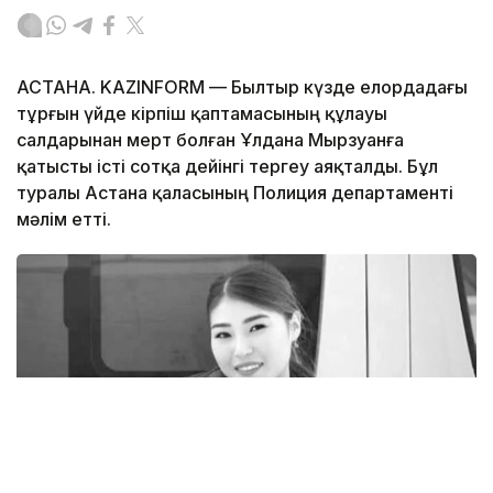
АСТАНА. KAZINFORM — Былтыр күзде елордадағы
тұрғын үйде кірпіш қаптамасының құлауы
салдарынан мерт болған Ұлдана Мырзуанға
қатысты істі сотқа дейінгі тергеу аяқталды. Бұл
туралы Астана қаласының Полиция департаменті
мәлім етті.