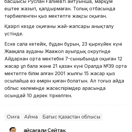
басшысы Руслан Ғалиевтің айтуынша, марқұм
ештеңе жазып, қалдырмаған. Толық отбасында
тәрбиеленген қыз мектепте жақсы оқыған.
Қазіргі кезде оқиғаның жай-жапсары анықталу
үстінде.
Еске сала кетейік, бұдан бұрын, 23 қыркүйек күні
Жаңақала ауданы Жаңажол ауылдық округінде
Айдархан орта мектебінің 7-сыныбында оқыған 12
жасар ұл бала және 21 қазан күні Оралда №39 орта
мектепте білім алған 2001 жылғы 15 жасар қыз
осылайша өз өмірін қиған болатын. Ал тоғыз айда
облыс көлемінде жасөспірімдер арасында
осындай 10 дерек тіркелген.
Оқиға
Аймақ
Батыс Қазақстан облысы
Ғайсағали Сейтақ