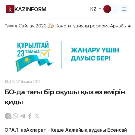
KAZINFORM
KZ
Сайлау-2026
Конституциялық реформа
Арнайы жо
Тренд:
18:39, 07 Қараша 2016
БҚО-да тағы бір оқушы қыз өз өмірін
қиды
ОРАЛ. ҚазАқпарат - Кеше Ақжайық ауданы Есенсай