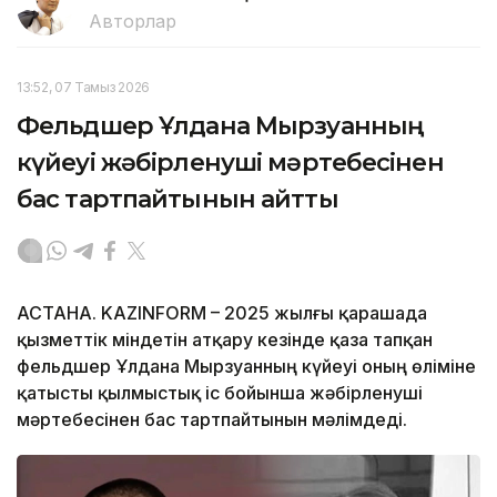
Авторлар
13:52, 07 Тамыз 2026
Фельдшер Ұлдана Мырзуанның
күйеуі жәбірленуші мәртебесінен
бас тартпайтынын айтты
АСТАНА. KAZINFORM – 2025 жылғы қарашада
қызметтік міндетін атқару кезінде қаза тапқан
фельдшер Ұлдана Мырзуанның күйеуі оның өліміне
қатысты қылмыстық іс бойынша жәбірленуші
мәртебесінен бас тартпайтынын мәлімдеді.