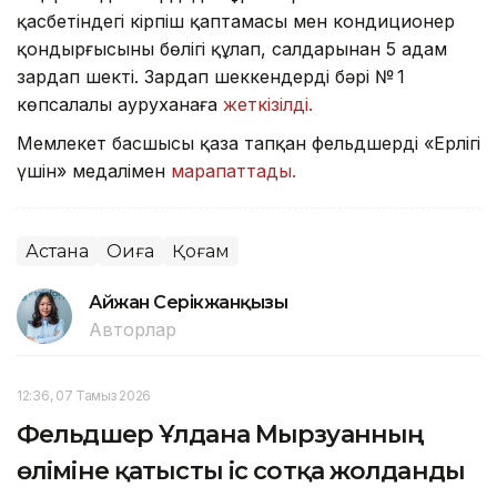
қасбетіндегі кірпіш қаптамасы мен кондиционер
қондырғысының бөлігі құлап, салдарынан 5 адам
зардап шекті. Зардап шеккендердің бәрі № 1
көпсалалы ауруханаға
жеткізілді.
Мемлекет басшысы қаза тапқан фельдшерді «Ерлігі
үшін» медалімен
марапаттады.
Астана
Оқиға
Қоғам
Айжан Серікжанқызы
Авторлар
12:36, 07 Тамыз 2026
Фельдшер Ұлдана Мырзуанның
өліміне қатысты іс сотқа жолданды