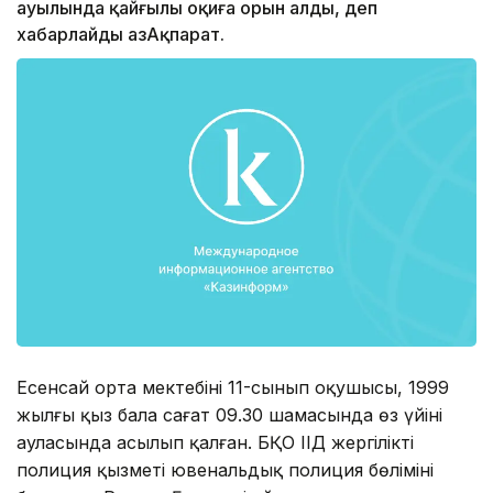
ауылында қайғылы оқиға орын алды, деп
хабарлайды ҚазАқпарат.
Есенсай орта мектебінің 11-сынып оқушысы, 1999
жылғы қыз бала сағат 09.30 шамасында өз үйінің
ауласында асылып қалған. БҚО ІІД жергілікті
полиция қызметі ювенальдық полиция бөлімінің