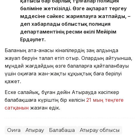
қатысы бар барлық тұлғалар полиция
бөліміне жеткізілді. Өзге ақпарат тергеу
мүддесіне сәйкес жариялауға жатпайды, –
деп хабарлады облыстық полиция
департаментінің ресми өкілі Мейірім
Ердәулет.
Баланың ата-анасы кінәлілердің заң алдында
жауап беруін талап етіп отыр. Олардың айтуынша,
мұндай жағдайдың өзге балаларға қайталанбауы
үшін оқиғаға жан-жақты құқықтық баға берілуі
қажет.
Еске салайық, бұған дейін Атырауда кәсіпкер
балабақшаға күріштің бір келісін
21 мың теңгеге
сатқанын
жазған едік.
Оқиға
Атырау
Балабақша
Атырау облысы