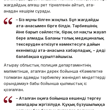
жағдайдың алғаш рет тіркелгенін айтып, ата-
анадан кешірім сұрады.
– Біз мұны білген жоқпыз. Бұл жағдайды
ата-анасымен бірге білдік. Тәрбиешінің
үйіне барып сөйлестік, бірақ ол нақты жауап
бере алмады. Баланы толық медициналық
тексеруден өткізуге көмектесуге дайын
екенімізді ата-анасына хабарладық, – деді
балабақша құрылтайшысы.
Атырау облыстық полиция департаментінің
мәліметінше, аталған дерек бойынша «Кәмелетке
толмаған адамды тәрбиелеу жөніндегі міндеттерді
орындамау» бабы бойынша қылмыстық іс
қозғалған.
– Аталған оқиға бойынша кешенді тергеу
амалдары жүргізілуде. Құқық бұзушылыққа