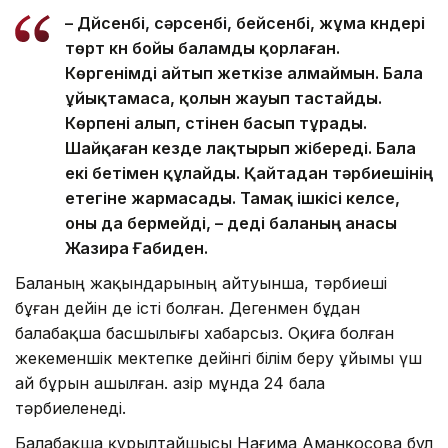
– Дүйсенбі, сәрсенбі, бейсенбі, жұма күндері
төрт күн бойы баламды қорлаған.
Көргенімді айтып жеткізе алмаймын. Бала
ұйықтамаса, қолын жауып тастайды.
Көрпені алып, үстінен басып тұрады.
Шайқаған кезде лақтырып жібереді. Бала
екі бетімен құлайды. Қайтадан тәрбиешінің
етегіне жармасады. Тамақ ішкісі келсе,
оны да бермейді, – деді баланың анасы
Жазира Ғабиден.
Баланың жақындарының айтуынша, тәрбиеші
бұған дейін де істі болған. Дегенмен бұдан
балабақша басшылығы хабарсыз. Оқиға болған
жекеменшік мектепке дейінгі білім беру ұйымы үш
ай бұрын ашылған. Қазір мұнда 24 бала
тәрбиеленеді.
Балабақша құрылтайшысы Нағима Аманқосова бұл