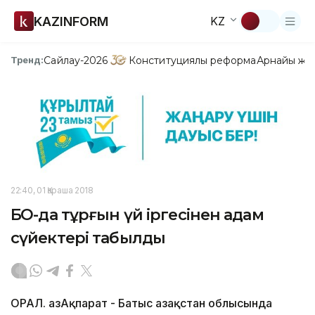
KAZINFORM
KZ
Сайлау-2026
Конституциялық реформа
Арнайы жо
Тренд:
22:40, 01 Қараша 2018
БҚО-да тұрғын үй іргесінен адам
сүйектері табылды
ОРАЛ. ҚазАқпарат - Батыс Қазақстан облысында