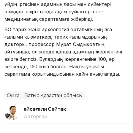
үйдің іргесінен адамның басы мен сүйектері
шыққан. Қазіргі таңда адам сүйектері сот-
медициналық сараптамаға жіберілді.
БҚО тарих және археология орталығының аға
ғылыми қызметкері, тарих ғылымдарының
докторы, профессор Мұрат Сыдықовтың
айтуынша, ол жерде қанша адамның жерленгені
әзірге белгісіз. Бұлардың жерленгеніне 100, әрі
кеткенде, 150 жыл болған. Нақты уақыты
сараптама қорытындысынан кейін анықталады.
Оқиға
Батыс Қазақстан облысы
Ғайсағали Сейтақ
Авторлар