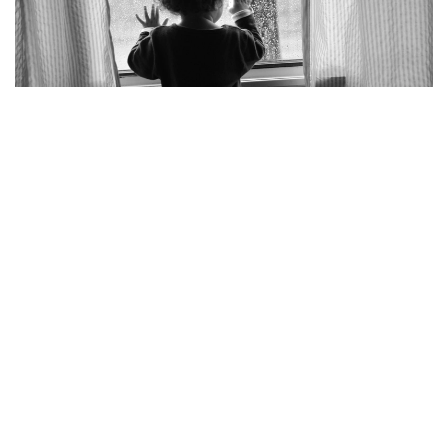
Фото: pexels.com
Қалалық Төтенше жағдайлар департаментінің
мәліметінше, қайғылы оқиға Қаратау ауданындағы
Нұрсәт шағынауданында болған.
– 2023 жылы туған бала ересектердің
қарауынсыз қалып, көпқабатты тұрғын
үйдің тоғызыншы қабатындағы пәтердің
терезесінен абайсызда құлап кеткен.
Алған жарақатынан бүлдіршін оқиға
орнында көз жұмды, – делінген
хабарламада.