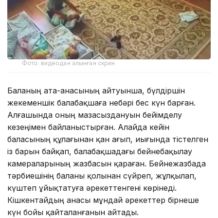
Фото: видеодан алынған скрин
Баланың ата-анасының айтуынша, бүлдіршін
жекеменшік балабақшаға небәрі бес күн барған.
Алғашында оның мазасыздануын бейімделу
кезеңімен байланыстырған. Алайда кейін
баласының құлағынан қан ағып, иығында тістелген
із барын байқап, балабақшадағы бейнебақылау
камераларының жазбасын қараған. Бейнежазбада
тәрбиешінің баланы қолынан сүйреп, жұлқылап,
күштеп ұйықтатуға әрекеттенгені көрінеді.
Кішкентайдың анасы мұндай әрекеттер бірнеше
күн бойы қайталанғанын айтады.