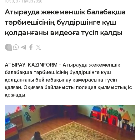
10:50, 07 Тамыз 2026
Атырауда жекеменшік балабақша
тәрбиешісінің бүлдіршінге күш
қолданғаны видеоға түсіп қалды
АТЫРАУ. KAZINFORM – Атырауда жекеменшік
балабақша тәрбиешісінің бүлдіршінге күш
қолданғаны бейнебақылау камерасына түсіп
қалған. Оқиғаға байланысты полиция қылмыстық іс
қозғады.