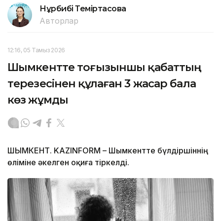
Нұрбибі Теміртасова
Авторлар
12:16, 05 Тамыз 2026
Шымкентте тоғызыншы қабаттың
терезесінен құлаған 3 жасар бала
көз жұмды
ШЫМКЕНТ. KAZINFORM – Шымкентте бүлдіршіннің
өліміне әкелген оқиға тіркелді.