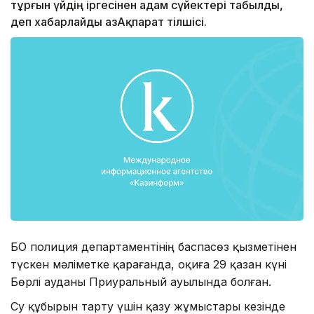
тұрғын үйдің іргесінен адам сүйектері табылды,
деп хабарлайды ҚазАқпарат тілшісі.
БҚО полиция департаментінің баспасөз қызметінен
түскен мәліметке қарағанда, оқиға 29 қазан күні
Бөрлі ауданы Приуральный ауылында болған.
Су құбырын тарту үшін қазу жұмыстары кезінде