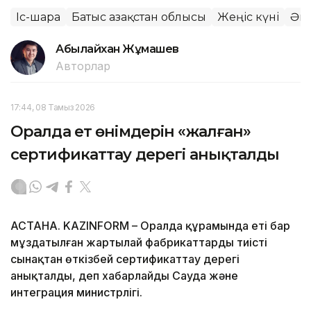
Іс-шара
Батыс Қазақстан облысы
Жеңіс күні
Әкі
Абылайхан Жұмашев
Авторлар
17:44, 08 Тамыз 2026
Оралда ет өнімдерін «жалған»
сертификаттау дерегі анықталды
АСТАНА. KAZINFORM – Оралда құрамында еті бар
мұздатылған жартылай фабрикаттарды тиісті
сынақтан өткізбей сертификаттау дерегі
анықталды, деп хабарлайды Сауда және
интеграция министрлігі.