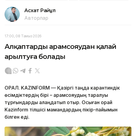
Асхат Райқұл
Авторлар
17:00, 08 Тамыз 2026
Алқаптарды арамсояудан қалай
арылтуға болады
ОРАЛ. KAZINFORM — Қазіргі таңда карантиндік
өсімдіктердің бірі – арамсояудың таралуы
тұрғындарды алаңдатып отыр. Осыған орай
Kazinform тілшісі мамандардың пікір-пайымын
білген еді.