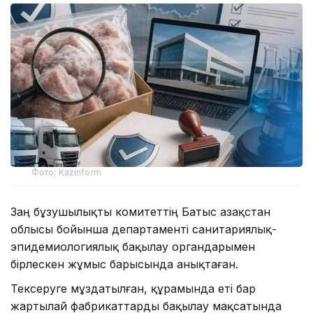
Фото: Kazinform
Заң бұзушылықты комитеттің Батыс Қазақстан
облысы бойынша департаменті санитариялық-
эпидемиологиялық бақылау органдарымен
бірлескен жұмыс барысында анықтаған.
Тексеруге мұздатылған, құрамында еті бар
жартылай фабрикаттарды бақылау мақсатында