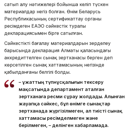
сатып алу нәтижелері бойынша келіп түскен
материалдар негіз болған. Өнім Беларусь
Республикасының сертификаттау органы
ресімдеген ЕАЭО сәйкестік туралы
декларациясымен бірге сатылған.
Сәйкестікті бағалау материалдарын зерделеу
барысында декларация Алматы қаласындағы
аккредиттелген сынақ зертханасы берген деп
көрсетілген сынақ хаттамасының негізінде
қабылданғаны белгілі болды.
– Құжаттың түпнұсқалығын тексеру
мақсатында департамент аталған
зертханаға ресми сұрау жолдады. Алынған
жауапқа сәйкес, бұл өнімге сынақтар
зертханада жүргізілмеген, ал тиісті сынақ
хаттамасы ресімделмеген және
берілмеген, – делінген хабарламада.