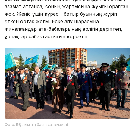
азамат аттанса, соның жартысына жуығы оралған
жоқ. Жеңіс үшін күрес – батыр буынның жүріп
өткен ортақ жолы. Еске алу шарасына
жиналғандар ата-бабаларының ерлігін дәріптеп,
ұрпақтар сабақтастығын көрсетті.
Фото: БҚО әкімінің баспасөз қызметі