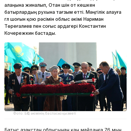
алаңына жиналып, Отан үшін от кешкен
батырлардың рухына тағзым етті. Мәңгілік алауға
гүл шоғын қою рәсімін облыс әкімі Нариман
Төреғалиев пен соғыс ардагері Константин
Кочережкин бастады.
Фото: БҚО әкімінің баспасөз қызметі
Батыс Қазақстан облысынан қан майданға 76 мың