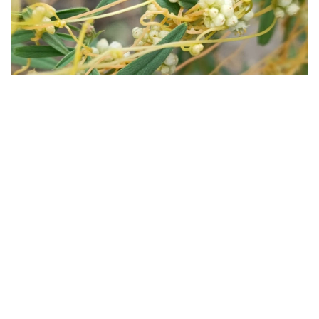
Фото: Владимир Абдулов
Карантиндік өсімдіктен құтылудың жолдары
қандай?
Ауыл шаруашылығы министрлігі Агроөнеркәсіптік
кешендегі мемлекеттік инспекция комитеті БҚО
аумақтық инспекциясының басшысы Ерлан
Орынбаевтің мәлім еткеніндей, арамсояу
(повилика) – сабақ арқылы паразиттік тіршілік