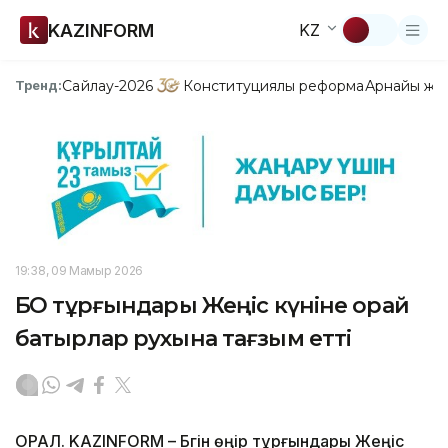
KAZINFORM
KZ
Сайлау-2026
Конституциялық реформа
Арнайы жо
Тренд:
19:38, 09 Мамыр 2026
БҚО тұрғындары Жеңіс күніне орай
батырлар рухына тағзым етті
ОРАЛ. KAZINFORM – Бүгін өңір тұрғындары Жеңіс