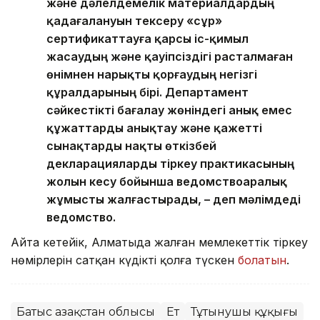
және дәлелдемелік материалдардың
қадағалануын тексеру «сұр»
сертификаттауға қарсы іс-қимыл
жасаудың және қауіпсіздігі расталмаған
өнімнен нарықты қорғаудың негізгі
құралдарының бірі. Департамент
сәйкестікті бағалау жөніндегі анық емес
құжаттарды анықтау және қажетті
сынақтарды нақты өткізбей
декларацияларды тіркеу практикасының
жолын кесу бойынша ведомствоаралық
жұмысты жалғастырады, – деп мәлімдеді
ведомство.
Айта кетейік, Алматыда жалған мемлекеттік тіркеу
нөмірлерін сатқан күдікті қолға түскен
болатын
.
Батыс Қазақстан облысы
Ет
Тұтынушы құқығы