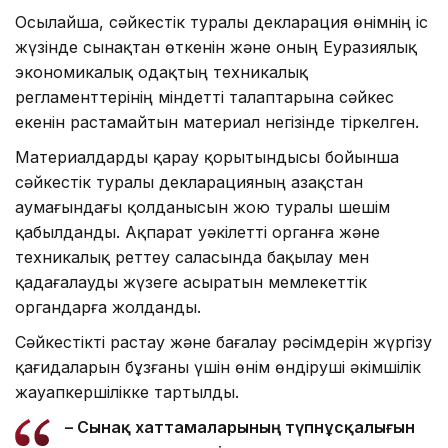
Осылайша, сәйкестік туралы декларация өнімнің іс
жүзінде сынақтан өткенін және оның Еуразиялық
экономикалық одақтың техникалық
регламенттерінің міндетті талаптарына сәйкес
екенін растамайтын материал негізінде тіркелген.
Материалдарды қарау қорытындысы бойынша
сәйкестік туралы декларацияның Қазақстан
аумағындағы қолданысын жою туралы шешім
қабылданды. Ақпарат уәкілетті органға және
техникалық реттеу саласында бақылау мен
қадағалауды жүзеге асыратын мемлекеттік
органдарға жолданды.
Сәйкестікті растау және бағалау рәсімдерін жүргізу
қағидаларын бұзғаны үшін өнім өндіруші әкімшілік
жауапкершілікке тартылды.
– Сынақ хаттамаларының түпнұсқалығын