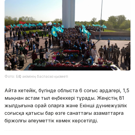
Фото: БҚО әкімінің баспасөз қызметі
Айта кетейік, бүгінде облыста 6 соғыс ардагері, 1,5
мыңнан астам тыл еңбеккері тұрады. Жеңістің 81
жылдығына орай оларға және Екінші дүниежүзілік
соғысқа қатысы бар өзге санаттағы азаматтарға
біржолғы әлеуметтік көмек көрсетілді.