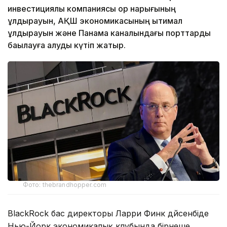
инвестициялық компаниясы қор нарығының
құлдырауын, АҚШ экономикасының ықтимал
құлдырауын және Панама каналындағы порттарды
бақылауға алуды күтіп жатыр.
Фото: thebrandhopper.com
BlackRock бас директоры Ларри Финк дүйсенбіде
Нью-Йорк экономикалық клубында бірнеше