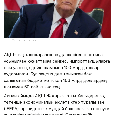
Фото: Report.az
АҚШ-тың халықаралық сауда жөніндегі сотына
ұсынылған құжаттарға сәйкес, импорттаушыларға
осы уақытқа дейін шамамен 100 млрд доллар
аударылған. Бұл заңсыз деп танылған баж
салығынан бюджетке түскен 166 млрд доллардың
шамамен 60 пайызына тең.
Ақпан айында АҚШ Жоғарғы соты Халықаралық
төтенше экономикалық өкілеттіктер туралы заң
(IEEPA) президентке мұндай баж салығын енгізуге
құқық бермейтінін мәлімдеді. Осыдан кейін