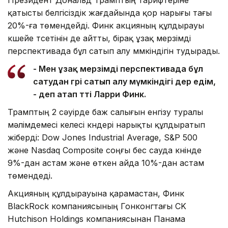
қатысты белгісіздік жағдайында қор нарығы тағы
20%-ға төмендейді. Финк акцияның құлдырауы
күшейе түсетінін де айтты, бірақ ұзақ мерзімді
перспективада бұл сатып алу мүмкіндігін тудырады.
- Мен ұзақ мерзімді перспективада бұл
сатудан гөрі сатып алу мүмкіндігі дер едім,
- деп атап өтті Ларри Финк.
Трамптың 2 сәуірде баж салығын енгізу туралы
мәлімдемесі келесі күндері нарықты құлдыратып
жіберді: Dow Jones Industrial Average, S&P 500
және Nasdaq Composite соңғы бес сауда күнінде
9%-дан астам және өткен айда 10%-дан астам
төмендеді.
Акцияның құлдырауына қарамастан, Финк
BlackRock компаниясының Гонконгтағы CK
Hutchison Holdings компаниясынан Панама