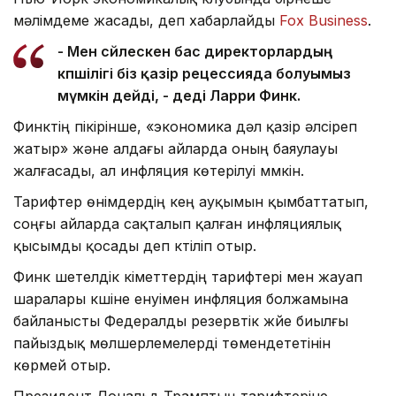
мәлімдеме жасады, деп хабарлайды
Fox Business
.
- Мен сөйлескен бас директорлардың
көпшілігі біз қазір рецессияда болуымыз
мүмкін дейді, - деді Ларри Финк.
Финктің пікірінше, «экономика дәл қазір әлсіреп
жатыр» және алдағы айларда оның баяулауы
жалғасады, ал инфляция көтерілуі мүмкін.
Тарифтер өнімдердің кең ауқымын қымбаттатып,
соңғы айларда сақталып қалған инфляциялық
қысымды қосады деп күтіліп отыр.
Финк шетелдік үкіметтердің тарифтері мен жауап
шаралары күшіне енуімен инфляция болжамына
байланысты Федералды резервтік жүйе биылғы
пайыздық мөлшерлемелерді төмендететінін
көрмей отыр.
Президент Дональд Трамптың тарифтеріне