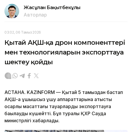
Жасұлан Бақытбекұлы
Авторлар
03:02, 06 Тамыз 2026
Қытай АҚШ-қа дрон компоненттері
мен технологияларын экспорттауға
шектеу қойды
АСТАНА. KAZINFORM — Қытай 5 тамыздан бастап
АҚШ-қа ұшқышсыз ұшу аппараттарына қатысты
қосарлы мақсаттағы тауарларды экспорттауға
бақылауды күшейтті. Бұл туралы ҚХР Сауда
министрлігі хабарлады.