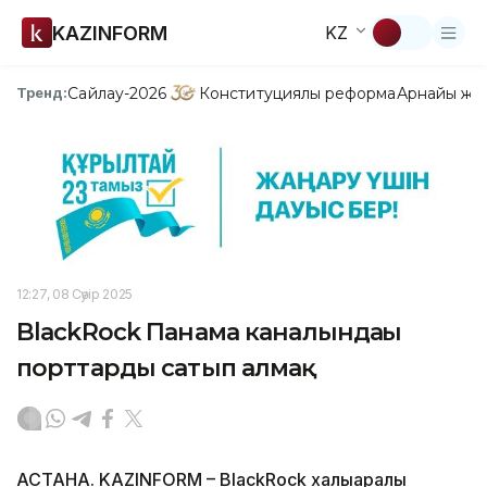
KAZINFORM
KZ
Сайлау-2026
Конституциялық реформа
Арнайы жо
Тренд:
12:27, 08 Сәуір 2025
BlackRock Панама каналындағы
порттарды сатып алмақ
АСТАНА. KAZINFORM – BlackRock халықаралық