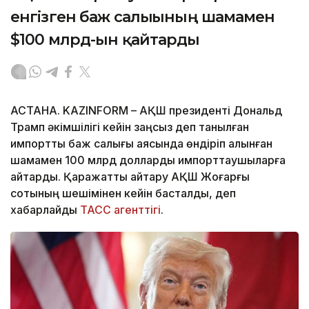
енгізген баж салығының шамамен
$100 млрд-ын қайтарды
АСТАНА. KAZINFORM – АҚШ президенті Дональд
Трамп әкімшілігі кейін заңсыз деп танылған
импорттық баж салығы аясында өндіріп алынған
шамамен 100 млрд долларды импорттаушыларға
қайтарды. Қаражатты қайтару АҚШ Жоғарғы
сотының шешімінен кейін басталды, деп
хабарлайды
ТАСС агенттігі
.