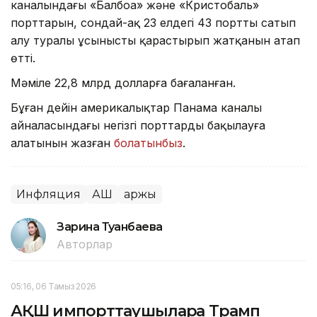
каналындағы «Балбоа» және «Кристобаль»
порттарын, сондай-ақ 23 елдегі 43 портты сатып
алу туралы ұсынысты қарастырып жатқанын атап
өтті.
Мәміле 22,8 млрд долларға бағаланған.
Бұған дейін америкалықтар Панама каналы
айналасындағы негізгі порттарды бақылауға
алатынын жазған
болатынбыз
.
Инфляция
АҚШ
Қаржы
Зарина Туғанбаева
Авторлар
05:16, 06 Тамыз 2026
АҚШ импорттаушыларға Трамп