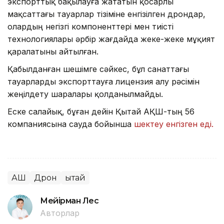
экспорттық бақылауға жататын қосарлы
мақсаттағы тауарлар тізіміне енгізілген дрондар,
олардың негізгі компоненттері мен тиісті
технологиялары әрбір жағдайда жеке-жеке мұқият
қаралатыны айтылған.
Қабылданған шешімге сәйкес, бұл санаттағы
тауарларды экспорттауға лицензия алу рәсімін
жеңілдету шаралары қолданылмайды.
Еске салайық, бұған дейін Қытай АҚШ-тың 56
компаниясына сауда бойынша
шектеу енгізген еді.
АҚШ
Дрон
Қытай
Мейірман Лес
Авторлар