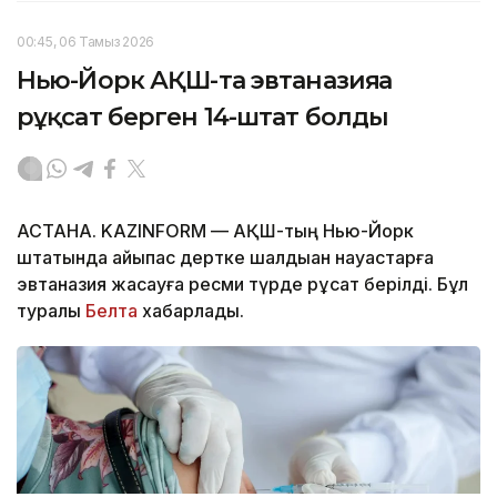
00:45, 06 Тамыз 2026
Нью-Йорк АҚШ-та эвтаназияға
рұқсат берген 14-штат болды
АСТАНА. KAZINFORM — АҚШ-тың Нью-Йорк
штатында айықпас дертке шалдыққан науқастарға
эвтаназия жасауға ресми түрде рұқсат берілді. Бұл
туралы
Белта
хабарлады.