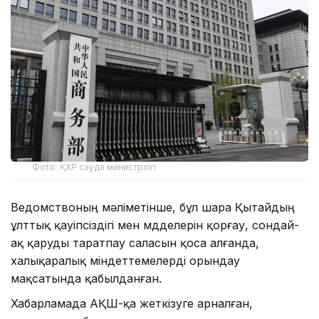
Фото: ҚХР cауда министрлігі
Ведомствоның мәліметінше, бұл шара Қытайдың
ұлттық қауіпсіздігі мен мүдделерін қорғау, сондай-
ақ қаруды таратпау саласын қоса алғанда,
халықаралық міндеттемелерді орындау
мақсатында қабылданған.
Хабарламада АҚШ-қа жеткізуге арналған,