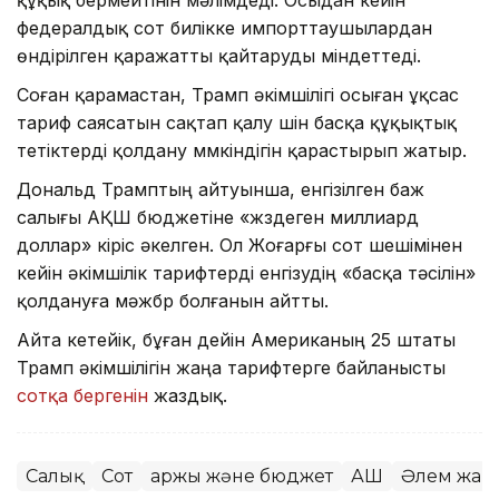
федералдық сот билікке импорттаушылардан
өндірілген қаражатты қайтаруды міндеттеді.
Соған қарамастан, Трамп әкімшілігі осыған ұқсас
тариф саясатын сақтап қалу үшін басқа құқықтық
тетіктерді қолдану мүмкіндігін қарастырып жатыр.
Дональд Трамптың айтуынша, енгізілген баж
салығы АҚШ бюджетіне «жүздеген миллиард
доллар» кіріс әкелген. Ол Жоғарғы сот шешімінен
кейін әкімшілік тарифтерді енгізудің «басқа тәсілін»
қолдануға мәжбүр болғанын айтты.
Айта кетейік, бұған дейін Американың 25 штаты
Трамп әкімшілігін жаңа тарифтерге байланысты
сотқа бергенін
жаздық.
Салық
Сот
Қаржы және бюджет
АҚШ
Әлем жаң