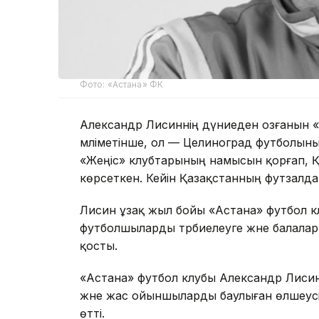
Фото: «Астана» ФК
Александр Лисиннің дүниеден озғанын «
мәліметінше, ол — Целиноград футболыны
«Жеңіс» клубтарының намысын қорғап, Қ
көрсеткен. Кейін Қазақстанның футзалд
Лисин ұзақ жыл бойы «Астана» футбол к
футболшыларды тәрбиелеуге және балала
қосты.
«Астана» футбол клубы Александр Лисинні
және жас ойыншыларды баулыған өлшеусіз
өтті.