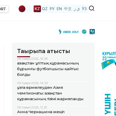
KZ
QZ
РУ
EN
中文
ق ز
ЎЗ
ORT
Тақырыпқа қатысты
06 тамыз 2026, 16:28
Қазақстан ұлттық құрамасының
бұрынғы футболшысы қайтыс
болды
06 тамыз 2026, 14:33
Құзға өрмелеуден Азия
чемпионаты: Қазақстан
құрамасының тізімі жарияланды
06 тамыз 2026, 12:25
Анна Черкашина жеңіл