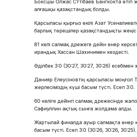
Боксшы Олжас Сәттібаев Бангкокта өтіп
алғашқы қазақстандық болды.
Қарсыласы қырғыз өкілі Азат Усеналиевпен
барлық төрешілер қазақстандықты жеңіс т
81 келі салмақ дәрежеге дейін өнер көр
ирандық Хассан Шахинимен кездесті.
Әділбек 3:0 (30:27, 30:27, 30:26) есебіме
Данияр Елеусіновтің қарсыласы моңғол 
жерлесіміздің күші басым түсті. Есеп 3:0.
60 келіге дейінгі салмақ дәрежесінде жа
Сафиуллин ақтық сынға жолдама алды.
Жартылай финалда ауыр салмақта өнер 
басым түсті. Есеп 3:0 (30:26, 30:26, 30:25).