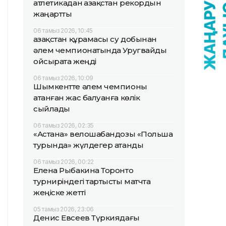
атлетикадан Қазақстан рекордын
жаңартты
06 тамыз 2026, 10:45
Қазақстан құрамасы су добынан
әлем чемпионатында Уругвайды
ойсырата жеңді
06 тамыз 2026, 10:09
Шымкентте әлем чемпионы
атанған жас балуанға көлік
сыйлады
06 тамыз 2026, 02:35
«Астана» велошабандозы «Польша
турында» жүлдегер атанды
06 тамыз 2026, 00:22
Елена Рыбакина Торонто
турниріндегі тартысты матчта
жеңіске жетті
05 тамыз 2026, 23:06
Денис Евсеев Түркиядағы