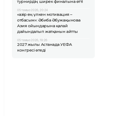
турнирдің ширек финалына өтті
05 тамыз 2026, 20:24
«Қазір ең үлкен мотивация –
отбасым»: Әбиба Әбужақынова
Азия ойындарына қалай
дайындалып жатқанын айтты
05 тамыз 2026, 19:26
2027 жылы Астанада УЕФА
конгресі өтеді