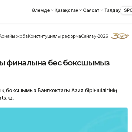
Әлемде
Қазақстан
Саясат
Талдау
SP
Арнайы жоба
Конституциялық реформа
Сайлау-2026
ың финалына бес боксшымыз
қ боксшымыз Бангкоктағы Азия біріншілігінің
s.kz.