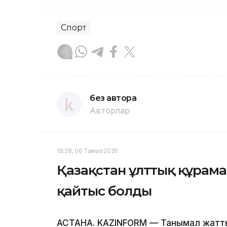
Спорт
без автора
Авторлар
16:28, 06 Тамыз 2026
Қазақстан ұлттық құрам
қайтыс болды
АСТАНА. KAZINFORM — Танымал жатты