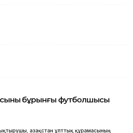
асының бұрынғы футболшысы
қтырушы, Қазақстан ұлттық құрамасының