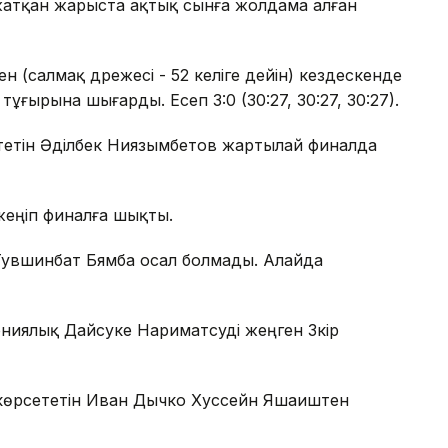
 жатқан жарыста ақтық сынға жолдама алған
 (салмақ дәрежесі - 52 келіге дейін) кездескенде
ұғырына шығарды. Есеп 3:0 (30:27, 30:27, 30:27).
сететін Әділбек Ниязымбетов жартылай финалда
н жеңіп финалға шықты.
Тувшинбат Бямба осал болмады. Алайда
пониялық Дайсуке Нариматсуді жеңген Зәкір
көрсететін Иван Дычко Хуссейн Яшаиштен