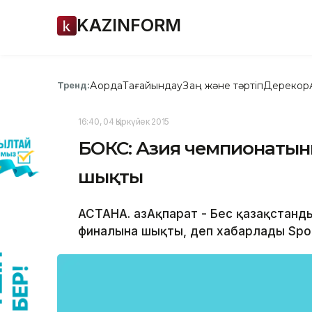
KAZINFORM
Ақорда
Тағайындау
Заң және тәртіп
Дерекқор
Тренд:
16:40, 04 Қыркүйек 2015
БОКС: Азия чемпионатын
шықты
АСТАНА. ҚазАқпарат - Бес қазақстанды
финалына шықты, деп хабарлады Sport