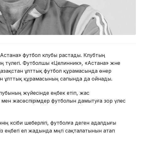
Астана» футбол клубы растады. Клубтың
ң түлегі. Футболшы «Целинник», «Астана» және
азақстан ұлттық футбол құрамасында өнер
ан ұлттық құрамасының сапында да ойнады.
лубының жүйесінде еңбек етіп, жас
р мен жасөспірімдер футболын дамытуға зор үлес
ң кәсіби шеберлігі, футболға деген адалдығы
 еңбегі ел жадында мәңгі сақталатынын атап