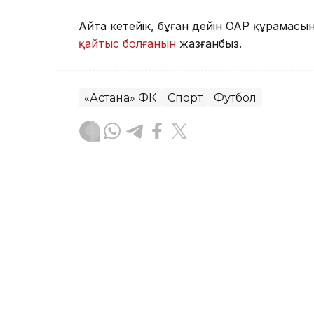
Айта кетейік, бұған дейін ОАР құрамас
қайтыс болғанын
жазғанбыз.
«Астана» ФК
Спорт
Футбол
Алпамыс Файзолла
Авторлар
14:33, 06 Тамыз 2026
Құзға өрмелеуден Азия 