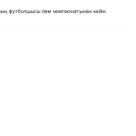
ының футболшысы әлем чемпионатынан кейін
чемпионаты: Қазақстан