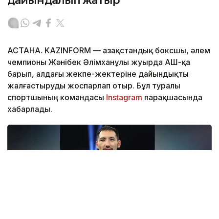
дайындалып жатыр
АСТАНА. KAZINFORM — Қазақстандық боксшы, әлем
чемпионы Жәнібек Әлімханұлы жуырда АҚШ-қа
барып, алдағы жекпе-жектеріне дайындықты
жалғастыруды жоспарлап отыр. Бұл туралы
спортшының командасы
Instagram
парақшасында
хабарлады.