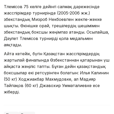
Төлемісов 75 келіге дейінгі салмақ дәрежесінде
жасөспірімдер турнирінде (2005-2006 жж.)
өзбекстандық Мизроб Некбоевпен жекпе-жекке
шықты. Өкінішке орай, төрешілердің шешімімен
өзбекстандық боксшы жеңімпаз атанды. Осылайша,
Дәулет Төлемісов турнирді қола медальмен
аяқтады.
Айта кетейік, бүгін Қазақстан жасөспірімдердің
жартылай финалында Өзбекстаннан қатарынан үш
айқаста жеңіліс тапты. Бұған дейін қазақстандық
боксшылар екі ретсүрінген болатын: Илья Калинин
(50 кг) Ходжиакбар Махмудовке, ал Мадияр
Тайпақов (60 кг) Джавохир Умматалиевке есе
жіберді.