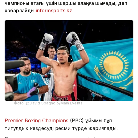
чемпионы атағы үшін шаршы алаңға шығады, деп
хабарлайды
informsports.kz.
Фото: @David Spagnolo/Main Events
Premier Boxing Champions
(PBC) ұйымы бұл
титулдық кездесуді ресми түрде жариялады.