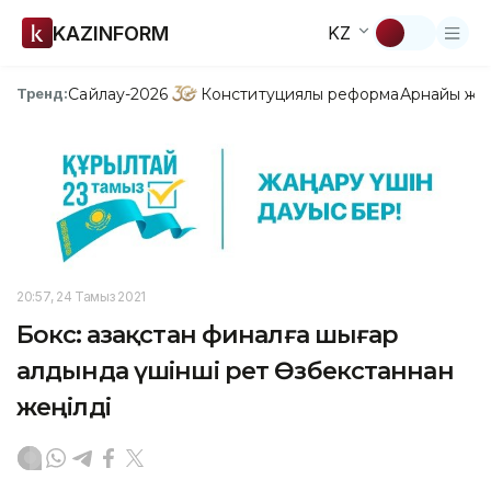
KAZINFORM
KZ
Сайлау-2026
Конституциялық реформа
Арнайы жо
Тренд:
20:57, 24 Тамыз 2021
Бокс: Қазақстан финалға шығар
алдында үшінші рет Өзбекстаннан
жеңілді