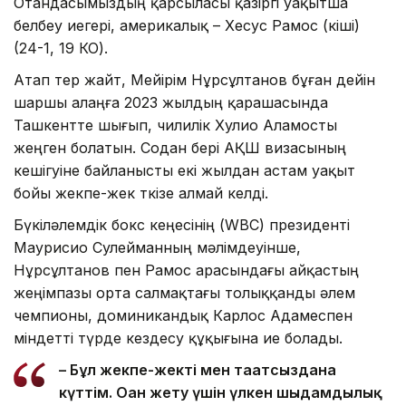
Отандасымыздың қарсыласы қазіргі уақытша
белбеу иегері, америкалық – Хесус Рамос (кіші)
(24-1, 19 КО).
Атап өтер жайт, Мейірім Нұрсұлтанов бұған дейін
шаршы алаңға 2023 жылдың қарашасында
Ташкентте шығып, чилилік Хулио Аламосты
жеңген болатын. Содан бері АҚШ визасының
кешігуіне байланысты екі жылдан астам уақыт
бойы жекпе-жек өткізе алмай келді.
Бүкіләлемдік бокс кеңесінің (WBC) президенті
Маурисио Сулейманның мәлімдеуінше,
Нұрсұлтанов пен Рамос арасындағы айқастың
жеңімпазы орта салмақтағы толыққанды әлем
чемпионы, доминикандық Карлос Адамеспен
міндетті түрде кездесу құқығына ие болады.
– Бұл жекпе-жекті мен тағатсыздана
күттім. Оған жету үшін үлкен шыдамдылық