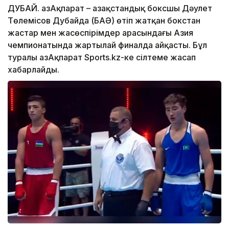
ДУБАЙ. ҚазАқпарат – Қазақстандық боксшы Дәулет
Төлемісов Дубайда (БАӘ) өтіп жатқан бокстан
жастар мен жасөспірімдер арасындағы Азия
чемпионатында жартылай финалда айқасты. Бұл
туралы ҚазАқпарат Sports.kz-ке сілтеме жасап
хабарлайды.