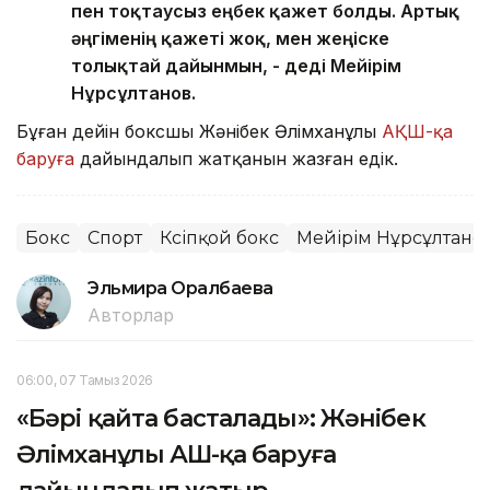
пен тоқтаусыз еңбек қажет болды. Артық
әңгіменің қажеті жоқ, мен жеңіске
толықтай дайынмын, - деді Мейірім
Нұрсұлтанов.
Бұған дейін боксшы Жәнібек Әлімханұлы
АҚШ-қа
баруға
дайындалып жатқанын жазған едік.
Бокс
Спорт
Кәсіпқой бокс
Мейірім Нұрсұлтано
Эльмира Оралбаева
Авторлар
06:00, 07 Тамыз 2026
«Бәрі қайта басталады»: Жәнібек
Әлімханұлы АҚШ-қа баруға