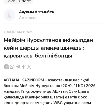
Бокс
Спорт
Аяулым Алтынбек
Авторлар
10:00, 07 Тамыз 2026
Мейірім Нұрсұлтанов екі жылдан
кейін шаршы алаңға шығады:
қарсыласы белгілі болды
АСТАНА. KAZINFORM – Қазақстандық кәсіпқой
боксшы Мейірім Нұрсұлтанов (20-0, 11 КО) 2026
жылдың 19 қыркүйегінде АҚШ-тың Сан-Диего
қаласында (Калифорния штаты) өтетін бокс
кешінде орта салмақтағы WBC уақытша әлем