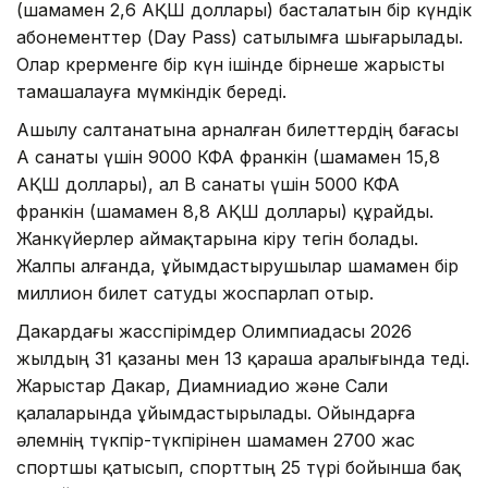
(шамамен 2,6 АҚШ доллары) басталатын бір күндік
абонементтер (Day Pass) сатылымға шығарылады.
Олар көрерменге бір күн ішінде бірнеше жарысты
тамашалауға мүмкіндік береді.
Ашылу салтанатына арналған билеттердің бағасы
А санаты үшін 9000 КФА франкін (шамамен 15,8
АҚШ доллары), ал B санаты үшін 5000 КФА
франкін (шамамен 8,8 АҚШ доллары) құрайды.
Жанкүйерлер аймақтарына кіру тегін болады.
Жалпы алғанда, ұйымдастырушылар шамамен бір
миллион билет сатуды жоспарлап отыр.
Дакардағы жасөспірімдер Олимпиадасы 2026
жылдың 31 қазаны мен 13 қараша аралығында өтеді.
Жарыстар Дакар, Диамниадио және Сали
қалаларында ұйымдастырылады. Ойындарға
әлемнің түкпір-түкпірінен шамамен 2700 жас
спортшы қатысып, спорттың 25 түрі бойынша бақ