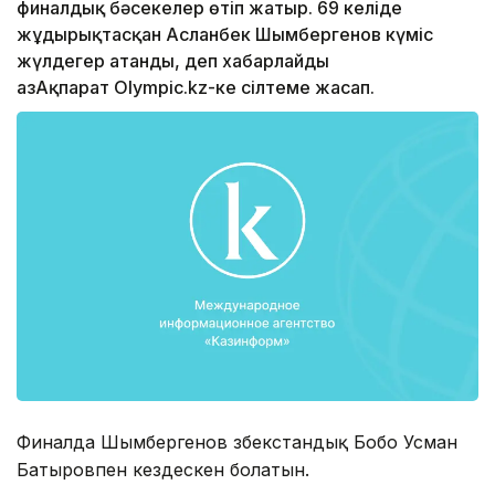
финалдық бәсекелер өтіп жатыр. 69 келіде
жұдырықтасқан Асланбек Шымбергенов күміс
жүлдегер атанды, деп хабарлайды
ҚазАқпарат Olympic.kz-ке сілтеме жасап.
Финалда Шымбергенов өзбекстандық Бобо Усман
Батыровпен кездескен болатын.