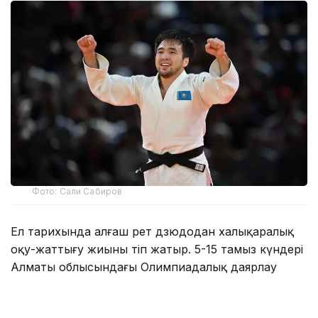
Фото: Сали Сабиров
Ел тарихында алғаш рет дзюдодан халықаралық
оқу-жаттығу жиыны өтіп жатыр. 5-15 тамыз күндері
Алматы облысындағы Олимпиадалық даярлау
базасында әлемнің 30 елінен келген 700-ден астам
спортшы бірлескен дайындық жұмыстарын