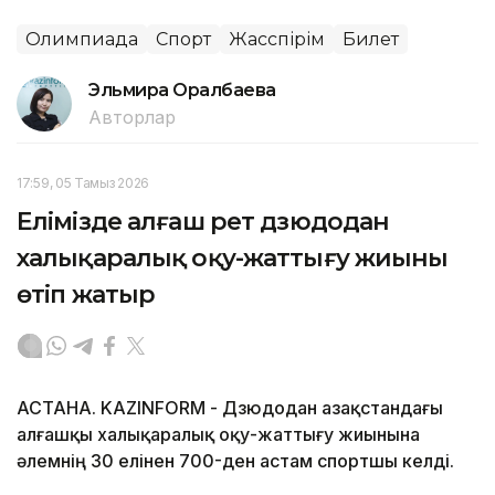
Олимпиада
Спорт
Жасөспірім
Билет
Эльмира Оралбаева
Авторлар
17:59, 05 Тамыз 2026
Елімізде алғаш рет дзюдодан
халықаралық оқу-жаттығу жиыны
өтіп жатыр
АСТАНА. KAZINFORM - Дзюдодан Қазақстандағы
алғашқы халықаралық оқу-жаттығу жиынына
әлемнің 30 елінен 700-ден астам спортшы келді.