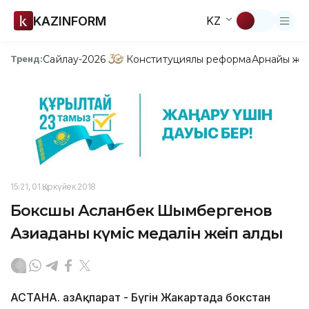
KAZINFORM
KZ
Сайлау-2026
Конституциялық реформа
Арнайы жо
Тренд:
15:21, 01 Қыркүйек 2018
Боксшы Асланбек Шымбергенов
Азиаданың күміс медалін жеңіп алды
АСТАНА. ҚазАқпарат - Бүгін Жакартада бокстан