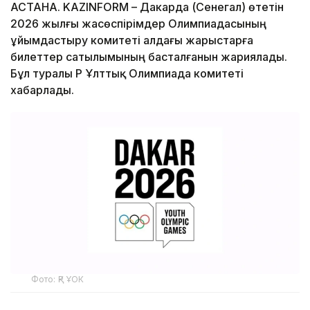
АСТАНА. KAZINFORM – Дакарда (Сенегал) өтетін
2026 жылғы жасөспірімдер Олимпиадасының
ұйымдастыру комитеті алдағы жарыстарға
билеттер сатылымының басталғанын жариялады.
Бұл туралы ҚР Ұлттық Олимпиада комитеті
хабарлады.
Фото: ҚР ҰОК