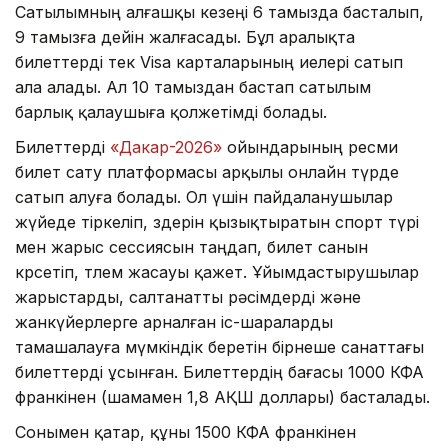
Сатылымның алғашқы кезеңі 6 тамызда басталып,
9 тамызға дейін жалғасады. Бұл аралықта
билеттерді тек Visa карталарының иелері сатып
ала алады. Ал 10 тамыздан бастап сатылым
барлық қалаушыға қолжетімді болады.
Билеттерді
«Дакар-2026»
ойындарының ресми
билет сату платформасы арқылы онлайн түрде
сатып алуға болады. Ол үшін пайдаланушылар
жүйеде тіркеліп, өздерін қызықтыратын спорт түрі
мен жарыс сессиясын таңдап, билет санын
көрсетіп, төлем жасауы қажет. Ұйымдастырушылар
жарыстарды, салтанатты рәсімдерді және
жанкүйерлерге арналған іс-шараларды
тамашалауға мүмкіндік беретін бірнеше санаттағы
билеттерді ұсынған. Билеттердің бағасы 1000 КФА
франкінен (шамамен 1,8 АҚШ доллары) басталады.
Сонымен қатар, құны 1500 КФА франкінен