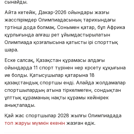
сынайды.
Айта кетейік, Дакар-2026 ойындары жазғы
жасөспірімдер Олимпиадасының тарихындағы
төртінші дода болмақ. Сонымен қатар, бұл Африка
құрлығында алғаш рет ұйымдастырылатын
Олимпиада қозғалысына қатысты ірі спорттық
шара.
Еске салсақ, Қазақстан құрамасы алдағы
ойындарда 11 спорт түрінен өнер көрсету құқығына
ие болды. Қатысушылар қатарына 18
қазақстандық спортшы енді. Алайда жолдамалар
спортшылардың атына тіркелмеген, сондықтан
ұлттық құраманың нақты құрамы кейінірек
анықталады.
Қай жас спортшылар 2028 жылғы Олимпиадада
топ жаруы мүмкін екенін
жазған едік.