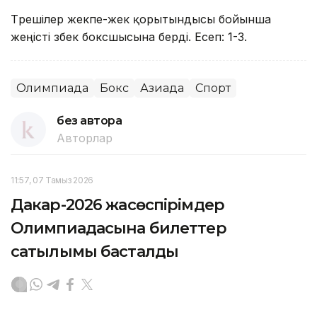
Төрешілер жекпе-жек қорытындысы бойынша
жеңісті өзбек боксшысына берді. Есеп: 1-3.
Олимпиада
Бокс
Азиада
Спорт
без автора
Авторлар
11:57, 07 Тамыз 2026
Дакар-2026 жасөспірімдер
Олимпиадасына билеттер
сатылымы басталды