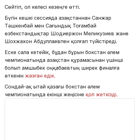
Сөйтіп, ол келесі кезеңге өтті.
Бүгін кешкі сессияда Қазақстаннан Санжар
Тәшкенбай мен Сағындық Тоғамбай
өзбекстандықтар Шодиержон Меликузиев және
Шохжахон Абдуллаевпен қолғап түйістіреді.
Еске сала кетейік, бұдан бұрын бокстан әлем
чемпионатында Қазақстан құрамасынан үшінші
болып Қамшыбек Қоңқабаевтың ширек финалға
өткенін
жазған едік.
Сондай-ақ Қытай қазағы бокстан әлем
чемпионатында екінші жеңісіне
қол жеткізді.