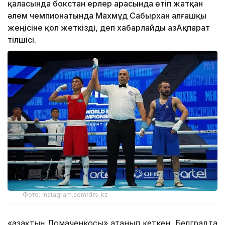
қаласында бокстан ерлер арасында өтіп жатқан
әлем чемпионатында Махмұд Сабырхан алғашқы
жеңісіне қол жеткізді, деп хабарлайды ҚазАқпарат
тілшісі.
Фото: instagram.com/drs_kz
«Қазақтың Ломаченкосы» атанып кеткен, Белградта