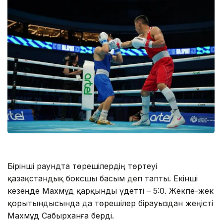
Бірінші раундта төрешілердің төртеуі
қазақстандық боксшы басым деп тапты. Екінші
кезеңде Махмұд қарқынды үдетті – 5:0. Жекпе-жек
қорытындысында да төрешілер бірауыздан жеңісті
Махмұд Сабырханға берді.