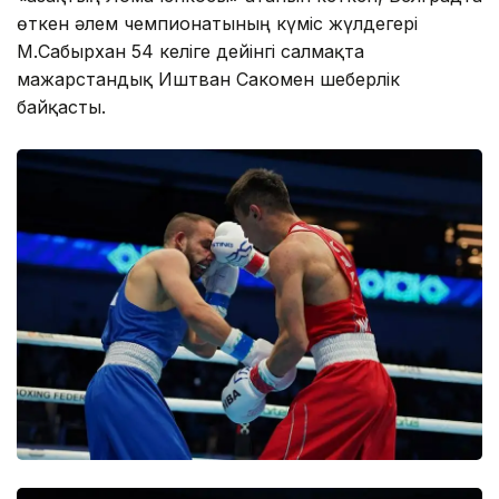
өткен әлем чемпионатының күміс жүлдегері
М.Сабырхан 54 келіге дейінгі салмақта
мажарстандық Иштван Сакомен шеберлік
байқасты.