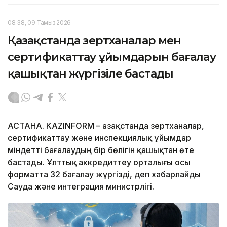
08:38, 09 Тамыз 2026
Қазақстанда зертханалар мен
сертификаттау ұйымдарын бағалау
қашықтан жүргізіле бастады
АСТАНА. KAZINFORM – Қазақстанда зертханалар,
сертификаттау және инспекциялық ұйымдар
міндетті бағалаудың бір бөлігін қашықтан өте
бастады. Ұлттық аккредиттеу орталығы осы
форматта 32 бағалау жүргізді, деп хабарлайды
Сауда және интеграция министрлігі.