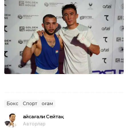
Бокс
Спорт
Қоғам
Ғайсағали Сейтақ
Авторлар