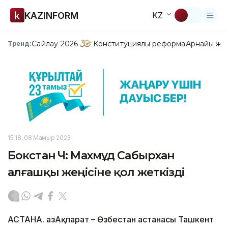
KAZINFORM
KZ
Сайлау-2026
Конституциялық реформа
Арнайы жо
Тренд:
15:18, 08 Мамыр 2023
Бокстан ӘЧ: Махмұд Сабырхан
алғашқы жеңісіне қол жеткізді
АСТАНА. ҚазАқпарат – Өзбестан астанасы Ташкент