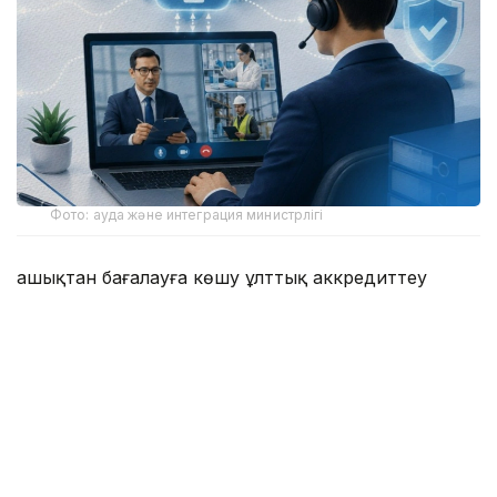
Фото: ауда және интеграция министрлігі
Қашықтан бағалауға көшу ұлттық аккредиттеу
жүйесін цифрландырудың кезекті кезеңі болып
отыр. Жаңа тетік бизнес үшін уақыт пен
ұйымдастырушылық шығындарды азайтуға,
әкімшілік жүктемені төмендетуге және мемлекеттік
ресурстарды тиімді пайдалануға мүмкіндік береді.
Бұл ретте аккредиттеудің тәуелсіздік, құзыреттілік
және нәтижелердің шынайылығы сияқты негізгі