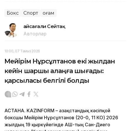
Бокс
Спорт
Қоғам
Ғайсағали Сейтақ
Авторлар
10:00, 07 Тамыз 2026
Мейірім Нұрсұлтанов екі жылдан
кейін шаршы алаңға шығады:
қарсыласы белгілі болды
АСТАНА. KAZINFORM – Қазақстандық кәсіпқой
боксшы Мейірім Нұрсұлтанов (20-0, 11 КО) 2026
жылдың 19 қыркүйегінде АҚШ-тың Сан-Диего