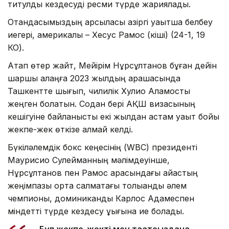
титулдық кездесуді ресми түрде жариялады.
Отандасымыздың қарсыласы қазіргі уақытша белбеу
иегері, америкалық – Хесус Рамос (кіші) (24-1, 19
КО).
Атап өтер жайт, Мейірім Нұрсұлтанов бұған дейін
шаршы алаңға 2023 жылдың қарашасында
Ташкентте шығып, чилилік Хулио Аламосты
жеңген болатын. Содан бері АҚШ визасының
кешігуіне байланысты екі жылдан астам уақыт бойы
жекпе-жек өткізе алмай келді.
Бүкіләлемдік бокс кеңесінің (WBC) президенті
Маурисио Сулейманның мәлімдеуінше,
Нұрсұлтанов пен Рамос арасындағы айқастың
жеңімпазы орта салмақтағы толыққанды әлем
чемпионы, доминикандық Карлос Адамеспен
міндетті түрде кездесу құқығына ие болады.