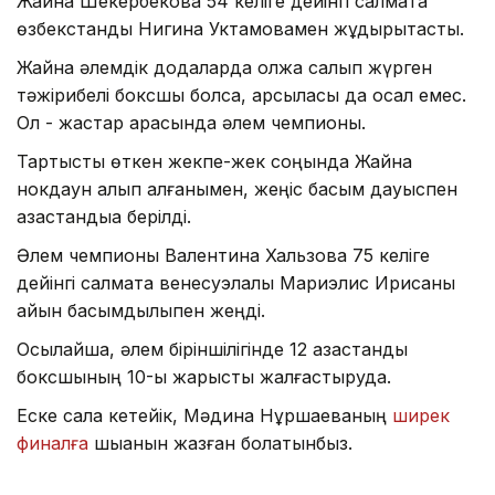
Жайна Шекербекова 54 келіге дейінгі салмақта
өзбекстандық Нигина Уктамовамен жұдырықтасты.
Жайна әлемдік додаларда олжа салып жүрген
тәжірибелі боксшы болса, қарсыласы да осал емес.
Ол - жастар арасында әлем чемпионы.
Тартысты өткен жекпе-жек соңында Жайна
нокдаун алып қалғанымен, жеңіс басым дауыспен
қазақстандыққа берілді.
Әлем чемпионы Валентина Хальзова 75 келіге
дейінгі салмақта венесуэлалық Мариэлис Ирисаны
айқын басымдылықпен жеңді.
Осылайша, әлем біріншілігінде 12 қазақстандық
боксшының 10-ы жарысты жалғастыруда.
Еске сала кетейік, Мәдина Нұршаеваның
ширек
финалға
шыққанын жазған болатынбыз.