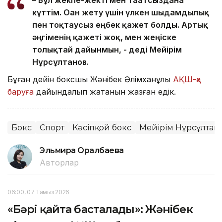
– Бұл жекпе-жекті мен тағатсыздана
күттім. Оған жету үшін үлкен шыдамдылық
пен тоқтаусыз еңбек қажет болды. Артық
әңгіменің қажеті жоқ, мен жеңіске
толықтай дайынмын, - деді Мейірім
Нұрсұлтанов.
Бұған дейін боксшы Жәнібек Әлімханұлы
АҚШ-қа
баруға
дайындалып жатқанын жазған едік.
Бокс
Спорт
Кәсіпқой бокс
Мейірім Нұрсұлтан
Эльмира Оралбаева
Авторлар
06:00, 07 Тамыз 2026
«Бәрі қайта басталады»: Жәнібек