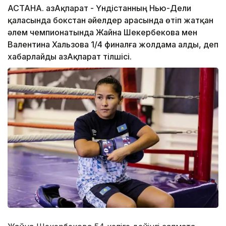
АСТАНА. ҚазАқпарат - Үндістанның Нью-Дели
қаласында бокстан әйелдер арасында өтіп жатқан
әлем чемпионатында Жайна Шекербекова мен
Валентина Хальзова 1/4 финалға жолдама алды, деп
хабарлайды ҚазАқпарат тілшісі.