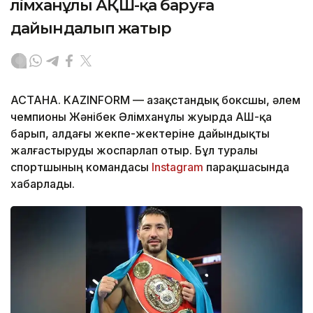
Әлімханұлы АҚШ-қа баруға
дайындалып жатыр
АСТАНА. KAZINFORM — Қазақстандық боксшы, әлем
чемпионы Жәнібек Әлімханұлы жуырда АҚШ-қа
барып, алдағы жекпе-жектеріне дайындықты
жалғастыруды жоспарлап отыр. Бұл туралы
спортшының командасы
Instagram
парақшасында
хабарлады.