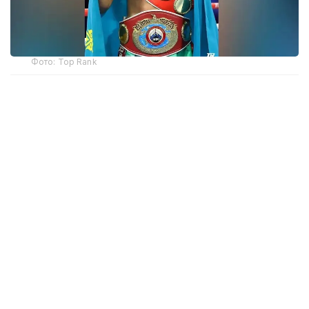
Фото: Top Rank
— Бәрі қайта басталады. Бастамамыз сәтті
болған сияқты. Құрметті жанкүйерлер,
қолдауларыңызға көп рақмет!
Жерлестеріңіз ретінде маған ерекше демеу
көрсетіп келесіздер. Қазір визаны күтіп
отырмыз. Егер бәрі ойдағыдай болса, жақын
күндері Америкаға аттанамыз, — делінген
хабарламада.
Бұған дейін Жәнібек Әлімханұлы жаңа салмақ
дәрежесінде
WBO рейтингінде
жекпе-жексіз-ақ
екінші орынға көтерілгені хабарланған болатын.