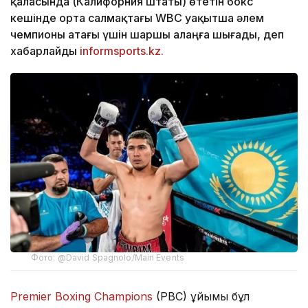
қаласында (Калифорния штаты) өтетін бокс
кешінде орта салмақтағы WBC уақытша әлем
чемпионы атағы үшін шаршы алаңға шығады, деп
хабарлайды
informsports.kz.
Фото: @David Spagnolo/Main Events
Premier Boxing Champions
(PBC) ұйымы бұл