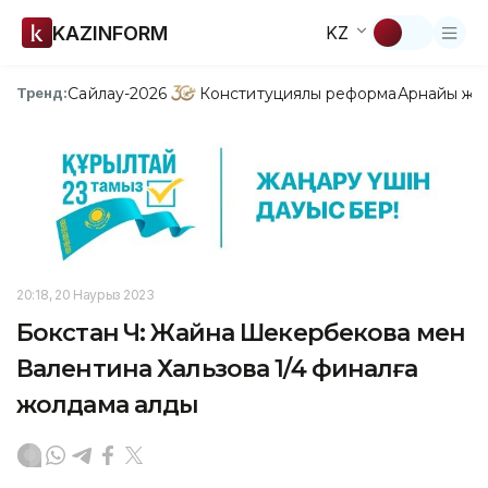
KAZINFORM
KZ
Сайлау-2026
Конституциялық реформа
Арнайы жо
Тренд:
20:18, 20 Наурыз 2023
Бокстан ӘЧ: Жайна Шекербекова мен
Валентина Хальзова 1/4 финалға
жолдама алды