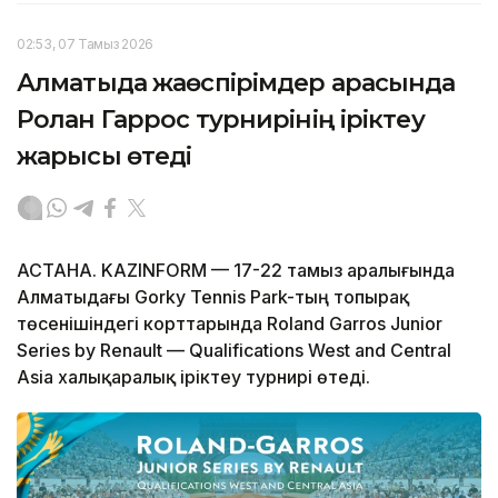
02:53, 07 Тамыз 2026
Алматыда жаөспірімдер арасында
Ролан Гаррос турнирінің іріктеу
жарысы өтеді
АСТАНА. KAZINFORM — 17-22 тамыз аралығында
Алматыдағы Gorky Tennis Park-тың топырақ
төсенішіндегі корттарында Roland Garros Junior
Series by Renault — Qualifications West and Central
Asia халықаралық іріктеу турнирі өтеді.