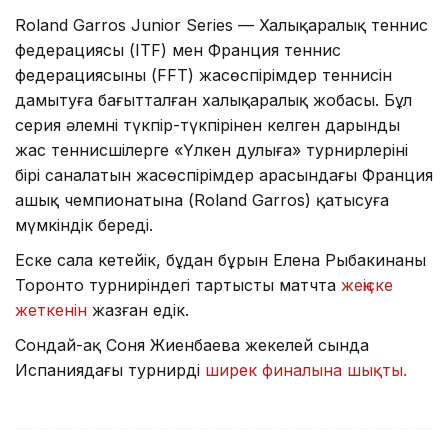
Roland Garros Junior Series — Халықаралық теннис
федерациясы (ITF) мен Франция теннис
федерациясының (FFT) жасөспірімдер теннисін
дамытуға бағытталған халықаралық жобасы. Бұл
серия әлемнің түкпір-түкпірінен келген дарынды
жас теннисшілерге «Үлкен дулыға» турнирлерінің
бірі саналатын жасөспірімдер арасындағы Франция
ашық чемпионатына (Roland Garros) қатысуға
мүмкіндік береді.
Еске сала кетейік, бұдан бұрын Елена Рыбакинаның
Торонто турниріндегі тартысты матчта
жеңіске
жеткенін
жазған едік.
Сондай-ақ Соня Жиенбаева жекелей сында
Испаниядағы турнирдің
ширек финалына шықты.