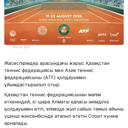
Фото: ҚТФ
Жасөспірімдер арасындағы жарыс Қазақстан
теннис федерациясы мен Азия теннис
федерациясының (ATF) қолдауымен
ұйымдастырылып отыр.
Қазақстан теннис федерациясынан мәлім
еткеніндей, іс-шара Алматы қаласы әкімдігінің
қолдауымен өтіп, елімізде жыл сайын тамыз айының
үшінші жексенбісінде аталып өтетін Спорт күніне
арналады.