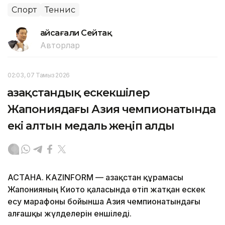
Спорт
Теннис
Ғайсағали Сейтақ
Авторлар
02:03, 07 Тамыз 2026
Қазақстандық ескекшілер
Жапониядағы Азия чемпионатында
екі алтын медаль жеңіп алды
АСТАНА. KAZINFORM — Қазақстан құрамасы
Жапонияның Киото қаласында өтіп жатқан ескек
есу марафоны бойынша Азия чемпионатындағы
алғашқы жүлделерін еншіледі.