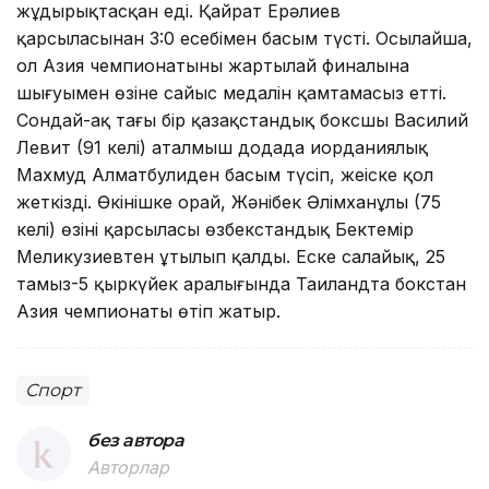
жұдырықтасқан еді. Қайрат Ерәлиев
қарсыласынан 3:0 есебімен басым түсті. Осылайша,
ол Азия чемпионатының жартылай финалына
шығуымен өзіне сайыс медалін қамтамасыз етті.
Сондай-ақ тағы бір қазақстандық боксшы Василий
Левит (91 келі) аталмыш додада иорданиялық
Махмуд Алматбулиден басым түсіп, жеңіске қол
жеткізді. Өкінішке орай, Жәнібек Әлімханұлы (75
келі) өзінің қарсыласы өзбекстандық Бектемір
Меликузиевтен ұтылып қалды. Еске салайық, 25
тамыз-5 қыркүйек аралығында Таиландта бокстан
Азия чемпионаты өтіп жатыр.
Спорт
без автора
Авторлар