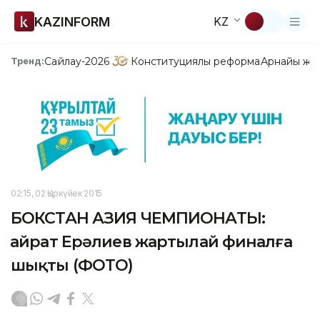
KAZINFORM
KZ
Сайлау-2026
Конституциялық реформа
Арнайы жо
Тренд:
02:15, 02 Қыркүйек 2015
БОКСТАН АЗИЯ ЧЕМПИОНАТЫ:
Қайрат Ерәлиев жартылай финалға
шықты (ФОТО)