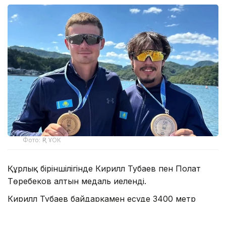
Фото: ҚР ҰОК
Құрлық біріншілігінде Кирилл Тубаев пен Полат
Төребеков алтын медаль иеленді.
Кирилл Тубаев байдаркамен есуде 3400 метр
қашықтықта топ жарып, Азия чемпионы атанды.