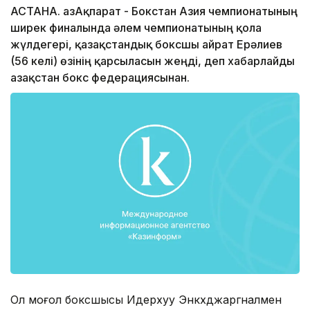
АСТАНА. ҚазАқпарат - Бокстан Азия чемпионатының
ширек финалында әлем чемпионатының қола
жүлдегері, қазақстандық боксшы Қайрат Ерәлиев
(56 келі) өзінің қарсыласын жеңді, деп хабарлайды
Қазақстан бокс федерациясынан.
Ол моңғол боксшысы Идерхуу Энкхджаргналмен