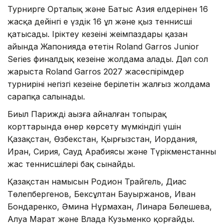
Турнирге Орталық және Батыс Азия елдерінен 16
жасқа дейінгі ең үздік 16 ұл және қыз теннисші
қатысады. Іріктеу кезеңінің жеңімпаздары қазан
айында Жапонияда өтетін Roland Garros Junior
Series финалдық кезеңіне жолдама алады. Дәл сол
жарыста Roland Garros 2027 жасөспірімдер
турнирінің негізгі кезеңіне берілетін жалғыз жолдама
сарапқа салынады.
Биыл Париждің аңызға айналған топырақ
корттарында өнер көрсету мүмкіндігі үшін
Қазақстан, Өзбекстан, Қырғызстан, Иордания,
Иран, Сирия, Сауд Арабиясы және Түрікменстанның
жас теннисшілері бақ сынайды.
Қазақстан намысын Родион Трайгель, Диас
Төлепбергенов, Бексұлтан Бауыржанов, Иван
Бондаренко, Әмина Нұрмахан, Линара Бөлешева,
Алуа Марат және Влада Кузьменко қорғайды.