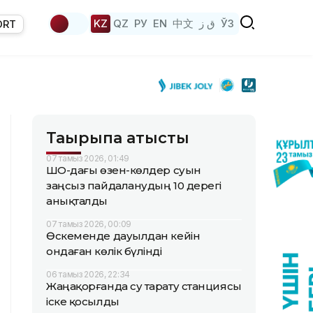
KZ
QZ
РУ
EN
中文
ق ز
ЎЗ
ORT
Тақырыпқа қатысты
07 тамыз 2026, 01:49
ШҚО-дағы өзен-көлдер суын
заңсыз пайдаланудың 10 дерегі
анықталды
07 тамыз 2026, 00:09
Өскеменде дауылдан кейін
ондаған көлік бүлінді
06 тамыз 2026, 22:34
Жаңақорғанда су тарату станциясы
іске қосылды