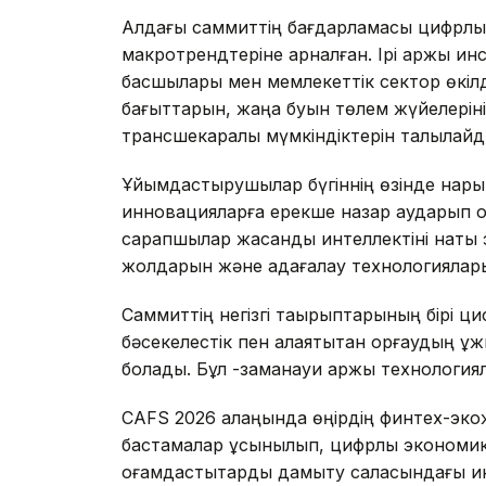
Алдағы саммиттің бағдарламасы цифрлық 
макротрендтеріне арналған. Ірі қаржы 
басшылары мен мемлекеттік сектор өкіл
бағыттарын, жаңа буын төлем жүйелерін
трансшекаралық мүмкіндіктерін талқылайд
Ұйымдастырушылар бүгіннің өзінде нарық
инновацияларға ерекше назар аударып о
сарапшылар жасанды интеллектіні нақты 
жолдарын және қадағалау технологияла
Саммиттің негізгі тақырыптарының бірі ц
бәсекелестік пен алаяқтықтан қорғаудың ұ
болады. Бұл -заманауи қаржы технология
CAFS 2026 алаңында өңірдің финтех-экож
бастамалар ұсынылып, цифрлық экономика
қоғамдастықтарды дамыту саласындағы ин