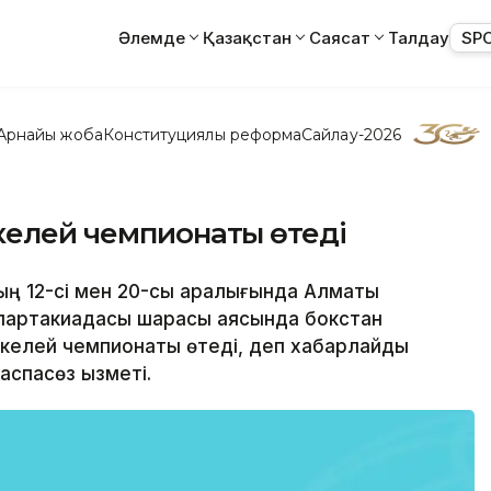
Әлемде
Қазақстан
Саясат
Талдау
SP
Арнайы жоба
Конституциялық реформа
Сайлау-2026
келей чемпионаты өтеді
нның 12-сі мен 20-сы аралығында Алматы
I спартакиадасы шарасы аясында бокстан
келей чемпионаты өтеді, деп хабарлайды
спасөз қызметі.