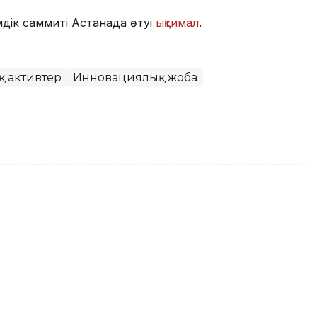
дік саммиті Астанада өтуі
ықтимал
.
 активтер
Инновациялық жоба
терімен көшеге шыққан