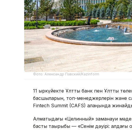
Фото: Александр Павский/Kazinform
11 қыркүйекте Ұлттық банк пен Ұлттық тө
басшыларын, топ-менеджерлерін және са
Fintech Summit (CAFS) алаңында жинайд
Алматыдағы «Целинный» заманауи мәден
басты тақырыбы — «Сенім дәуірі: алдағы 