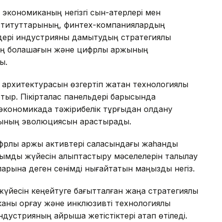
экономиканың негізгі сын-қатерлері мен
институттарының, финтех-компаниялардың
дері индустрияны дамытудың стратегиялық
ің болашағын және цифрлық қаржының
ы.
 архитектурасын өзгертіп жатқан технологиялық
тыр. Пікірталас панельдері барысында
экономикада тәжірибелік тұрғыдан қолдану
рының эволюциясын қарастырады.
ифрлық қаржы активтері саласындағы жаһандық
жымдық жүйесін қалыптастыру мәселелерін талқылау
ларына деген сенімді нығайтатын маңызды негіз.
үйесін кеңейтуге бағытталған жаңа стратегиялық
ны қорғау және инклюзивті технологиялық
дустрияның айрықша жетістіктері атап өтіледі.