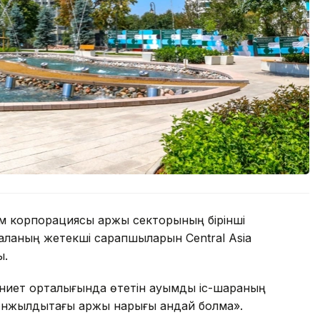
лем корпорациясы қаржы секторының бірінші
ланың жетекші сарапшыларын Central Asia
ы.
иет орталығында өтетін ауқымды іс-шараның
онжылдықтағы қаржы нарығы қандай болмақ».