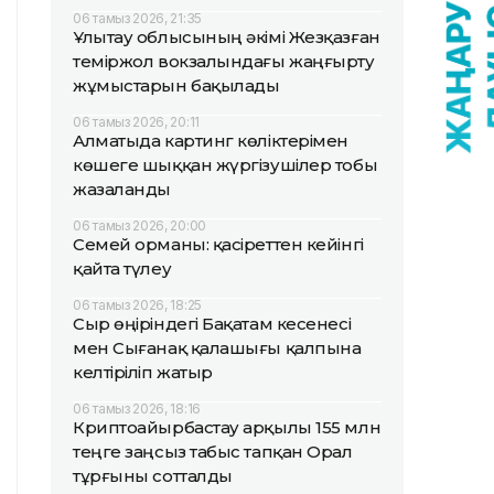
06 тамыз 2026, 21:35
Ұлытау облысының әкімі Жезқазған
теміржол вокзалындағы жаңғырту
жұмыстарын бақылады
06 тамыз 2026, 20:11
Алматыда картинг көліктерімен
көшеге шыққан жүргізушілер тобы
жазаланды
06 тамыз 2026, 20:00
Семей орманы: қасіреттен кейінгі
қайта түлеу
06 тамыз 2026, 18:25
Сыр өңіріндегі Бақатам кесенесі
мен Сығанақ қалашығы қалпына
келтіріліп жатыр
06 тамыз 2026, 18:16
Криптоайырбастау арқылы 155 млн
теңге заңсыз табыс тапқан Орал
тұрғыны сотталды