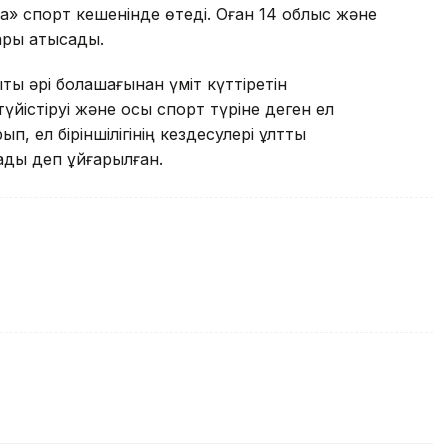
» спорт кешенінде өтеді. Оған 14 облыс және
ры қатысады.
қты әрі болашағынан үміт күттіретін
йістіруі және осы спорт түріне деген ел
, ел біріншілігінің кездесулері ұлттық
ады деп ұйғарылған.