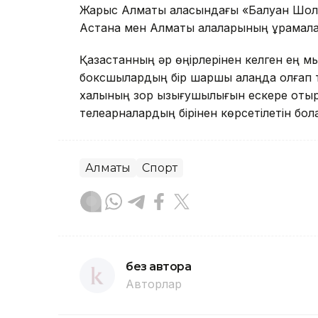
Жарыс Алматы қаласындағы «Балуан Шолақ
Астана мен Алматы қалаларының құрамала
Қазақстанның әр өңірлерінен келген ең мы
боксшылардың бір шаршы алаңда қолғап тү
халқының зор қызығушылығын ескере отырып
телеарналардың бірінен көрсетілетін бол
Алматы
Спорт
без автора
Авторлар