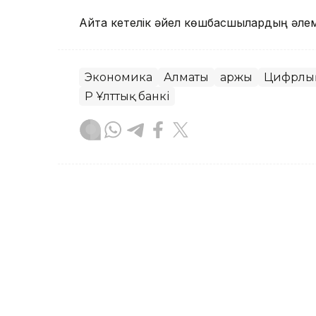
Айта кетелік әйел көшбасшылардың әлем
Экономика
Алматы
Қаржы
Цифрлық
ҚР Ұлттық банкі
Назым Бөлесова
Авторлар
20:11, 06 Тамыз 2026
Алматыда картинг көлік