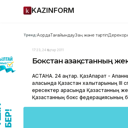
KAZINFORM
Ақорда
Тағайындау
Заң және тәртіп
Дерекқор
Тренд:
17:23, 24 Қаңтар 2011
Бокстан Қазақстанның же
АСТАНА. 24 қаңтар. ҚазАқпарат - Ақпа
қаласында Қазақстан халықтарының II
ересектер арасында Қазақстанның же
Қазақстанның бокс федерациясының ба