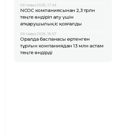
06 тамыз 2026, 17:44
NCOC компаниясынан 2,3 трлн
теңге өндіріп алу үшін
атқарушылық іс қозғалды
06 тамыз 2026, 16:07
Оралда баспанасы өртенген
тұрғын компаниядан 13 млн астам
теңге өндірді