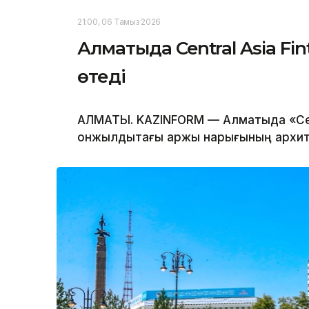
21:00, 06 Тамыз 2026
Алматыда Central Asia Fi
өтеді
АЛМАТЫ. KAZINFORM — Алматыда «Centr
онжылдықтағы қаржы нарығының архит