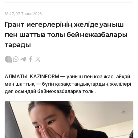
18:47, 07 Тамыз 2026
Грант иегерлерінің желіде қуаныш
пен шаттыққа толы бейнежазбалары
тарады
АЛМАТЫ. KAZINFORM — Қуаныш пен көз жас, айқай
мен шаттық — бүгін қазақстандықтардың желілері
дәл осындай бейнежазбаларға толы.