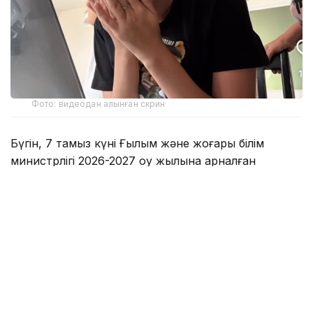
Фото: видеодан алынған скрин
Бүгін, 7 тамыз күні Ғылым және жоғары білім
министрлігі 2026-2027 оқу жылына арналған
мемлекеттік білім беру гранттарының иегерлері
тізімін жариялады. Биыл 75 мыңнан астам
талапкер еліміздің жоғары оқу орындарында тегін
білім алу мүмкіндігіне
ие болды
.
Бұл күн конкурс нәтижелерін тағатсыздана күткен
мыңдаған қазақстандық түлек үшін ең маңызды әрі
уайымға толы сәттердің біріне айналды.