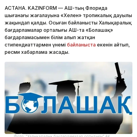
АСТАНА. KAZINFORM — АҚШ-тың Флорида
шығанағы жағалауына «Хелен» тропикалық дауылы
жақындап қалды. Осыған байланысты Халықаралық
бағдарламалар орталығы АҚШ-та «Болашақ»
бағдарламасымен білім алып жатқан
стипендиаттармен үнемі
байланыста
екенін айтып,
ресми хабарлама жасады.
Фото: "Халықаралық бағдарламалар ортылығы" АҚ