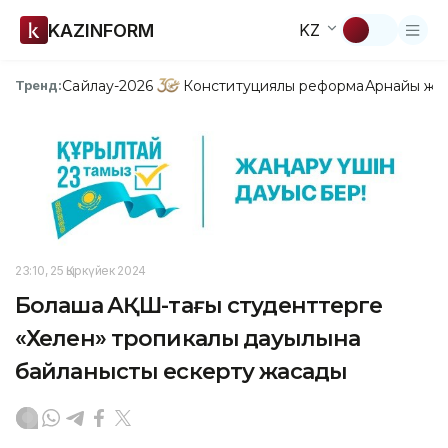
KAZINFORM
KZ
Сайлау-2026
Конституциялық реформа
Арнайы жо
Тренд:
23:10, 25 Қыркүйек 2024
Болашақ АҚШ-тағы студенттерге
«Хелен» тропикалық дауылына
байланысты ескерту жасады