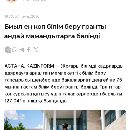
19:20, 07 Тамыз 2026
Биыл ең көп білім беру гранты
қандай мамандықтарға бөлінді
АСТАНА. KAZINFORM — Жоғары білімді кадрларды
даярлауға арналған мемлекеттік білім беру
тапсырысы шеңберінде бакалавриат деңгейіне 75
мыңнан астам білім беру гранты бөлінді. Гранттар
конкурсына қатысу үшін талапкерлерден барлығы
127 041 өтініш қабылданды.