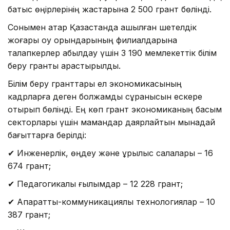
батыс өңірлерінің жастарына 2 500 грант бөлінді.
Сонымен қатар Қазақстанда ашылған шетелдік
жоғары оқу орындарының филиалдарына
талапкерлер қабылдау үшін 3 190 мемлекеттік білім
беру гранты қарастырылды.
Білім беру гранттары ел экономикасының
кадрларға деген болжамды сұранысын ескере
отырып бөлінді. Ең көп грант экономиканың басым
секторлары үшін мамандар даярлайтын мынадай
бағыттарға берілді:
✔ Инженерлік, өңдеу және құрылыс салалары – 16
674 грант;
✔ Педагогикалық ғылымдар – 12 228 грант;
✔ Ақпараттық-коммуникациялық технологиялар – 10
387 грант;