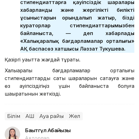
стипендиаттарға қауіпсіздік шаралары
хабарланды және жергілікті биліктің
ұсыныстарын орындалып жатыр, біздің
кураторлар стипендиаттарымызбен
байланыста, — деп хабарлады
«Халықаралық бағдарламалар орталығы»
АҚ баспасөз хатшысы Ләззат Тукушева.
Қазіргі уақытта жағдай тұрақты.
Халықаралық бағдарламалар орталығы
стипендиаттарды сақтық шараларын сақтауға және
өз қауіпсіздігіңіз үшін байланыста болуға
шақыратынын жеткізді.
Білім
АҚШ
Ауа райы
Жел
Бақытгүл Абайқызы
Авторлар