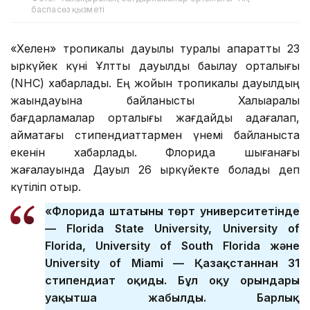
баспасөз қызметі
«Хелен» тропикалық дауылы туралы ақпаратты 23
қыркүйек күні Ұлттық дауылды бақылау орталығы
(NHC) хабарлады. Ең жойқын тропикалық дауылдың
жақындауына байланысты Халықаралық
бағдарламалар орталығы жағдайды қадағалап,
аймақтағы стипендиаттармен үнемі байланыста
екенін хабарлады. Флорида шығанағы
жағалауында Дауыл 26 қыркүйекте болады деп
күтіліп отыр.
«Флорида штатының төрт университетінде
— Florida State University, University of
Florida, University of South Florida және
University of Miami — Қазақстаннан 31
стипендиат оқиды. Бұл оқу орындары
уақытша жабылды. Барлық