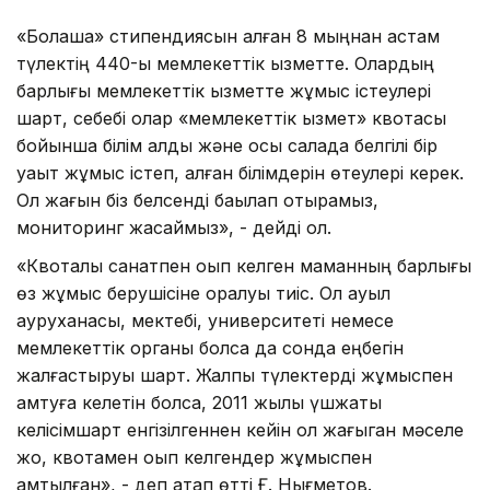
«Болашақ» стипендиясын алған 8 мыңнан астам
түлектің 440-ы мемлекеттік қызметте. Олардың
барлығы мемлекеттік қызметте жұмыс істеулері
шарт, себебі олар «мемлекеттік қызмет» квотасы
бойынша білім алды және осы салада белгілі бір
уақыт жұмыс істеп, алған білімдерін өтеулері керек.
Ол жағын біз белсенді бақылап отырамыз,
мониторинг жасаймыз», - дейді ол.
«Квоталық санатпен оқып келген маманның барлығы
өз жұмыс берушісіне оралуы тиіс. Ол ауыл
ауруxанасы, мектебі, университеті немесе
мемлекеттік органы болса да сонда еңбегін
жалғастыруы шарт. Жалпы түлектерді жұмыспен
қамтуға келетін болсақ, 2011 жылы үшжақты
келісімшарт енгізілгеннен кейін ол жағыган мәселе
жоқ, квотамен оқып келгендер жұмыспен
қамтылған», - деп атап өтті Ғ. Нығметов.