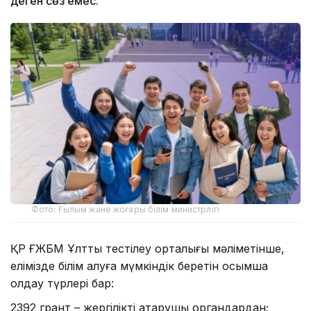
деген сөз емес.
Фото: Ғылым және жоғары білім министрлігі
ҚР ҒЖБМ Ұлттық тестілеу орталығы мәліметінше,
елімізде білім алуға мүмкіндік беретін қосымша
қолдау түрлері бар:
2392 грант – жергілікті атқарушы органдардан;