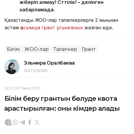
жіберіп алмау! Сәттілік! – делінген
хабарламада.
Қазақстандық ЖОО-лар талапкерлерге 2 мыңнан
астам
қосымша грант ұсынғанын
жазған едік.
Білім
ЖОО-лар
Талапкер
Грант
Эльмира Оралбаева
Авторлар
20:12, 08 Тамыз 2026
Білім беру грантын бөлуде квота
қарастырылған: оны кімдер алады