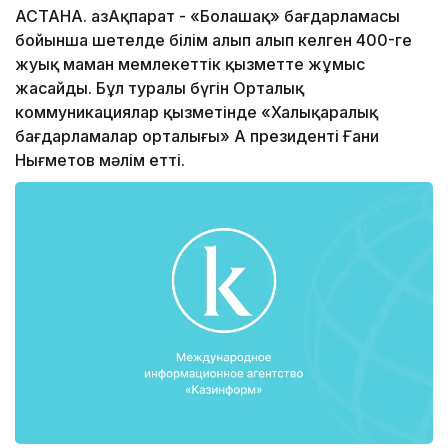
АСТАНА. ҚазАқпарат - «Болашақ» бағдарламасы
бойынша шетелде білім алып алып келген 400-ге
жуық маман мемлекеттік қызметте жұмыс
жасайды. Бұл туралы бүгін Орталық
коммуникациялар қызметінде «Халықаралық
бағдарламалар орталығы» АҚ президенті Ғани
Нығметов мәлім етті.