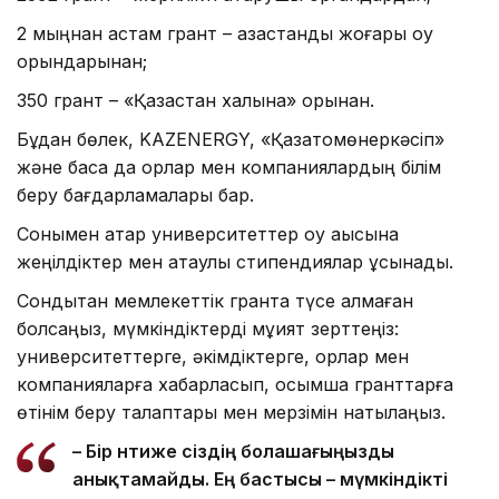
2 мыңнан астам грант – қазақстандық жоғары оқу
орындарынан;
350 грант – «Қазақстан халқына» қорынан.
Бұдан бөлек, KAZENERGY, «Қазатомөнеркәсіп»
және басқа да қорлар мен компаниялардың білім
беру бағдарламалары бар.
Сонымен қатар университеттер оқу ақысына
жеңілдіктер мен атаулы стипендиялар ұсынады.
Сондықтан мемлекеттік грантқа түсе алмаған
болсаңыз, мүмкіндіктерді мұқият зерттеңіз:
университеттерге, әкімдіктерге, қорлар мен
компанияларға хабарласып, қосымша гранттарға
өтінім беру талаптары мен мерзімін нақтылаңыз.
– Бір нәтиже сіздің болашағыңызды
анықтамайды. Ең бастысы – мүмкіндікті