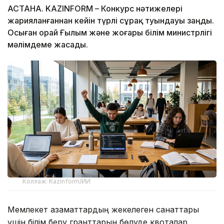
АСТАНА. KAZINFORM – Конкурс нәтижелері
жарияланғаннан кейін түрлі сұрақ туындауы заңды.
Осыған орай Ғылым және жоғары білім министрлігі
мәлімдеме жасады.
Коллаж: Kazinform/ИИ
Мемлекет азаматтардың жекелеген санаттары
үшін білім беру гранттарын бөлуде квоталар