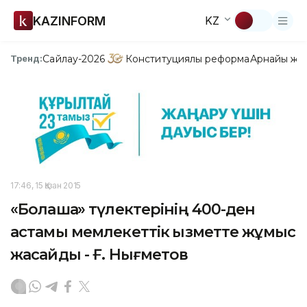
KAZINFORM
KZ
Сайлау-2026
Конституциялық реформа
Арнайы жо
Тренд:
17:46, 15 Қазан 2015
«Болашақ» түлектерінің 400-ден
астамы мемлекеттік қызметте жұмыс
жасайды - Ғ. Нығметов