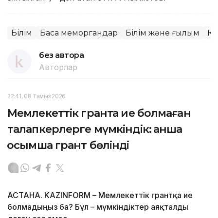
Білім
Басқа меморгандар
Білім және ғылым
Қо
без автора
Авторлар
22:41, 08 Тамыз 2026
Мемлекеттік грантқа ие болмаған
талапкерлерге мүмкіндік: қанша
қосымша грант бөлінді
АСТАНА. KAZINFORM – Мемлекеттік грантқа ие
болмадыңыз ба? Бұл – мүмкіндіктер аяқталды