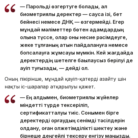
— Парольді өзгертуге болады, ал
биометриялық деректер — саусақ ізі, бет
бейнесі немесе ДНҚ — өзгермейді. Егер
мұндай мәліметтер бөтен адамдардың
қолына түссе, олар оны несие рәсімдеуге,
жеке тұлғаның атын пайдалануға немесе
бопсалауға жұмсауы мүмкін. Кей жағдайда
деректердің шетелге бақылаусыз берілуі де
қауіп туғызады, — дейді ол.
Оның пікірінше, мұндай қауіп-қатерді азайту үшін
нақты іс-шаралар атқарылуы қажет.
— Ең алдымен, биометриялық жүйелер
міндетті түрде тексеріліп,
сертификатталуы тиіс. Сонымен бірге
деректерді қорғаудың сенімді тәсілдерін
қолдану, оған қолжетімділікті шектеу және
бірнеше деңгейлі тексеру енгізу маңызды.