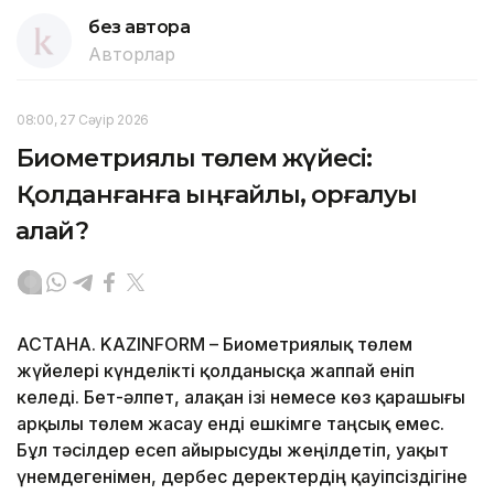
без автора
Авторлар
08:00, 27 Сәуір 2026
Биометриялық төлем жүйесі:
Қолданғанға ыңғайлы, қорғалуы
қалай?
АСТАНА. KAZINFORM – Биометриялық төлем
жүйелері күнделікті қолданысқа жаппай еніп
келеді. Бет-әлпет, алақан ізі немесе көз қарашығы
арқылы төлем жасау енді ешкімге таңсық емес.
Бұл тәсілдер есеп айырысуды жеңілдетіп, уақыт
үнемдегенімен, дербес деректердің қауіпсіздігіне