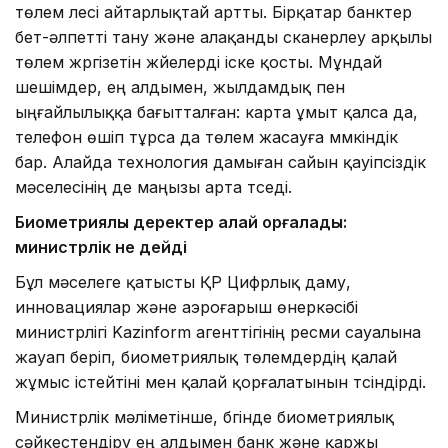
төлем үлесі айтарлықтай артты. Бірқатар банктер
бет-әлпетті тану және алақанды сканерлеу арқылы
төлем жүргізетін жүйелерді іске қосты. Мұндай
шешімдер, ең алдымен, жылдамдық пен
ыңғайлылыққа бағытталған: карта ұмыт қалса да,
телефон өшіп тұрса да төлем жасауға мүмкіндік
бар. Алайда технология дамыған сайын қауіпсіздік
мәселесінің де маңызы арта түседі.
Биометриялық деректер қалай қорғалады:
министрлік не дейді
Бұл мәселеге қатысты ҚР Цифрлық даму,
инновациялар және аэроғарыш өнеркәсібі
министрлігі Kazinform агенттігінің ресми сауалына
жауап беріп, биометриялық төлемдердің қалай
жұмыс істейтіні мен қалай қорғалатынын түсіндірді.
Министрлік мәліметінше, бүгінде биометриялық
сәйкестендіру ең алдымен банк және қаржы