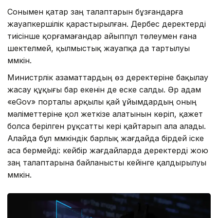
Сонымен қатар заң талаптарын бұзғандарға
жауапкершілік қарастырылған. Дербес деректерді
тиісінше қорғамағандар айыппұл төлеумен ғана
шектелмей, қылмыстық жауапқа да тартылуы
мүмкін.
Министрлік азаматтардың өз деректеріне бақылау
жасау құқығы бар екенін де еске салды. Әр адам
«eGov» порталы арқылы қай ұйымдардың оның
мәліметтеріне қол жеткізе алатынын көріп, қажет
болса берілген рұқсатты кері қайтарып ала алады.
Алайда бұл мүмкіндік барлық жағдайда бірдей іске
аса бермейді: кейбір жағдайларда деректерді жою
заң талаптарына байланысты кейінге қалдырылуы
мүмкін.