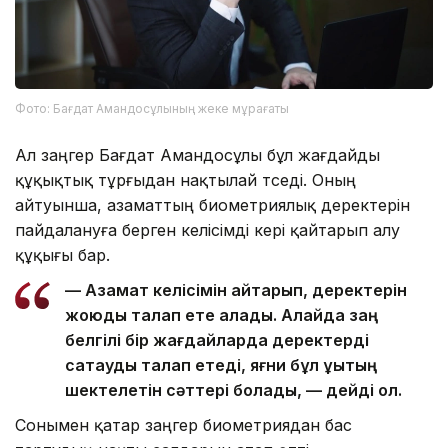
Фото: Бағдат Амандосұлының жеке мұрағаты
Ал заңгер Бағдат Амандосұлы бұл жағдайды
құқықтық тұрғыдан нақтылай түседі. Оның
айтуынша, азаматтың биометриялық деректерін
пайдалануға берген келісімді кері қайтарып алу
құқығы бар.
— Азамат келісімін қайтарып, деректерін
жоюды талап ете алады. Алайда заң
белгілі бір жағдайларда деректерді
сақтауды талап етеді, яғни бұл құқықтың
шектелетін сәттері болады, — дейді ол.
Сонымен қатар заңгер биометриядан бас