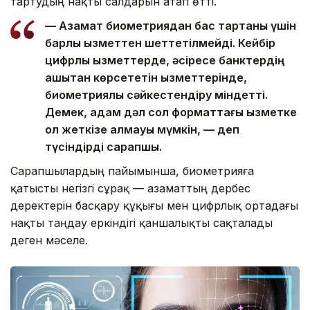
тартудың нақты салдарын атап өтті.
— Азамат биометриядан бас тартқаны үшін
барлық қызметтен шеттетілмейді. Кейбір
цифрлық қызметтерде, әсіресе банктердің
қашықтан көрсететін қызметтерінде,
биометриялық сәйкестендіру міндетті.
Демек, адам дәл сол форматтағы қызметке
қол жеткізе алмауы мүмкін, — деп
түсіндірді сарапшы.
Сарапшылардың пайымынша, биометрияға
қатысты негізгі сұрақ — азаматтың дербес
деректерін басқару құқығы мен цифрлық ортадағы
нақты таңдау еркіндігі қаншалықты сақталады
деген мәселе.