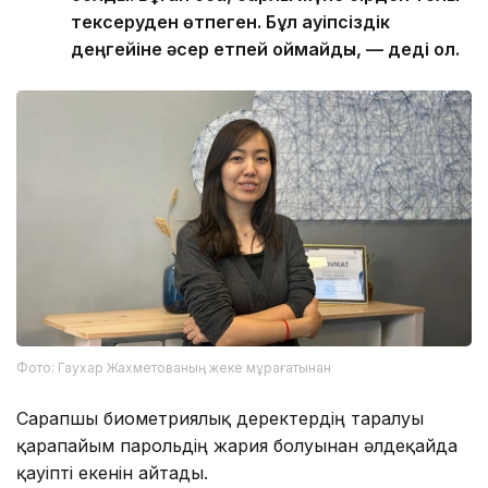
тексеруден өтпеген. Бұл қауіпсіздік
деңгейіне әсер етпей қоймайды, — деді ол.
Фото: Гаухар Жахметованың жеке мұрағатынан
Сарапшы биометриялық деректердің таралуы
қарапайым парольдің жария болуынан әлдеқайда
қауіпті екенін айтады.