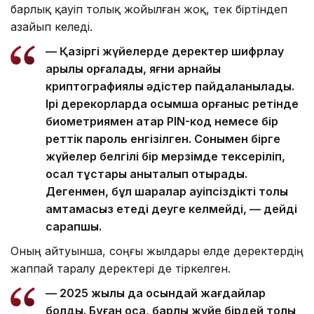
барлық қауіп толық жойылған жоқ, тек біртіндеп
азайып келеді.
— Қазіргі жүйелерде деректер шифрлау
арқылы қорғалады, яғни арнайы
криптографиялық әдістер пайдаланылады.
Ірі дерекқорларда қосымша қорғаныс ретінде
биометриямен қатар PIN-код немесе бір
реттік пароль енгізілген. Сонымен бірге
жүйелер белгілі бір мерзімде тексеріліп,
осал тұстары анықталып отырады.
Дегенмен, бұл шаралар қауіпсіздікті толық
қамтамасыз етеді деуге келмейді, — дейді
сарапшы.
Оның айтуынша, соңғы жылдары елде деректердің
жаппай таралу деректері де тіркелген.
— 2025 жылы да осындай жағдайлар
болды. Бұған қоса, барлық жүйе бірдей толық