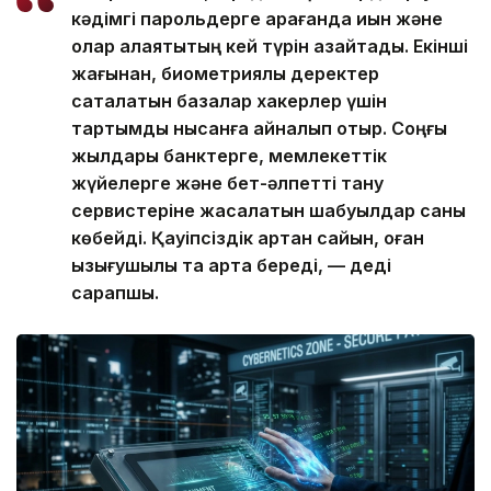
кәдімгі парольдерге қарағанда қиын және
олар алаяқтықтың кей түрін азайтады. Екінші
жағынан, биометриялық деректер
сақталатын базалар хакерлер үшін
тартымды нысанға айналып отыр. Соңғы
жылдары банктерге, мемлекеттік
жүйелерге және бет-әлпетті тану
сервистеріне жасалатын шабуылдар саны
көбейді. Қауіпсіздік артқан сайын, оған
қызығушылық та арта береді, — деді
сарапшы.