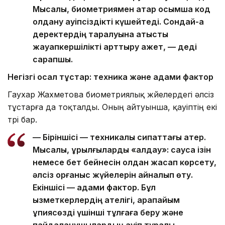
Мысалы, биометриямен қатар қосымша код
қолдану қауіпсіздікті күшейтеді. Сондай-ақ
деректердің таралуына қатысты
жауапкершілікті арттыру қажет, — деді
сарапшы.
Негізгі осал тұстар: техника және адами фактор
Гаухар Жахметова биометриялық жүйелердегі әлсіз
тұстарға да тоқталды. Оның айтуынша, қауіптің екі
түрі бар.
— Біріншісі — техникалық сипаттағы қатер.
Мысалы, құрылғыларды «алдау»: саусақ ізін
немесе бет бейнесін қолдан жасап көрсету,
әлсіз қорғаныс жүйелерін айналып өту.
Екіншісі — адами фактор. Бұл
қызметкерлердің қателігі, қарапайым
құпиясөзді үшінші тұлғаға беру және
пайдаланушылардың қауіп туралы