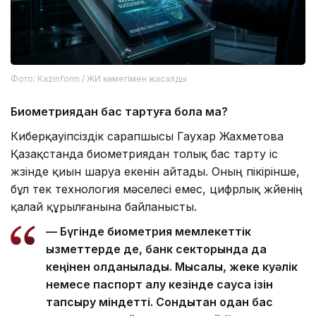
Фото: Kazinform / ЖИ көмегімен жасалды
Биометриядан бас тартуға бола ма?
Киберқауіпсіздік сарапшысы Гаухар Жахметова
Қазақстанда биометриядан толық бас тарту іс
жүзінде қиын шаруа екенін айтады. Оның пікірінше,
бұл тек технология мәселесі емес, цифрлық жүйенің
қалай құрылғанына байланысты.
— Бүгінде биометрия мемлекеттік
қызметтерде де, банк секторында да
кеңінен қолданылады. Мысалы, жеке куәлік
немесе паспорт алу кезінде саусақ ізін
тапсыру міндетті. Сондықтан одан бас