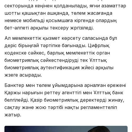
секторында кеңінен қолданылады, яғни азаматтар
шотты қашықтан ашқанда, төлем жасағанда
немесе мобильді қосымшаға кіргенде олардың
бет-әлпеті арқылы тексеру жүргізіледі.
Ал мемлекеттік қызмет көрсету саласында бұл
үдеріс бірыңғай тәртіпке бағынады. Цифрлық
кодекске сәйкес, барлық мемлекеттік орган
биометриялық сәйкестендіруді тек Ұлттық
биометриялық аутентификация жүйесі арқылы
жүзеге асырады.
Банктер мен төлем ұйымдарына арналған ережені
Қаржы нарығын реттеу агенттігі мен Ұлттық банк
белгілейді. Қазір биометриялық деректерді жинау,
сақтау және жою тәртібі нақты регламенттеліп
жатыр.