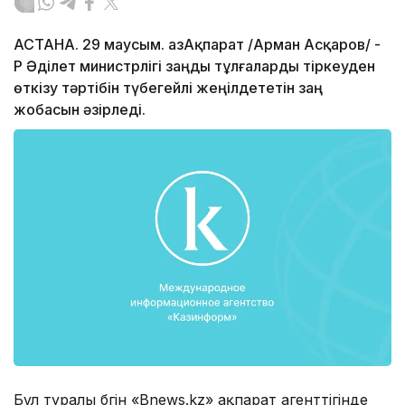
АСТАНА. 29 маусым. ҚазАқпарат /Арман Асқаров/ -
ҚР Әділет министрлігі заңды тұлғаларды тіркеуден
өткізу тәртібін түбегейлі жеңілдететін заң
жобасын әзірледі.
Бұл туралы бүгін «Bnews.kz» ақпарат агенттігінде