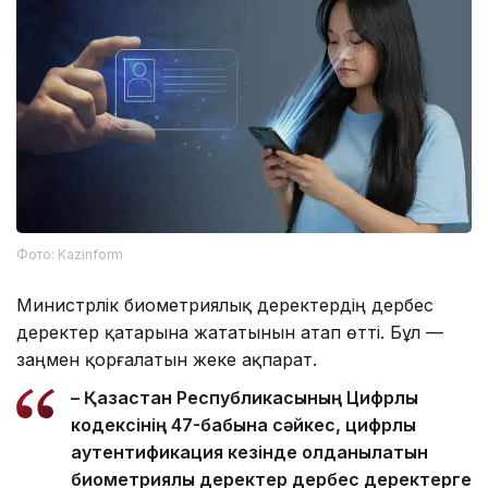
Фото: Kazinform
Министрлік биометриялық деректердің дербес
деректер қатарына жататынын атап өтті. Бұл —
заңмен қорғалатын жеке ақпарат.
– Қазақстан Республикасының Цифрлық
кодексінің 47-бабына сәйкес, цифрлық
аутентификация кезінде қолданылатын
биометриялық деректер дербес деректерге