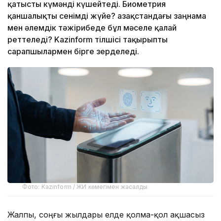
қатысты күмәнді күшейтеді. Биометрия
қаншалықты сенімді жүйе? Қазақстандағы заңнама
мен әлемдік тәжірибеде бұл мәселе қалай
реттеледі? Kazinform тілшісі тақырыпты
сарапшылармен бірге зерделеді.
Фото: Kazinform / ЖИ көмегімен жасалды
Жалпы, соңғы жылдары елде қолма-қол ақшасыз