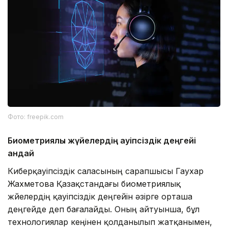
Фото: freepik.com
Биометриялық жүйелердің қауіпсіздік деңгейі
қандай
Киберқауіпсіздік саласының сарапшысы Гаухар
Жахметова Қазақстандағы биометриялық
жүйелердің қауіпсіздік деңгейін әзірге орташа
деңгейде деп бағалайды. Оның айтуынша, бұл
технологиялар кеңінен қолданылып жатқанымен,