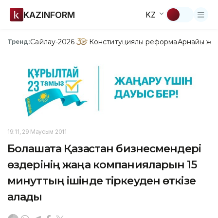
KAZINFORM
KZ
Сайлау-2026
Конституциялық реформа
Арнайы жо
Тренд:
19:11, 29 Маусым 2011
Болашақта Қазақстан бизнесмендері
өздерінің жаңа компанияларын 15
минуттың ішінде тіркеуден өткізе
алады