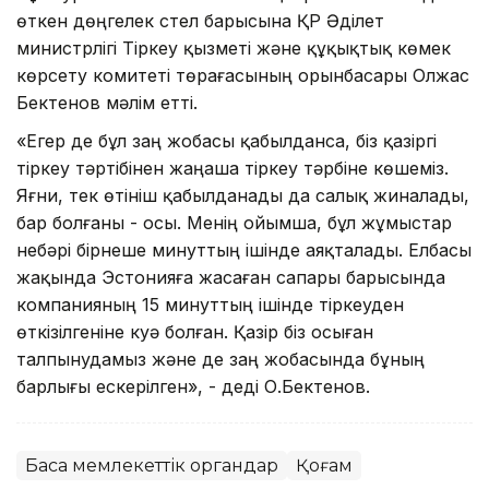
өткен дөңгелек үстел барысына ҚР Әділет
министрлігі Тіркеу қызметі және құқықтық көмек
көрсету комитеті төрағасының орынбасары Олжас
Бектенов мәлім етті.
«Егер де бұл заң жобасы қабылданса, біз қазіргі
тіркеу тәртібінен жаңаша тіркеу тәрбіне көшеміз.
Яғни, тек өтініш қабылданады да салық жиналады,
бар болғаны - осы. Менің ойымша, бұл жұмыстар
небәрі бірнеше минуттың ішінде аяқталады. Елбасы
жақында Эстонияға жасаған сапары барысында
компанияның 15 минуттың ішінде тіркеуден
өткізілгеніне куә болған. Қазір біз осыған
талпынудамыз және де заң жобасында бұның
барлығы ескерілген», - деді О.Бектенов.
Басқа мемлекеттік органдар
Қоғам