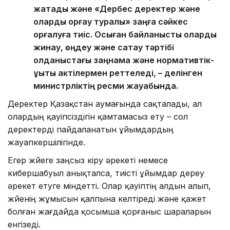
жатады және «Дербес деректер және
оларды қорғау туралы» заңға сәйкес
қорғалуға тиіс. Осыған байланысты оларды
жинау, өңдеу және сақтау тәртібі
қолданыстағы заңнама және нормативтік-
құқықтық актілермен реттеледі, – делінген
министрліктің ресми жауабында.
Деректер Қазақстан аумағында сақталады, ал
олардың қауіпсіздігін қамтамасыз ету – сол
деректерді пайдаланатын ұйымдардың
жауапкершілігінде.
Егер жүйеге заңсыз кіру әрекеті немесе
кибершабуыл анықталса, тиісті ұйымдар дереу
әрекет етуге міндетті. Олар қауіптің алдын алып,
жүйенің жұмысын қалпына келтіреді және қажет
болған жағдайда қосымша қорғаныс шараларын
енгізеді.