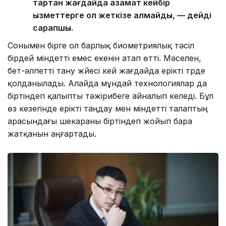
тартқан жағдайда азамат кейбір
қызметтерге қол жеткізе алмайды, — дейді
сарапшы.
Сонымен бірге ол барлық биометриялық тәсіл
бірдей міндетті емес екенін атап өтті. Мәселен,
бет-әлпетті тану жүйесі кей жағдайда ерікті түрде
қолданылады. Алайда мұндай технологиялар да
біртіндеп қалыпты тәжірибеге айналып келеді. Бұл
өз кезегінде ерікті таңдау мен міндетті талаптың
арасындағы шекараны біртіндеп жойып бара
жатқанын аңғартады.