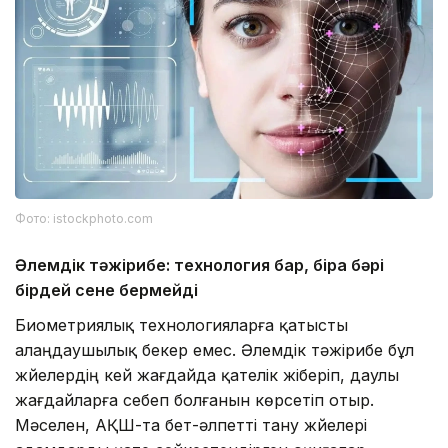
Фото: istockphoto.com
Әлемдік тәжірибе: технология бар, бірақ бәрі
бірдей сене бермейді
Биометриялық технологияларға қатысты
алаңдаушылық бекер емес. Әлемдік тәжірибе бұл
жүйелердің кей жағдайда қателік жіберіп, даулы
жағдайларға себеп болғанын көрсетіп отыр.
Мәселен, АҚШ-та бет-әлпетті тану жүйелері