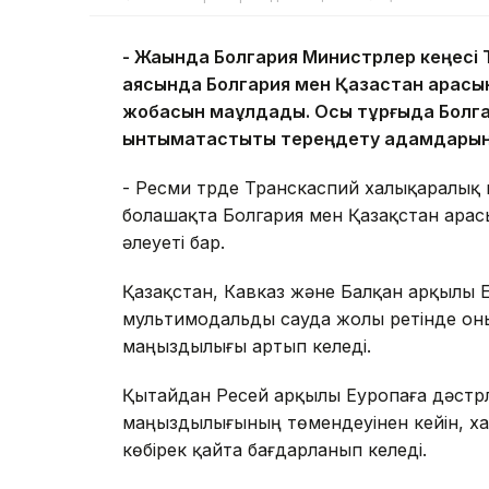
- Жақында Болгария Министрлер кеңесі 
аясында Болгария мен Қазақстан арасы
жобасын мақұлдады. Осы тұрғыда Болга
ынтымақтастықты тереңдету қадамдарын
- Ресми түрде Транскаспий халықаралық 
болашақта Болгария мен Қазақстан ара
әлеуеті бар.
Қазақстан, Кавказ және Балқан арқылы
мультимодальды сауда жолы ретінде он
маңыздылығы артып келеді.
Қытайдан Ресей арқылы Еуропаға дәстүрлі
маңыздылығының төмендеуінен кейін, ха
көбірек қайта бағдарланып келеді.