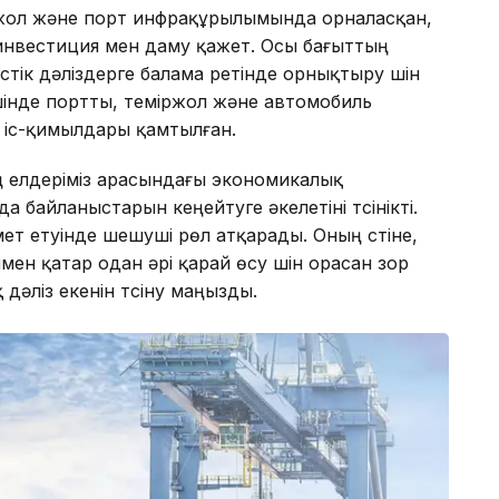
іржол және порт инфрақұрылымында орналасқан,
і инвестиция мен даму қажет. Осы бағыттың
стік дәліздерге балама ретінде орнықтыру үшін
шінде портты, теміржол және автомобиль
іс-қимылдары қамтылған.
ң елдеріміз арасындағы экономикалық
байланыстарын кеңейтуге әкелетіні түсінікті.
мет етуінде шешуші рөл атқарады. Оның үстіне,
ымен қатар одан әрі қарай өсу үшін орасан зор
дәліз екенін түсіну маңызды.