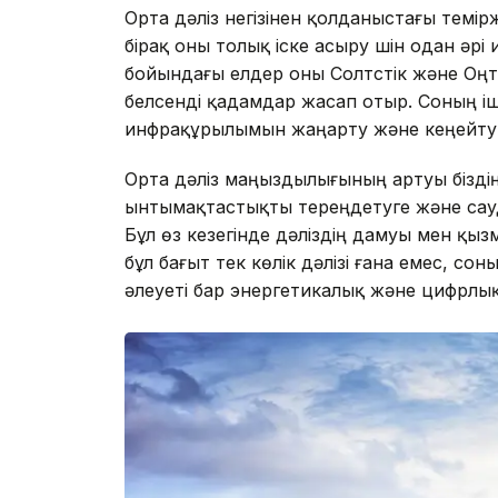
Орта дәліз негізінен қолданыстағы тем
бірақ оны толық іске асыру үшін одан әр
бойындағы елдер оны Солтүстік және Оңтү
белсенді қадамдар жасап отыр. Соның і
инфрақұрылымын жаңарту және кеңейту 
Орта дәліз маңыздылығының артуы бізді
ынтымақтастықты тереңдетуге және сауда 
Бұл өз кезегінде дәліздің дамуы мен қыз
бұл бағыт тек көлік дәлізі ғана емес, сон
әлеуеті бар энергетикалық және цифрлық 