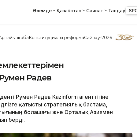
Әлемде
Қазақстан
Саясат
Талдау
SP
Арнайы жоба
Конституциялық реформа
Сайлау-2026
мемлекеттерімен
– Румен Радев
енті Румен Радев Kazinform агенттігіне
дәлізге қатысты стратегиялық бастама,
тығының болашағы және Орталық Азиямен
ып берді.