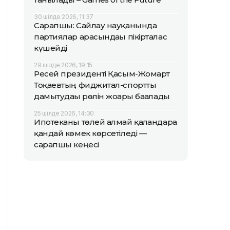
30 шілде 2026, 11:37
Сарапшы: Сайлау науқанында
партиялар арасындағы пікірталас
күшейді
29 шілде 2026, 19:15
Ресей президенті Қасым-Жомарт
Тоқаевтың фиджитал-спортты
дамытудағы рөлін жоғары бағалады
25 шілде 2026, 14:30
Ипотеканы төлей алмай қалғандарға
қандай көмек көрсетіледі —
сарапшы кеңесі