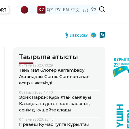
KZ
QZ
РУ
EN
中文
ق ز
ЎЗ
ORT
Тақырыпқа қатысты
07 тамыз 2026, 13:29
Танымал блогер Karrambaby
Астанадағы Comic Con-нан алған
әсерін жеткізді
05 тамыз 2026, 17:40
Эрик Парди: Құрылтай сайлауы
Қазақстанға деген халықаралық
сенімді күшейте алады
04 тамыз 2026, 20:45
Правеш Кумар Гупта Құрылтай