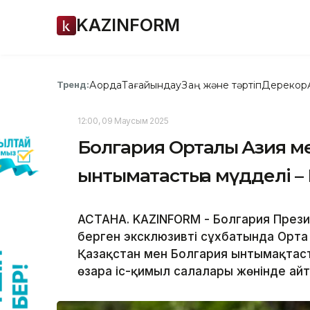
KAZINFORM
Ақорда
Тағайындау
Заң және тәртіп
Дерекқор
Тренд:
12:00, 09 Маусым 2025
Болгария Орталық Азия 
ынтымақтастыққа мүдделі 
АСТАНА. KAZINFORM - Болгария Презид
берген эксклюзивті сұхбатында Орта 
Қазақстан мен Болгария ынтымақтас
өзара іс-қимыл салалары жөнінде айт