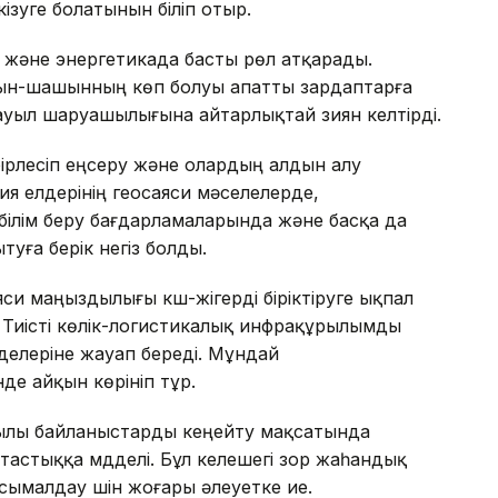
ізуге болатынын біліп отыр.
 және энергетикада басты рөл атқарады.
уын-шашынның көп болуы апатты зардаптарға
 ауыл шаруашылығына айтарлықтай зиян келтірді.
ірлесіп еңсеру және олардың алдын алу
зия елдерінің геосаяси мәселелерде,
білім беру бағдарламаларында және басқа да
уға берік негіз болды.
яси маңыздылығы күш-жігерді біріктіруге ықпал
. Тиісті көлік-логистикалық инфрақұрылымды
делеріне жауап береді. Мұндай
де айқын көрініп тұр.
қылы байланыстарды кеңейту мақсатында
астыққа мүдделі. Бұл келешегі зор жаһандық
сымалдау үшін жоғары әлеуетке ие.