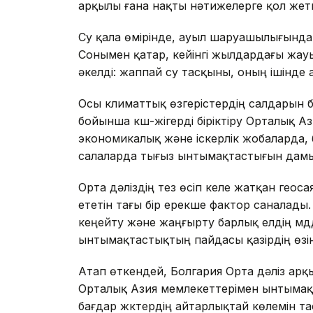
арқылы ғана нақты нәтижелерге қол жетк
Су қала өмірінде, ауыл шаруашылығында
Сонымен қатар, кейінгі жылдардағы жа
әкелді: жаппай су тасқыны, оның ішінде
Осы климаттық өзгерістердің салдарын б
бойынша күш-жігерді біріктіру Орталық А
экономикалық және іскерлік жобаларда, 
салаларда тығыз ынтымақтастығын дамыт
Орта дәліздің тез өсіп келе жатқан геоса
ететін тағы бір ерекше фактор саналады
кеңейту және жаңғырту барлық елдің мүд
ынтымақтастықтың пайдасы қазірдің өзін
Атап өткендей, Болгария Орта дәліз ар
Орталық Азия мемлекеттерімен ынтымақт
бағдар жүктердің айтарлықтай көлемін та