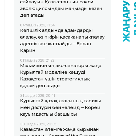
сайлауын Қазақстанның саяси
эволюциясындағы маңызды кезең
деп атады
04 тамыз 2026, 11:54
Көпшілік алдында адамдарды
алалау, өз пікірін қасақана тықпалау
әдептілікке жатпайды – Ерлан
Қарин
01 тамыз 2026, 21:22
Малайзияның экс-сенаторы жаңа
Құрылтай моделіне көшуді
Қазақстан үшін стратегиялық
қадам деп атады
31 шілде 2026, 20:41
Құрылтай қазақ халқының тарихы
мен дәстүрін бейнелейді – Корей
қауымдастығы басшысы
30 шілде 2026, 23:35
Қазақстан әлемге жаңа қырынан
танылады – Games of the Future