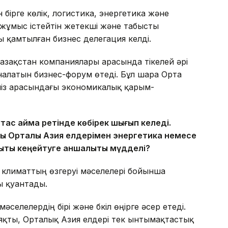
бірге көлік, логистика, энергетика және
жұмыс істейтін жетекші және табысты
қамтылған бизнес делегация келді.
азақстан компаниялары арасында тікелей әрі
налатын бизнес-форум өтеді. Бұл шара Орта
ріміз арасындағы экономикалық қарым-
ұтас аймақ ретінде көбірек шығып келеді.
пы Орталық Азия елдерімен энергетика немесе
қты кеңейтуге қаншалықты мүдделі?
 климаттың өзгеруі мәселелері бойынша
ы қуантады.
селелердің бірі және бүкіл өңірге әсер етеді.
сияқты, Орталық Азия елдері тек ынтымақтастық