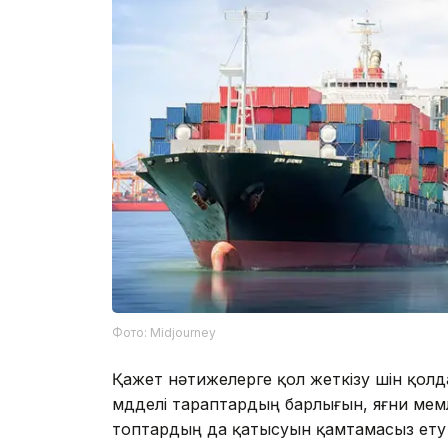
Фото: Midjourney
Қажет нәтижелерге қол жеткізу үшін қолд
мүдделі тараптардың барлығын, яғни мем
топтардың да қатысуын қамтамасыз ету