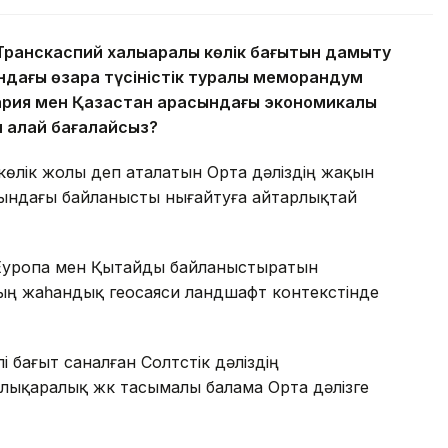
Транскаспий халықаралық көлік бағытын дамыту
ндағы өзара түсіністік туралы меморандум
рия мен Қазақстан арасындағы экономикалық
 қалай бағалайсыз?
көлік жолы деп аталатын Орта дәліздің жақын
сындағы байланысты нығайтуға айтарлықтай
 Еуропа мен Қытайды байланыстыратын
ың жаһандық геосаяси ландшафт контекстінде
 бағыт саналған Солтүстік дәліздің
лықаралық жүк тасымалы балама Орта дәлізге