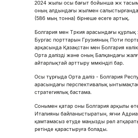
2024 жылы осы бағыт бойынша жүк тасыма
оның алдындағы жылмен салыстырғанда
(586 мың тонна) бірнеше есеге артық.
Болгария мен Түркия арасындағы құрлық
Бургас порттарын Грузияның Поти порт
арқасында Қазақстан мен Болгария көлік
Орта дәлізді және оның Балқандағы жал
айтарлықтай арттыру мүмкіндігі бар.
Осы тұрғыда Орта дәліз - Болгария Рес
арасындағы перспективалық ынтымақтаст
стратегиялық бастама.
Сонымен қатар оны Болгария арқылы өтет
Италияны байланыстыратын, яғни Адриа
қамтамасыз етуде маңызды рөл атқаратын
ретінде қарастыруға болады.