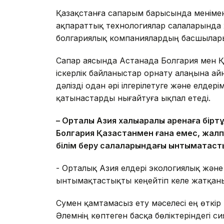
Қазақстанға сапарым барысында менімен 
ақпараттық технологиялар салаларында 
болгариялық компаниялардың басшылары 
Сапар аясында Астанада Болгария мен Қ
іскерлік байланыстар орнату алаңына ай
дәлізді одан әрі ілгерілетуге және елде
қатынастарды нығайтуға ықпал етеді.
– Орталық Азия халықаралық аренаға бірт
Болгария Қазақстанмен ғана емес, жал
білім беру салаларындағы ынтымақтасты
- Орталық Азия елдері экологиялық және
ынтымақтастықты кеңейтіп келе жатқан
Сумен қамтамасыз ету мәселесі ең өткір мә
Әлемнің көптеген басқа бөліктеріндегі 