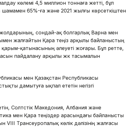
лдау көлемі 4,5 миллион тоннаға жетті, бұл
 шамамен 65%-ға және 2021 жылғы көрсеткіштен
 жолдарының, сондай-ақ болгарлық Варна мен
ымен жалғайтын Қара теңіз арқылы байланыстың
 қарым-қатынасының әлеуеті жоғары. Бұл ретте,
ғасын пайдалану арқылы жүк тасымалын
публикасы мен Қазақстан Республикасы
ықты дамытуға ықпал ететін негізгі
ін, Солтүстік Македония, Албания және
тика мен Қара теңіздер арасындағы байланысты
 VIII Трансеуропалық көлік дәлізінің жалғасы