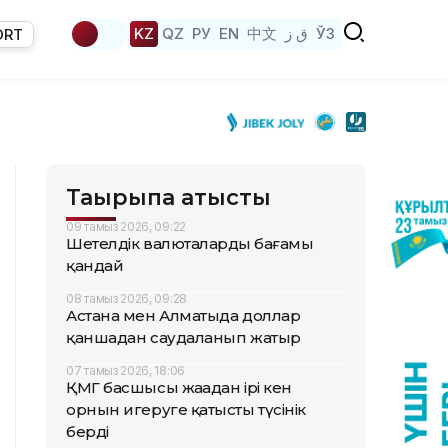
KZ
QZ
РУ
EN
中文
ق ز
ЎЗ
ORT
Тақырыпқа қатысты
09 тамыз 2026, 09:22
Шетелдік валюталардың бағамы
қандай
08 тамыз 2026, 09:28
Астана мен Алматыда доллар
қаншадан саудаланып жатыр
07 тамыз 2026, 18:06
ҚМГ басшысы жаңадан ірі кен
орнын игеруге қатысты түсінік
берді