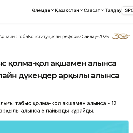
Әлемде
Қазақстан
Саясат
Талдау
SP
Арнайы жоба
Конституциялық реформа
Сайлау-2026
ыс қолма-қол ақшамен алынса
 онлайн дүкендер арқылы алынса
алығы табыс қолма-қол ақшамен алынса - 12,
р арқылы алынса 5 пайызды құрайды.