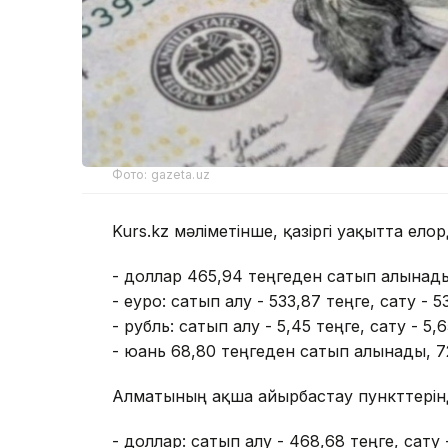
Фото: gazeta.uz
Kurs.kz мәліметінше, қазіргі уақытта ел
- доллар 465,94 теңгеден сатып алынады
- еуро: сатып алу - 533,87 теңге, сату - 5
- рубль: сатып алу - 5,45 теңге, сату - 5,6
- юань 68,80 теңгеден сатып алынады, 7
Алматының ақша айырбастау пункттерін
- доллар: сатып алу - 468,68 теңге, сату 