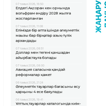
07 тамыз 2026, 16:50
Елдегі Ақсоран кен орнында
вольфрам өндіру 2028 жылға
жоспарланған
07 тамыз 2026, 11:08
Елімізде бір апта ішінде әлеуметтік
маңызы бар бірқатар азық-түлік
арзандады
07 тамыз 2026, 08:51
Доллар мен теңгені қаншадан
айырбастауға болады
07 тамыз 2026, 08:00
Авиация саласына қандай
реформалар қажет
06 тамыз 2026, 21:24
Әлеуметтік тауарлар бағасының өсу
қарқыны 4 есе баяулады
06 тамыз 2026, 19:41
Ұлттық тауарлар каталогында киім-