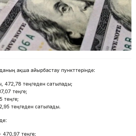
орданың ақша айырбастау пункттерінде:
, 472,78 теңгеден сатылады;
37,07 теңге;
5 теңге;
2,95 теңгеден сатылады.
де:
- 470,97 теңге;