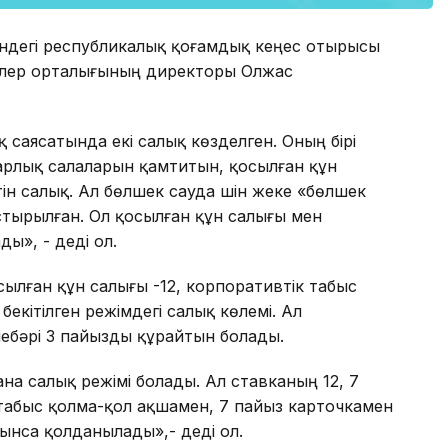
өніндегі республикалық қоғамдық кеңес отырысы
лер орталығының директоры Олжас
 саясатында екі салық көзделген. Оның бірі
арлық салаларын қамтитын, қосылған құн
н салық. Ал бөлшек сауда үшін жеке «бөлшек
стырылған. Ол қосылған құн салығы мен
ы», - деді ол.
сылған құн салығы -12, корпоративтік табыс
екітілген режімдегі салық көлемі. Ал
небәрі 3 пайызды құрайтын болады.
ана салық режімі болады. Ал ставканың 12, 7
з табыс қолма-қол ақшамен, 7 пайыз карточкамен
ынса қолданылады»,- деді ол.