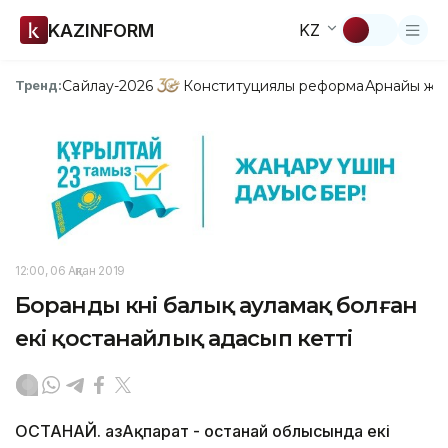
KAZINFORM
KZ
Сайлау-2026
Конституциялық реформа
Арнайы жо
Тренд:
12:00, 06 Ақпан 2019
Боранды күні балық ауламақ болған
екі қостанайлық адасып кетті
ҚОСТАНАЙ. ҚазАқпарат - Қостанай облысында екі