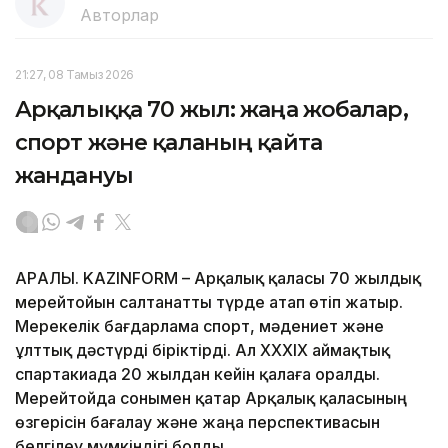
Авторлар
21:27, 08 Тамыз 2026
Арқалыққа 70 жыл: жаңа жобалар,
спорт және қаланың қайта
жандануы
АРҚАЛЫҚ. KAZINFORM – Арқалық қаласы 70 жылдық
мерейтойын салтанатты түрде атап өтіп жатыр.
Мерекелік бағдарлама спорт, мәдениет және
ұлттық дәстүрді біріктірді. Ал XXXIX аймақтық
спартакиада 20 жылдан кейін қалаға оралды.
Мерейтойда сонымен қатар Арқалық қаласының
өзгерісін бағалау және жаңа перспективасын
белгілеу мүмкіндігі болды.