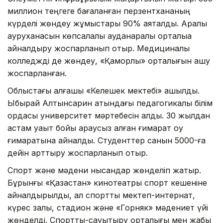
миллион теңгеге бағаланған перзентхананың
күрделі жөндеу жұмыстары 90% аяқталды. Арқалық
ауруханасын көпсалалы ауданаралық орталыққа
айналдыру жоспарланып отыр. Медициналық
колледжді де жөндеу, «Қамқорлық» орталығын ашу
жоспарланған.
Облыстағы алғашқы «Келешек мектебі» ашылды.
Ыбырай Алтынсарин атындағы педагогикалық білім
ордасы университет мәртебесін алды. 30 жылдан
астам уақыт бойы қараусыз қалған ғимарат оқу
ғимаратына айналды. Студенттер санын 5000-ға
дейін арттыру жоспарланып отыр.
Спорт және мәдени нысандар жөнделіп жатыр.
Бұрынғы «Қазақстан» кинотеатры спорт кешеніне
айналдырылды, ал спорттық мектеп-интернат,
күрес залы, стадион және «Горняк» мәдениет үйі
жөнделді. Спорттық-сауықтыру орталығы мен жабық