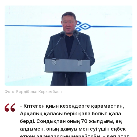
Фото: Бердіболат Көркембаев
– Көптеген қиын кезеңдерге қарамастан,
Арқалық қаласы берік қала болып қала
берді. Сондықтан оның 70 жылдығы, ең
алдымен, оның дамуы мен өсуі үшін еңбек
еткен адамдардың мерейтойы, - деп атап