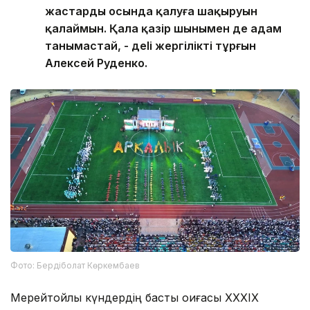
жастарды осында қалуға шақыруын
қалаймын. Қала қазір шынымен де адам
танымастай, - деlі жергілікті тұрғын
Алексей Руденко.
Фото: Бердіболат Көркембаев
Мерейтойлық күндердің басты оқиғасы XXXIX