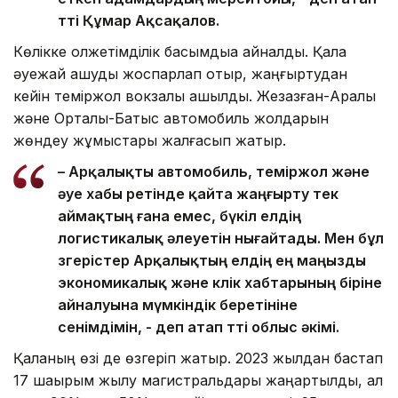
өтті Құмар Ақсақалов.
Көлікке қолжетімділік басымдыққа айналды. Қала
әуежай ашуды жоспарлап отыр, жаңғыртудан
кейін теміржол вокзалы ашылды. Жезқазған-Арқалық
және Орталық-Батыс автомобиль жолдарын
жөндеу жұмыстары жалғасып жатыр.
– Арқалықты автомобиль, теміржол және
әуе хабы ретінде қайта жаңғырту тек
аймақтың ғана емес, бүкіл елдің
логистикалық әлеуетін нығайтады. Мен бұл
өзгерістер Арқалықтың елдің ең маңызды
экономикалық және көлік хабтарының біріне
айналуына мүмкіндік беретініне
сенімдімін, - деп атап өтті облыс әкімі.
Қаланың өзі де өзгеріп жатыр. 2023 жылдан бастап
17 шақырым жылу магистральдары жаңартылды, ал