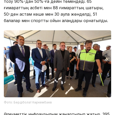
тозу 90%-дан 50%-ға дейін төмендеді. 65
ғимараттың қасбеті мен 88 ғимараттың шатыры,
50-ден астам көше мен 30 аула жөнделді, 51
балалар мен спорттық ойын алаңдары орнатылды.
Фото: Бердіболат Көркембаев
Әлеуметтік инфрақұрылым жаңартылып жатыр. 395