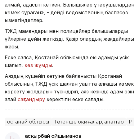
алмай, адасып кеткен. Балықшылар құтқарушылардан
көмек сұраған», - дейді ведомствоның баспасөз
қызметіндегілер.
ТЖД мамандары мен полицейлер балықшыларды
үйлеріне дейін жеткізді. Қазір олардың жағдайлары
жақсы.
Еске салсақ, Қостанай облысында екі адамды үсік
шалып,
көз жұмды
.
Аяздың күшейіп кетуіне байланысты Қостанай
облысының ТЖД үсік шалған уақытта алғашқы көмек
көрсету жолдарын түсіндіріп, аяз кезінде адам өзін
қалай
сақтандыру
керектігін еске салады.
Қостанай облысы
Төтенше оқиғалар, апаттар
ҚР 
Қасқырбай Қойшыманов