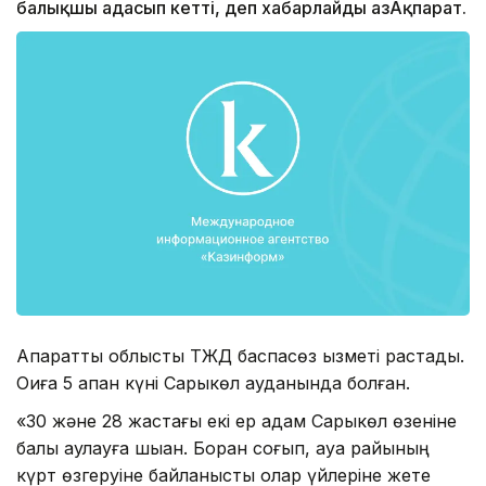
балықшы адасып кетті, деп хабарлайды ҚазАқпарат.
Ақпаратты облыстық ТЖД баспасөз қызметі растады.
Оқиға 5 ақпан күні Сарыкөл ауданында болған.
«30 және 28 жастағы екі ер адам Сарыкөл өзеніне
балық аулауға шыққан. Боран соғып, ауа райының
күрт өзгеруіне байланысты олар үйлеріне жете