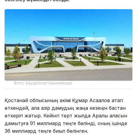
Фото: Бердіболат Көркембаев
Қостанай облысының әкімі Құмар Ақсақалов атап
өткендей, қала қазір дамудың жаңа кезеңін бастан
өткеріп жатыр. Кейінгі төрт жылда Арқалық қаласын
дамытуға 91 миллиард теңге бөлінді, оның ішінде
36 миллиард теңге биыл бөлінген.