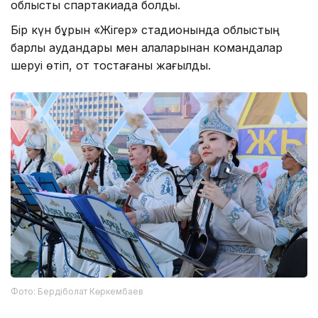
облыстық спартакиада болды.
Бір күн бұрын «Жігер» стадионында облыстың
барлық аудандары мен қалаларынан командалар
шеруі өтіп, от тостағаны жағылды.
Фото: Бердіболат Көркембаев