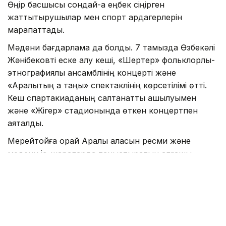
Өңір басшысы сондай-ақ еңбек сіңірген
жаттықтырушылар мен спорт ардагерлерін
марапаттады.
Мәдени бағдарлама да болды. 7 тамызда Өзбекәлі
Жәнібековті еске алу кеші, «Шертер» фольклорлық-
этнографиялық ансамблінің концерті және
«Арқалықтың ақ таңы» спектаклінің көрсетілімі өтті.
Кеш спартакиаданың салтанатты ашылуымен
және «Жігер» стадионында өткен концертпен
аяқталды.
Мерейтойға орай Арқалық қаласын ресми және
мәдени іс-шараларда таныстыратын алғашқы
ETHNOFASHION_ARKALYK имидждік тобын құрды.
– Бұл бір реттік жоба емес. Топ Арқалықты
әртүрлі іс-шараларда таныстыруды
жалғастырады, - деді ETHNO FASHION
басшысы Сәуле Қабидулова.