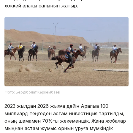
хоккей алаңы салынып жатыр.
Фото: Бердіболат Көркембаев
2023 жылдан 2026 жылға дейін Арқалыққа 100
миллиард теңгеден астам инвестиция тартылды,
оның шамамен 70%-ы жекеменшік. Жаңа жобалар
мыңнан астам жұмыс орнын құруға мүмкіндік