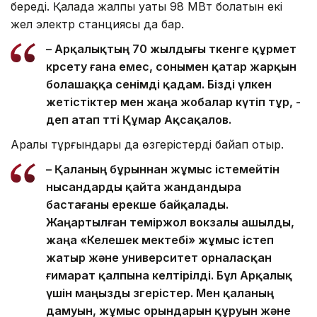
береді. Қалада жалпы қуаты 98 МВт болатын екі
жел электр станциясы да бар.
– Арқалықтың 70 жылдығы өткенге құрмет
көрсету ғана емес, сонымен қатар жарқын
болашаққа сенімді қадам. Бізді үлкен
жетістіктер мен жаңа жобалар күтіп тұр, -
деп атап өтті Құмар Ақсақалов.
Арқалық тұрғындары да өзгерістерді байқап отыр.
– Қаланың бұрыннан жұмыс істемейтін
нысандарды қайта жандандыра
бастағаны ерекше байқалады.
Жаңартылған теміржол вокзалы ашылды,
жаңа «Келешек мектебі» жұмыс істеп
жатыр және университет орналасқан
ғимарат қалпына келтірілді. Бұл Арқалық
үшін маңызды өзгерістер. Мен қаланың
дамуын, жұмыс орындарын құруын және