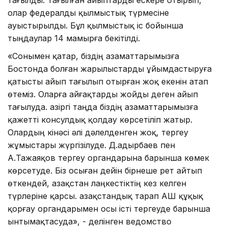
олар федералды қылмыстық түрмесіне
ауыстырылды. Бұл қылмыстық іс бойынша
тыңдаулар 14 мамырға бекітілді.
«Сонымен қатар, біздің азаматтарымызға
Бостонда болған жарылыстарды ұйымдастыруға
қатысты айып тағылып отырған жоқ екенін атап
өтеміз. Оларға айғақтарды жойды деген айып
тағылуда. Қазіргі таңда біздің азаматтарымызға
қажетті консулдық қолдау көрсетіліп жатыр.
Олардың кінәсі әлі дәлелденген жоқ, тергеу
жұмыстары жүргізілуде. Д.Қадырбаев пен
А.Тажаяқов тергеу органдарына барынша көмек
көрсетуде. Біз осыған дейін бірнеше рет айтып
өткендей, Қазақстан лаңкестіктің кез келген
түрлеріне қарсы. Қазақстандық тарап АҚШ құқық
қорғау органдарымен осы істі тергеуде барынша
ынтымақтасуда», - делінген ведомство