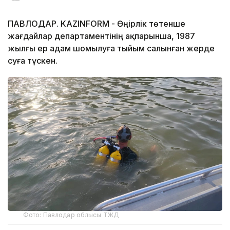
ПАВЛОДАР. KAZINFORM - Өңірлік төтенше
жағдайлар департаментінің ақпарынша, 1987
жылғы ер адам шомылуға тыйым салынған жерде
суға түскен.
Фото: Павлодар облысы ТЖД