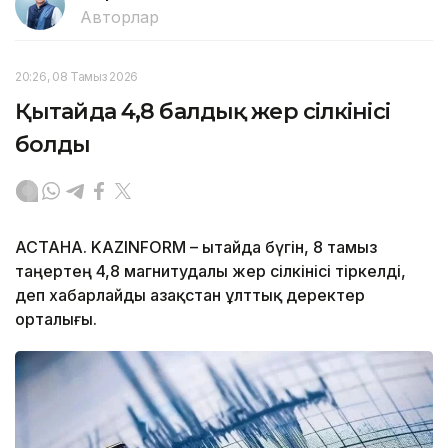
Авторлар
20:26, 08 Тамыз 2026
Қытайда 4,8 балдық жер сілкінісі
болды
АСТАНА. KAZINFORM – Қытайда бүгін, 8 тамыз
таңертең 4,8 магнитудалы жер сілкінісі тіркелді,
деп хабарлайды Қазақстан ұлттық деректер
орталығы.