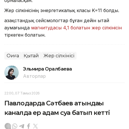
орналасқан.
Жер сілкінісінің энергетикалық класы K=11 болды.
Қазақстандық сейсмологтар бұған дейін Қытай
аумағында
магнитудасы 4,1 болатын жер сілкінісін
тіркеген болатын.
Оқиға
Қытай
Жер сілкінісі
Эльмира Оралбаева
Авторлар
22:00, 07 Тамыз 2026
Павлодарда Сәтбаев атындағы
каналда ер адам суға батып кетті