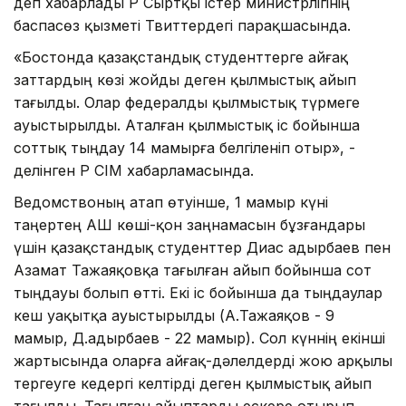
деп хабарлады ҚР Сыртқы істер министрлігінің
баспасөз қызметі Твиттердегі парақшасында.
«Бостонда қазақстандық студенттерге айғақ
заттардың көзі жойды деген қылмыстық айып
тағылды. Олар федералды қылмыстық түрмеге
ауыстырылды. Аталған қылмыстық іс бойынша
соттық тыңдау 14 мамырға белгіленіп отыр», -
делінген ҚР СІМ хабарламасында.
Ведомствоның атап өтуінше, 1 мамыр күні
таңертең АҚШ көші-қон заңнамасын бұзғандары
үшін қазақстандық студенттер Диас Қадырбаев пен
Азамат Тажаяқовқа тағылған айып бойынша сот
тыңдауы болып өтті. Екі іс бойынша да тыңдаулар
кеш уақытқа ауыстырылды (А.Тажаяқов - 9
мамыр, Д.Қадырбаев - 22 мамыр). Сол күннің екінші
жартысында оларға айғақ-дәлелдерді жою арқылы
тергеуге кедергі келтірді деген қылмыстық айып
тағылды. Тағылған айыптарды ескере отырып,