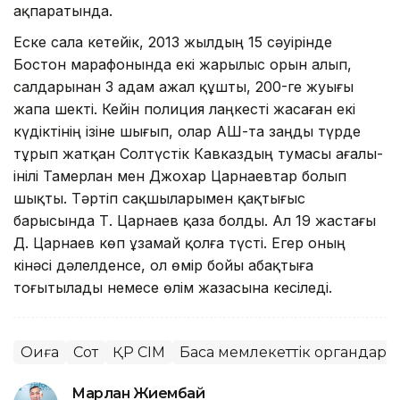
ақпаратында.
Еске сала кетейік, 2013 жылдың 15 сәуірінде
Бостон марафонында екі жарылыс орын алып,
салдарынан 3 адам ажал құшты, 200-ге жуығы
жапа шекті. Кейін полиция лаңкесті жасаған екі
күдіктінің ізіне шығып, олар АҚШ-та заңды түрде
тұрып жатқан Солтүстік Кавказдың тумасы ағалы-
інілі Тамерлан мен Джохар Царнаевтар болып
шықты. Тәртіп сақшыларымен қақтығыс
барысында Т. Царнаев қаза болды. Ал 19 жастағы
Д. Царнаев көп ұзамай қолға түсті. Егер оның
кінәсі дәлелденсе, ол өмір бойы абақтыға
тоғытылады немесе өлім жазасына кесіледі.
Оқиға
Сот
ҚР СІМ
Басқа мемлекеттік органдар
Марлан Жиембай