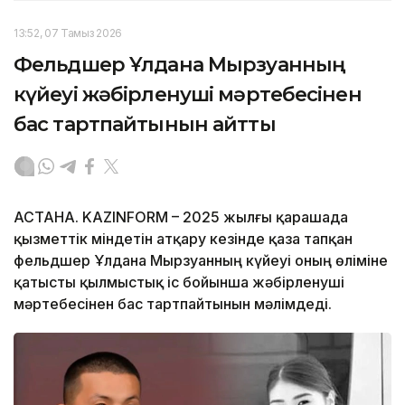
13:52, 07 Тамыз 2026
Фельдшер Ұлдана Мырзуанның
күйеуі жәбірленуші мәртебесінен
бас тартпайтынын айтты
АСТАНА. KAZINFORM – 2025 жылғы қарашада
қызметтік міндетін атқару кезінде қаза тапқан
фельдшер Ұлдана Мырзуанның күйеуі оның өліміне
қатысты қылмыстық іс бойынша жәбірленуші
мәртебесінен бас тартпайтынын мәлімдеді.