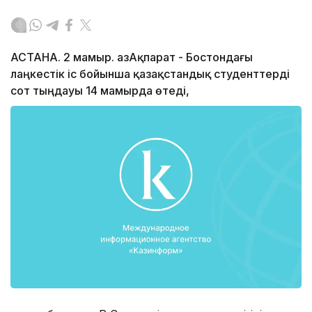
АСТАНА. 2 мамыр. ҚазАқпарат - Бостондағы
лаңкестік іс бойынша қазақстандық студенттерді
сот тыңдауы 14 мамырда өтеді,