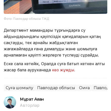
Фото: Павлодар облысы ТЖД
Департмент мамандары тұрғындарға су
айдындарындағы қауіпсіздік қағидаларын қатаң
сақтауды, тек арнайы жабдықталған
жағажайларда ғана демалуды және шомылуға
арналмаған қауіпті жерлерге түспеуді сұрайды.
Еске сала кетейік, Оралда суға батып кеткен алты
жасар бала ауруханада
көз жұмды.
Суға шомылу
Павлодар облысы
Оқиға
Павлод
Мұрат Аяған
Авторлар