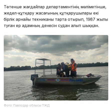
Төтенше жағдайлар департаментінің мәліметінше,
жедел-құтқару жасағының құтқарушылары екі
бірлік арнайы техниканы тарта отырып, 1987 жылы
туған ер адамның денесін судан алып шыққан.
Фото: Павлодар облысы ТЖД