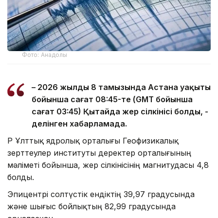
Фото: Анадолы
– 2026 жылдың 8 тамызында Астана уақыты
бойынша сағат 08:45-те (GMT бойынша
сағат 03:45) Қытайда жер сілкінісі болды, -
делінген хабарламада.
ҚР Ұлттық ядролық орталығы Геофизикалық
зерттеулер институты деректер орталығының
мәліметі бойынша, жер сілкінісінің магнитудасы 4,8
болды.
Эпицентрі солтүстік ендіктің 39,97 градусында
және шығыс бойлықтың 82,99 градусында