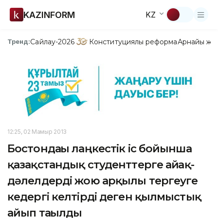
KAZINFORM
KZ
Сайлау-2026
Конституциялық реформа
Арнайы жо
Тренд:
12:25, 02 Мамыр 2013
Бостондағы лаңкестік іс бойынша
қазақстандық студенттерге айғақ-
дәлелдерді жою арқылы тергеуге
кедергі келтірді деген қылмыстық
айып тағылды