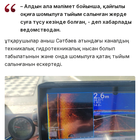
– Алдын ала мәлімет бойынша, қайғылы
оқиға шомылуға тыйым салынған жерде
суға түсу кезінде болған, - деп хабарлады
ведомстводан.
Құтқарушылар Қаныш Сәтбаев атындағы каналдың
техникалық гидротехникалық нысан болып
табылатынын және онда шомылуға қатаң тыйым
салынғанын ескертеді.