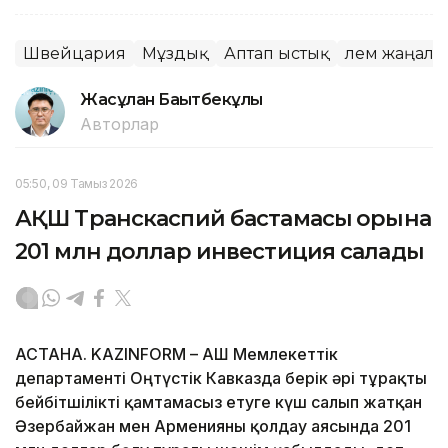
Швейцария
Мұздық
Аптап ыстық
Әлем жаңал
Жасұлан Бақытбекұлы
Авторлар
05:50, 09 Тамыз 2026
АҚШ Транскаспий бастамасы қорына
201 млн доллар инвестиция салады
АСТАНА. KAZINFORM – АҚШ Мемлекеттік
департаменті Оңтүстік Кавказда берік әрі тұрақты
бейбітшілікті қамтамасыз етуге күш салып жатқан
Әзербайжан мен Арменияны қолдау аясында 201