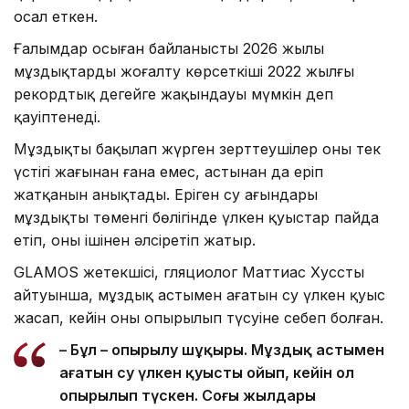
осал еткен.
Ғалымдар осыған байланысты 2026 жылы
мұздықтардың жоғалту көрсеткіші 2022 жылғы
рекордтық деңгейге жақындауы мүмкін деп
қауіптенеді.
Мұздықты бақылап жүрген зерттеушілер оның тек
үстіңгі жағынан ғана емес, астынан да еріп
жатқанын анықтады. Еріген су ағындары
мұздықтың төменгі бөлігінде үлкен қуыстар пайда
етіп, оны ішінен әлсіретіп жатыр.
GLAMOS жетекшісі, гляциолог Маттиас Хусстың
айтуынша, мұздық астымен ағатын су үлкен қуыс
жасап, кейін оның опырылып түсуіне себеп болған.
– Бұл – опырылу шұңқыры. Мұздық астымен
ағатын су үлкен қуысты ойып, кейін ол
опырылып түскен. Соңғы жылдары