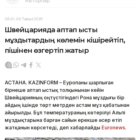
Авторлар
06:41, 09 Тамыз 2026
Швейцарияда аптап ыстық
мұздықтардың көлемін кішірейтіп,
пішінен өзгертіп жатыр
АСТАНА. KAZINFORM – Еуропаны шарпыған
бірнеше аптап ыстық толқынынан кейін
Швейцарияның оңтүстігіндегі Рона мұздығы бір
айдың ішінде төрт метрден астам мұз қабатынан
айырылды. Бұл температураның көтерілуі Альпі
мұздықтарына барған сайын ерекше әсер етіп
жатқанын көрсетеді, деп хабарлайды
Еuronews
.