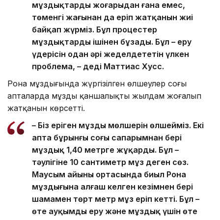
мұздықтардың жоғарыдан ғана емес,
төменгі жағынан да еріп жатқанын жиі
байқап жүрміз. Бұл процестер
мұздықтарды ішінен бұзады. Бұл – еру
үдерісін одан әрі жеделдететін үлкен
проблема, – деді Маттиас Хусс.
Рона мұздығында жүргізілген өлшеулер соңғы
апталарда мұздың қаншалықты жылдам жоғалып
жатқанын көрсетті.
– Біз еріген мұздың мөлшерін өлшейміз. Екі
апта бұрынғы соңғы сапарымнан бері
мұздық 1,40 метрге жұқарды. Бұл –
тәулігіне 10 сантиметр мұз деген сөз.
Маусым айының ортасында биыл Рона
мұздығына алғаш келген кезімнен бері
шамамен төрт метр мұз еріп кетті. Бұл –
өте ауқымды еру және мұздық үшін өте