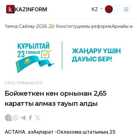
KAZINFORM
KZ
Сайлау-2026
Конституциялық реформа
Арнайы жо
Тренд:
04:53, 14 Мамыр 2017
Бойжеткен кен орнынан 2,65
караттық алмаз тауып алды
АСТАНА. ҚазАқпарат -Оклахома штатының 25