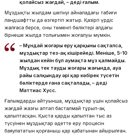
қолайсыз жағдай, – деді ғалым.
Мұздықтың жылдам шегінуі айналадағы табиғи
ландшафтты да өзгертіп жатыр. Қазіргі үрдіс
жалғаса берсе, оның төменгі бөліктері алдағы
бірнеше жылда толығымен жоғалуы мүмкін.
– Мұндай жоғары еру қарқыны сақталса,
мұздықтар тез-ақ кішірейеді. Меніңше, 5-10
жылдан кейін бұл аумақта мұз қалмайды.
Мұздық тек таудың жоғары жағында, ауа
райы салқындау әрі қар көбірек түсетін
бөліктерде ғана сақталады, – деді
Маттиас Хусс.
Ғалымдардың айтуынша, мұздықтар үшін қолайсыз
жағдай жазғы аптап басталмай тұрып-ақ
қалыптасқан. Қыста қардың қалыптан тыс аз
түсуінен мұздықтар әдетте еру процесін
баяулататын қорғаныш қар қабатынан айырылған.