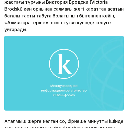
жастағы тұрғыны Виктория Бродски (Victoria
Brodski) кен орнынан салмағы жеті караттан асатын
бағалы тасты табуға болатынын білгеннен кейін,
«Алмаз кратеріне» өзінің туған күнінде келуге
ұйғарады.
Аталмыш жерге келген соң, бірнеше минуттың ішінде