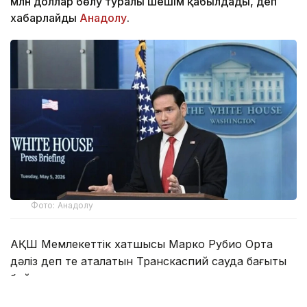
млн доллар бөлу туралы шешім қабылдады, деп
хабарлайды
Анадолу
.
Фото: Анадолу
АҚШ Мемлекеттік хатшысы Марко Рубио Орта
дәліз деп те аталатын Транскаспий сауда бағыты
бойындағы жеке сектор инвестицияларына қолдау
көрсететін Транскаспий бастамасы қорының