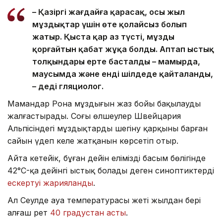
– Қазіргі жағдайға қарасақ, осы жыл
мұздықтар үшін өте қолайсыз болып
жатыр. Қыста қар аз түсті, мұзды
қорғайтын қабат жұқа болды. Аптап ыстық
толқындары ерте басталды – мамырда,
маусымда және енді шілдеде қайталанды,
– деді гляциолог.
Мамандар Рона мұздығын жаз бойы бақылауды
жалғастырады. Соңғы өлшеулер Швейцария
Альпісіндегі мұздықтардың шегіну қарқыны барған
сайын үдеп келе жатқанын көрсетіп отыр.
Айта кетейік, бұған дейін еліміздің басым бөлігінде
42°C-қа дейінгі ыстық болады деген синоптиктердің
ескертуі жарияланды
.
Ал Сеулде ауа температурасы жеті жылдан бері
алғаш рет
40 градустан асты
.