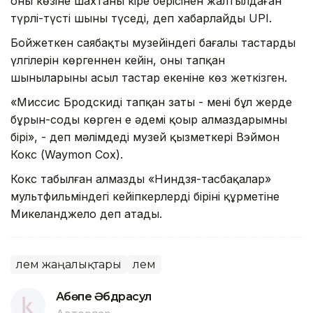
оның көзіне шахтаның кіре берісінен жалтылдаған
түрлі-түсті шыны түседі, деп хабарлайды UPI.
Бойжеткен саябақтың музейіндегі бағалы тастардың
үлгілерін көргеннен кейін, оның тапқан
шыныларының асыл тастар екеніне көз жеткізген.
«Миссис Бродскидің тапқан заты - менің бұл жерде
бұрын-соңды көрген ең әдемі қоңыр алмаздарымның
бірі», - деп мәлімдеді музей қызметкері Вэймон
Кокс (Waymon Cox).
Кокс табылған алмазды «Ниндзя-тасбақалар»
мультфильміндегі кейіпкерлердің бірінің құрметіне
Микеланджело деп атады.
Әлем жаңалықтары
Әлем
Ақбөпе Әбдрасул