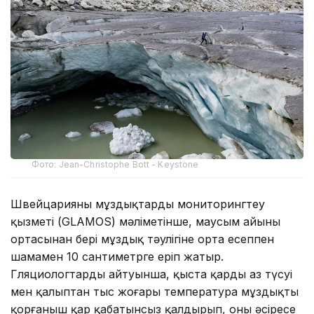
Фото: Jean-Christophe Bott - Keystone
Швейцарияның мұздықтарды мониторингтеу
қызметі (GLAMOS) мәліметінше, маусым айының
ортасынан бері мұздық тәулігіне орта есеппен
шамамен 10 сантиметрге еріп жатыр.
Гляциологтардың айтуынша, қыста қардың аз түсуі
мен қалыптан тыс жоғары температура мұздықты
қорғаныш қар қабатынсыз қалдырып, оны әсіресе