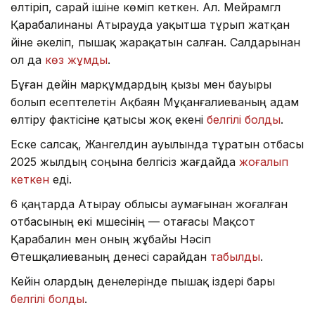
өлтіріп, сарай ішіне көміп кеткен. Ал. Мейрамгүл
Қарабалинаны Атырауда уақытша тұрып жатқан
үйіне әкеліп, пышақ жарақатын салған. Салдарынан
ол да
көз жұмды
.
Бұған дейін марқұмдардың қызы мен бауыры
болып есептелетін Ақбаян Мұқанғалиеваның адам
өлтіру фактісіне қатысы жоқ екені
белгілі болды
.
Еске салсақ, Жангелдин ауылында тұратын отбасы
2025 жылдың соңына белгісіз жағдайда
жоғалып
кеткен
еді.
6 қаңтарда Атырау облысы аумағынан жоғалған
отбасының екі мүшесінің — отағасы Мақсот
Қарабалин мен оның жұбайы Нәсіп
Өтешқалиеваның денесі сарайдан
табылды
.
Кейін олардың денелерінде пышақ іздері бары
белгілі болды
.