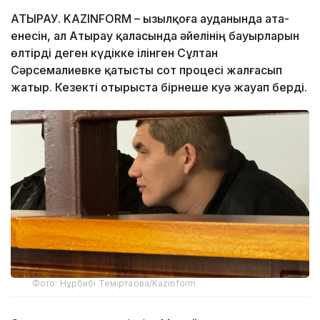
АТЫРАУ. KAZINFORM – Қызылқоға ауданында ата-
енесін, ал Атырау қаласында әйелінің бауырларын
өлтірді деген күдікке ілінген Сұлтан
Сәрсемалиевке қатысты сот процесі жалғасып
жатыр. Кезекті отырыста бірнеше куә жауап берді.
Фото: Нұрбибі Теміртаова/Kazinform