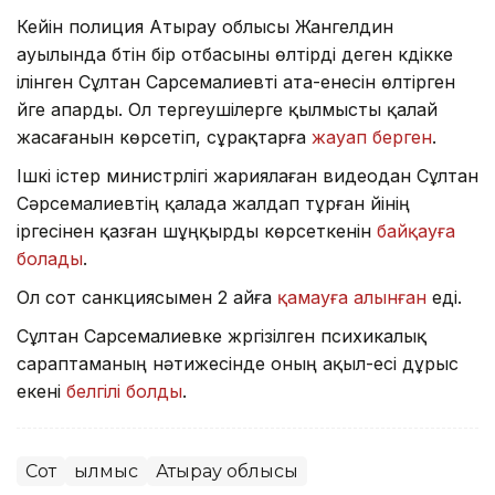
Кейін полиция Атырау облысы Жангелдин
ауылында бүтін бір отбасыны өлтірді деген күдікке
ілінген Сұлтан Сарсемалиевті ата-енесін өлтірген
үйге апарды. Ол тергеушілерге қылмысты қалай
жасағанын көрсетіп, сұрақтарға
жауап берген
.
Ішкі істер министрлігі жариялаған видеодан Сұлтан
Сәрсемалиевтің қалада жалдап тұрған үйінің
іргесінен қазған шұңқырды көрсеткенін
байқауға
болады
.
Ол сот санкциясымен 2 айға
қамауға алынған
еді.
Сұлтан Сарсемалиевке жүргізілген психикалық
сараптаманың нәтижесінде оның ақыл-есі дұрыс
екені
белгілі болды
.
Сот
Қылмыс
Атырау облысы