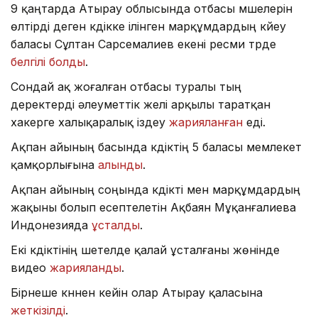
9 қаңтарда Атырау облысында отбасы мүшелерін
өлтірді деген күдікке ілінген марқұмдардың күйеу
баласы Сұлтан Сарсемалиев екені ресми түрде
белгілі болды
.
Сондай ақ жоғалған отбасы туралы тың
деректерді әлеуметтік желі арқылы таратқан
хакерге халықаралық іздеу
жарияланған
еді.
Ақпан айының басында күдіктің 5 баласы мемлекет
қамқорлығына
алынды
.
Ақпан айының соңында күдікті мен марқұмдардың
жақыны болып есептелетін Ақбаян Мұқанғалиева
Индонезияда
ұсталды
.
Екі күдіктінің шетелде қалай ұсталғаны жөнінде
видео
жарияланды
.
Бірнеше күннен кейін олар Атырау қаласына
жеткізілді
.