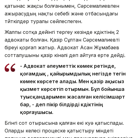
қатынас жақсы болғанымен, Сәрсемалиевпен
ажырасудың нақты себебі және отбасындағы
түйткілдер туралы сөйлеспеген.
Жалпы сотқа дейінгі тергеу кезінде күдіктінің 2
адвокаты болған. Қазір Сұлтан Сәрсемалиевті
біреуі қорғап жатыр. Адвокат Асан Жұмабаев
сотталушыны қазір кінәлі деп айтуға ерте дейді.
- Адвокат әлеуметтік көмек ретінде,
қоғамдық , қайырымдылық негізде тегін
көмек көрсете алады. Мен қазір ақысыз
қызмет көрсетіп отырмын. Бұл бойынша
туысқандарымен жасалған келісімшарт
бар, - деп пікір білдірді күдіктінің
қорғаушысы.
Бүгінгі сот отырысына қалған екі куә қатыспады.
Оларды келесі процеске қатыстыру міндеті