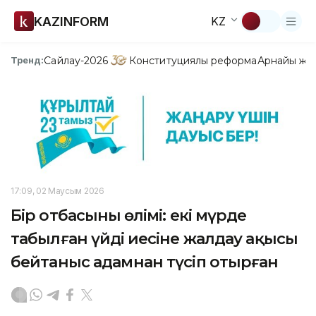
KAZINFORM
KZ
Сайлау-2026
Конституциялық реформа
Арнайы жо
Тренд:
17:09, 02 Маусым 2026
Бір отбасының өлімі: екі мүрде
табылған үйдің иесіне жалдау ақысы
бейтаныс адамнан түсіп отырған