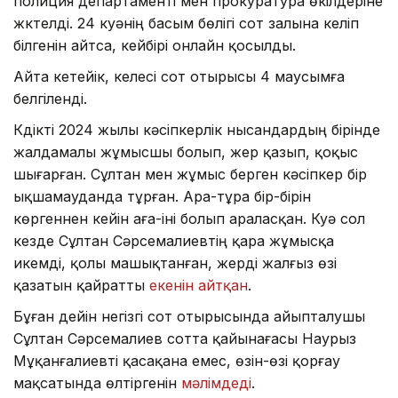
полиция департаменті мен прокуратура өкілдеріне
жүктелді. 24 куәнің басым бөлігі сот залына келіп
білгенін айтса, кейбірі онлайн қосылды.
Айта кетейік, келесі сот отырысы 4 маусымға
белгіленді.
Күдікті 2024 жылы кәсіпкерлік нысандардың бірінде
жалдамалы жұмысшы болып, жер қазып, қоқыс
шығарған. Сұлтан мен жұмыс берген кәсіпкер бір
ықшамауданда тұрған. Ара-тұра бір-бірін
көргеннен кейін аға-іні болып араласқан. Куә сол
кезде Сұлтан Сәрсемалиевтің қара жұмысқа
икемді, қолы машықтанған, жерді жалғыз өзі
қазатын қайратты
екенін айтқан
.
Бұған дейін негізгі сот отырысында айыпталушы
Сұлтан Сәрсемалиев сотта қайынағасы Наурыз
Мұқанғалиевті қасақана емес, өзін-өзі қорғау
мақсатында өлтіргенін
мәлімдеді
.