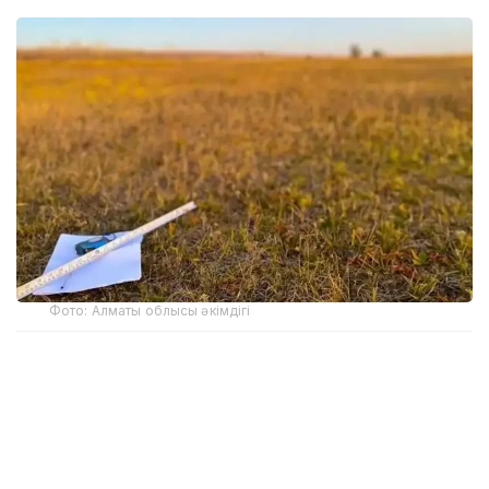
Фото: Алматы облысы әкімдігі
Облыстық ауыл шаруашылығы және жер
қатынастары басқармасының мәліметінше, бұл
жұмыс Ауыл шаруашылығы министрлігі жыл сайын
бекітетін жоспарға сәйкес жүргізілуде. 2026 жылдың
басынан бері жалпы аумағы 21,3 мың гектарды