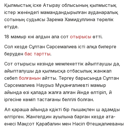
Қылмыстық іске Атырау облысының қылмыстық
істер жөніндегі мамандандырылған ауданаралық
сотының судьясы Зарема Хамидуллина төрелік
етуде.
18 мамыр күні алдын ала сот
отырысы
өтті.
Сол кезде Сұлтан Сәрсемалиев істі алқа билерге
беруден
бас тартты
.
Сот отырысы кезінде мемлекеттік айыптаушы да,
айыпталушы да қылмысқа отбасылық жанжал
себеп
болғанын
айтты. Тергеу барысында Сұлтан
Сәрсемалиев Наурыз Мұқанғалиевті мамыр
айында өзі қалада жалға алған үйінде өлтіріп, үй
іргесіне көміп тастағаны белгілі болған.
Ал қараша айында күдікті бір пышақпен үш адамды
өлтірген. Жангелдин ауылына барған кезде ата-
енесі Мақсот Қарабалин мен Нәсіп Өтешқалиеваны