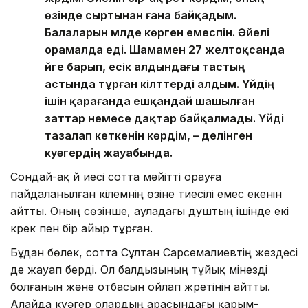
өзінде сыртынан ғана байқадым.
Балаларын мүлде көрген емеспін. Әйелі
орамалда еді. Шамамен 27 желтоқсанда
үйге барып, есік алдындағы тастың
астында тұрған кілттерді алдым. Үйдің
ішін қарағанда ешқандай шашылған
заттар немесе дақтар байқалмады. Үйді
тазалап кеткенін көрдім, – делінген
куәгердің жауабында.
Сондай-ақ үй иесі сотта мәйітті орауға
пайдаланылған кілемнің өзіне тиесілі емес екенін
айтты. Оның сөзінше, ауладағы душтың ішінде екі
күрек пен бір айыр тұрған.
Бұдан бөлек, сотта Сұлтан Сарсемалиевтің жездесі
де жауап берді. Ол балдызының тұйық мінезді
болғанын және отбасын ойлап жүретінін айтты.
Алайда куәгер олардың арасындағы қарым-