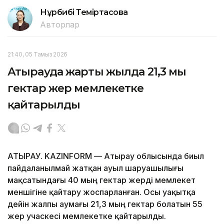
Нұрбибі Теміртасова
Авторлар
21:40, 05 Тамыз 2026
Атырауда жарты жылда 21,3 мың
гектар жер мемлекетке
қайтарылды
АТЫРАУ. KAZINFORM — Атырау облысында биыл
пайдаланылмай жатқан ауыл шаруашылығы
мақсатындағы 40 мың гектар жерді мемлекет
меншігіне қайтару жоспарланған. Осы уақытқа
дейін жалпы аумағы 21,3 мың гектар болатын 55
жер учаскесі мемлекетке қайтарылды.