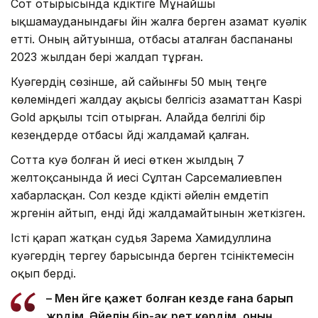
Сот отырысында күдіктіге Мұнайшы
ықшамауданындағы үйін жалға берген азамат куәлік
етті. Оның айтуынша, отбасы аталған баспананы
2023 жылдан бері жалдап тұрған.
Куәгердің сөзінше, ай сайынғы 50 мың теңге
көлеміндегі жалдау ақысы белгісіз азаматтан Kaspi
Gold арқылы түсіп отырған. Алайда белгілі бір
кезеңдерде отбасы үйді жалдамай қалған.
Сотта куә болған үй иесі өткен жылдың 7
желтоқсанында үй иесі Сұлтан Сарсемалиевпен
хабарласқан. Сол кезде күдікті әйелін емдетіп
жүргенін айтып, енді үйді жалдамайтынын жеткізген.
Істі қарап жатқан судья Зарема Хамидуллина
куәгердің тергеу барысында берген түсініктемесін
оқып берді.
– Мен үйге қажет болған кезде ғана барып
жүрдім. Әйелін бір-ақ рет көрдім, оның