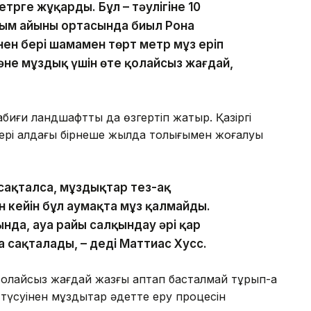
трге жұқарды. Бұл – тәулігіне 10
сым айының ортасында биыл Рона
ен бері шамамен төрт метр мұз еріп
және мұздық үшін өте қолайсыз жағдай,
биғи ландшафтты да өзгертіп жатыр. Қазіргі
ктері алдағы бірнеше жылда толығымен жоғалуы
сақталса, мұздықтар тез-ақ
ан кейін бұл аумақта мұз қалмайды.
нда, ауа райы салқындау әрі қар
а сақталады, – деді Маттиас Хусс.
қолайсыз жағдай жазғы аптап басталмай тұрып-ақ
з түсуінен мұздықтар әдетте еру процесін