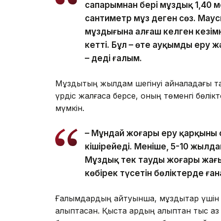
сапарымнан бері мұздық 1,40 ме
сантиметр мұз деген сөз. Мау
мұздығына алғаш келген кезімн
кетті. Бұл – өте ауқымды еру 
– деді ғалым.
Мұздықтың жылдам шегінуі айналадағы та
үрдіс жалғаса берсе, оның төменгі бөлі
мүмкін.
– Мұндай жоғары еру қарқыны 
кішірейеді. Меніңше, 5-10 жылд
Мұздық тек таудың жоғары жағы
көбірек түсетін бөліктерде ған
Ғалымдардың айтуынша, мұздықтар үшін 
қалыптасқан. Қыста қардың қалыптан тыс а