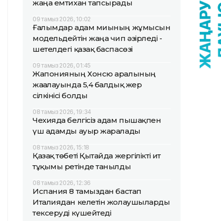
жаңа емтихан тапсырады
09 тамыз 2026, 10:02
Ғалымдар адам миының жұмысын
модельдейтін жаңа чип әзірледі -
шетелдегі қазақ баспасөзі
09 тамыз 2026, 01:45
Жапонияның Хонсю аралының
жағалауында 5,4 балдық жер
сілкінісі болды
08 тамыз 2026, 19:34
Чехияда белгісіз адам пышақпен
үш адамды ауыр жаралады
08 тамыз 2026, 15:18
Қазақ төбеті Қытайда жергілікті ит
тұқымы ретінде танылды
08 тамыз 2026, 12:36
Испания 8 тамыздан бастап
Италиядан келетін жолаушыларды
тексеруді күшейтеді