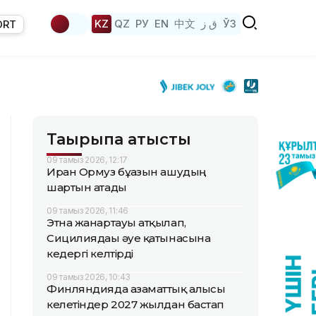
KZ
QZ
РУ
EN
中文
ق ز
ЎЗ
ORT
Тақырыпқа қатысты
09 тамыз 2026, 12:17
Иран Ормуз бұғазын ашудың
шартын атады
09 тамыз 2026, 11:46
Этна жанартауы атқылап,
Сицилиядағы әуе қатынасына
кедергі келтірді
09 тамыз 2026, 10:43
Финляндияда азаматтық алғысы
келетіндер 2027 жылдан бастап