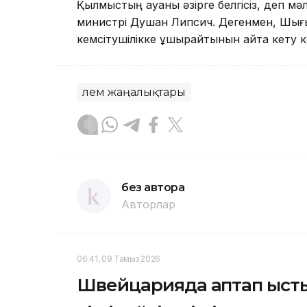
Қылмыстың ауаны әзірге белгісіз, деп мәл
министрі Душан Липсич. Дегенмен, Шығ
кемсітушілікке ұшырайтынын айта кету к
Әлем жаңалықтары
без автора
Авторлар
06:41, 09 Тамыз 2026
Швейцарияда аптап ыст