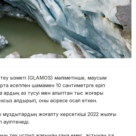
еу қызметі (GLAMOS) мәліметінше, маусым
 орта есеппен шамамен 10 сантиметрге еріп
 қардың аз түсуі мен қалыптан тыс жоғары
ынсыз қалдырып, оны әсіресе осал еткен.
 мұздықтардың жоғалту көрсеткіші 2022 жылғы
қауіптенеді.
ың тек үстіңгі жағынан ғана емес, астынан да