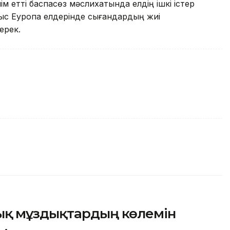
ім етті баспасөз мәслихатында елдің ішкі істер
ыс Еуропа елдерінде сығандардың жиі
ерек.
ық мұздықтардың көлемін