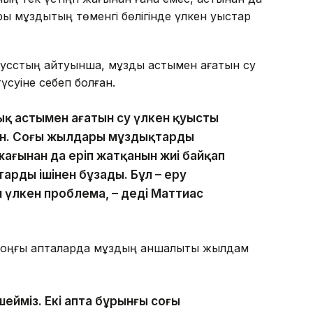
ры мұздықтың төменгі бөлігінде үлкен қуыстар
усстың айтуынша, мұздық астымен ағатын су
үсуіне себеп болған.
ық астымен ағатын су үлкен қуысты
ен. Соңғы жылдары мұздықтардың
жағынан да еріп жатқанын жиі байқап
арды ішінен бұзады. Бұл – еру
н үлкен проблема, – деді Маттиас
соңғы апталарда мұздың қаншалықты жылдам
шейміз. Екі апта бұрынғы соңғы