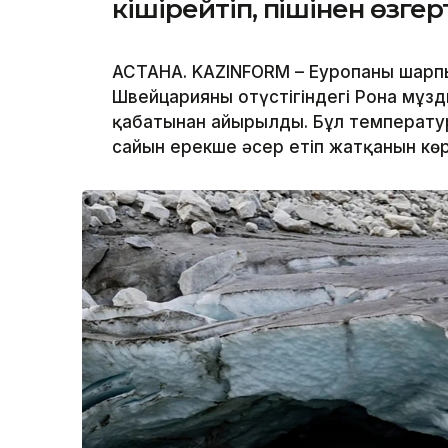
кішірейтіп, пішінен өзге
АСТАНА. KAZINFORM – Еуропаны шарпы
Швейцарияның оңтүстігіндегі Рона мұз
қабатынан айырылды. Бұл температур
сайын ерекше әсер етіп жатқанын кө