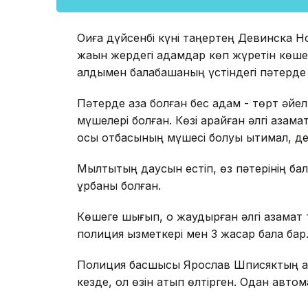
Оқиға дүйсенбі күні таңертең Девинска 
жақын жердегі адамдар көп жүретін көше
алдымен балабақшаның үстіндегі пәтерде
Пәтерде қаза болған бес адам - төрт әйел
мүшелері болған. Көзі қарайған әлгі азам
осы отбасының мүшесі болуы ықтимал, 
Мылтықтың даусын естіп, өз пәтерінің бал
құрбаны болған.
Көшеге шығып, оқ жаудырған әлгі азамат
полиция қызметкері мен 3 жасар бала бар
Полиция басшысы Ярослав Шписяктың айт
кезде, ол өзін атып өлтірген. Одан авто