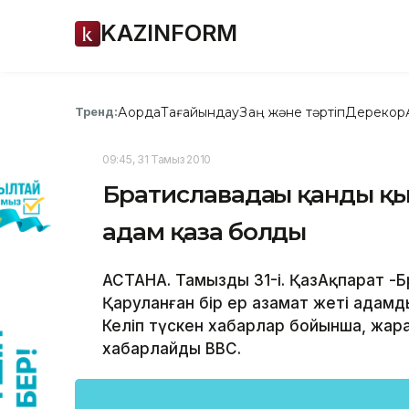
KAZINFORM
Ақорда
Тағайындау
Заң және тәртіп
Дерекқор
Тренд:
09:45, 31 Тамыз 2010
Братиславадағы қанды қ
адам қаза болды
АСТАНА. Тамыздың 31-і. ҚазАқпарат -
Қаруланған бір ер азамат жеті адам
Келіп түскен хабарлар бойынша, жарал
хабарлайды ВВС.