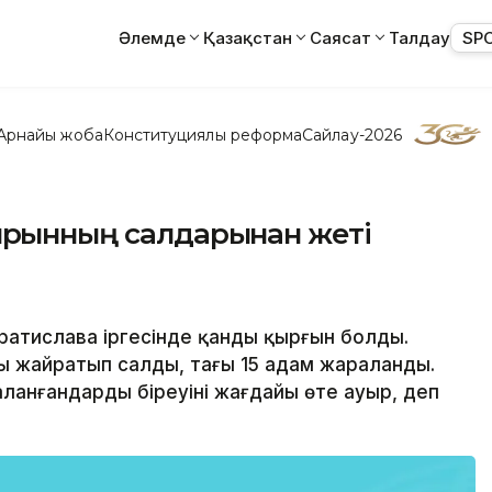
Әлемде
Қазақстан
Саясат
Талдау
SP
Арнайы жоба
Конституциялық реформа
Сайлау-2026
ырғынның салдарынан жеті
Братислава іргесінде қанды қырғын болды.
ды жайратып салды, тағы 15 адам жараланды.
анғандардың біреуінің жағдайы өте ауыр, деп