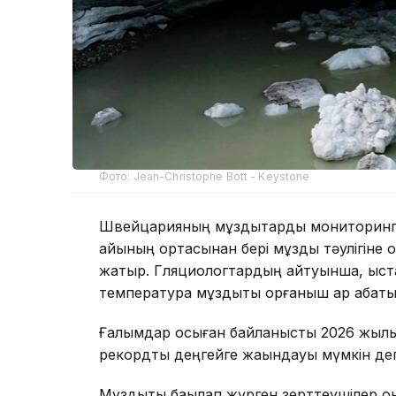
Фото: Jean-Christophe Bott - Keystone
Швейцарияның мұздықтарды мониторингт
айының ортасынан бері мұздық тәулігіне
жатыр. Гляциологтардың айтуынша, қыста
температура мұздықты қорғаныш қар қабат
Ғалымдар осыған байланысты 2026 жылы
рекордтық деңгейге жақындауы мүмкін деп 
Мұздықты бақылап жүрген зерттеушілер он