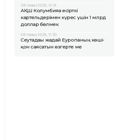
08 тамыз 2026, 12:14
АҚШ Колумбияға есірткі
картельдерімен күрес үшін 1 млрд
доллар бөлмек
08 тамыз 2026, 11:30
Сеутадағы жағдай Еуропаның көші-
қон саясатын өзгерте ме