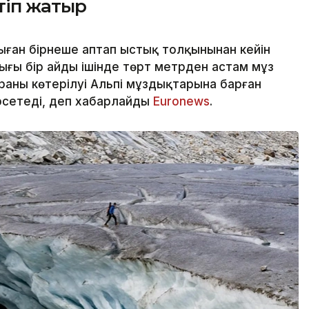
ртіп жатыр
ған бірнеше аптап ыстық толқынынан кейін
дығы бір айдың ішінде төрт метрден астам мұз
аның көтерілуі Альпі мұздықтарына барған
рсетеді, деп хабарлайды
Еuronews
.