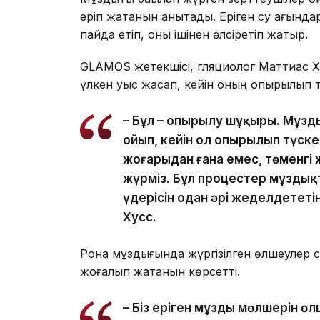
еріп жатқанын анықтады. Еріген су ағында
пайда етіп, оны ішінен әлсіретіп жатыр.
GLAMOS жетекшісі, гляциолог Маттиас Х
үлкен қуыс жасап, кейін оның опырылып т
– Бұл – опырылу шұңқыры. Мұзд
ойып, кейін ол опырылып түск
жоғарыдан ғана емес, төменгі 
жүрміз. Бұл процестер мұздықт
үдерісін одан әрі жеделдететі
Хусс.
Рона мұздығында жүргізілген өлшеулер 
жоғалып жатқанын көрсетті.
– Біз еріген мұздың мөлшерін өл