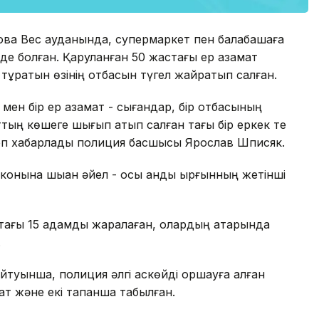
Нова Вес ауданында, супермаркет пен балабақшаға
де болған. Қаруланған 50 жастағы ер азамат
 тұратын өзінің отбасын түгел жайратып салған.
 мен бір ер азамат - сығандар, бір отбасының
аттың көшеге шығып атып салған тағы бір еркек те
деп хабарлады полиция басшысы Ярослав Шписяк.
конына шыққан әйел - осы қанды қырғынның жетінші
 тағы 15 адамды жаралаған, олардың қатарында
.
уынша, полиция әлгі қаскөйді қоршауға алған
мат және екі тапанша табылған.