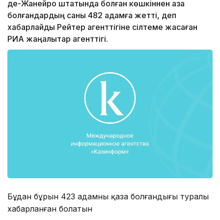
де-Жанейро штатында болған көшкіннен қаза
болғандардың саны 482 адамға жетті, деп
хабарлайды Рейтер агенттігіне сілтеме жасаған
РИА жаңалықтар агенттігі.
Бұдан бұрын 423 адамның қаза болғандығы туралы
хабарланған болатын