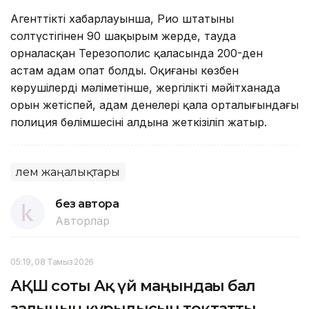
Агенттіктің хабарлауынша, Рио штатының
солтүстігінен 90 шақырым жерде, тауда
орналасқан Терезополис қаласында 200-ден
астам адам опат болды. Оқиғаны көзбен
көрушілердің мәліметінше, жергілікті мәйітханада
орын жетіспей, адам денелері қала орталығындағы
полиция бөлімшесінің алдына жеткізіліп жатыр.
Әлем жаңалықтары
без автора
Авторлар
05:19, 08 Тамыз 2026
АҚШ соты Ақ үй маңындағы бал
залының құрылысын тоқтатты