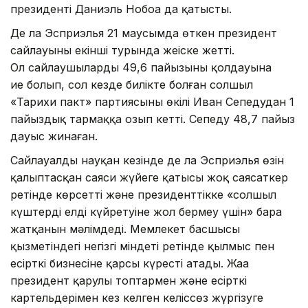
президенті Даниэль Нобоа да қатысты.
Де ла Эсприэлья 21 маусымда өткен президент
сайлауының екінші турында жеңіске жетті.
Ол сайлаушылардың 49,6 пайызының қолдауына
ие болып, сол кезде билікте болған солшыл
«Тарихи пакт» партиясының өкілі Иван Сепедудан 1
пайыздық тармаққа озып кетті. Сепеду 48,7 пайыз
дауыс жинаған.
Сайлауалды науқан кезінде де ла Эсприэлья өзін
қалыптасқан саяси жүйеге қатысы жоқ саясаткер
ретінде көрсетті және президенттікке «солшыл
күштердің елді күйретуіне жол бермеу үшін» бара
жатқанын мәлімдеді. Мемлекет басшысы
қызметіндегі негізгі міндеті ретінде қылмыс пен
есірткі бизнесіне қарсы күресті атады. Жаңа
президент қарулы топтармен және есірткі
картельдерімен кез келген келіссөз жүргізуге