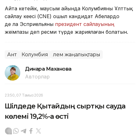
Айта кетейік, маусым айында Колумбияның Ұлттық
сайлау кеңесі (CNE) оңшыл кандидат Абелардо
де ла Эсприельяны
президент сайлауының
жеңімпазы деп ресми түрде жариялаған болатын.
Ант
Колумбия
Әлем жаңалықтары
Динара Маханова
Авторлар
23:50, 07 Тамыз 2026
Шілдеде Қытайдың сыртқы сауда
көлемі 19,2%-ға өсті