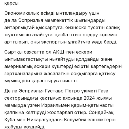
қарсы.
Экономикалық өсімді ынталандыру үшін
де ла Эсприэлья мемлекеттік шығындарды
айтарлықтай қысқартуға, бизнеске түсетін салық
жүктемесін азайтуға, қазба отын өндіру көлемін
арттырып, оның экспортын ұлғайтуға уәде берді.
Сыртқы саясатта ол АҚШ-пен әскери
ынтымақтастықты нығайтуды қолдайды және
америкалық әскери күштердің есірткі картельдерінің
зертханаларына жасалатын соққыларға қатысу
мүмкіндігін қарастыруға ниетті.
Де ла Эсприэлья Густаво Петро үкіметі Газа
секторындағы қақтығыс аясында 2024 жылғы
мамырда үзген Израильмен қарым-қатынасты
қалпына келтіруді жоспарлап отыр. Сондай-ақ
Куба мен Никарагуадағы Колумбия елшіліктерін
жабуды көздейді.