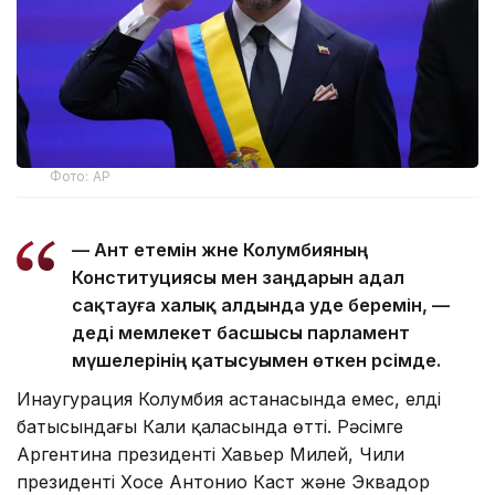
Фото: AP
— Ант етемін және Колумбияның
Конституциясы мен заңдарын адал
сақтауға халық алдында уәде беремін, —
деді мемлекет басшысы парламент
мүшелерінің қатысуымен өткен рәсімде.
Инаугурация Колумбия астанасында емес, елдің
батысындағы Кали қаласында өтті. Рәсімге
Аргентина президенті Хавьер Милей, Чили
президенті Хосе Антонио Каст және Эквадор