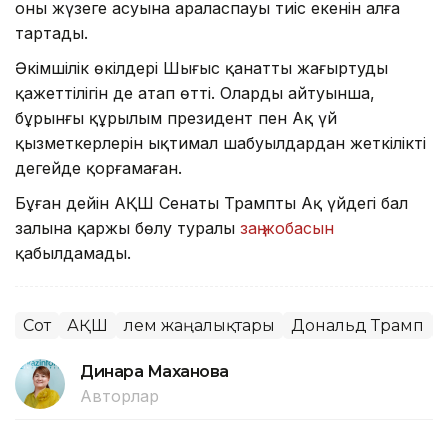
оның жүзеге асуына араласпауы тиіс екенін алға
тартады.
Әкімшілік өкілдері Шығыс қанатты жаңғыртудың
қажеттілігін де атап өтті. Олардың айтуынша,
бұрынғы құрылым президент пен Ақ үй
қызметкерлерін ықтимал шабуылдардан жеткілікті
деңгейде қорғамаған.
Бұған дейін АҚШ Сенаты Трамптың Ақ үйдегі бал
залына қаржы бөлу туралы
заң жобасын
қабылдамады.
Сот
АҚШ
Әлем жаңалықтары
Дональд Трамп
Динара Маханова
Авторлар