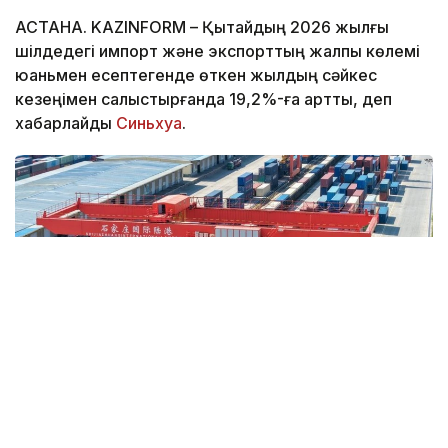
АСТАНА. KAZINFORM – Қытайдың 2026 жылғы
шілдедегі импорт және экспорттың жалпы көлемі
юаньмен есептегенде өткен жылдың сәйкес
кезеңімен салыстырғанда 19,2%-ға артты, деп
хабарлайды
Синьхуа
.
Фото: Синьхуа