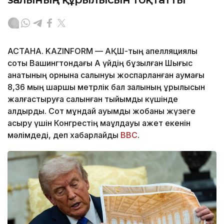
АСТАНА. KAZINFORM — АҚШ-тың апелляциялық
соты Вашингтондағы Ақ үйдің бұзылған Шығыс
қанатының орнына салынуы жоспарланған аумағы
8,36 мың шаршы метрлік бал залының құрылысын
жалғастыруға салынған тыйымды күшінде
қалдырды. Сот мұндай ауқымды жобаны жүзеге
асыру үшін Конгрестің мақұлдауы қажет екенін
мәлімдеді, деп хабарлайды
BBC
.