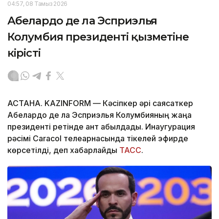
04:57, 08 Тамыз 2026
Абелардо де ла Эсприэлья
Колумбия президенті қызметіне
кірісті
АСТАНА. KAZINFORM —
Кәсіпкер әрі саясаткер
Абелардо де ла Эсприэлья Колумбияның жаңа
президенті ретінде ант қабылдады. Инаугурация
рәсімі Caracol телеарнасында тікелей эфирде
көрсетілді, деп хабарлайды
ТАСС
.