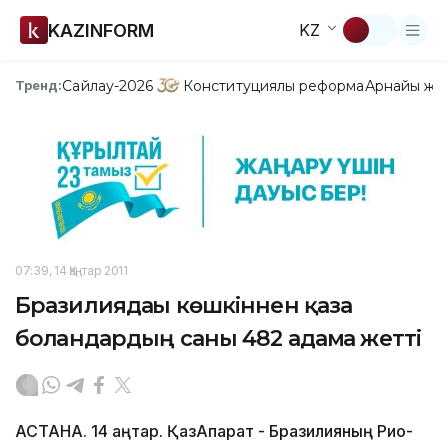
KAZINFORM
KZ
Сайлау-2026
Конституциялық реформа
Арнайы жо
Тренд:
07:39, 14 Қаңтар 2011
Бразилиядағы көшкіннен қаза
болғандардың саны 482 адамға жетті
АСТАНА. 14 қаңтар. ҚазАқпарат - Бразилияның Рио-