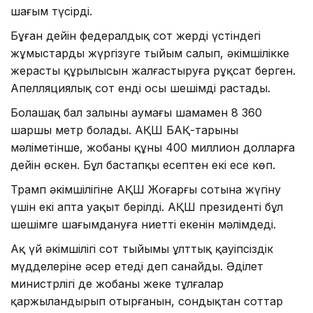
шағым түсірді.
Бұған дейін федералдық сот жердің үстіндегі
жұмыстарды жүргізуге тыйым салып, әкімшілікке
жерасты құрылысын жалғастыруға рұқсат берген.
Апелляциялық сот енді осы шешімді растады.
Болашақ бал залының аумағы шамамен 8 360
шаршы метр болады. АҚШ БАҚ-тарының
мәліметінше, жобаның құны 400 миллион долларға
дейін өскен. Бұл бастапқы есептен екі есе көп.
Трамп әкімшілігіне АҚШ Жоғарғы сотына жүгіну
үшін екі апта уақыт берілді. АҚШ президенті бұл
шешімге шағымдануға ниетті екенін мәлімдеді.
Ақ үй әкімшілігі сот тыйымы ұлттық қауіпсіздік
мүдделеріне әсер етеді деп санайды. Әділет
министрлігі де жобаны жеке тұлғалар
қаржыландырып отырғанын, сондықтан соттар