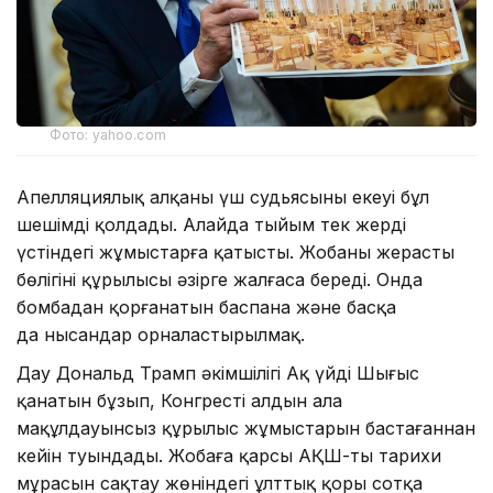
Фото: yahoo.com
Апелляциялық алқаның үш судьясының екеуі бұл
шешімді қолдады. Алайда тыйым тек жердің
үстіндегі жұмыстарға қатысты. Жобаның жерасты
бөлігінің құрылысы әзірге жалғаса береді. Онда
бомбадан қорғанатын баспана және басқа
да нысандар орналастырылмақ.
Дау Дональд Трамп әкімшілігі Ақ үйдің Шығыс
қанатын бұзып, Конгрестің алдын ала
мақұлдауынсыз құрылыс жұмыстарын бастағаннан
кейін туындады. Жобаға қарсы АҚШ-тың тарихи
мұрасын сақтау жөніндегі ұлттық қоры сотқа