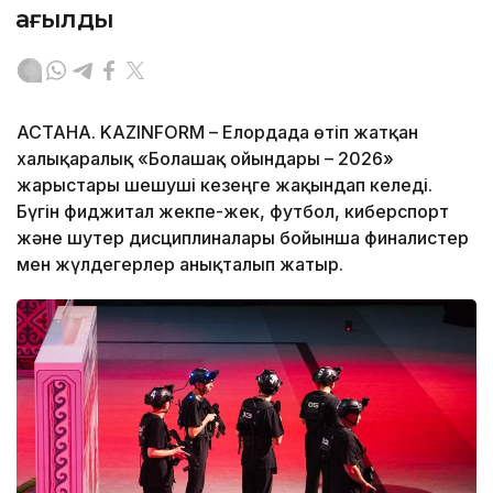
қағылды
АСТАНА. KAZINFORM – Елордада өтіп жатқан
халықаралық «Болашақ ойындары – 2026»
жарыстары шешуші кезеңге жақындап келеді.
Бүгін фиджитал жекпе-жек, футбол, киберспорт
және шутер дисциплиналары бойынша финалистер
мен жүлдегерлер анықталып жатыр.