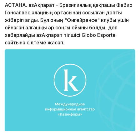
АСТАНА. ҚазАқпарат - Бразилиялық қақпашы Фабио
Гонсалвес алаңның ортасынан соғылған допты
жіберіп алды. Бұл оның "Фигейренсе" клубы үшін
ойнаған алғашқы әр соңғы ойыны болды, деп
хабарлайды ҚазАқпарат тілшісі Globo Esporte
сайтына сілтеме жасап.