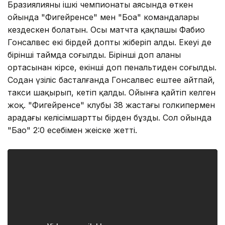
Бразиялияның ішкі чемпионаты аясында өткен
ойында "Фигейренсе" мен "Боа" командалары
кездескен болатын. Осы матчта қақпашы Фабио
Гонсалвес екі бірдей допты жіберіп алды. Екеуі де
бірінші таймда соғылды. Бірінші доп алаңның
ортасынан кірсе, екінші доп пенальтиден соғылды.
Содан үзіліс басталғанда Гонсалвес ештеңе айтпай,
такси шақырып, кетіп қалды. Ойынға қайтіп келген
жоқ. "Фигейренсе" клубы 38 жастағы голкипермен
арадағы келісімшартты бірден бұзды. Сол ойында
"Бао" 2:0 есебімен жеңіске жетті.