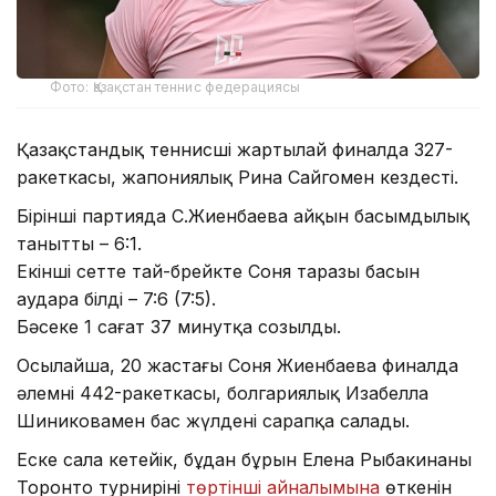
Фото: Қазақстан теннис федерациясы
Қазақстандық теннисші жартылай финалда 327-
ракеткасы, жапониялық Рина Сайгомен кездесті.
Бірінші партияда С.Жиенбаева айқын басымдылық
танытты – 6:1.
Екінші сетте тай-брейкте Соня таразы басын
аудара білді – 7:6 (7:5).
Бәсеке 1 сағат 37 минутқа созылды.
Осылайша, 20 жастағы Соня Жиенбаева финалда
әлемнің 442-ракеткасы, болгариялық Изабелла
Шиниковамен бас жүлдені сарапқа салады.
Еске сала кетейік, бұдан бұрын Елена Рыбакинаның
Торонто турнирінің
төртінші айналымына
өткенін