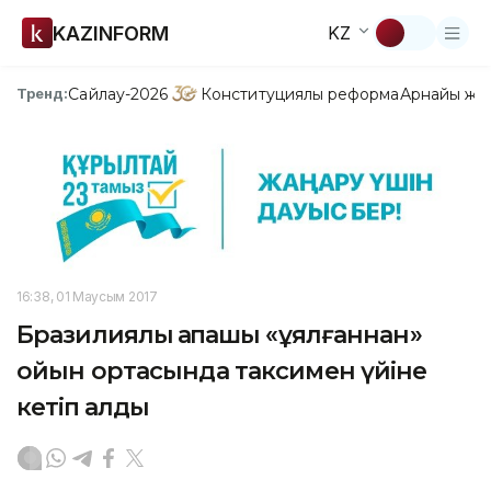
KAZINFORM
KZ
Сайлау-2026
Конституциялық реформа
Арнайы жо
Тренд:
16:38, 01 Маусым 2017
Бразилиялық қақпашы «ұялғаннан»
ойын ортасында таксимен үйіне
кетіп қалды