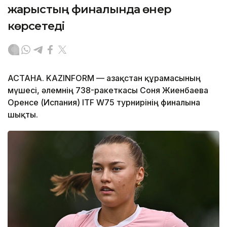
жарыстың финалында өнер
көрсетеді
АСТАНА. KAZINFORM — Қазақстан құрамасының
мүшесі, әлемнің 738-ракеткасы Соня Жиенбаева
Оренсе (Испания) ITF W75 турнирінің финалына
шықты.