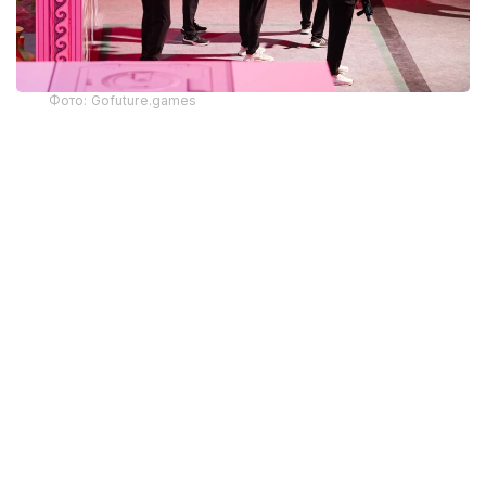
Фото: Gofuture.games
Бүгін Phygital Fighting дисциплинасы бойынша
жарыстар жалғасып жатыр. Спортшылар алдымен
консольдік ойында күш сынасып, кейін аралас
жекпе-жек алаңында кездеседі. Виртуалды кезеңдегі
нәтиже олардың негізгі жекпе-жек алдындағы
бастапқы артықшылығын айқындайды.
Алғашқы жекпе-жекте Ресейдің Екатеринбург
қаласынан келген «Архангел Михаил» клубының
өкілі Максим Фукс айқын басымдықпен жеңіске
жетті. Жарыстың виртуалды кезеңінде 3:0 есебімен
озып, шынайы айқаста мерзімінен бұрын жеңіске
жетті.