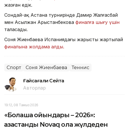
жазған едік.
Сондай-ақ Астана турнирінде Дамир Жалғасбай
мен Асылжан Арыстанбекова
финалға шығу үшін
таласады.
Соня Жиенбаева Испаниядағы жарыстың жартылай
финалына жолдама алды.
Спорт
Соня Жиенбаева
Теннис
Ғайсағали Сейтақ
Авторлар
19:12, 08 Тамыз 2026
«Болашақ ойындары – 2026»:
қазақстандық Novaq қола жүлдеден