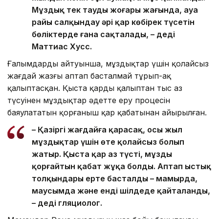
Мұздық тек таудың жоғары жағында, ауа
райы салқындау әрі қар көбірек түсетін
бөліктерде ғана сақталады, – деді
Маттиас Хусс.
Ғалымдардың айтуынша, мұздықтар үшін қолайсыз
жағдай жазғы аптап басталмай тұрып-ақ
қалыптасқан. Қыста қардың қалыптан тыс аз
түсуінен мұздықтар әдетте еру процесін
баяулататын қорғаныш қар қабатынан айырылған.
– Қазіргі жағдайға қарасақ, осы жыл
мұздықтар үшін өте қолайсыз болып
жатыр. Қыста қар аз түсті, мұзды
қорғайтын қабат жұқа болды. Аптап ыстық
толқындары ерте басталды – мамырда,
маусымда және енді шілдеде қайталанды,
– деді гляциолог.