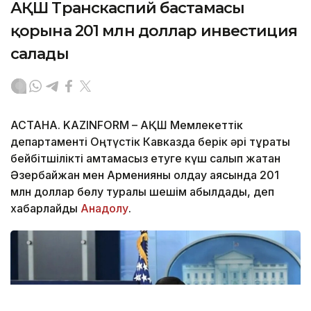
АҚШ Транскаспий бастамасы
қорына 201 млн доллар инвестиция
салады
АСТАНА. KAZINFORM – АҚШ Мемлекеттік
департаменті Оңтүстік Кавказда берік әрі тұрақты
бейбітшілікті қамтамасыз етуге күш салып жатқан
Әзербайжан мен Арменияны қолдау аясында 201
млн доллар бөлу туралы шешім қабылдады, деп
хабарлайды
Анадолу
.