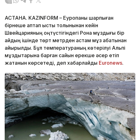
АСТАНА. KAZINFORM – Еуропаны шарпыған
бірнеше аптап ыстық толқынынан кейін
Швейцарияның оңтүстігіндегі Рона мұздығы бір
айдың ішінде төрт метрден астам мұз қабатынан
айырылды. Бұл температураның көтерілуі Альпі
мұздықтарына барған сайын ерекше әсер етіп
жатқанын көрсетеді, деп хабарлайды
Еuronews
.