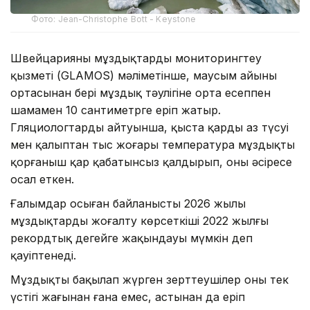
Фото: Jean-Christophe Bott - Keystone
Швейцарияның мұздықтарды мониторингтеу
қызметі (GLAMOS) мәліметінше, маусым айының
ортасынан бері мұздық тәулігіне орта есеппен
шамамен 10 сантиметрге еріп жатыр.
Гляциологтардың айтуынша, қыста қардың аз түсуі
мен қалыптан тыс жоғары температура мұздықты
қорғаныш қар қабатынсыз қалдырып, оны әсіресе
осал еткен.
Ғалымдар осыған байланысты 2026 жылы
мұздықтардың жоғалту көрсеткіші 2022 жылғы
рекордтық деңгейге жақындауы мүмкін деп
қауіптенеді.
Мұздықты бақылап жүрген зерттеушілер оның тек
үстіңгі жағынан ғана емес, астынан да еріп