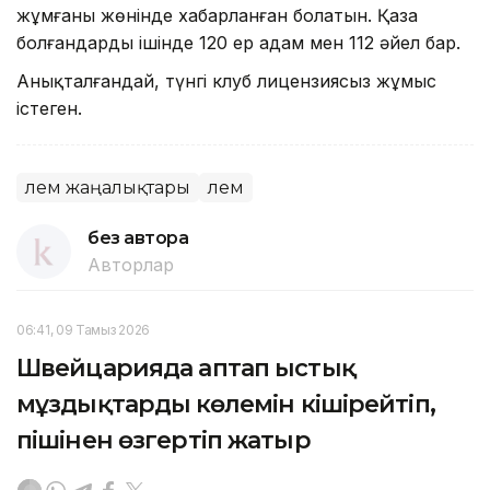
жұмғаны жөнінде хабарланған болатын. Қаза
болғандардың ішінде 120 ер адам мен 112 әйел бар.
Анықталғандай, түнгі клуб лицензиясыз жұмыс
істеген.
Әлем жаңалықтары
Әлем
без автора
Авторлар
06:41, 09 Тамыз 2026
Швейцарияда аптап ыстық
мұздықтардың көлемін кішірейтіп,
пішінен өзгертіп жатыр