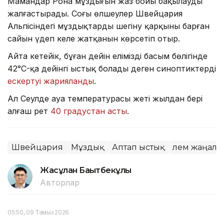
Мамандар Рона мұздығын жаз бойы бақылауды
жалғастырады. Соңғы өлшеулер Швейцария
Альпісіндегі мұздықтардың шегіну қарқыны барған
сайын үдеп келе жатқанын көрсетіп отыр.
Айта кетейік, бұған дейін еліміздің басым бөлігінде
42°C-қа дейінгі ыстық болады деген синоптиктердің
ескертуі жарияланды
.
Ал Сеулде ауа температурасы жеті жылдан бері
алғаш рет
40 градустан асты
.
Швейцария
Мұздық
Аптап ыстық
Әлем жаңал
Жасұлан Бақытбекұлы
Авторлар
05:50, 09 Тамыз 2026