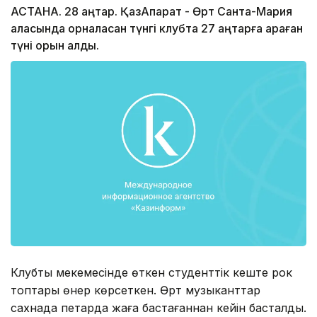
АСТАНА. 28 қаңтар. ҚазАқпарат - Өрт Санта-Мария
қаласында орналасқан түнгі клубта 27 қаңтарға қараған
түні орын алды.
Клубтың мекемесінде өткен студенттік кеште рок
топтары өнер көрсеткен. Өрт музыканттар
сахнада петарда жаға бастағаннан кейін басталды.