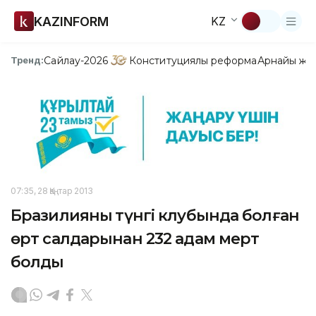
KAZINFORM
KZ
Сайлау-2026
Конституциялық реформа
Арнайы жо
Тренд:
07:35, 28 Қаңтар 2013
Бразилияның түнгі клубында болған
өрт салдарынан 232 адам мерт
болды