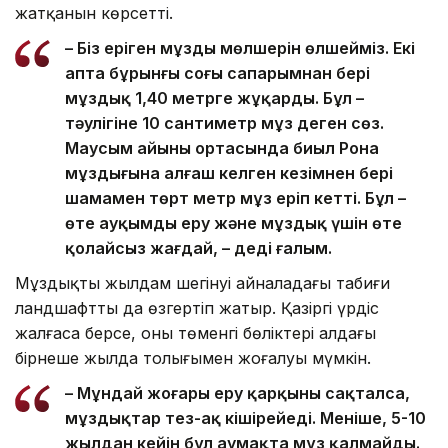
жатқанын көрсетті.
– Біз еріген мұздың мөлшерін өлшейміз. Екі
апта бұрынғы соңғы сапарымнан бері
мұздық 1,40 метрге жұқарды. Бұл –
тәулігіне 10 сантиметр мұз деген сөз.
Маусым айының ортасында биыл Рона
мұздығына алғаш келген кезімнен бері
шамамен төрт метр мұз еріп кетті. Бұл –
өте ауқымды еру және мұздық үшін өте
қолайсыз жағдай, – деді ғалым.
Мұздықтың жылдам шегінуі айналадағы табиғи
ландшафтты да өзгертіп жатыр. Қазіргі үрдіс
жалғаса берсе, оның төменгі бөліктері алдағы
бірнеше жылда толығымен жоғалуы мүмкін.
– Мұндай жоғары еру қарқыны сақталса,
мұздықтар тез-ақ кішірейеді. Меніңше, 5-10
жылдан кейін бұл аумақта мұз қалмайды.