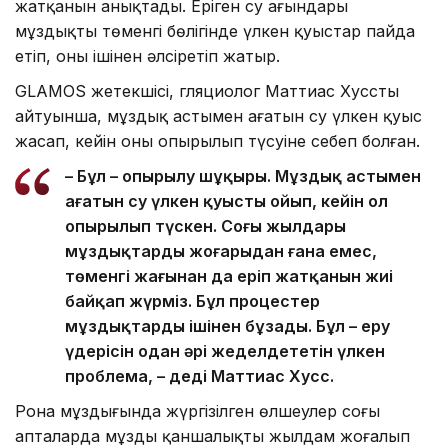
жатқанын анықтады. Еріген су ағындары
мұздықтың төменгі бөлігінде үлкен қуыстар пайда
етіп, оны ішінен әлсіретіп жатыр.
GLAMOS жетекшісі, гляциолог Маттиас Хусстың
айтуынша, мұздық астымен ағатын су үлкен қуыс
жасап, кейін оның опырылып түсуіне себеп болған.
– Бұл – опырылу шұңқыры. Мұздық астымен
ағатын су үлкен қуысты ойып, кейін ол
опырылып түскен. Соңғы жылдары
мұздықтардың жоғарыдан ғана емес,
төменгі жағынан да еріп жатқанын жиі
байқап жүрміз. Бұл процестер
мұздықтарды ішінен бұзады. Бұл – еру
үдерісін одан әрі жеделдететін үлкен
проблема, – деді Маттиас Хусс.
Рона мұздығында жүргізілген өлшеулер соңғы
апталарда мұздың қаншалықты жылдам жоғалып