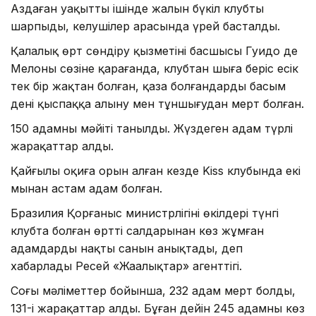
Аздаған уақыттың ішінде жалын бүкіл клубты
шарпыды, келушілер арасында үрей басталды.
Қалалық өрт сөндіру қызметінің басшысы Гуидо де
Мелоның сөзіне қарағанда, клубтан шыға беріс есік
тек бір жақтан болған, қаза болғандардың басым
дені қыспаққа алыну мен тұншығудан мерт болған.
150 адамның мәйіті танылды. Жүздеген адам түрлі
жарақаттар алды.
Қайғылы оқиға орын алған кезде Kiss клубында екі
мыңнан астам адам болған.
Бразилия Қорғаныс министрлігінің өкілдері түнгі
клубта болған өрттің салдарынан көз жұмған
адамдардың нақты санын анықтады, деп
хабарлады Ресей «Жаңалықтар» агенттігі.
Соңғы мәліметтер бойынша, 232 адам мерт болды,
131-і жарақаттар алды. Бұған дейін 245 адамның көз