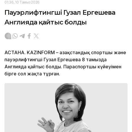
01:36, 10 Тамыз 2026
Пауэрлифтингші Гузал Ергешева
Англияда қайтыс болды
АСТАНА. KAZINFORM – Қазақстандық спортшы және
пауэрлифтингші Гузал Ергешева 8 тамызда
Англияда қайтыс болды. Параспортшы күйеуімен
бірге сол жақта тұрған.