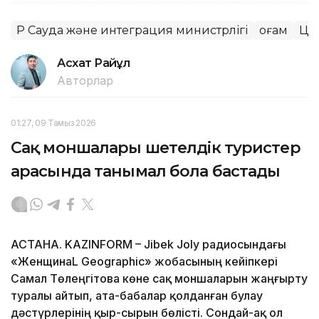
ҚР Сауда және интеграция министрлігі
Қоғам
Ци
Асхат Райқұл
Авторлар
01:27, 09 Тамыз 2026
Сақ моншалары шетелдік туристер
арасында танымал бола бастады
АСТАНА. KAZINFORM – Jibek Joly радиосындағы
«ЖенщинаL Geographic» жобасының кейіпкері
Самал Төлеңгітова көне сақ моншаларын жаңғырту
туралы айтып, ата-бабалар қолданған булау
дәстүрлерінің қыр-сырын бөлісті. Сондай-ақ ол