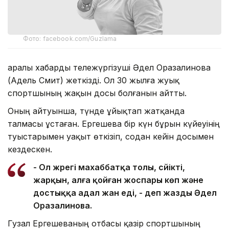
Фото: facebook.com/Guzlama
Қаралы хабарды тележүргізуші Әдел Оразалинова
(Адель Смит) жеткізді. Ол 30 жылға жуық
спортшының жақын досы болғанын айтты.
Оның айтуынша, түнде ұйықтап жатқанда
талмасы ұстаған. Ергешева бір күн бұрын күйеуінің
туыстарымен уақыт өткізіп, содан кейін досымен
кездескен.
- Ол жүрегі махаббатқа толы, сүйікті,
жарқын, алға қойған жоспары көп және
достыққа адал жан еді, - деп жазды Әдел
Оразалинова.
Гузал Ергешеваның отбасы қазір спортшының