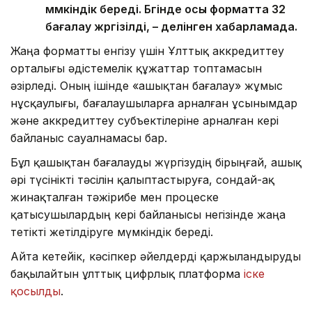
мүмкіндік береді. Бүгінде осы форматта 32
бағалау жүргізілді, – делінген хабарламада.
Жаңа форматты енгізу үшін Ұлттық аккредиттеу
орталығы әдістемелік құжаттар топтамасын
әзірледі. Оның ішінде «Қашықтан бағалау» жұмыс
нұсқаулығы, бағалаушыларға арналған ұсынымдар
және аккредиттеу субъектілеріне арналған кері
байланыс сауалнамасы бар.
Бұл қашықтан бағалауды жүргізудің бірыңғай, ашық
әрі түсінікті тәсілін қалыптастыруға, сондай-ақ
жинақталған тәжірибе мен процеске
қатысушылардың кері байланысы негізінде жаңа
тетікті жетілдіруге мүмкіндік береді.
Айта кетейік, кәсіпкер әйелдерді қаржыландыруды
бақылайтын ұлттық цифрлық платформа
іске
қосылды
.