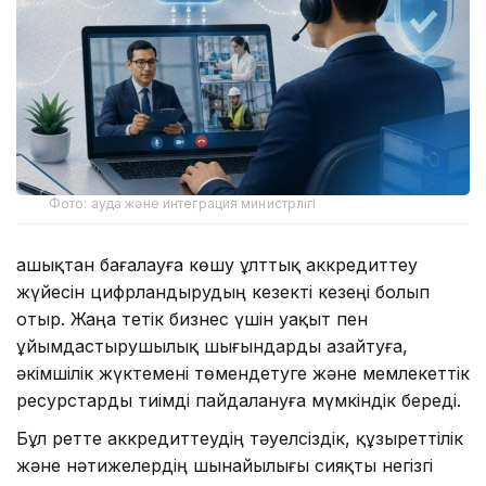
Фото: ауда және интеграция министрлігі
Қашықтан бағалауға көшу ұлттық аккредиттеу
жүйесін цифрландырудың кезекті кезеңі болып
отыр. Жаңа тетік бизнес үшін уақыт пен
ұйымдастырушылық шығындарды азайтуға,
әкімшілік жүктемені төмендетуге және мемлекеттік
ресурстарды тиімді пайдалануға мүмкіндік береді.
Бұл ретте аккредиттеудің тәуелсіздік, құзыреттілік
және нәтижелердің шынайылығы сияқты негізгі