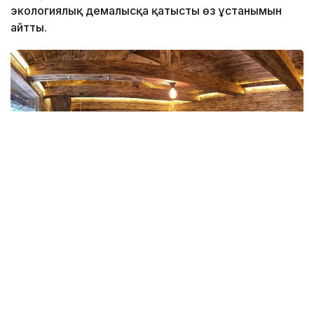
экологиялық демалысқа қатысты өз ұстанымын
айтты.
Фото: explorekazakhstan.net
Ата-баба мұрасының жаңғыруы
Самал Төлеңгітованың айтуынша, қазақ