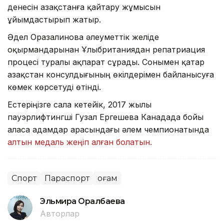
денесін Қазақстанға қайтару жұмысын
ұйымдастырып жатыр.
Әдел Оразалинова әлеуметтік желіде
оқырмандарынан Ұлыбританиядан репатриация
процесі туралы ақпарат сұрады. Сонымен қатар
Қазақстан консулдығының өкілдерімен байланысуға
көмек көрсетуді өтінді.
Естеріңізге сала кетейік, 2017 жылы
пауэрлифтингші Гузал Ергешева Канадада бойы
аласа адамдар арасындағы әлем чемпионатында
алтын медаль жеңіп алған болатын.
Спорт
Параспорт
Қоғам
Эльмира Оралбаева
Авторлар