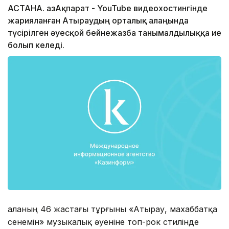
АСТАНА. ҚазАқпарат - YouTube видеохостингінде
жарияланған Атыраудың орталық алаңында
түсірілген әуесқой бейнежазба танымалдылыққа ие
болып келеді.
Қаланың 46 жастағы тұрғыны «Атырау, махаббатқа
сенемін» музыкалық әуеніне топ-рок стилінде