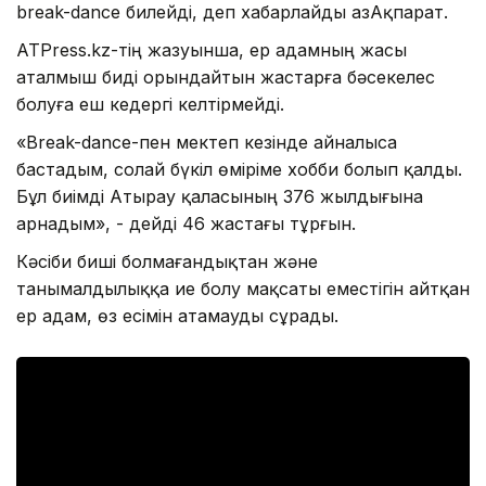
break-dance билейді, деп хабарлайды ҚазАқпарат.
ATPress.kz-тің жазуынша, ер адамның жасы
аталмыш биді орындайтын жастарға бәсекелес
болуға еш кедергі келтірмейді.
«Вreak-dance-пен мектеп кезінде айналыса
бастадым, солай бүкіл өміріме хобби болып қалды.
Бұл биімді Атырау қаласының 376 жылдығына
арнадым», - дейді 46 жастағы тұрғын.
Кәсіби биші болмағандықтан және
танымалдылыққа ие болу мақсаты еместігін айтқан
ер адам, өз есімін атамауды сұрады.