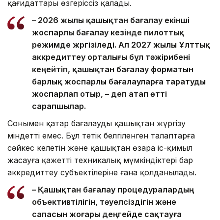
қағидаттары өзгеріссіз қалады.
– 2026 жылы қашықтан бағалау екінші
жоспарлы бағалау кезінде пилоттық
режимде жүргізіледі. Ал 2027 жылы Ұлттық
аккредиттеу орталығы бұл тәжірибені
кеңейтіп, қашықтан бағалау форматын
барлық жоспарлы бағалауларға таратуды
жоспарлап отыр, – деп атап өтті
сарапшылар.
Сонымен қатар бағалауды қашықтан жүргізу
міндетті емес. Бұл тетік белгіленген талаптарға
сәйкес келетін және қашықтан өзара іс-қимыл
жасауға қажетті техникалық мүмкіндіктері бар
аккредиттеу субъектілеріне ғана қолданылады.
– Қашықтан бағалау процедуралардың
объективтілігін, тәуелсіздігін және
сапасын жоғары деңгейде сақтауға