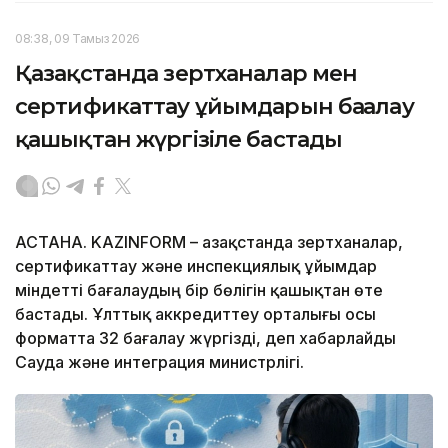
08:38, 09 Тамыз 2026
Қазақстанда зертханалар мен
сертификаттау ұйымдарын бағалау
қашықтан жүргізіле бастады
АСТАНА. KAZINFORM – Қазақстанда зертханалар,
сертификаттау және инспекциялық ұйымдар
міндетті бағалаудың бір бөлігін қашықтан өте
бастады. Ұлттық аккредиттеу орталығы осы
форматта 32 бағалау жүргізді, деп хабарлайды
Сауда және интеграция министрлігі.