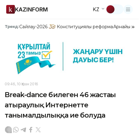
KAZINFORM
KZ
Сайлау-2026
Конституциялық реформа
Арнайы жо
Тренд:
09:46, 10 Қазан 2016
Break-dance билеген 46 жастағы
атыраулық Интернетте
танымалдылыққа ие болуда