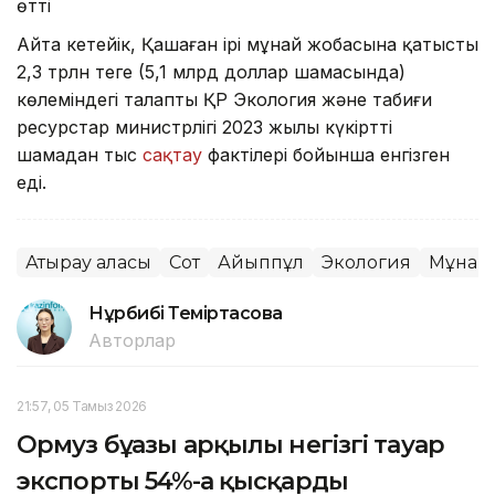
өтті
Айта кетейік, Қашаған ірі мұнай жобасына қатысты
2,3 трлн теңге (5,1 млрд доллар шамасында)
көлеміндегі талапты ҚР Экология және табиғи
ресурстар министрлігі 2023 жылы күкіртті
шамадан тыс
сақтау
фактілері бойынша енгізген
еді.
Атырау қаласы
Сот
Айыппұл
Экология
Мұнай
Нұрбибі Теміртасова
Авторлар
21:57, 05 Тамыз 2026
Ормуз бұғазы арқылы негізгі тауар
экспорты 54%-ға қысқарды