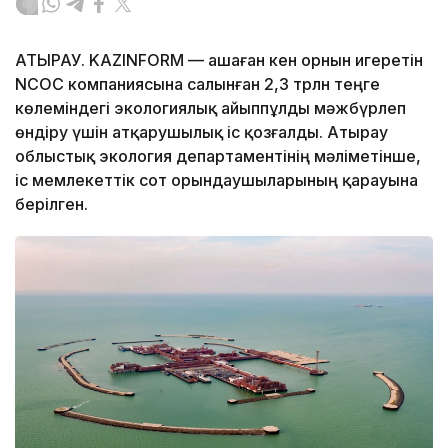
АТЫРАУ. KAZINFORM — Қашаған кен орнын игеретін
NCOC компаниясына салынған 2,3 трлн теңге
көлеміндегі экологиялық айыппұлды мәжбүрлеп
өндіру үшін атқарушылық іс қозғалды. Атырау
облыстық экология департаментінің мәліметінше,
іс мемлекеттік сот орындаушыларының қарауына
берілген.