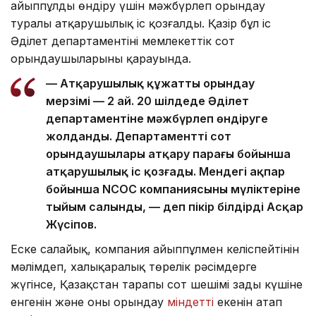
айыппұлды өндіру үшін мәжбүрлеп орындау
туралы атқарушылық іс қозғалды. Қазір бұл іс
Әділет департаментінің мемлекеттік сот
орындаушыларының қарауында.
— Атқарушылық құжатты орындау
мерзімі — 2 ай. 20 шілдеде Әділет
департаментіне мәжбүрлеп өндіруге
жолданды. Департаменттің сот
орындаушылары атқару парағы бойынша
атқарушылық іс қозғады. Мендегі ақпар
бойынша NCOC компаниясының мүліктеріне
тыйым салынды, — деп пікір білдірді Асқар
Жүсіпов.
Еске салайық, компания айыппұлмен келіспейтінін
мәлімдеп, халықаралық төрелік рәсімдерге
жүгінсе, Қазақстан тарапы сот шешімі заңды күшіне
енгенін және оны орындау
міндетті
екенін атап