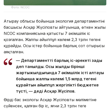
Фото: NCOC
Атырау облысы бойынша экология департаментінің
басшысы Асқар Жүсіповтың айтуынша, өткен жылы
NCOC компаниясына қатысты 7 әкімшілік іс
қозғалған. Жалпы айыппұл көлемі 2,3 трлн теңгені
құрайды. Осы істер бойынша барлық сот отырысы
аяқталған.
— Департаменттің барлық іс-әрекеті заңды
деп танылды. Осы жылдың бірінші
жартыжылдығында 7 әкімшілік істің алтауы
бойынша жалпы көлемі 1,5 млрд теңгені
құрайтын айыппұл жергілікті бюджетке
түсті, — деді Асқар Жүсіпов.
Өңірдің бас экологы Асқар Жүсіповтың мәліметіне
сүйенсек, қалған бір іс, яғни 2,3 трлн теңге