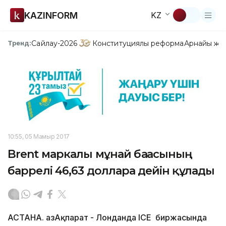
KAZINFORM
KZ
Сайлау-2026
Конституциялық реформа
Арнайы жо
Тренд:
10:55, 05 Мамыр 2017
Brent маркалы мұнай бағасының
баррелі 46,63 долларға дейін құлады
АСТАНА. ҚазАқпарат - Лонданда ICE биржасында