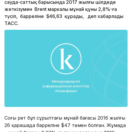
сауда-саттық барысында 2017 жылғы шілдеде
жеткізумен Brent маркалы мұнай құны 2,8%-ға
түсіп, барреліне $46,63 құрады, деп хабарлады
ТАСС.
Соңғы рет бұл сұрыптағы мұнай бағасы 2016 жылғы
26 қарашада барреліне $47 төмен болған. Жұмада