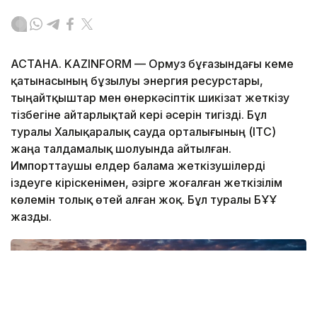
АСТАНА. KAZINFORM — Ормуз бұғазындағы кеме
қатынасының бұзылуы энергия ресурстары,
тыңайтқыштар мен өнеркәсіптік шикізат жеткізу
тізбегіне айтарлықтай кері әсерін тигізді. Бұл
туралы Халықаралық сауда орталығының (ITC)
жаңа талдамалық шолуында айтылған.
Импорттаушы елдер балама жеткізушілерді
іздеуге кіріскенімен, әзірге жоғалған жеткізілім
көлемін толық өтей алған жоқ. Бұл туралы БҰҰ
жазды.