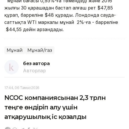
мұнай бағасы 0,93%-ға төмендеді және 2016
жылғы 30 қарашадан бастап алғаш рет $47,85
құрап, барреліне $48 құрады. Лондонда сауда-
саттықта WTI маркалы мұнай 2%-ға - барреліне
$44,55 дейін арзандады.
Мұнай
Мұнай/газ
без автора
Авторлар
17:44, 06 Тамыз 2026
NCOC компаниясынан 2,3 трлн
теңге өндіріп алу үшін
атқарушылық іс қозғалды