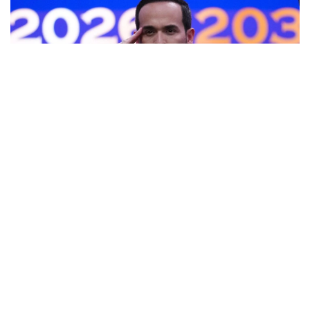
Фото: AP
— Ант етемін және Колумбияның
Конституциясы мен заңдарын адал
сақтауға халық алдында уәде беремін, —
деді мемлекет басшысы парламент
мүшелерінің қатысуымен өткен рәсімде.