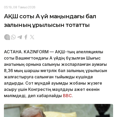
05:19, 08 Тамыз 2026
АҚШ соты Ақ үй маңындағы бал
залының құрылысын тоқтатты
АСТАНА. KAZINFORM — АҚШ-тың апелляциялық
соты Вашингтондағы Ақ үйдің бұзылған Шығыс
қанатының орнына салынуы жоспарланған аумағы
8,36 мың шаршы метрлік бал залының құрылысын
жалғастыруға салынған тыйымды күшінде
қалдырды. Сот мұндай ауқымды жобаны жүзеге
асыру үшін Конгрестің мақұлдауы қажет екенін
мәлімдеді, деп хабарлайды
BBC
.