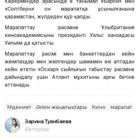
Көрермендер арасында ең танымал «Барби» мен
«Солтберн» он марапатқа ұсынылғанына
қарамастан, жүлдеден құр қалды.
Марапаттау рәсіміне Ұлыбритания
киноакадемиясының президенті Уэльс ханзадасы
Уильям да қатысты.
Марапаттау рәсімі мен банкеттерден кейін
жеңімпаздар мен жеңілгендер шамамен екі аптадан
кейін өтетін «Оскар» сыйлығын табыстау рәсіміне
дайындалу үшін Атлант мұхитының арғы бетіне
аттанады.
Мәдениет
Әлем жаңалықтары
Кино
марапат
Зарина Туғанбаева
Авторлар