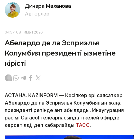
Динара Маханова
Авторлар
04:57, 08 Тамыз 2026
Абелардо де ла Эсприэлья
Колумбия президенті қызметіне
кірісті
АСТАНА. KAZINFORM —
Кәсіпкер әрі саясаткер
Абелардо де ла Эсприэлья Колумбияның жаңа
президенті ретінде ант қабылдады. Инаугурация
рәсімі Caracol телеарнасында тікелей эфирде
көрсетілді, деп хабарлайды
ТАСС
.