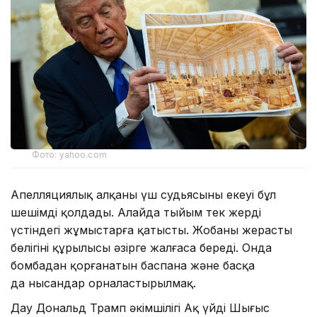
Фото: yahoo.com
Апелляциялық алқаның үш судьясының екеуі бұл
шешімді қолдады. Алайда тыйым тек жердің
үстіндегі жұмыстарға қатысты. Жобаның жерасты
бөлігінің құрылысы әзірге жалғаса береді. Онда
бомбадан қорғанатын баспана және басқа
да нысандар орналастырылмақ.
Дау Дональд Трамп әкімшілігі Ақ үйдің Шығыс