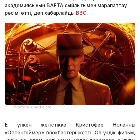
академияcының BAFTA сыйлығымен марапаттау
рәсімі өтті, деп хабарлайды
BBC.
Фото: wikipedia.org
Ең үлкен жетістікке Кристофер Ноланның
«Оппенгеймер» блокбастері жетті. Ол үздік фильм,