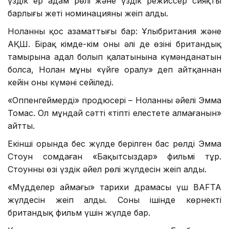
үздік ер адам рөлі және үздік режиссер сияқты
барлығы жеті номинацияны жеңіп алды.
Ноланның қос азаматтығы бар: Ұлыбритания және
АҚШ. Бірақ кімде-кім оның әлі де өзінің британдық
тамырына адал болып қалатынына күмәнданатын
болса, Нолан мұны «үйге оралу» деп айтқаннан
кейін оның күмәні сейіледі.
«Оппенгеймердің» продюсері – Ноланның әйелі Эмма
Томас. Ол мұндай сәтті «тіпті елестете алмағанын»
айтты.
Екінші орында бес жүлде берілген бас рөлді Эмма
Стоун сомдаған «Бақытсыздар» фильмі тұр.
Стоунның өзі үздік әйел рөлі жүлдесін жеңіп алды.
«Мүдделер аймағы» тарихи драмасы үш BAFTA
жүлдесін жеңіп алды. Соның ішінде көрнекті
британдық фильм үшін жүлде бар.