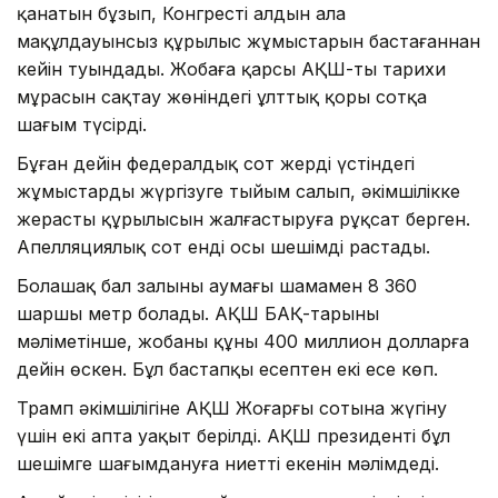
қанатын бұзып, Конгрестің алдын ала
мақұлдауынсыз құрылыс жұмыстарын бастағаннан
кейін туындады. Жобаға қарсы АҚШ-тың тарихи
мұрасын сақтау жөніндегі ұлттық қоры сотқа
шағым түсірді.
Бұған дейін федералдық сот жердің үстіндегі
жұмыстарды жүргізуге тыйым салып, әкімшілікке
жерасты құрылысын жалғастыруға рұқсат берген.
Апелляциялық сот енді осы шешімді растады.
Болашақ бал залының аумағы шамамен 8 360
шаршы метр болады. АҚШ БАҚ-тарының
мәліметінше, жобаның құны 400 миллион долларға
дейін өскен. Бұл бастапқы есептен екі есе көп.
Трамп әкімшілігіне АҚШ Жоғарғы сотына жүгіну
үшін екі апта уақыт берілді. АҚШ президенті бұл
шешімге шағымдануға ниетті екенін мәлімдеді.