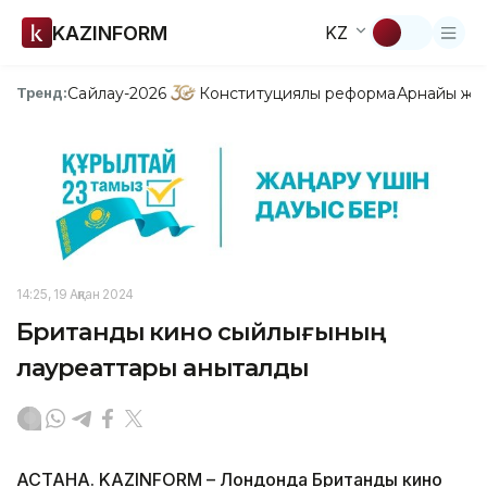
KAZINFORM
KZ
Сайлау-2026
Конституциялық реформа
Арнайы жо
Тренд:
14:25, 19 Ақпан 2024
Британдық кино сыйлығының
лауреаттары анықталды
АСТАНА. KAZINFORM – Лондонда Британдық кино