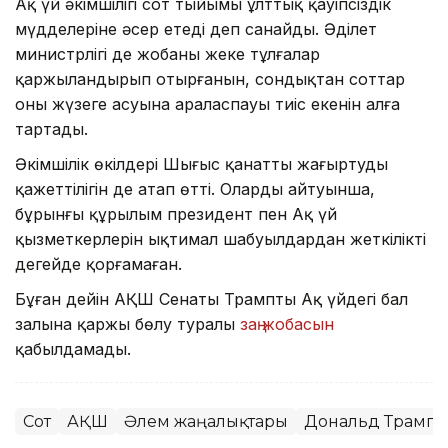
Ақ үй әкімшілігі сот тыйымы ұлттық қауіпсіздік
мүдделеріне әсер етеді деп санайды. Әділет
министрлігі де жобаны жеке тұлғалар
қаржыландырып отырғанын, сондықтан соттар
оның жүзеге асуына араласпауы тиіс екенін алға
тартады.
Әкімшілік өкілдері Шығыс қанатты жаңғыртудың
қажеттілігін де атап өтті. Олардың айтуынша,
бұрынғы құрылым президент пен Ақ үй
қызметкерлерін ықтимал шабуылдардан жеткілікті
деңгейде қорғамаған.
Бұған дейін АҚШ Сенаты Трамптың Ақ үйдегі бал
залына қаржы бөлу туралы
заң жобасын
қабылдамады.
Сот
АҚШ
Әлем жаңалықтары
Дональд Трамп