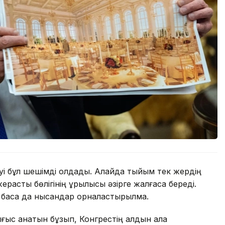
уі бұл шешімді қолдады. Алайда тыйым тек жердің
расты бөлігінің құрылысы әзірге жалғаса береді.
 басқа да нысандар орналастырылмақ.
ығыс қанатын бұзып, Конгрестің алдын ала