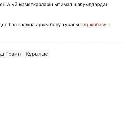
н Ақ үй қызметкерлерін ықтимал шабуылдардан
егі бал залына қаржы бөлу туралы
заң жобасын
ьд Трамп
Құрылыс