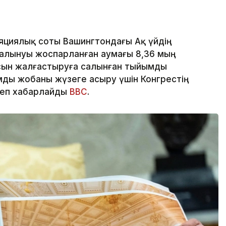
яциялық соты Вашингтондағы Ақ үйдің
алынуы жоспарланған аумағы 8,36 мың
сын жалғастыруға салынған тыйымды
ды жобаны жүзеге асыру үшін Конгрестің
деп хабарлайды
BBC
.