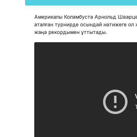
Америкалық Коламбуста Арнольд Шварцене
аталған турнирде осындай нәтижеге қол ж
жаңа рекордымен құттықтады.