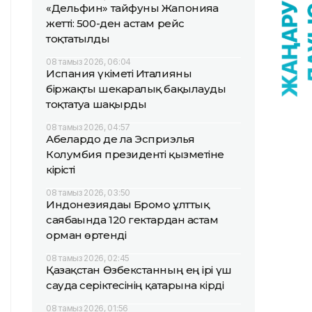
«Дельфин» тайфуны Жапонияға
жетті: 500-ден астам рейс
тоқтатылды
08 тамыз 2026, 06:04
Испания үкіметі Италияны
біржақты шекаралық бақылауды
тоқтатуға шақырды
08 тамыз 2026, 04:57
Абелардо де ла Эсприэлья
Колумбия президенті қызметіне
кірісті
08 тамыз 2026, 03:50
Индонезиядағы Бромо ұлттық
саябағында 120 гектардан астам
орман өртенді
08 тамыз 2026, 02:45
Қазақстан Өзбекстанның ең ірі үш
сауда серіктесінің қатарына кірді
08 тамыз 2026, 01:56