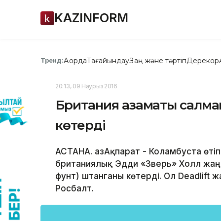
KAZINFORM
Ақорда
Тағайындау
Заң және тәртіп
Дерекқор
Тренд:
20:13, 09 Наурыз 2016
Британия азаматы салмағ
көтерді
АСТАНА. ҚазАқпарат - Коламбуста өтіп
британиялық Эдди «Зверь» Холл жаңа
фунт) штанганы көтерді. Ол Deadlift
Росбалт.