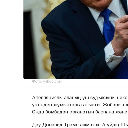
Фото: yahoo.com
Апелляциялық алқаның үш судьясының еке
үстіндегі жұмыстарға қатысты. Жобаның же
Онда бомбадан қорғанатын баспана және
Дау Дональд Трамп әкімшілігі Ақ үйдің Ш