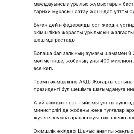
мақұлдауынсыз құрылыс жұмыстарын баст
тарихи мұрасын сақтау жөніндегі ұлттық қо
Бұған дейін федералдық сот жердің үсті
әкімшілікке жерасты құрылысын жалғастыр
шешімді растады.
Болашақ бал залының аумағы шамамен 
мәліметінше, жобаның құны 400 миллион д
есе көп.
Трамп әкімшілігіне АҚШ Жоғарғы сотына ж
президенті бұл шешімге шағымдануға ниет
Ақ үй әкімшілігі сот тыйымы ұлттық қауіпс
министрлігі де жобаны жеке тұлғалар қ
жүзеге асуына араласпауы тиіс екенін ал
Әкімшілік өкілдері Шығыс қанатты жаңғырт