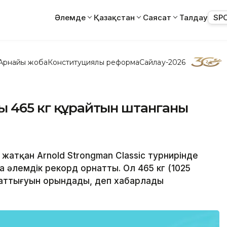
Әлемде
Қазақстан
Саясат
Талдау
SP
Арнайы жоба
Конституциялық реформа
Сайлау-2026
ы 465 кг құрайтын штанганы
 жатқан Arnold Strongman Classic турнирінде
 әлемдік рекорд орнатты. Ол 465 кг (1025
 жаттығуын орындады, деп хабарлады