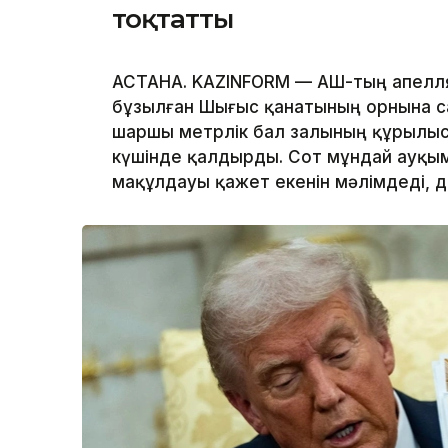
тоқтатты
АСТАНА. KAZINFORM — АҚШ-тың апелл
бұзылған Шығыс қанатының орнына с
шаршы метрлік бал залының құрылы
күшінде қалдырды. Сот мұндай ауқым
мақұлдауы қажет екенін мәлімдеді, 