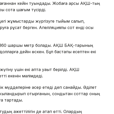
ағаннан кейін туындады. Жобаға қарсы АҚШ-тың
ры сотқа шағым түсірді.
ндегі жұмыстарды жүргізуге тыйым салып,
уға рұқсат берген. Апелляциялық сот енді осы
8 360 шаршы метр болады. АҚШ БАҚ-тарының
олларға дейін өскен. Бұл бастапқы есептен екі
үгіну үшін екі апта уақыт берілді. АҚШ
ті екенін мәлімдеді.
іздік мүдделеріне әсер етеді деп санайды. Әділет
аржыландырып отырғанын, сондықтан соттар оның
ға тартады.
удың қажеттілігін де атап өтті. Олардың