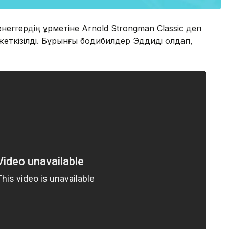
ггердің құрметіне Arnold Strongman Classic деп
еткізілді. Бұрынғы бодибилдер Эддиді қолдап,