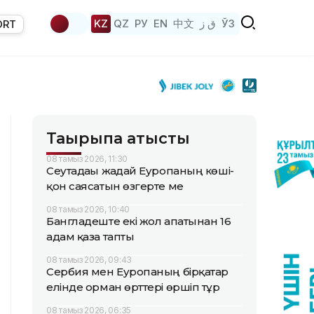
KZ
QZ
РУ
EN
中文
ق ز
ЎЗ
ORT
Тақырыпқа қатысты
08 тамыз 2026, 11:30
Сеутадағы жағдай Еуропаның көші-
қон саясатын өзгерте ме
08 тамыз 2026, 10:40
Бангладеште екі жол апатынан 16
адам қаза тапты
08 тамыз 2026, 09:43
Сербия мен Еуропаның бірқатар
елінде орман өрттері өршіп тұр
08 тамыз 2026, 06:35