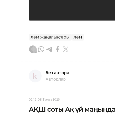
Әлем жаңалықтары
Әлем
без автора
Авторлар
05:19, 08 Тамыз 2026
АҚШ соты Ақ үй маңында