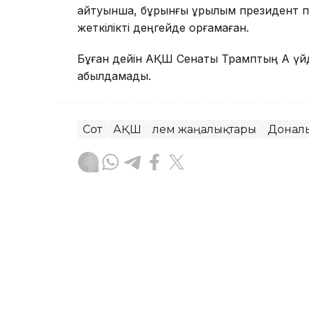
айтуынша, бұрынғы құрылым президент пе
жеткілікті деңгейде қорғамаған.
Бұған дейін АҚШ Сенаты Трамптың Ақ үйд
қабылдамады.
Сот
АҚШ
Әлем жаңалықтары
Донал
Динара Маханова
Авторлар
04:57, 08 Тамыз 2026