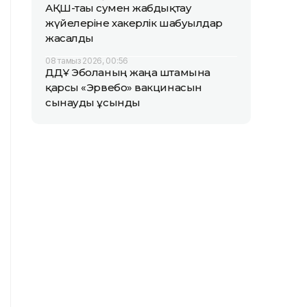
АҚШ-тағы сумен жабдықтау
жүйелеріне хакерлік шабуылдар
жасалды
08 тамыз 2026, 00:56
ДДҰ Эболаның жаңа штамына
қарсы «Эрвебо» вакцинасын
сынауды ұсынды