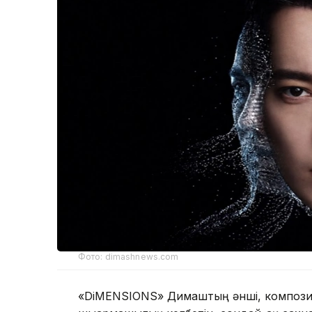
Фото: dimashnews.com
«DiMENSIONS» Димаштың әнші, композит