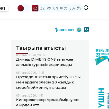
KZ
QZ
РУ
EN
中文
ق ز
ЎЗ
ORT
Тақырыпқа қатысты
05 тамыз 2026, 20:55
Димаш DiMENSIONS атты жаңа
әлемдік турнесін жариялады
05 тамыз 2026, 14:35
Президент Ұлттық архивтің ұжымы
мен ардагерлерін 20 жылдық
мерейтоймен құттықтады
05 тамыз 2026, 11:51
Кинорежиссер Ардақ Әмірқұлов
өмірден өтті