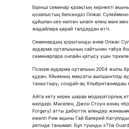
Бірінші семинар қазақтың көрнекті ақы
қозғалыстың белсендісі Олжас Сүлеймен
құйылған кез-келген ылғал» өлеңі мәні м
жағдайларға қарай талдаудан өтті.
Семинардың қорытынды өнімі Олжас Сүле
аударма орталығының сайтынан табуға бо
семинарларға онлайн қатысу үшін тіркеле
Поэзия аударма орталығын 2004 жылы б
құрған. Ұйымның мақсаты ағылшынтілді 
таныстыру, сондай-ақ Ұлыбританиядағы
Айта кету керек шараға модераторлық е
өкілдері. Мәселен, Джон Стоун өзінің «Қ
Forgery) атты дебюттік өлеңдер жинағымен
ежелгі Рим ақыны Гай Валерий Катуллды
ретінде танымал. Бұл туынды «The Guar