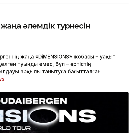
жаңа әлемдік турнесін
ргеннің жаңа «DiMENSIONS» жобасы – уақыт
делген туынды емес, бұл – әртістің
ылдауы арқылы танытуға бағытталған
ws
.