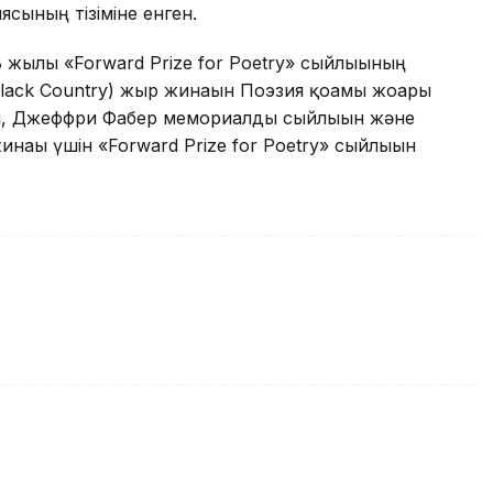
сының тізіміне енген.
8 жылғы «Forward Prize for Poetry» сыйлығының
Black Country) жыр жинағын Поэзия қоғамы жоғары
ын, Джеффри Фабер мемориалды сыйлығын және
ағы үшін «Forward Prize for Poetry» сыйлығын