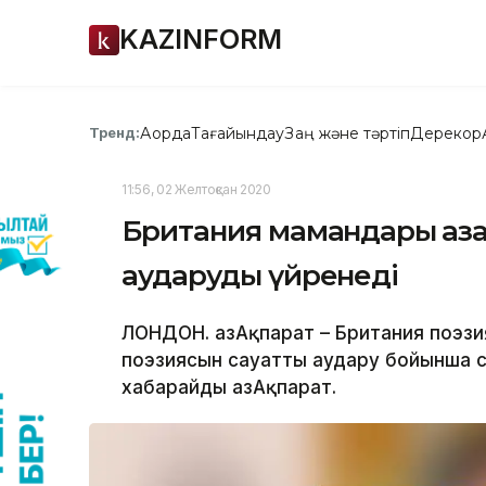
KAZINFORM
Ақорда
Тағайындау
Заң және тәртіп
Дерекқор
Тренд:
11:56, 02 Желтоқсан 2020
Британия мамандары қаза
аударуды үйренеді
ЛОНДОН. ҚазАқпарат – Британия поэз
поэзиясын сауатты аудару бойынша 
хабарайды ҚазАқпарат.