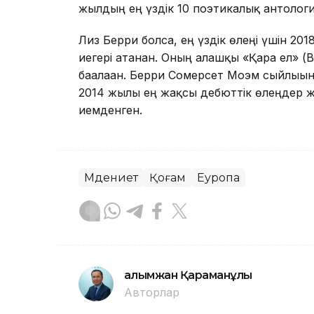
жылдың ең үздік 10 поэтикалық антология
Лиз Берри болса, ең үздік өлеңі үшін 201
иегері атанған. Оның алғашқы «Қара ел» (
бағалаған. Берри Сомерсет Моэм сыйлығ
2014 жылы ең жақсы дебюттік өлеңдер жин
иемденген.
Мәдениет
Қоғам
Еуропа
Ғалымжан Қараманұлы
Авторлар