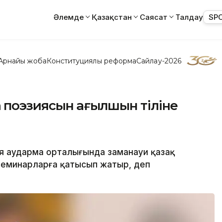
Әлемде
Қазақстан
Саясат
Талдау
SP
Арнайы жоба
Конституциялық реформа
Сайлау-2026
қ поэзиясын ағылшын тіліне
ия аударма орталығында заманауи қазақ
семинарларға қатысып жатыр, деп