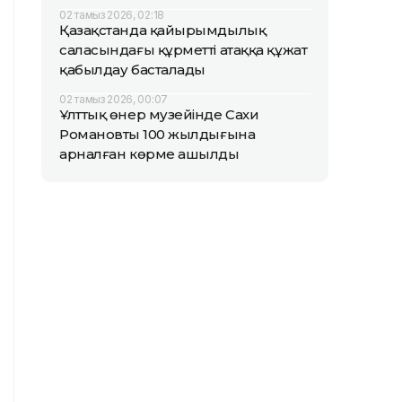
02 тамыз 2026, 02:18
Қазақстанда қайырымдылық
саласындағы құрметті атаққа құжат
қабылдау басталады
02 тамыз 2026, 00:07
Ұлттық өнер музейінде Сахи
Романовтың 100 жылдығына
арналған көрме ашылды