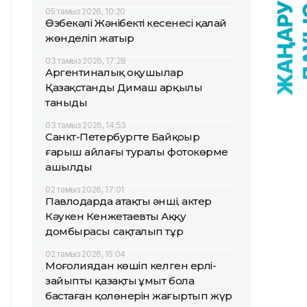
05 тамыз 2026, 10:20
Өзбекәлі Жәнібектің кесенесі қалай
жөнделіп жатыр
03 тамыз 2026, 17:28
Аргентиналық оқушылар
Қазақстанды Димаш арқылы
таныды
03 тамыз 2026, 14:53
Санкт-Петербургте Байқоңыр
ғарыш айлағы туралы фотокөрме
ашылды
02 тамыз 2026, 17:01
Павлодарда атақты әнші, актер
Кәукен Кенжетаевтың Аққу
домбырасы сақталып тұр
02 тамыз 2026, 15:04
Моңғолиядан көшіп келген ерлі-
зайыпты қазақтың ұмыт бола
бастаған қолөнерін жаңғыртып жүр