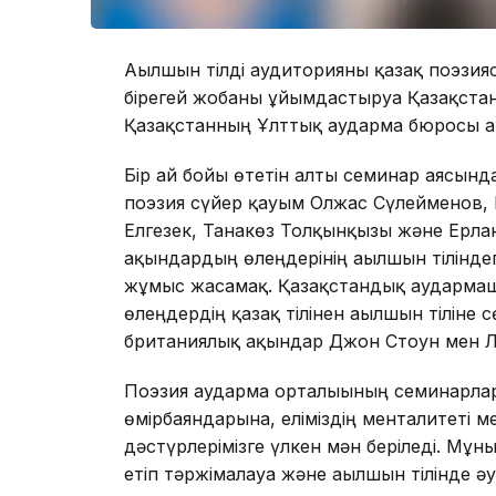
Ағылшын тілді аудиторияны қазақ поэзия
бірегей жобаны ұйымдастыруға Қазақстан
Қазақстанның Ұлттық аударма бюросы а
Бір ай бойы өтетін алты семинар аясын
поэзия сүйер қауым Олжас Сүлейменов, 
Елгезек, Танакөз Толқынқызы және Ерла
ақындардың өлеңдерінің ағылшын тілінде
жұмыс жасамақ. Қазақстандық аудармаш
өлеңдердің қазақ тілінен ағылшын тіліне
британиялық ақындар Джон Стоун мен Л
Поэзия аударма орталығының семинарла
өмірбаяндарына, еліміздің менталитеті м
дәстүрлерімізге үлкен мән беріледі. Мұ
етіп тәржімалауға және ағылшын тілінде әу