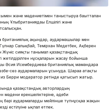
сымен және мәдениетімен таныстыруға бағытталған
ның Ұлыбританиядағы Елшілігі және
тсалысқан.
да британиялық ақындар, аудармашылар мен
Гүлнар Салықбай, Темірхан Медетбек, Ақберен
н Жүніс сияқты танымал қазақстандық
гі жетілдірілген нұсқаларын жасау бойынша
ы Әсия Исембердиева британиялық мамандарға
 сөзбе-сөз аудармаларын ұсынуда. Шараға атақты
из Берри модератор ретінде қатысып жатыр.
рында қазақстандық авторлардың
ен мәдени ерекшеліктеріне, әдеби
ның бәрі аудармаларды мейлінше түпнұсқаға жақын
езді естілуіне ықпал етпек.