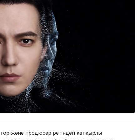
ор және продюсер ретіндегі көпқырлы