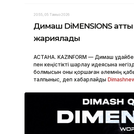
20:55, 05 Тамыз 2026
Димаш DiMENSIONS атты 
жариялады
АСТАНА. KAZINFORM — Димаш Құдайбе
пен кеңістікті шарлау идеясына негіз
болмысын оны қоршаған әлемнің қаб
талпыныс, деп хабарлайды
Dimashne