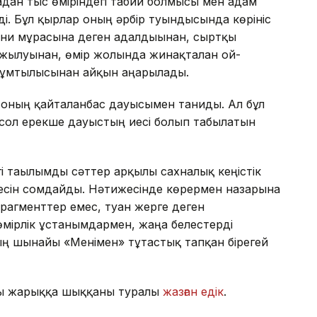
дан тыс өміріндегі табиғи болмысы мен адам
і. Бұл қырлар оның әрбір туындысында көрініс
ни мұрасына деген адалдығынан, сыртқы
жылуынан, өмір жолында жинақталған ой-
ен ұмтылысынан айқын аңғарылады.
оның қайталанбас дауысымен таниды. Ал бұл
е сол ерекше дауыстың иесі болып табылатын
гі тағылымды сәттер арқылы сахналық кеңістік
йнесін сомдайды. Нәтижесінде көрермен назарына
агменттер емес, туған жерге деген
өмірлік ұстанымдармен, жаңа белестерді
ың шынайы «Менімен» тұтастық тапқан бірегей
ны жарыққа шыққаны туралы
жазған едік
.