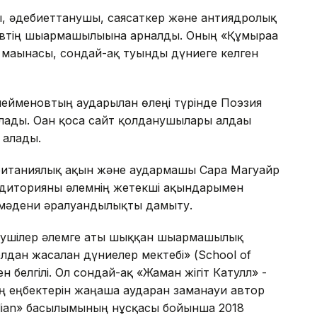
ны, әдебиеттанушы, саясаткер және антиядролық
овтің шығармашылығына арналды. Оның «Құмыраға
ен мағынасы, сондай-ақ туынды дүниеге келген
йменовтың аударылған өлеңі түрінде Поэзия
лады. Оған қоса сайт қолданушылары алдағы
 алады.
ританиялық ақын және аудармашы Сара Магуайр
аудиторияны әлемнің жетекші ақындарымен
 мәдени әралуандылықты дамыту.
тушілер әлемге аты шыққан шығармашылық
олдан жасалған дүниелер мектебі» (School of
 белгілі. Ол сондай-ақ «Жаман жігіт Катулл» -
ң еңбектерін жаңаша аударған заманауи автор
dian» басылымының нұсқасы бойынша 2018