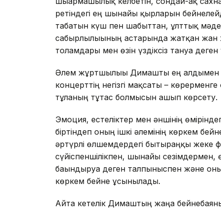
шығармашылық келбетін, сондай-ақ сахна
ретіндегі ең шынайы қырларын бейнелейд
табатын күш пен шабыттан, ұлттық мәде
сабырлылығының астарында жатқан жан 
толғамдары мен өзін үздіксіз тануға дег
Әлем жұртшылығы Димашты ең алдымен 
концерттің негізгі мақсаты – көрерменг
тұлғаның тұтас болмысын ашып көрсету.
Эмоция, естеліктер мен әншінің өмірінде
біртіндеп оның ішкі әлемінің көркем бе
әртүрлі өлшемдердегі бытыраңқы жеке фр
сүйіспеншілікпен, шынайы сезімдермен, 
бағындыруға деген талпыныспен және он
көркем бейне ұсынылады.
Айта кетелік Димаштың жаңа бейнебая