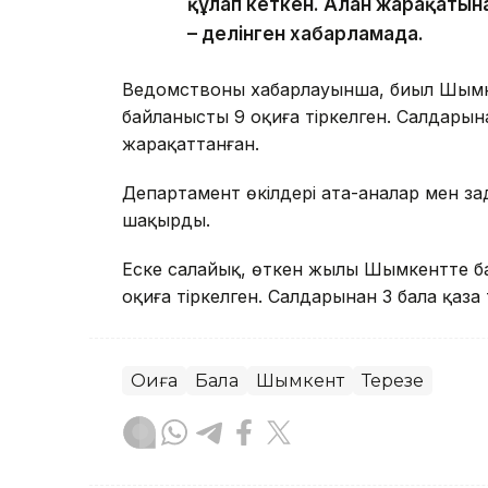
құлап кеткен. Алған жарақатын
– делінген хабарламада.
Ведомствоның хабарлауынша, биыл Шымк
байланысты 9 оқиға тіркелген. Салдарына
жарақаттанған.
Департамент өкілдері ата-аналар мен за
шақырды.
Еске салайық, өткен жылы Шымкентте ба
оқиға тіркелген. Салдарынан 3 бала қаза 
Оқиға
Бала
Шымкент
Терезе