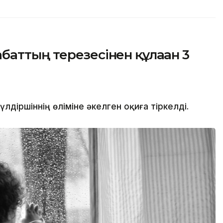
аттың терезесінен құлаған 3
іршіннің өліміне әкелген оқиға тіркелді.