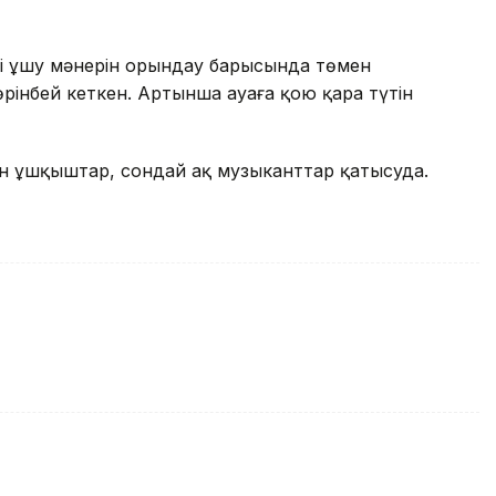
ті ұшу мәнерін орындау барысында төмен
рінбей кеткен. Артынша ауаға қою қара түтін
ен ұшқыштар, сондай ақ музыканттар қатысуда.