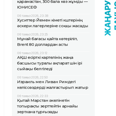
қарамастан, 300 бала көз жұмды —
ЮНИСЕФ
06 тамыз 2026, 23:38
Хуситтер Йемен үкіметі күштерінің
әскери лагерлеріне соққы жасады
06 тамыз 2026, 23:25
Мұнай бағасы қайта көтеріліп,
Brent 80 доллардан асты
06 тамыз 2026, 23:12
АҚШ есірткі картелінің жаңа
басшысы туралы ақпарат үшін ірі
сыйақы белгіледі
06 тамыз 2026, 22:50
Израиль мен Ливан Римдегі
келіссөздерді жалғастырып жатыр
06 тамыз 2026, 22:33
Қытай Марстан әкелінетін
топырақты зерттейтін арнайы
зертхана тұрғызады