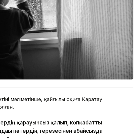
нің мәліметінше, қайғылы оқиға Қаратау
лған.
тердің қарауынсыз қалып, көпқабатты
ндағы пәтердің терезесінен абайсызда