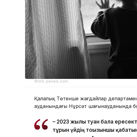
Фото: pexels.com
Қалалық Төтенше жағдайлар департаменті
ауданындағы Нұрсәт шағынауданында бо
– 2023 жылы туған бала ересек
тұрғын үйдің тоғызыншы қабаты