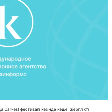
а CarFest фестивалі кезінде кеше, жергілікті