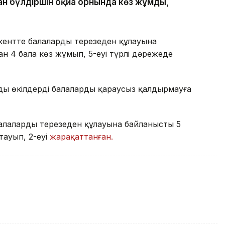
ан бүлдіршін оқиға орнында көз жұмды,
ентте балалардың терезеден құлауына
н 4 бала көз жұмып, 5-еуі түрлі дәрежеде
ңды өкілдерді балаларды қараусыз қалдырмауға
лалардың терезеден құлауына байланысты 5
тауып, 2-еуі
жарақаттанған.