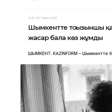
12:16, 05 Тамыз 2026
Шымкентте тоғызыншы қаб
жасар бала көз жұмды
ШЫМКЕНТ. KAZINFORM – Шымкентте бүлд