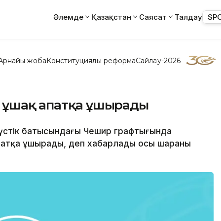
Әлемде
Қазақстан
Саясат
Талдау
SP
Арнайы жоба
Конституциялық реформа
Сайлау-2026
 ұшақ апатқа ұшырады
түстік батысындағы Чешир графтығында
патқа ұшырады, деп хабарлады осы шараны