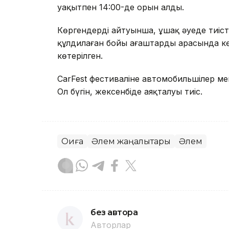
уақытпен 14:00-де орын алды.
Көргендердің айтуынша, ұшақ әуеде тиіс
құлдилаған бойы ағаштардың арасында кө
көтерілген.
CarFest фестиваліне автомобильшілер м
Ол бүгін, жексенбіде аяқталуы тиіс.
Оқиға
Әлем жаңалықтары
Әлем
без автора
Авторлар