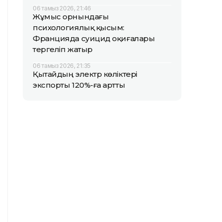
06 тамыз 2026, 21:46
Жұмыс орнындағы
психологиялық қысым:
Францияда суицид оқиғалары
тергеліп жатыр
06 тамыз 2026, 21:35
Қытайдың электр көліктері
экспорты 120%-ға артты