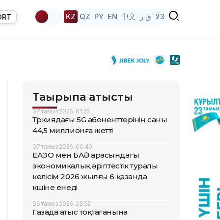
KZ
QZ
РУ
EN
中文
ق ز
ЎЗ
ORT
Тақырыпқа қатысты
07 тамыз 2026, 01:25
Түркиядағы 5G абоненттерінің саны
44,5 миллионға жетті
07 тамыз 2026, 00:40
ЕАЭО мен БАӘ арасындағы
экономикалық әріптестік туралы
келісім 2026 жылғы 6 қазанда
күшіне енеді
06 тамыз 2026, 23:52
Газада атыс тоқтағанына