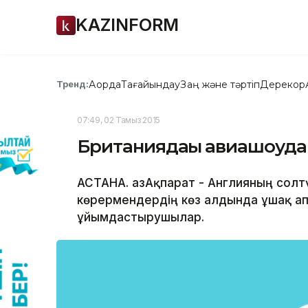
KAZINFORM
Ақорда
Тағайындау
Заң және тәртіп
Дерекқор
Тренд:
07:49, 02 Тамыз 2015
Британиядағы авиашоуда
АСТАНА. ҚазАқпарат - Англияның сол
көрермендердің көз алдында ұшақ а
ұйымдастырушылар.