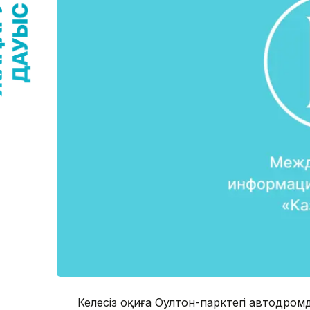
Келеңсіз оқиға Оултон-парктегі автодромд