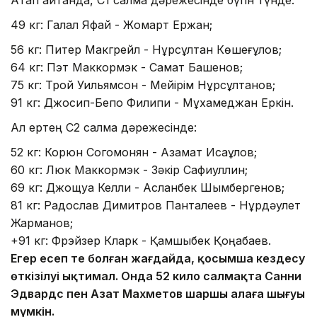
49 кг: Галал Яфай - Жомарт Ержан;
56 кг: Питер Макгрейл - Нұрсұлтан Көшеғұлов;
64 кг: Пэт Маккормэк - Самат Башенов;
75 кг: Трой Уильямсон - Мейірім Нұрсұлтанов;
91 кг: Джосип-Бепо Филипи - Мұхамеджан Еркін.
Ал ертең С2 салмақ дәрежесінде:
52 кг: Корюн Согомонян - Азамат Исақұлов;
60 кг: Люк Маккормэк - Зәкір Сафиуллин;
69 кг: Джощуа Келли - Асланбек Шымбергенов;
81 кг: Радослав Димитров Панталеев - Нұрдәулет
Жарманов;
+91 кг: Фрэйзер Кларк - Қамшыбек Қоңқабаев.
Егер есеп тең болған жағдайда, қосымша кездесу
өткізілуі ықтимал. Онда 52 кило салмақта Санни
Эдвардс пен Азат Махметов шаршы алаңға шығуы
мүмкін.