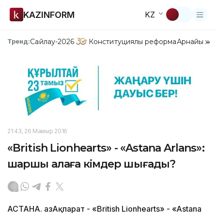
KAZINFORM
KZ
Сайлау-2026
Конституциялық реформа
Арнайы жо
Тренд:
21:43, 26 Мамыр 2016
«British Lionhearts» - «Astana Arlans»:
шаршы алаңға кімдер шығады?
АСТАНА. ҚазАқпарат - «British Lionhearts» - «Astana