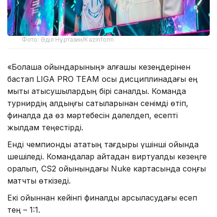
Фото: Әділ Нұртазин/Kazinform
«Болашақ ойындарының» алғашқы кезеңдерінен
бастап LIGA PRO TEAM осы дисциплинадағы ең
мықты қатысушылардың бірі саналды. Команда
турнирдің алдыңғы сатыларынан сенімді өтіп,
финалда да өз мәртебесін дәлелдеп, есепті
жылдам теңестірді.
Енді чемпиондық атақтың тағдыры үшінші ойында
шешіледі. Командалар қайтадан виртуалды кезеңге
оралып, CS2 ойынындағы Nuke картасында соңғы
матчты өткізеді.
Екі ойыннан кейінгі финалдық қарсыласудағы есеп
тең – 1:1.