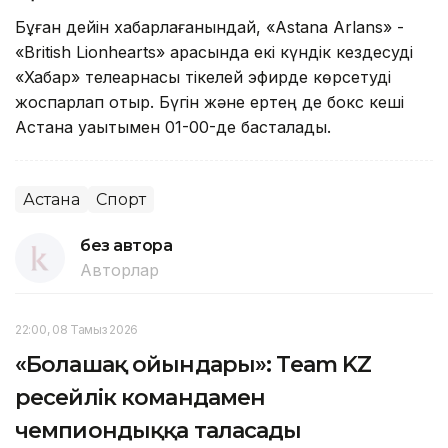
Бұған дейін хабарлағанындай, «Astana Arlans» -
«British Lionhearts» арасында екі күндік кездесуді
«Хабар» телеарнасы тікелей эфирде көрсетуді
жоспарлап отыр. Бүгін және ертең де бокс кеші
Астана уақытымен 01-00-де басталады.
Астана
Спорт
без автора
Авторлар
22:00, 08 Тамыз 2026
«Болашақ ойындары»: Team KZ
ресейлік командамен
чемпиондыққа таласады