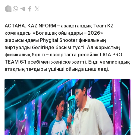
АСТАНА. KAZINFORM – Қазақстандық Team KZ
командасы «Болашақ ойындары – 2026»
жарысындағы Phygital Shooter финалының
виртуалды бөлігінде басым түсті. Ал жарыстың
физикалық бөлігі – лазертагта ресейлік LIGA PRO
TEAM 6:1 есебімен жеңіске жетті. Енді чемпиондық
атақтың тағдыры үшінші ойында шешіледі.