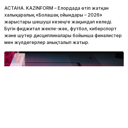
АСТАНА. KAZINFORM – Елордада өтіп жатқан
халықаралық «Болашақ ойындары – 2026»
жарыстары шешуші кезеңге жақындап келеді.
Бүгін фиджитал жекпе-жек, футбол, киберспорт
және шутер дисциплиналары бойынша финалистер
мен жүлдегерлер анықталып жатыр.