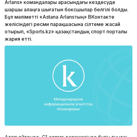
Arlans» командалары арасындағы кездесуде
шаршы алаңға шығатын боксшылар белгілі болды.
Бұл мәліметті «Astana Arlansтың» ВКонтакте
желісіндегі ресми парақшасына сілтеме жасай
отырып, «Sports.kz» қазақстандық спорт порталы
жария етті.
Атап айтқанда, С1 салмақ дәрежесінде бүгін түнде: