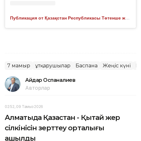
Публикация от Қазақстан Республикасы Төтенше жағдайлар министрлігі (@112kz_)
7 мамыр
Құтқарушылар
Баспана
Жеңіс күні
Қ
Айдар Оспаналиев
Авторлар
02:52, 09 Тамыз 2026
Алматыда Қазақстан - Қытай жер
сілкінісін зерттеу орталығы
ашылды