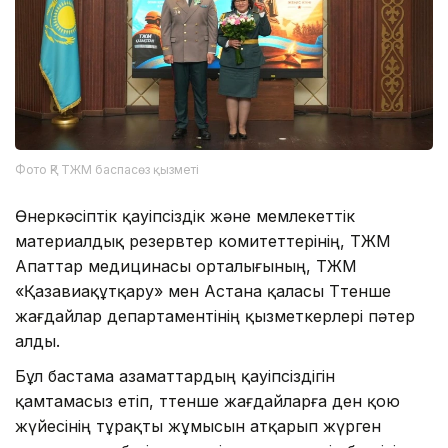
Фото ҚР ТЖМ баспасөз қызметі
Өнеркәсіптік қауіпсіздік және мемлекеттік
материалдық резервтер комитеттерінің, ТЖМ
Апаттар медицинасы орталығының, ТЖМ
«Қазавиақұтқару» мен Астана қаласы Төтенше
жағдайлар департаментінің қызметкерлері пәтер
алды.
Бұл бастама азаматтардың қауіпсіздігін
қамтамасыз етіп, төтенше жағдайларға ден қою
жүйесінің тұрақты жұмысын атқарып жүрген