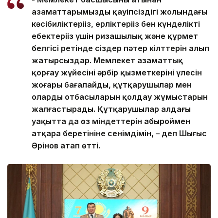
азаматтарымыздың қауіпсіздігі жолындағы
кәсібиліктеріңіз, ерліктеріңіз бен күнделікті
еңбектеріңіз үшін ризашылық және құрмет
белгісі ретінде сіздер пәтер кілттерін алып
жатырсыздар. Мемлекет азаматтық
қорғау жүйесінің әрбір қызметкерінің үлесін
жоғары бағалайды, құтқарушылар мен
олардың отбасыларын қолдау жұмыстарын
жалғастырады. Құтқарушылар алдағы
уақытта да өз міндеттерін абыроймен
атқара беретініне сенімдімін, – деп Шыңғыс
Әрінов атап өтті.