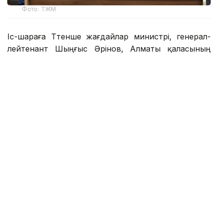
Фото: ТЖМ
Іс-шараға Төтенше жағдайлар министрі, генерал-
лейтенант Шыңғыс Әрінов, Алматы қаласының
әкімі Дархан Сатыбалды, Қытай Халық
Республикасының Алматыдағы Бас консулы Су
Фанцю, ҚХР Жер сілкіністері жөніндегі әкімшілігінің
Геофизика институтының өкілдері, мемлекеттік
органдардың, ғылыми қоғамдастықтың өкілдері
және шақырылған қонақтар қатысты.