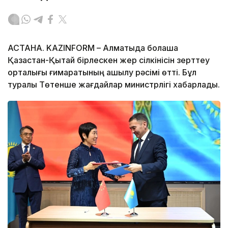
АСТАНА. KAZINFORM – Алматыда болашақ
Қазақстан-Қытай бірлескен жер сілкінісін зерттеу
орталығы ғимаратының ашылу рәсімі өтті. Бұл
туралы Төтенше жағдайлар министрлігі хабарлады.