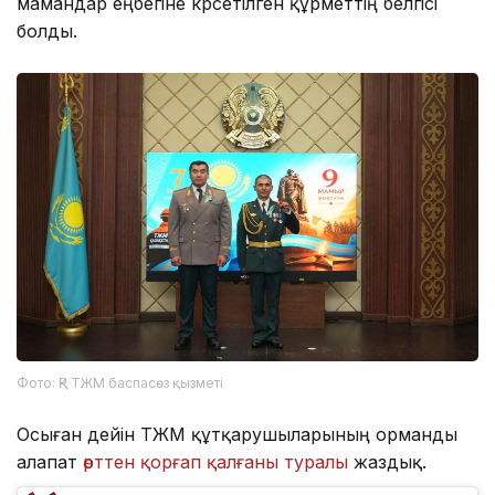
мамандар еңбегіне көрсетілген құрметтің белгісі
болды.
Фото: ҚР ТЖМ баспасөз қызметі
Осыған дейін ТЖМ құтқарушыларының орманды
алапат
өрттен қорғап қалғаны туралы
жаздық.