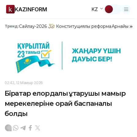
KAZINFORM
KZ
Сайлау-2026
Конституциялық реформа
Арнайы жо
Тренд:
02:42, 12 Мамыр 2026
Бірқатар елордалық құтқарушы мамыр
мерекелеріне орай баспаналы
болды