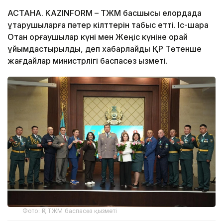
АСТАНА. KAZINFORM – ТЖМ басшысы елордада
құтқарушыларға пәтер кілттерін табыс етті. Іс-шара
Отан қорғаушылар күні мен Жеңіс күніне орай
ұйымдастырылды, деп хабарлайды ҚР Төтенше
жағдайлар министрлігі баспасөз қызметі.
Фото: ҚР ТЖМ баспасөз қызметі