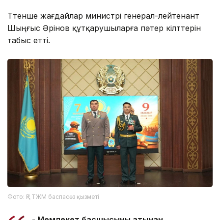
Төтенше жағдайлар министрі генерал-лейтенант
Шыңғыс Әрінов құтқарушыларға пәтер кілттерін
табыс етті.
Фото: ҚР ТЖМ баспасөз қызметі
- Мемлекет басшысының атынан