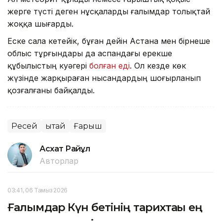
жерге түсті деген нұсқаларды ғалымдар толықтай
жоққа шығарды.
Еске сала кетейік, бұған дейін Астана мен бірнеше
облыс тұрғындары да аспандағы ерекше
құбылыстың куәгері
болған еді
. Ол кезде көк
жүзінде жарқыраған нысандардың шоғырланып
қозғалғаны байқалды.
Ресей
Қытай
Ғарыш
Асхат Райқұл
Авторлар
03:41, 06 Тамыз 2026
Ғалымдар Күн бетінің тарихтағы ең