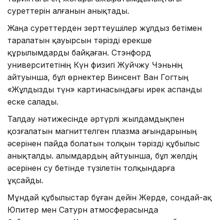
суреттерін алғанын анықтады.
Жаңа суреттерден зерттеушілер жұлдыз бетімен
таралатын қауырсын тәрізді ерекше
құрылымдарды байқаған. Стэнфорд
университетінің Күн физигі Жуйчжу Чэньнің
айтуынша, бұл өрнектер Винсент Ван Гогтың
«Жұлдызды түн» картинасындағы ирек аспанды
еске салады.
Талдау нәтижесінде әртүрлі жылдамдықпен
қозғалатын магниттелген плазма ағындарының
әсерінен пайда болатын толқын тәрізді құбылыс
анықталды. Ғалымдардың айтуынша, бұл желдің
әсерінен су бетінде түзілетін толқындарға
ұқсайды.
Мұндай құбылыстар бұған дейін Жерде, сондай-ақ
Юпитер мен Сатурн атмосферасында