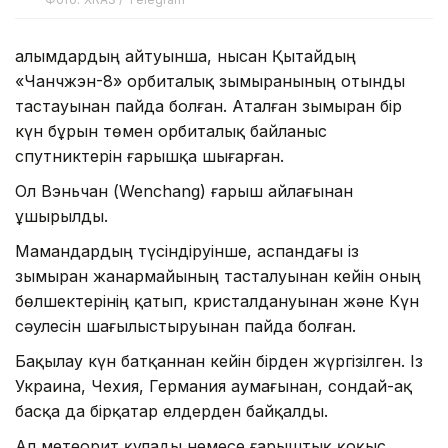
Ғалымдардың айтуынша, нысан Қытайдың
«Чанчжэн-8» орбиталық зымыранының отынды
тастауынан пайда болған. Аталған зымыран бір
күн бұрын төмен орбиталық байланыс
спутниктерін ғарышқа шығарған.
Ол Вэньчан (Wenchang) ғарыш айлағынан
ұшырылды.
Мамандардың түсіндіруінше, аспандағы із
зымыран жанармайының тасталуынан кейін оның
бөлшектерінің қатып, кристалдануынан және Күн
сәулесін шағылыстыруынан пайда болған.
Бақылау күн батқаннан кейін бірден жүргізілген. Із
Украина, Чехия, Германия аумағынан, сондай-ақ
басқа да бірқатар елдерден байқалды.
Ал метеорит құлады немесе ғарыштық қоқыс