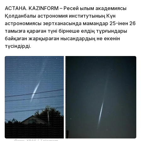
АСТАНА. KAZINFORM – Ресей Ғылым академиясы
Қолданбалы астрономия институтының Күн
астрономиясы зертханасында мамандар 25-інен 26
тамызға қараған түні бірнеше елдің тұрғындары
байқаған жарқыраған нысандардың не екенін
түсіндірді.
Фото: XRAS / Тelegram