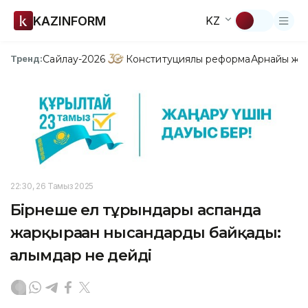
KAZINFORM
KZ
Сайлау-2026
Конституциялық реформа
Арнайы жо
Тренд:
22:30, 26 Тамыз 2025
Бірнеше ел тұрғындары аспанда
жарқыраған нысандарды байқады:
ғалымдар не дейді