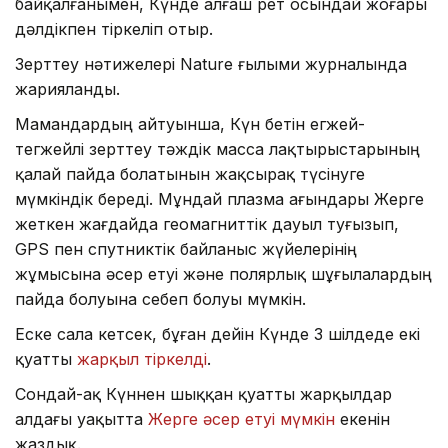
байқалғанымен, Күнде алғаш рет осындай жоғары
дәлдікпен тіркеліп отыр.
Зерттеу нәтижелері Nature ғылыми журналында
жарияланды.
Мамандардың айтуынша, Күн бетін егжей-
тегжейлі зерттеу тәждік масса лақтырыстарының
қалай пайда болатынын жақсырақ түсінуге
мүмкіндік береді. Мұндай плазма ағындары Жерге
жеткен жағдайда геомагниттік дауыл туғызып,
GPS пен спутниктік байланыс жүйелерінің
жұмысына әсер етуі және полярлық шұғылалардың
пайда болуына себеп болуы мүмкін.
Еске сала кетсек, бұған дейін Күнде 3 шілдеде екі
қуатты
жарқыл тіркелді
.
Сондай-ақ Күннен шыққан қуатты жарқылдар
алдағы уақытта
Жерге әсер етуі мүмкін
екенін
жаздық.