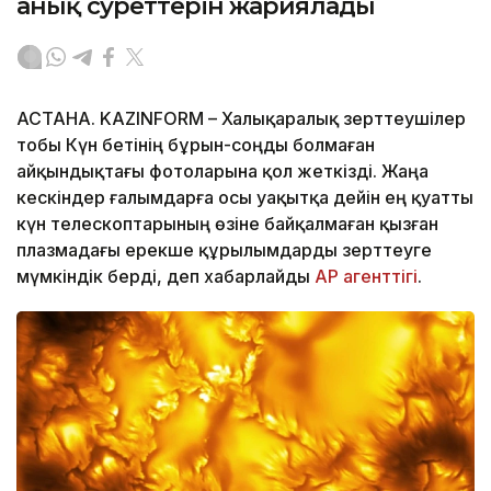
анық суреттерін жариялады
АСТАНА. KAZINFORM – Халықаралық зерттеушілер
тобы Күн бетінің бұрын-соңды болмаған
айқындықтағы фотоларына қол жеткізді. Жаңа
кескіндер ғалымдарға осы уақытқа дейін ең қуатты
күн телескоптарының өзіне байқалмаған қызған
плазмадағы ерекше құрылымдарды зерттеуге
мүмкіндік берді, деп хабарлайды
AP агенттігі
.