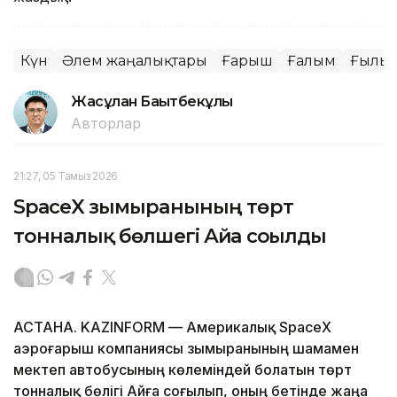
Күн
Әлем жаңалықтары
Ғарыш
Ғалым
Ғылы
Жасұлан Бақытбекұлы
Авторлар
21:27, 05 Тамыз 2026
SpaceX зымыранының төрт
тонналық бөлшегі Айға соғылды
АСТАНА. KAZINFORM — Америкалық SpaceX
аэроғарыш компаниясы зымыранының шамамен
мектеп автобусының көлеміндей болатын төрт
тонналық бөлігі Айға соғылып, оның бетінде жаңа