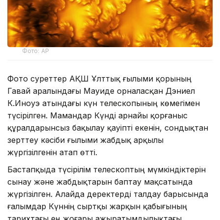
Фото: AP
Фото суреттер АҚШ Ұлттық ғылыми қорының
Гавай аралындағы Мауиде орналасқан Дэниел
К.Иноуэ атындағы күн телескопының көмегімен
түсірілген. Мамандар Күнді арнайы қорғаныс
құралдарынсыз бақылау қауіпті екенін, сондықтан
зерттеу кәсіби ғылыми жабдық арқылы
жүргізілгенін атап өтті.
Бастапқыда түсірілім телескоптың мүмкіндіктерін
сынау және жабдықтарын баптау мақсатында
жүргізілген. Алайда деректерді талдау барысында
ғалымдар Күннің сыртқы жарқын қабығының
тарихтағы ең жоғары ажыратымдылықтағы