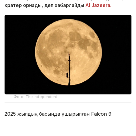
кратер орнады, деп хабарлайды
Al Jazeera.
Фото: The Independent
2025 жылдың басында ұшырылған Falcon 9
зымыранының екінші сатысы сәрсенбі күні Ай
бетіне, Эйнштейн кратері аймағында сағатына