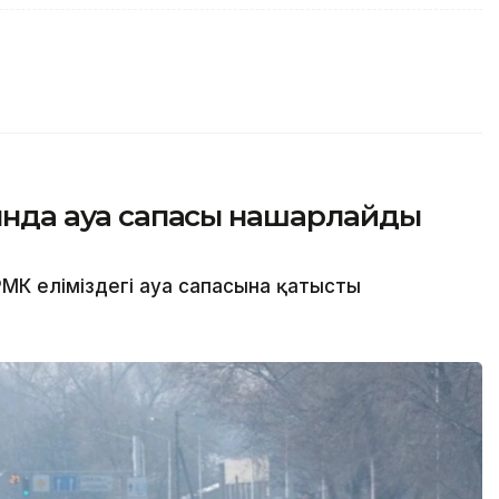
сында ауа сапасы нашарлайды
МК еліміздегі ауа сапасына қатысты