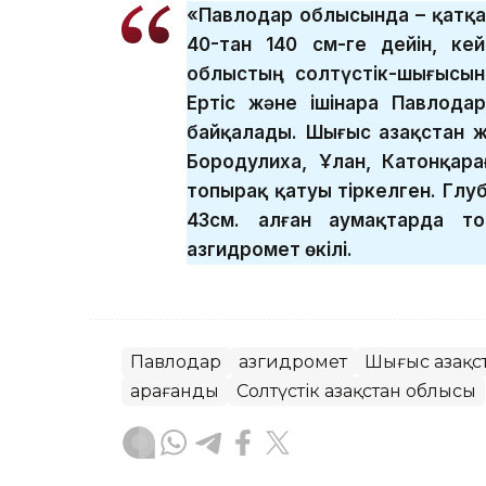
«Павлодар облысында – қатқ
40-тан 140 см-ге дейін, к
облыстың солтүстік-шығысын
Ертіс және ішінара Павлода
байқалады. Шығыс Қазақстан 
Бородулиха, Ұлан, Катонқара
топырақ қатуы тіркелген. Глу
43см. Қалған аумақтарда т
Қазгидромет өкілі.
Павлодар
Қазгидромет
Шығыс Қазақс
Қарағанды
Солтүстік Қазақстан облысы