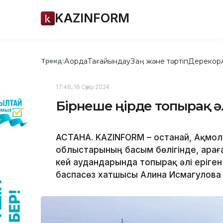
KAZINFORM
Ақорда
Тағайындау
Заң және тәртіп
Дерекқор
Тренд:
17:46, 16 Сәуір 2024
Бірнеше өңірде топырақ ә
АСТАНА. KAZINFORM – Қостанай, Ақмол
облыстарының басым бөлігінде, Қара
кей аудандарында топырақ әлі еріген
баспасөз хатшысы Алина Исмагулова 