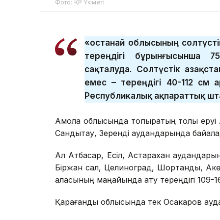
Фото: ҚР Үкіметі
«Қостанай облысының солтүст
тереңдігі бұрынғысынша 7
сақталуда. Солтүстік Қазақст
емес – тереңдігі 40-112 см 
Республикалық ақпараттық шта
Ақмола облысында топырақтың толық еруі
Сандықтау, Зеренді аудандарында байқал
Ал Атбасар, Есіл, Астарахан аудандарынд
Біржан сал, Целиноград, Шортанды, Ақк
қаласының маңайында қату тереңдігі 109-16
Қарағанды облысында тек Осакаров аудан