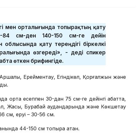
ігі мен орталығында топырақтың қату
5-84 см-ден 140-150 см-ге дейін
ан облысында қату тереңдігі біркелкі
аралығында өзгереді», - деді спикер
бта өткен брифингіде.
 Аршалы, Ерейментау, Егіндікөл, Қорғалжын және
ады.
а орта есеппен 30-дан 75 см-ге дейінгі қабатта,
өл, Жақсы, Бурабай аудандарында және Көкшетау
6 см, еруі – 30-56 см.
ында 44-150 см топырақ қатқан.