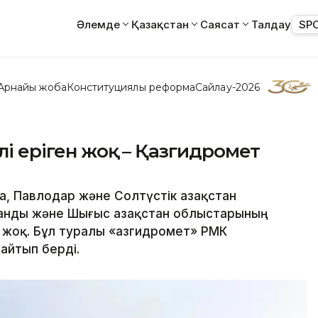
Әлемде
Қазақстан
Саясат
Талдау
SP
Арнайы жоба
Конституциялық реформа
Сайлау-2026
лі еріген жоқ – Қазгидромет
а, Павлодар және Солтүстік Қазақстан
ғанды және Шығыс Қазақстан облыстарының
 жоқ. Бұл туралы «Қазгидромет» РМК
айтып берді.