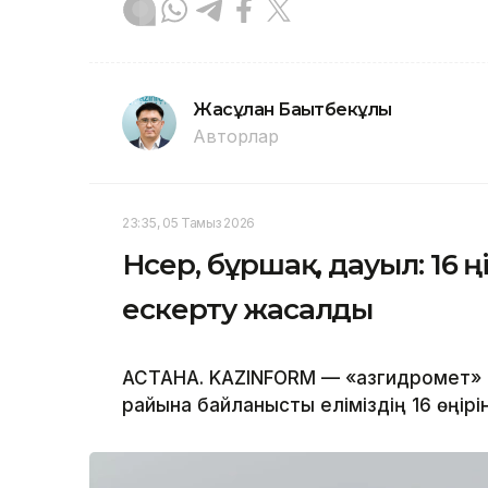
Жасұлан Бақытбекұлы
Авторлар
23:35, 05 Тамыз 2026
Нөсер, бұршақ, дауыл: 16 
ескерту жасалды
АСТАНА. KAZINFORM — «Қазгидромет» 
райына байланысты еліміздің 16 өңі