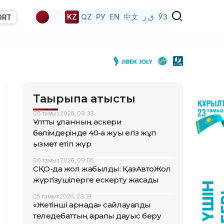
KZ
QZ
РУ
EN
中文
ق ز
ЎЗ
ORT
Тақырыпқа қатысты
06 тамыз 2026, 09:33
Ұлттық ұланның әскери
бөлімдерінде 40-қа жуық егіз жұп
қызмет етіп жүр
06 тамыз 2026, 09:06
СҚО-да жол жабылды: ҚазАвтоЖол
жүргізушілерге ескерту жасады
05 тамыз 2026, 23:19
«Жетінші арнада» сайлауалды
теледебаттың аралық дауыс беру