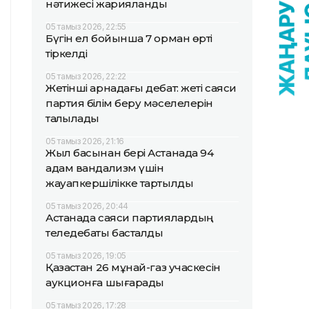
нәтижесі жарияланды
05 тамыз 2026, 22:55
Бүгін ел бойынша 7 орман өрті
тіркелді
05 тамыз 2026, 22:22
Жетінші арнадағы дебат: жеті саяси
партия білім беру мәселелерін
талқылады
05 тамыз 2026, 21:16
Жыл басынан бері Астанада 94
адам вандализм үшін
жауапкершілікке тартылды
05 тамыз 2026, 20:44
Астанада саяси партиялардың
теледебаты басталды
05 тамыз 2026, 19:05
Қазақстан 26 мұнай-газ учаскесін
аукционға шығарады
05 тамыз 2026, 17:28