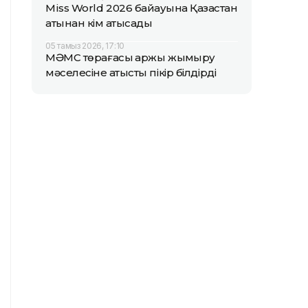
Miss World 2026 байқауына Қазақстан
атынан кім қатысады
05 тамыз 2026, 17:10
МӘМС төрағасы қаржы жымқыру
мәселесіне қатысты пікір білдірді