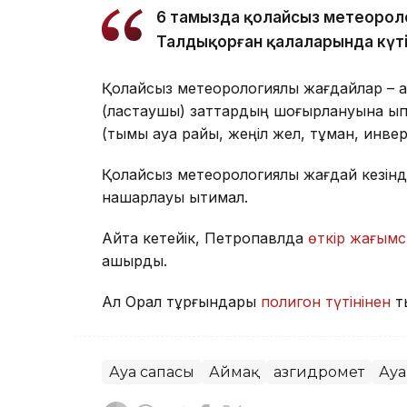
6 тамызда қолайсыз метеорол
Талдықорған қалаларында күтіл
Қолайсыз метеорологиялық жағдайлар – а
(ластаушы) заттардың шоғырлануына ықпа
(тымық ауа райы, жеңіл жел, тұман, инве
Қолайсыз метеорологиялық жағдай кезінд
нашарлауы ықтимал.
Айта кетейік, Петропавлда
өткір жағымс
қашырды.
Ал Орал тұрғындары
полигон түтінінен
т
Ауа сапасы
Аймақ
Қазгидромет
Ауа