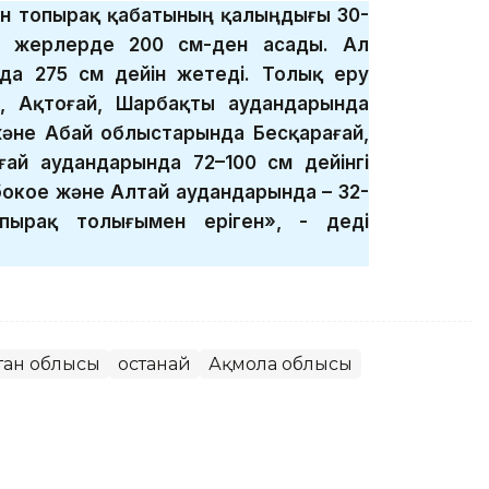
ан топырақ қабатының қалыңдығы 30-
ей жерлерде 200 см-ден асады. Ал
да 275 см дейін жетеді. Толық еру
р, Ақтоғай, Шарбақты аудандарында
және Абай облыстарында Бесқарағай,
ғай аудандарында 72–100 см дейінгі
бокое және Алтай аудандарында – 32-
опырақ толығымен еріген», - деді
тан облысы
Қостанай
Ақмола облысы