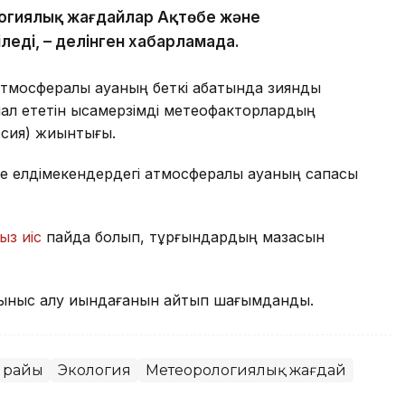
огиялық жағдайлар Ақтөбе және
еді, – делінген хабарламада.
тмосфералық ауаның беткі қабатында зиянды
л ететін қысқамерзімді метеофакторлардың
рсия) жиынтығы.
е елдімекендердегі атмосфералық ауаның сапасы
ыз иіс
пайда болып, тұрғындардың мазасын
ыныс алу қиындағанын айтып шағымданды.
 райы
Экология
Метеорологиялық жағдай