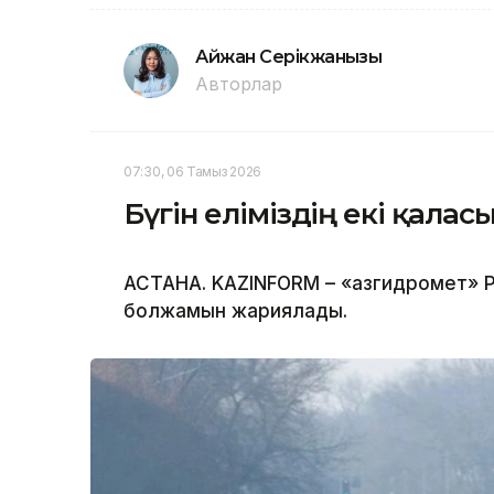
Айжан Серікжанқызы
Авторлар
07:30, 06 Тамыз 2026
Бүгін еліміздің екі қала
АСТАНА. KAZINFORM – «Қазгидромет» Р
болжамын жариялады.