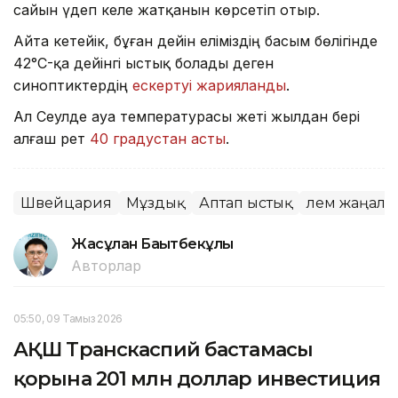
сайын үдеп келе жатқанын көрсетіп отыр.
Айта кетейік, бұған дейін еліміздің басым бөлігінде
42°C-қа дейінгі ыстық болады деген
синоптиктердің
ескертуі жарияланды
.
Ал Сеулде ауа температурасы жеті жылдан бері
алғаш рет
40 градустан асты
.
Швейцария
Мұздық
Аптап ыстық
Әлем жаңал
Жасұлан Бақытбекұлы
Авторлар
05:50, 09 Тамыз 2026
АҚШ Транскаспий бастамасы
қорына 201 млн доллар инвестиция