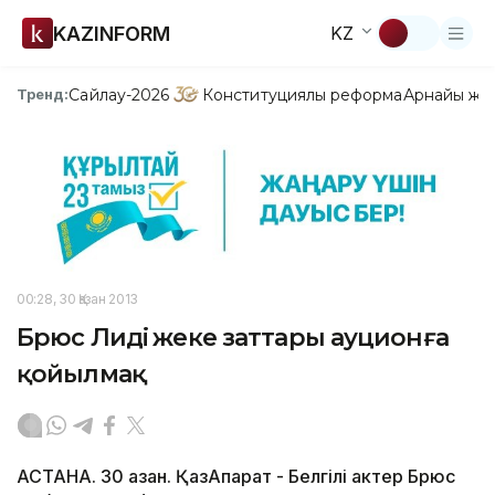
KAZINFORM
KZ
Сайлау-2026
Конституциялық реформа
Арнайы жо
Тренд:
00:28, 30 Қазан 2013
Брюс Лидің жеке заттары ауционға
қойылмақ
АСТАНА. 30 қазан. ҚазАқпарат - Белгілі актер Брюс