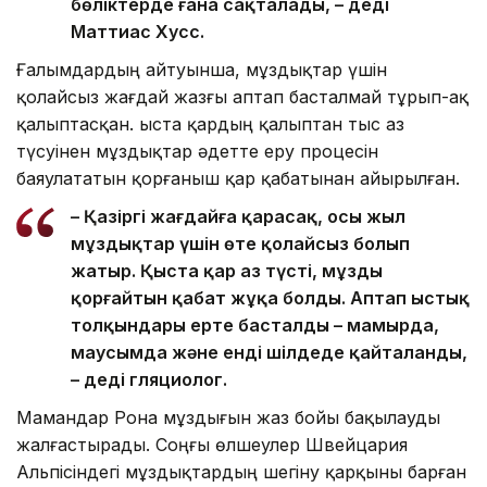
бөліктерде ғана сақталады, – деді
Маттиас Хусс.
Ғалымдардың айтуынша, мұздықтар үшін
қолайсыз жағдай жазғы аптап басталмай тұрып-ақ
қалыптасқан. Қыста қардың қалыптан тыс аз
түсуінен мұздықтар әдетте еру процесін
баяулататын қорғаныш қар қабатынан айырылған.
– Қазіргі жағдайға қарасақ, осы жыл
мұздықтар үшін өте қолайсыз болып
жатыр. Қыста қар аз түсті, мұзды
қорғайтын қабат жұқа болды. Аптап ыстық
толқындары ерте басталды – мамырда,
маусымда және енді шілдеде қайталанды,
– деді гляциолог.
Мамандар Рона мұздығын жаз бойы бақылауды
жалғастырады. Соңғы өлшеулер Швейцария
Альпісіндегі мұздықтардың шегіну қарқыны барған