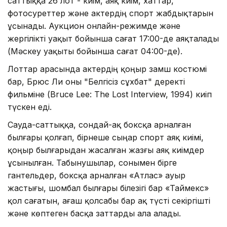
саттыққа 26 лот - киім, аяқ киім, хаттар,
фотосуреттер және актердің спорт жабдықтарын
ұсынады. Аукцион онлайн-режимде және
жергілікті уақыт бойынша сағат 17:00-де аяқталады
(Мәскеу уақыты бойынша сағат 04:00-де).
Лоттар арасында актердің қоңыр замш костюмі
бар, Брюс Ли оны "Белгісіз сұхбат" деректі
фильміне (Bruce Lee: The Lost Interview, 1994) киіп
түскен еді.
Сауда-саттыққа, сондай-ақ боксқа арналған
былғары қолғап, бірнеше сыңар спорт аяқ киімі,
қоңыр былғарыдан жасалған жазғы аяқ киімдер
ұсынылған. Табынушылар, сонымен бірге
гантельдер, боксқа арналған «Атлас» ауыр
жастығы, шомбал былғары білезігі бар «Таймекс»
қол сағатын, ағаш қолсабы бар ақ түсті секіргішті
және көптеген басқа заттарды ала алады.