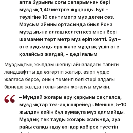
апта бұрынғы соңғы сапарымнан бері
мұздық 1,40 метрге жұқарды. Бұл –
тәулігіне 10 сантиметр мұз деген сөз.
Маусым айының ортасында биыл Рона
мұздығына алғаш келген кезімнен бері
шамамен төрт метр мұз еріп кетті. Бұл –
өте ауқымды еру және мұздық үшін өте
қолайсыз жағдай, – деді ғалым.
Мұздықтың жылдам шегінуі айналадағы табиғи
ландшафтты да өзгертіп жатыр. Қазіргі үрдіс
жалғаса берсе, оның төменгі бөліктері алдағы
бірнеше жылда толығымен жоғалуы мүмкін.
– Мұндай жоғары еру қарқыны сақталса,
мұздықтар тез-ақ кішірейеді. Меніңше, 5-10
жылдан кейін бұл аумақта мұз қалмайды.
Мұздық тек таудың жоғары жағында, ауа
райы салқындау әрі қар көбірек түсетін