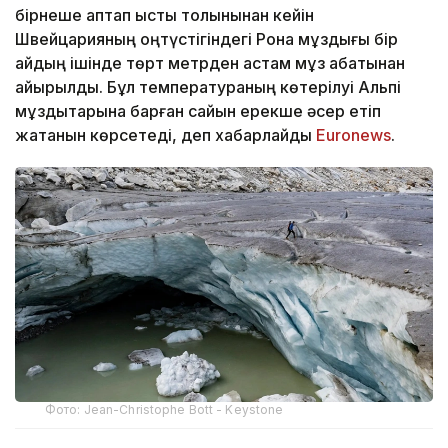
бірнеше аптап ыстық толқынынан кейін
Швейцарияның оңтүстігіндегі Рона мұздығы бір
айдың ішінде төрт метрден астам мұз қабатынан
айырылды. Бұл температураның көтерілуі Альпі
мұздықтарына барған сайын ерекше әсер етіп
жатқанын көрсетеді, деп хабарлайды
Еuronews
.
Фото: Jean-Christophe Bott - Keystone