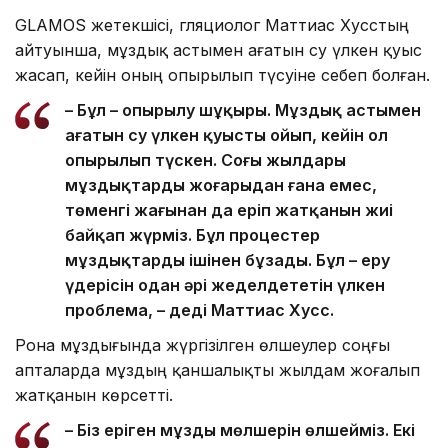
GLAMOS жетекшісі, гляциолог Маттиас Хусстың
айтуынша, мұздық астымен ағатын су үлкен қуыс
жасап, кейін оның опырылып түсуіне себеп болған.
– Бұл – опырылу шұңқыры. Мұздық астымен
ағатын су үлкен қуысты ойып, кейін ол
опырылып түскен. Соңғы жылдары
мұздықтардың жоғарыдан ғана емес,
төменгі жағынан да еріп жатқанын жиі
байқап жүрміз. Бұл процестер
мұздықтарды ішінен бұзады. Бұл – еру
үдерісін одан әрі жеделдететін үлкен
проблема, – деді Маттиас Хусс.
Рона мұздығында жүргізілген өлшеулер соңғы
апталарда мұздың қаншалықты жылдам жоғалып
жатқанын көрсетті.
– Біз еріген мұздың мөлшерін өлшейміз. Екі