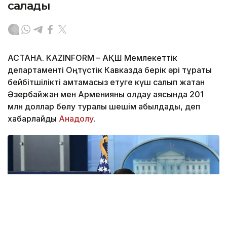
салады
АСТАНА. KAZINFORM – АҚШ Мемлекеттік
департаменті Оңтүстік Кавказда берік әрі тұрақты
бейбітшілікті қамтамасыз етуге күш салып жатқан
Әзербайжан мен Арменияны қолдау аясында 201
млн доллар бөлу туралы шешім қабылдады, деп
хабарлайды
Анадолу
.