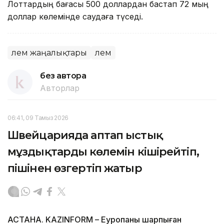
Лоттардың бағасы 500 доллардан бастап 72 мың
доллар көлемінде саудаға түседі.
Әлем жаңалықтары
Әлем
без автора
Авторлар
06:41, 09 Тамыз 2026
Швейцарияда аптап ыстық
мұздықтардың көлемін кішірейтіп,
пішінен өзгертіп жатыр
АСТАНА. KAZINFORM – Еуропаны шарпыған