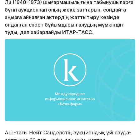
Ли (1940-1973) шығармашылығына табынушыларға
бүгін аукционнан оның жеке заттарын, сондай-ақ
аңызға айналған актердің жаттықтыру кезінде
қолданған спорт бұйымдарын алудың мүмкіндігі
туды, деп хабарлайды ИТАР-ТАСС.
АҚШ-тағы Нейт Сандерстің аукциондық үйі сауда-