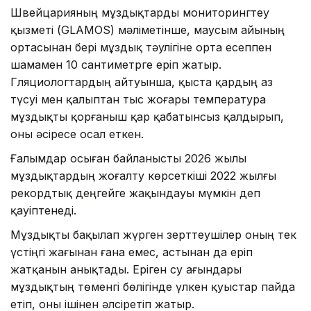
Швейцарияның мұздықтарды мониторингтеу
қызметі (GLAMOS) мәліметінше, маусым айының
ортасынан бері мұздық тәулігіне орта есеппен
шамамен 10 сантиметрге еріп жатыр.
Гляциологтардың айтуынша, қыста қардың аз
түсуі мен қалыптан тыс жоғары температура
мұздықты қорғаныш қар қабатынсыз қалдырып,
оны әсіресе осал еткен.
Ғалымдар осыған байланысты 2026 жылы
мұздықтардың жоғалту көрсеткіші 2022 жылғы
рекордтық деңгейге жақындауы мүмкін деп
қауіптенеді.
Мұздықты бақылап жүрген зерттеушілер оның тек
үстіңгі жағынан ғана емес, астынан да еріп
жатқанын анықтады. Еріген су ағындары
мұздықтың төменгі бөлігінде үлкен қуыстар пайда
етіп, оны ішінен әлсіретіп жатыр.