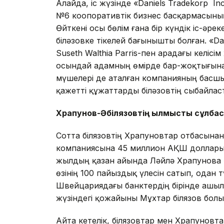
Алайда, іс жүзінде «Daniels Tradekorp
№6 коопоративтік бизнес басқармасыны
Өйткені осы бөлім ғана бір күндік іс-ә
Әбіләзовке тікелей бағынышты болған. «
Suseth Walthia Parris-пен арадағы келісім
осындай адамның өмірде бар-жоқтығына д
мүшелері де аталған компанияның басш
қажетті құжаттарды Әбіләзовтің сыбайла
Храпунов-Әбілязовтің қылмыстық сұлба
Сотта Әбілязовтің Храпуновтар отбасынан
компаниясына 45 миллион АҚШ доллары к
жылдың қазан айында Ләйлә Храпунова «
өзінің 100 пайыздық үлесін сатып, одан
Швейцариядағы банктердің бірінде ашыл
жүзіндегі қожайыны Мұхтар Әбілязов болы
Айта кетелік, Әбілязовтар мен Храпуновт