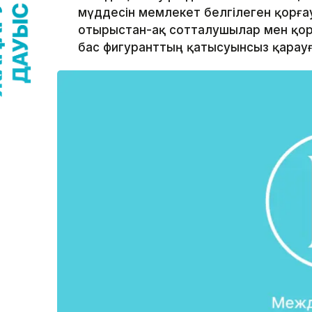
мүддесін мемлекет белгілеген қорғ
отырыстан-ақ сотталушылар мен қо
бас фигуранттың қатысуынсыз қарауғ