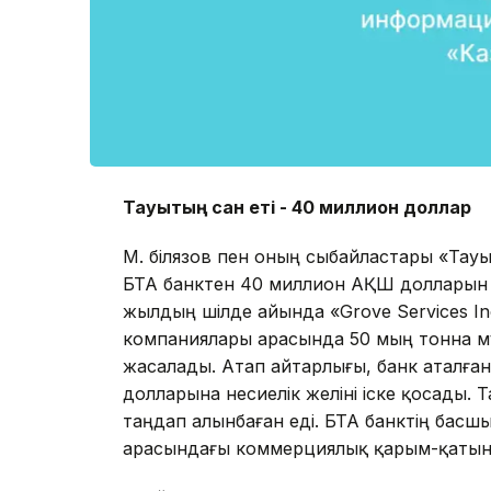
Тауықтың сан еті - 40 миллион доллар
М. Әбілязов пен оның сыбайластары «Тау
БТА банктен 40 миллион АҚШ долларын 
жылдың шілде айында «Grove Services In
компаниялары арасында 50 мың тонна мұз
жасалады. Атап айтарлығы, банк аталға
долларына несиелік желіні іске қосады. Т
таңдап алынбаған еді. БТА банктің басш
арасындағы коммерциялық қарым-қатынас