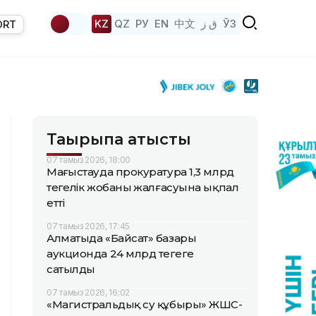
KZ
QZ
РУ
EN
中文
ق ز
ЎЗ
ORT
Тақырыпқа қатысты
07 тамыз 2026, 18:00
Маңғыстауда прокуратура 1,3 млрд
теңгелік жобаның жалғасуына ықпал
етті
07 тамыз 2026, 17:45
Алматыда «Байсат» базары
аукционда 24 млрд теңгеге
сатылды
07 тамыз 2026, 16:02
«Магистральдық су құбыры» ЖШС-