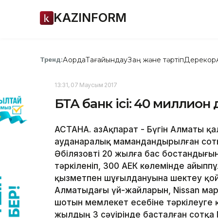
KAZINFORM
Ақорда
Тағайындау
Заң және тәртіп
Дерекқор
Тренд:
13:31, 07 Маусым 2017
БТА банк ісі: 40 миллион 
АСТАНА. ҚазАқпарат - Бүгін Алматы қ
ауданаралық мамандандырылған соты
Әбілязовті 20 жылға бас бостандығын
тәркіленіп, 300 АЕК көлемінде айыпп
қызметпен шұғылдануына шектеу қойы
Алматыдағы үй-жайларын, Nissan марк
шотын мемлекет есебіне тәркілеуге 
жылдың 3 сәуірінде басталған сотқа 