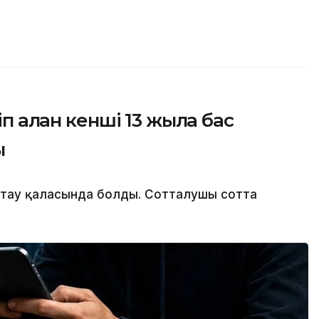
п алған кенші 13 жылға бас
ы
мтау қаласында болды. Сотталушы сотта