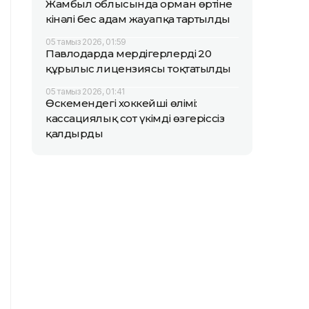
Жамбыл облысында орман өртіне
кінәлі бес адам жауапқа тартылды
05 тамыз 2026, 01:59
Павлодарда мердігерлердің 20
құрылыс лицензиясы тоқтатылды
05 тамыз 2026, 01:41
Өскемендегі хоккейші өлімі:
кассациялық сот үкімді өзгеріссіз
қалдырды