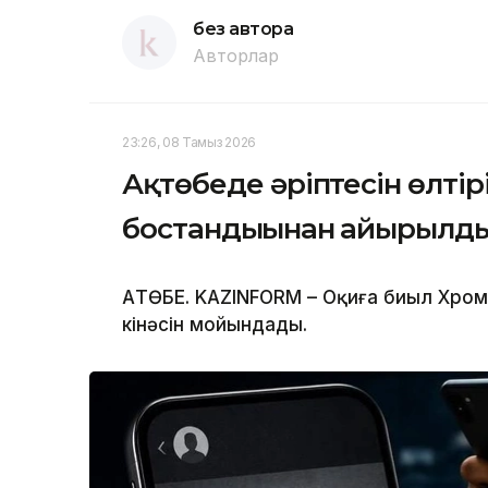
без автора
Авторлар
23:26, 08 Тамыз 2026
Ақтөбеде әріптесін өлтірі
бостандығынан айырылд
АҚТӨБЕ. KAZINFORM – Оқиға биыл Хро
кінәсін мойындады.