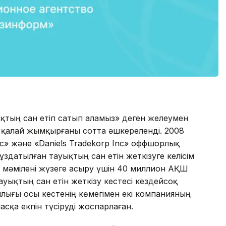
ықтың сан етіп сатып аламыз» деген желеумен
қалай жымқырғаны сотта әшкереленді. 2008
c» және «Daniels Tradekorp Inc» оффшорлық
датылған тауықтың сан етін жеткізуге келісім
н мәмілені жүзеге асыру үшін 40 миллион АҚШ
ауықтың сан етін жеткізу кестесі кездейсоқ
ылығы осы кестенің көмегімен екі компанияның
қа екпін түсіруді жоспарлаған.