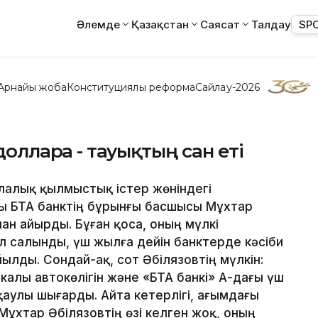
Әлемде
Қазақстан
Саясат
Талдау
SP
Арнайы жоба
Конституциялық реформа
Сайлау-2026
долларға - тауықтың сан еті
алалық қылмыстық істер жөніндегі
 БТА банктің бұрынғы басшысы Мұхтар
ан айырды. Бұған қоса, оның мүлкі
ұл салынды, үш жылға дейін банктерде кәсіби
лды. Сондай-ақ, сот Әбілязовтің мүлкін:
алы автокөлігін және «БТА банкі» АҚ-дағы үш
қаулы шығарды. Айта кетерлігі, ағымдағы
Мұхтар Әбілязовтің өзі келген жоқ, оның