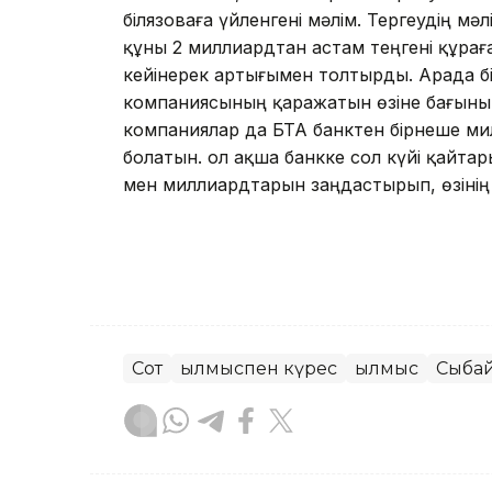
Әбілязоваға үйленгені мәлім. Тергеудің м
құны 2 миллиардтан астам теңгені құрағ
кейінерек артығымен толтырды. Арада бі
компаниясының қаражатын өзіне бағыныш
компаниялар да БТА банктен бірнеше ми
болатын. ол ақша банкке сол күйі қайтар
мен миллиардтарын заңдастырып, өзінің
Сот
Қылмыспен күрес
Қылмыс
Сыбай