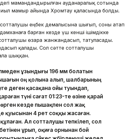
ндегі мамандандырылған ауданаралық сотында
а биыл мамыр айында Хромтау қаласында болды.
ні сотталушы еңбек демалысына шығып, соны атап
дәмханаға барған кезде үш кенші ішімдікке
н сотталушы өзара жанжандасып, татуласады.
здасып қалады. Сол сәтте сотталушы
ала шыққан.
өлмеден ұзындығы 196 мм болатын
 пышағын оң қолына алып, шалбарының
уге деген қасақана ойы туындап,
раған түні сағат 01:23-те өзіне қарай
көрген кезде пышақпен сол жақ
де қуысынан 4 рет соққы жасаған.
құлаған. Ал сотталушы тепкілеп, сол
бетінен ұрып, оқиға орнынан бой
орытындыға сәйкес жәбірленуші жедел