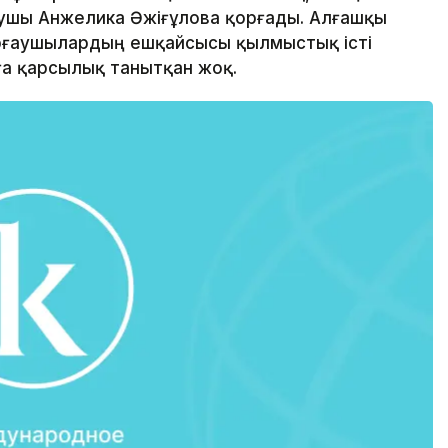
аушы Анжелика Әжіғұлова қорғады. Алғашқы
рғаушылардың ешқайсысы қылмыстық істі
а қарсылық танытқан жоқ.