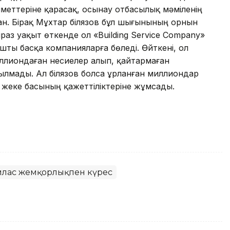
әліметтеріне қарасақ, осынау отбасылық мәміленің
ан. Бірақ Мұхтар Әбілязов бұл шығынының орнын
раз уақыт өткенде ол «Building Service Company»
ты басқа компанияларға бөледі. Өйткені, ол
ллиондаған несиелер алып, қайтармаған
ылмады. Ал Әбілязов болса ұрланған миллиондар
 жеке басының қажеттіліктеріне жұмсады.
лас жемқорлықпен күрес