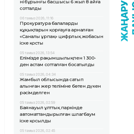
нің бұрынғы басшысы 6 жыл 8 айға
сотталды
06 тамыз 2026, 11:16
Прокуратура балалардың
құқықтарын қорғауға арналған
«Саналы ұрпақ» цифрлық жобасын
іске қосты
05 тамыз 2026, 13:54
Елімізде рақымшылықпен 1 300-
ден астам сотталған босатылды
05 тамыз 2026, 04:34
Жамбыл облысында сатып
алынған жер теліміне бөтен дүкен
рәсімделген
05 тамыз 2026, 02:59
Баянауыл ұлттық паркінде
автоматтандырылған шлагбаум
іске қосылды
05 тамыз 2026, 02:45