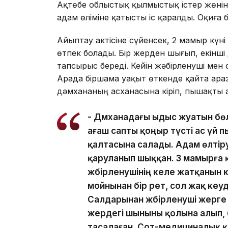
Ақтөбе облыстық қылмыстық істер жөні
адам өліміне қатысты іс қаралды. Оқиғ
Айыптау актісіне сүйенсек, 2 мамыр кү
өтпек болады. Бір жерден шығып, екінші 
тапсырыс береді. Кейін жәбірленуші ме
Арада біршама уақыт өткенде қайта ара
дәмхананың асханасына кіріп, пышақты 
- Дәмханадағы ыдыс жуатын б
ағаш сапты қоңыр түсті ас үй
қалтасына салады. Адам өлтір
қаруланып шыққан. 3 мамырға қа
жәбірленушінің келе жатқанын 
мойнынан бір рет, сол жақ кеу
Салдарынан жәбірленуші жерге 
жердегі шыныны қолына алып, 
тасалаған. Сот-медициналық қ