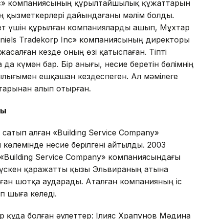
 Inc» компаниясының құрылтайшылық құжаттарын
ң қызметкерлері дайындағаны мәлім болды.
рекет үшін құрылған компанияларды ашып, Мұхтар
Daniels Tradekorp Inc» компаниясының директоры
 жасалған кезде оның өзі қатыспаған. Тіпті
а күмән бар. Бір анығы, несие беретін бөлімнің
ылығымен ешқашан кездеспеген. Ал мәмілеге
старынан алып отырған.
сы
 сатып алған «Building Service Company»
өлемінде несие берілгені айтылды. 2003
Building Service Company» компаниясындағы
 түскен қаражатты қызы Эльвираның атына
ған шотқа аударады. Аталған компанияның іс
п шыға келеді.
ар құда болған әулеттер: Ілияс Храпунов Мәдина