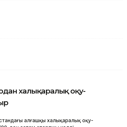
одан халықаралық оқу-
ыр
қстандағы алғашқы халықаралық оқу-