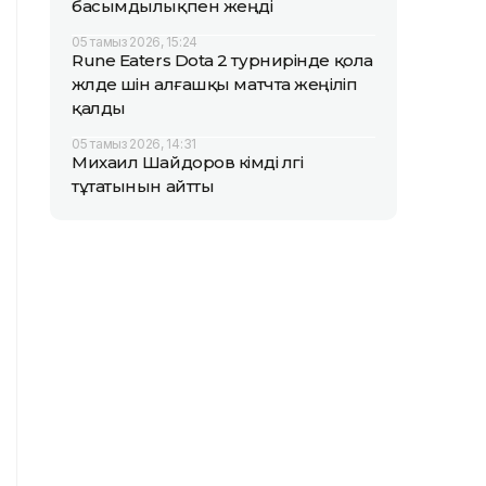
басымдылықпен жеңді
05 тамыз 2026, 15:24
Rune Eaters Dota 2 турнирінде қола
жүлде үшін алғашқы матчта жеңіліп
қалды
05 тамыз 2026, 14:31
Михаил Шайдоров кімді үлгі
тұтатынын айтты