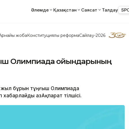
Әлемде
Қазақстан
Саясат
Талдау
SP
Арнайы жоба
Конституциялық реформа
Сайлау-2026
ұңғыш Олимпиада ойындарының
21 жыл бұрын тұңғыш Олимпиада
 хабарлайды ҚазАқпарат тілшісі.