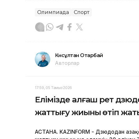
Олимпиада
Спорт
Күнсұлтан Отарбай
Авторлар
17:59, 05 Тамыз 2026
Елімізде алғаш рет дзюд
жаттығу жиыны өтіп жат
АСТАНА. KAZINFORM - Дзюдодан Қаза