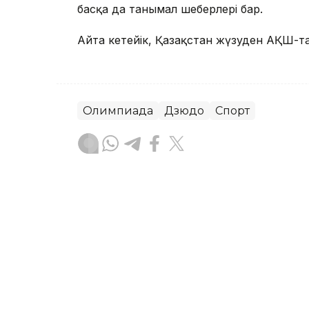
басқа да танымал шеберлері бар.
Айта кетейік, Қазақстан жүзуден АҚШ-т
Олимпиада
Дзюдо
Спорт
Эльмира Оралбаева
Авторлар
18:55, 03 Тамыз 2026
IOAI-2026: шетелдік қат