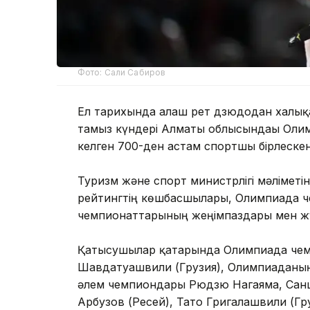
Фото: Сали Сабиров
Ел тарихында алғаш рет дзюдодан халық
тамыз күндері Алматы облысындағы Олим
келген 700-ден астам спортшы бірлеске
Туризм және спорт министрлігі мәліметі
рейтингтің көшбасшылары, Олимпиада ч
чемпионаттарының жеңімпаздары мен жү
Қатысушылар қатарында Олимпиада чем
Шавдатуашвили (Грузия), Олимпиаданың 
әлем чемпиондары Рюдзю Нагаяма, Санш
Арбузов (Ресей), Тато Григалашвили (Гр