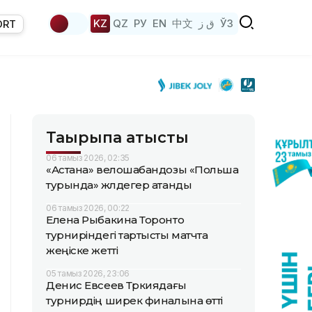
KZ
QZ
РУ
EN
中文
ق ز
ЎЗ
ORT
Тақырыпқа қатысты
06 тамыз 2026, 02:35
«Астана» велошабандозы «Польша
турында» жүлдегер атанды
06 тамыз 2026, 00:22
Елена Рыбакина Торонто
турниріндегі тартысты матчта
жеңіске жетті
05 тамыз 2026, 23:06
Денис Евсеев Түркиядағы
турнирдің ширек финалына өтті