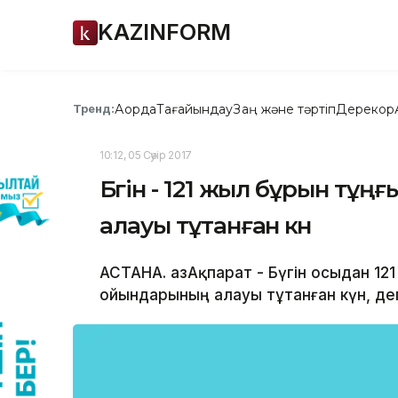
KAZINFORM
Ақорда
Тағайындау
Заң және тәртіп
Дерекқор
Тренд:
10:12, 05 Сәуір 2017
Бүгін - 121 жыл бұрын т
алауы тұтанған күн
АСТАНА. ҚазАқпарат - Бүгін осыдан 1
ойындарының алауы тұтанған күн, деп