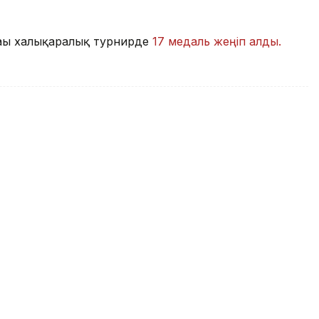
ағы халықаралық турнирде
17 медаль жеңіп алды.
ысушылардың пікірі қандай