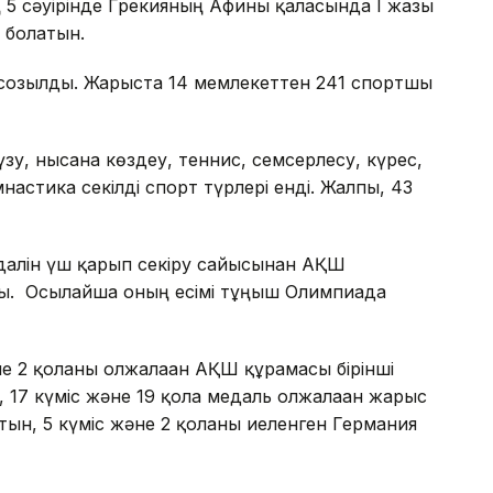
 5 сәуірінде Грекияның Афины қаласында І жазғы
 болатын.
созылды. Жарыста 14 мемлекеттен 241 спортшы
зу, нысана көздеу, теннис, семсерлесу, күрес,
настика секілді спорт түрлері енді. Жалпы, 43
алін үш қарғып секіру сайысынан АҚШ
. Осылайша оның есімі тұңғыш Олимпиада
не 2 қоланы олжалаған АҚШ құрамасы бірінші
, 17 күміс және 19 қола медаль олжалаған жарыс
ын, 5 күміс және 2 қоланы иеленген Германия