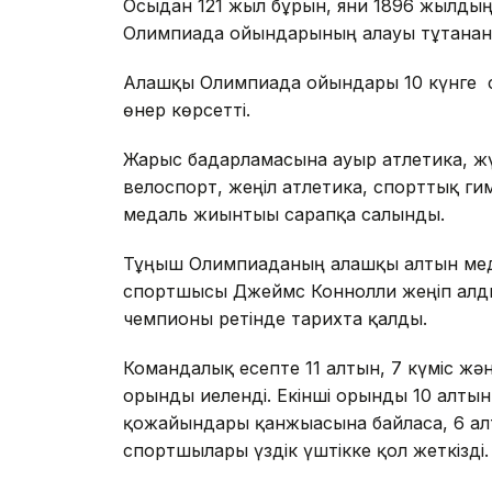
Осыдан 121 жыл бұрын, яғни 1896 жылдың
Олимпиада ойындарының алауы тұтанған
Алғашқы Олимпиада ойындары 10 күнге 
өнер көрсетті.
Жарыс бағдарламасына ауыр атлетика, жү
велоспорт, жеңіл атлетика, спорттық гим
медаль жиынтығы сарапқа салынды.
Тұңғыш Олимпиаданың алғашқы алтын мед
спортшысы Джеймс Коннолли жеңіп алды
чемпионы ретінде тарихта қалды.
Командалық есепте 11 алтын, 7 күміс жә
орынды иеленді. Екінші орынды 10 алтын
қожайындары қанжығасына байласа, 6 алт
спортшылары үздік үштікке қол жеткізді.