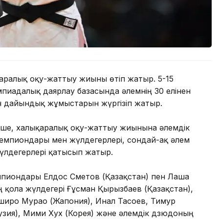
аралық оқу-жаттығу жиыны өтіп жатыр. 5-15
пиадалық даярлау базасында әлемнің 30 елінен
н дайындық жұмыстарын жүргізіп жатыр.
нше, халықаралық оқу-жаттығу жиынына әлемдік
емпиондары мен жүлдегерлері, сондай-ақ әлем
лдегерлері қатысып жатыр.
пиондары Елдос Сметов (Қазақстан) пен Лаша
қола жүлдегері Ғұсман Қырғызбаев (Қазақстан),
иро Мурао (Жапония), Инал Тасоев, Тимур
узия), Мими Хух (Корея) және әлемдік дзюдоның