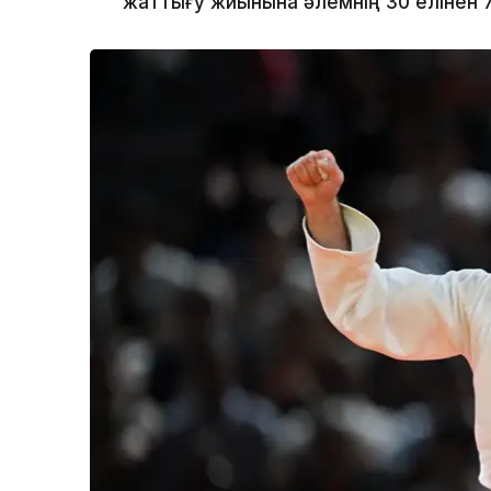
жаттығу жиынына әлемнің 30 елінен 