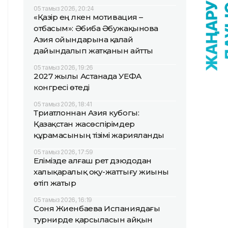
05 тамыз 2026, 20:24
«Қазір ең үлкен мотивация –
отбасым»: Әбиба Әбужақынова
Азия ойындарына қалай
дайындалып жатқанын айтты
05 тамыз 2026, 19:26
2027 жылы Астанада УЕФА
конгресі өтеді
05 тамыз 2026, 18:41
Триатлоннан Азия кубогы:
Қазақстан жасөспірімдер
құрамасының тізімі жарияланды
05 тамыз 2026, 17:59
Елімізде алғаш рет дзюдодан
халықаралық оқу-жаттығу жиыны
өтіп жатыр
05 тамыз 2026, 16:19
Соня Жиенбаева Испаниядағы
турнирде қарсыласын айқын