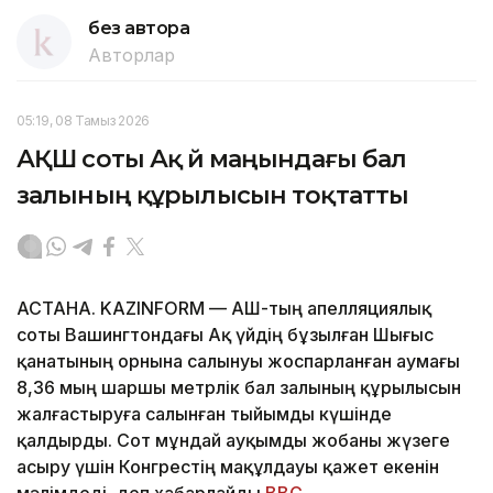
без автора
Авторлар
05:19, 08 Тамыз 2026
АҚШ соты Ақ үй маңындағы бал
залының құрылысын тоқтатты
АСТАНА. KAZINFORM — АҚШ-тың апелляциялық
соты Вашингтондағы Ақ үйдің бұзылған Шығыс
қанатының орнына салынуы жоспарланған аумағы
8,36 мың шаршы метрлік бал залының құрылысын
жалғастыруға салынған тыйымды күшінде
қалдырды. Сот мұндай ауқымды жобаны жүзеге
асыру үшін Конгрестің мақұлдауы қажет екенін
мәлімдеді, деп хабарлайды
BBC
.