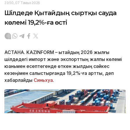
23:50, 07 Тамыз 2026
Шілдеде Қытайдың сыртқы сауда
көлемі 19,2%-ға өсті
АСТАНА. KAZINFORM – Қытайдың 2026 жылғы
шілдедегі импорт және экспорттың жалпы көлемі
юаньмен есептегенде өткен жылдың сәйкес
кезеңімен салыстырғанда 19,2%-ға артты, деп
хабарлайды
Синьхуа
.