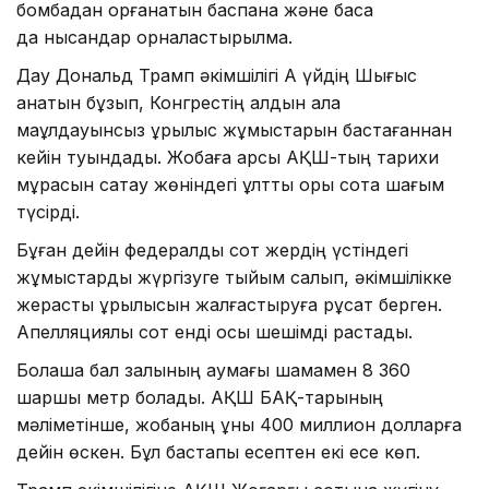
бомбадан қорғанатын баспана және басқа
да нысандар орналастырылмақ.
Дау Дональд Трамп әкімшілігі Ақ үйдің Шығыс
қанатын бұзып, Конгрестің алдын ала
мақұлдауынсыз құрылыс жұмыстарын бастағаннан
кейін туындады. Жобаға қарсы АҚШ-тың тарихи
мұрасын сақтау жөніндегі ұлттық қоры сотқа шағым
түсірді.
Бұған дейін федералдық сот жердің үстіндегі
жұмыстарды жүргізуге тыйым салып, әкімшілікке
жерасты құрылысын жалғастыруға рұқсат берген.
Апелляциялық сот енді осы шешімді растады.
Болашақ бал залының аумағы шамамен 8 360
шаршы метр болады. АҚШ БАҚ-тарының
мәліметінше, жобаның құны 400 миллион долларға
дейін өскен. Бұл бастапқы есептен екі есе көп.