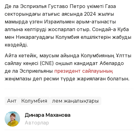
Де ла Эсприэлья Густаво Петро үкіметі Газа
секторындағы қақтығыс аясында 2024 жылғы
мамырда үзген Израильмен қарым-қатынасты
қалпына келтіруді жоспарлап отыр. Сондай-ақ Куба
мен Никарагуадағы Колумбия елшіліктерін жабуды
көздейді.
Айта кетейік, маусым айында Колумбияның Ұлттық
сайлау кеңесі (CNE) оңшыл кандидат Абелардо
де ла Эсприельяны
президент сайлауының
жеңімпазы деп ресми түрде жариялаған болатын.
Ант
Колумбия
Әлем жаңалықтары
Динара Маханова
Авторлар