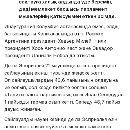
сақтауға халық алдында уәде беремін, —
деді мемлекет басшысы парламент
мүшелерінің қатысуымен өткен рәсімде.
Инаугурация Колумбия астанасында емес, елдің
батысындағы Кали қаласында өтті. Рәсімге
Аргентина президенті Хавьер Милей, Чили
президенті Хосе Антонио Каст және Эквадор
президенті Даниэль Нобоа да қатысты.
Де ла Эсприэлья 21 маусымда өткен президент
сайлауының екінші турында жеңіске жетті.
Ол сайлаушылардың 49,6 пайызының қолдауына
ие болып, сол кезде билікте болған солшыл
«Тарихи пакт» партиясының өкілі Иван Сепедудан
1 пайыздық тармаққа озып кетті. Сепеду 48,7 пайыз
дауыс жинаған.
Сайлауалды науқан кезінде де ла Эсприэлья өзін
қалыптасқан саяси жүйеге қатысы жоқ саясаткер