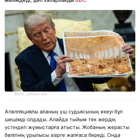
Фото: yahoo.com
Апелляциялық алқаның үш судьясының екеуі бұл
шешімді қолдады. Алайда тыйым тек жердің
үстіндегі жұмыстарға қатысты. Жобаның жерасты
бөлігінің құрылысы әзірге жалғаса береді. Онда