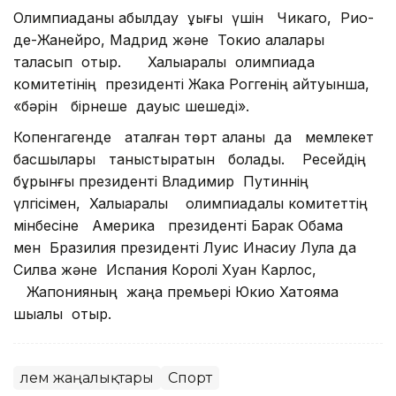
Олимпиаданы қабылдау құқығы үшін Чикаго, Рио-
де-Жанейро, Мадрид және Токио қалалары
таласып отыр. Халықаралық олимпиада
комитетінің президенті Жака Роггенің айтуынша,
«бәрін бірнеше дауыс шешеді».
Копенгагенде аталған төрт қаланы да мемлекет
басшылары таныстыратын болады. Ресейдің
бұрынғы президенті Владимир Путиннің
үлгісімен, Халықаралық олимпиадалық комитеттің
мінбесіне Америка президенті Барак Обама
мен Бразилия президенті Луис Инасиу Лула да
Силва және Испания Королі Хуан Карлос,
Жапонияның жаңа премьері Юкио Хатояма
шыққалы отыр.
Әлем жаңалықтары
Спорт