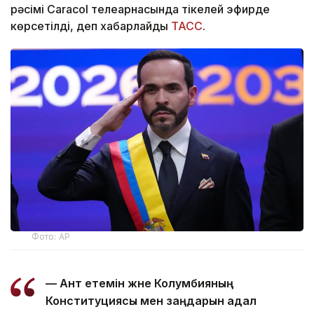
рәсімі Caracol телеарнасында тікелей эфирде
көрсетілді, деп хабарлайды
ТАСС
.
Фото: AP
— Ант етемін және Колумбияның
Конституциясы мен заңдарын адал