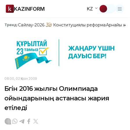
KAZINFORM
KZ
Сайлау-2026
Конституциялық реформа
Арнайы жо
Тренд:
08:00, 02 Қазан 2009
Бүгін 2016 жылғы Олимпиада
ойындарының астанасы жария
етіледі