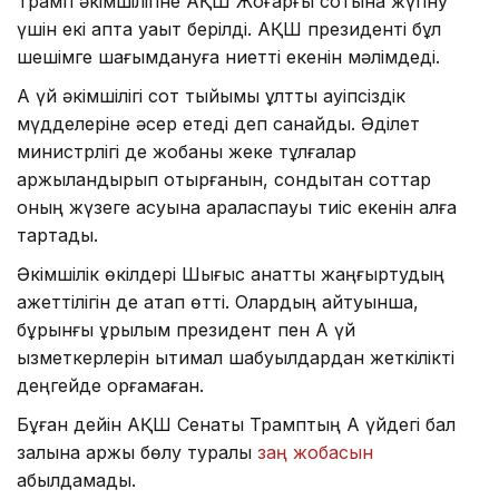
Трамп әкімшілігіне АҚШ Жоғарғы сотына жүгіну
үшін екі апта уақыт берілді. АҚШ президенті бұл
шешімге шағымдануға ниетті екенін мәлімдеді.
Ақ үй әкімшілігі сот тыйымы ұлттық қауіпсіздік
мүдделеріне әсер етеді деп санайды. Әділет
министрлігі де жобаны жеке тұлғалар
қаржыландырып отырғанын, сондықтан соттар
оның жүзеге асуына араласпауы тиіс екенін алға
тартады.
Әкімшілік өкілдері Шығыс қанатты жаңғыртудың
қажеттілігін де атап өтті. Олардың айтуынша,
бұрынғы құрылым президент пен Ақ үй
қызметкерлерін ықтимал шабуылдардан жеткілікті
деңгейде қорғамаған.
Бұған дейін АҚШ Сенаты Трамптың Ақ үйдегі бал
залына қаржы бөлу туралы
заң жобасын
қабылдамады.