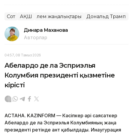
Сот
АҚШ
Әлем жаңалықтары
Дональд Трамп
Динара Маханова
Авторлар
04:57, 08 Тамыз 2026
Абелардо де ла Эсприэлья
Колумбия президенті қызметіне
кірісті
АСТАНА. KAZINFORM —
Кәсіпкер әрі саясаткер
Абелардо де ла Эсприэлья Колумбияның жаңа
президенті ретінде ант қабылдады. Инаугурация