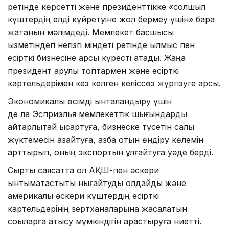
ретінде көрсетті және президенттікке «солшыл
күштердің елді күйретуіне жол бермеу үшін» бара
жатқанын мәлімдеді. Мемлекет басшысы
қызметіндегі негізгі міндеті ретінде қылмыс пен
есірткі бизнесіне қарсы күресті атады. Жаңа
президент қарулы топтармен және есірткі
картельдерімен кез келген келіссөз жүргізуге қарсы.
Экономикалық өсімді ынталандыру үшін
де ла Эсприэлья мемлекеттік шығындарды
айтарлықтай қысқартуға, бизнеске түсетін салық
жүктемесін азайтуға, қазба отын өндіру көлемін
арттырып, оның экспортын ұлғайтуға уәде берді.
Сыртқы саясатта ол АҚШ-пен әскери
ынтымақтастықты нығайтуды қолдайды және
америкалық әскери күштердің есірткі
картельдерінің зертханаларына жасалатын
соққыларға қатысу мүмкіндігін қарастыруға ниетті.