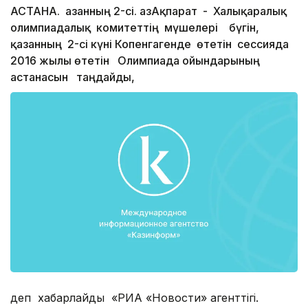
АСТАНА. Қазанның 2-сі. ҚазАқпарат - Халықаралық
олимпиадалық комитеттің мүшелері бүгін,
қазанның 2-сі күні Копенгагенде өтетін сессияда
2016 жылы өтетін Олимпиада ойындарының
астанасын таңдайды,
деп хабарлайды «РИА «Новости» агенттігі.