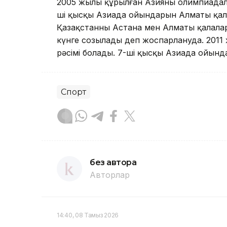
2005 жылы құрылған Азияның олимпиадалық
ші қысқы Азиада ойындарын Алматы қал
Қазақстанның Астана мен Алматы қалала
күнге созылады деп жоспарлануда. 2011
рәсімі болады. 7-ші қысқы Азиада ойында
Спорт
без автора
Авторлар
14:40, 08 Тамыз 2026