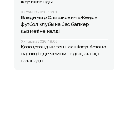
жарияланды
07 тамыз 2026, 19:01
Владимир Слишкович «Жеңіс»
футбол клубына бас бапкер
қызметіне келді
07 тамыз 2026, 18:06
Қазақстандық теннисшілер Астана
турнирінде чемпиондық атаққа
таласады