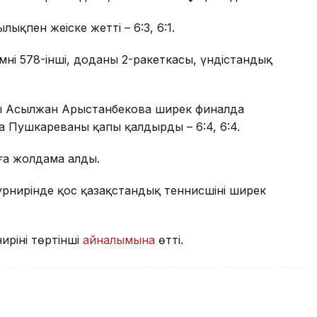
қпен жеңіске жетті – 6:3, 6:1.
ің 578-інші, доданың 2-ракеткасы, үндістандық
сы Асылжан Арыстанбекова ширек финалда
на Пушкареваны қапы қалдырды – 6:4, 6:4.
ға жолдама алды.
урнирінде қос қазақстандық теннисшінің ширек
рінің төртінші
айналымына
өтті.