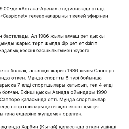
 19.00-де «Астана-Арена» стадионында өтеді.
«Caspionet» телеарналарының тікелей эфирінен
 басталады. Ал 1986 жылы алғаш рет қысқы
мды жарыс төрт жылда бір рет өткізіліп
адалық кеңесінің басшылығымен жүзеге
летін болсақ, алғашқы жарыс 1986 жылы Саппоро
нда өткен. Мұнда спорттың 8 түрі бойынша
ысқа 7 елдің спортшылары қатысып, тек 4 елдің
 болған. Екінші қысқы Азиада ойындары 1990
 Саппоро қаласында өтті. Мұнда спортшылар
 елдің спортшылары қатысқан екінші қысқы
ы ғана елдеріне жүлдемен оралған.
 ақпанда Харбин (Қытай) қаласында өткен үшінші