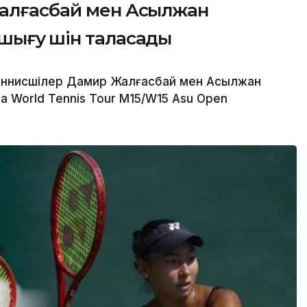
Жалғасбай мен Асылжан
шығу үшін таласады
теннисшілер Дамир Жалғасбай мен Асылжан
 World Tennis Tour M15/W15 Asu Open