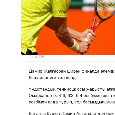
Фото: ҚТФ
Дамир Жалғасбай ширек финалда әлемдік
Кешарваниға тап келді.
Үндістандық теннисші осы жарыстың алғ
Омархановты 4:6, 6:3, 6:4 есебімен жеңіп 
есебімен алда тұрып, сол басымдылығын
Бір апта бұрын Дамир Астанада дәл осы М