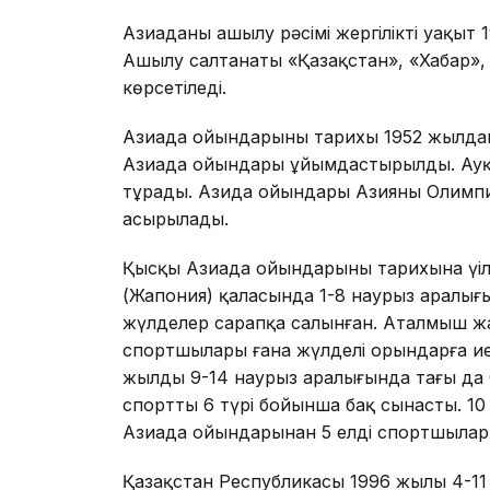
Азиаданың ашылу рәсімі жергілікті уақыт
Ашылу салтанаты «Қазақстан», «Хабар», 
көрсетіледі.
Азиада ойындарының тарихы 1952 жылдан
Азиада ойындары ұйымдастырылды. Ауқы
тұрады. Азида ойындары Азияның Олимпи
асырылады.
Қысқы Азиада ойындарының тарихына үңі
(Жапония) қаласында 1-8 наурыз аралығы
жүлделер сарапқа салынған. Аталмыш жар
спортшылары ғана жүлделі орындарға ие
жылдың 9-14 наурыз аралығында тағы да
спорттың 6 түрі бойынша бақ сынасты. 10
Азиада ойындарынан 5 елдің спортшылар
Қазақстан Республикасы 1996 жылы 4-11