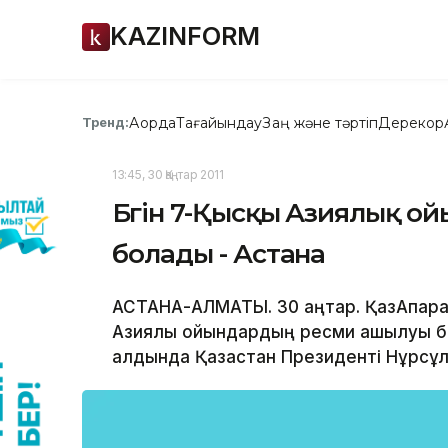
KAZINFORM
Ақорда
Тағайындау
Заң және тәртіп
Дерекқор
Тренд:
13:45, 30 Қаңтар 2011
Бүгін 7-Қысқы Азиялық 
болады - Астана
АСТАНА-АЛМАТЫ. 30 қаңтар. ҚазАқпарат
Азиялық ойындардың ресми ашылуы б
алдында Қазақстан Президенті Нұрсұл