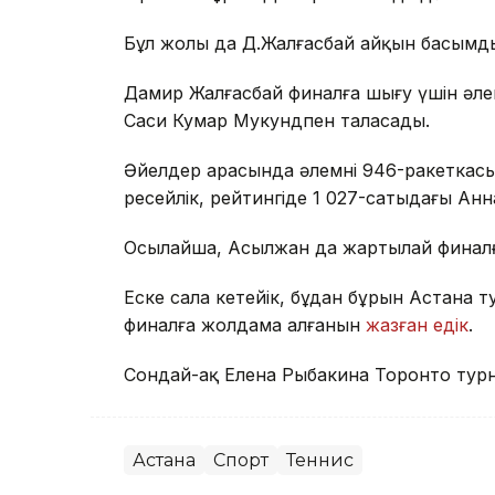
Бұл жолы да Д.Жалғасбай айқын басымдылы
Дамир Жалғасбай финалға шығу үшін әлемн
Саси Кумар Мукундпен таласады.
Әйелдер арасында әлемнің 946-ракетка
ресейлік, рейтингіде 1 027-сатыдағы Ан
Осылайша, Асылжан да жартылай финал
Еске сала кетейік, бұдан бұрын Астана т
финалға жолдама алғанын
жазған едік
.
Сондай-ақ Елена Рыбакина Торонто турни
Астана
Спорт
Теннис