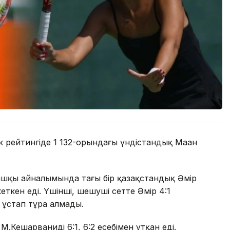
 рейтингіде 1 132-орындағы үндістандық Маан
ашқы айналымында тағы бір қазақстандық Әмір
кеткен еді. Үшінші, шешуші сетте Әмір 4:1
 ұстап тұра алмады.
.Кешарваниді 6:1, 6:2 есебімен ұтқан еді.