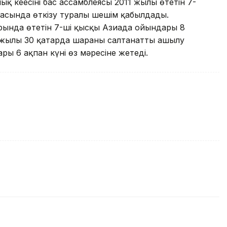
 кеңесінің бас ассамблеясы 2011 жылы өтетін 7-
асында өткізу туралы шешім қабылдады.
рында өтетін 7-ші қысқы Азиада ойындары 8
 жылы 30 қаңтарда шараның салтанатты ашылу
ры 6 ақпан күні өз мәресіне жетеді.