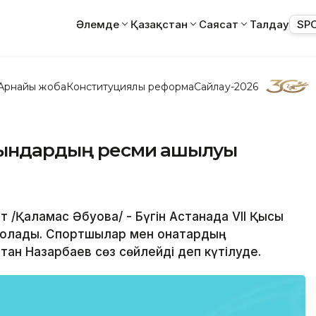
Әлемде
Қазақстан
Саясат
Талдау
SP
Арнайы жоба
Конституциялық реформа
Сайлау-2026
ойындардың ресми ашылуы
 /Қаламқас Әбуова/ - Бүгін Астанада VII Қысқы
олады. Спортшылар мен қонақтардың
тан Назарбаев сөз сөйлейді деп күтілуде.