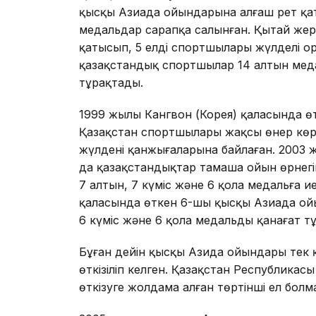
қысқы Азиада ойындарына алғаш рет қат
медальдар сарапқа салынған. Қытай жер
қатысып, 5 елдің спортшылары жүлделі о
қазақстандық спортшылар 14 алтын меда
тұрақтады.
1999 жылы Кангвон (Корея) қаласында ө
Қазақстан спортшылары жақсы өнер көрсе
жүлдені қанжығаларына байлаған. 2003
да қазақстандықтар тамаша ойын өрнегі
7 алтын, 7 күміс және 6 қола медальға и
қаласында өткен 6-шы қысқы Азиада ой
6 күміс және 6 қола медальды қанағат т
Бұған дейін қысқы Азида ойындары тек қ
өткізіліп келген. Қазақстан Республика
өткізуге жолдама алған төртінші ел болм