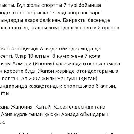
ысты. Бұл жолы спорттың 7 түрі бойынша
інде өткен жарысқа 17 елдің спортшылары
рындарды өзара бөліскен. Байрақты бәсекеде
ль еншілеп, жалпы командалық есепте 2 орынға
ткен 4-ші қысқы Азиада ойындарында да
тті. Олар 10 алтын, 8 күміс және 7 қола
 жылы Аомори (Япония) қаласында өткен жарыста
н көрсете білді. Жапон жерінде отандастарымыз
е болған. Ал 2007 жылы Чангуин (Қытай)
ындарында қазақстандық спортшылар 6 алтын,
ұтты.
ана Жапония, Қытай, Корея елдерінде ғана
сы Азия құрлығынан қысқы Азиада ойындарын
ақ.