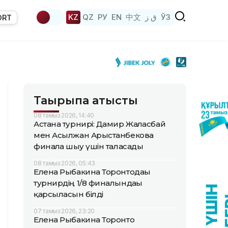
KZ
QZ
РУ
EN
中文
ق ز
ЎЗ
ORT
Тақырыпқа қатысты
08 тамыз 2026, 14:40
Астана турнирі: Дамир Жалғасбай
мен Асылжан Арыстанбекова
финалға шығу үшін таласады
08 тамыз 2026, 05:43
Елена Рыбакина Торонтодағы
турнирдің 1/8 финалындағы
қарсыласын білді
07 тамыз 2026, 23:20
Елена Рыбакина Торонто