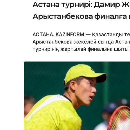
Астана турнирі: Дамир 
Арыстанбекова финалға 
АСТАНА. KAZINFORM — Қазақстандық 
Арыстанбекова жекелей сында Астана
турнирінің жартылай финалына шықты.