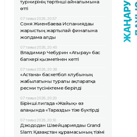
турнирінің төртінші айналымына
өтті
07 тамыз 2026, 20:57
Соня Жиенбаева Испаниядағы
жарыстың жартылай финалына
жолдама алды
07 тамыз 2026, 20:40
Владимир Чебурин «Атырау» бас
бапкері қызметінен кетті
07 тамыз 2026, 20:38
«Астана» баскетбол клубының
жабылатыны туралы ақпаратқа
ресми түсініктеме берілді
07 тамыз 2026, 20:20
Бірінші лигада «Жайық» өз
алаңында «Таразды» тізе бүктірді
07 тамыз 2026, 20:10
Дзюдодан Швейцариядағы Grand
Slam: Қазақстан құрамасының тізімі