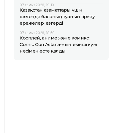
07 тамыз 2026, 19:10
Қазақстан азаматтары үшін
шетелде баланың туғанын тіркеу
ережелері өзгерді
07 тамыз 2026, 18:50
Косплей, аниме және комикс:
Comic Con Astana-ның екінші күні
несімен есте қалды