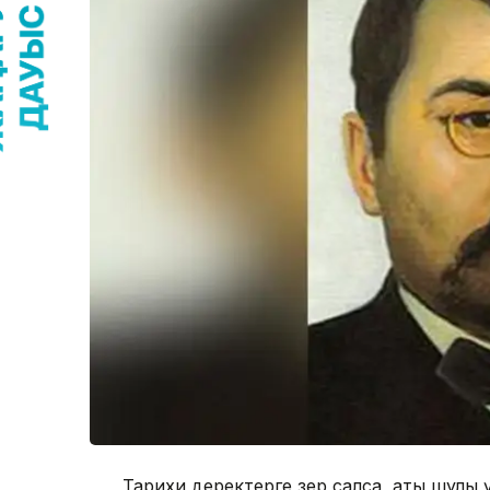
Тарихи деректерге зер салсақ, аты шулы 