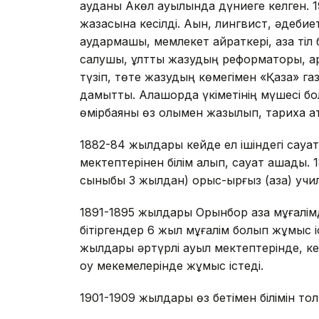
ауданы Ақкөл ауылында дүниеге келген.
жазасына кесілді. Ақын, лингвист, әдебие
аудармашы, мемлекет қайраткері, қазақ ті
салушы, ұлттық жазудың реформаторы, ара
түзіп, төте жазудың көмегімен «Қазақ» 
дамытты. Алашорда үкіметінің мүшесі бо
өмірбаяны өз қолымен жазылып, тарихқа қа
1882-84 жылдары кейде ел ішіндегі сауа
мектептерінен білім алып, сауат ашады.
сыныбы 3 жылдан) орыс-қырғыз (қазақ) учи
1891-1895 жылдары Орынбор қазақ мұғалімд
бітіргендер 6 жыл мұғалім болып жұмыс і
жылдары әртүрлі ауыл мектептерінде, кей
оқу мекемелерінде жұмыс істеді.
1901-1909 жылдары өз бетімен білімін т