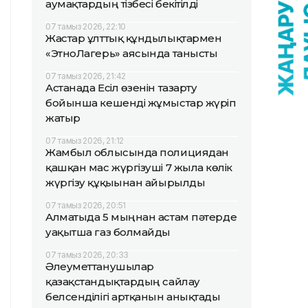
аумақтардың тізбесі бекітілді
07 тамыз 2026, 22:10
Жастар ұлттық құндылықтармен
«ЭтноЛагерь» аясында танысты
07 тамыз 2026, 21:42
Астанада Есіл өзенін тазарту
бойынша кешенді жұмыстар жүріп
жатыр
07 тамыз 2026, 21:12
Жамбыл облысында полициядан
қашқан мас жүргізуші 7 жылға көлік
жүргізу құқығынан айырылды
07 тамыз 2026, 20:51
Алматыда 5 мыңнан астам пәтерде
уақытша газ болмайды
07 тамыз 2026, 20:33
Әлеуметтанушылар
қазақстандықтардың сайлау
белсенділігі артқанын анықтады