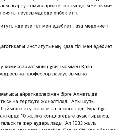
 халық ағарту комиссариаты жанындағы Ғылыми-
 сияқты лауазымдарда еңбек етті.
тутында қазақ тілі мен әдебиеті, қазақ мәдениеті
агогикалық институтының Қазақ тілі мен әдебиеті
арту комиссариатының ұсынысымен Қазақ
 кафедрасына профессор лазауызымына
ғалысы қайраткерлерімен бірге Алматыда
қтысына тергеуге жөнелтіледі. Аты шулы
 бойынша ату жазасына кесілген еді. Бірақ бұл
 қаңтарда 10 жылға концлагерьге ауыстырылса,
гельскіге жер аударылады. Ал 1933 жылы