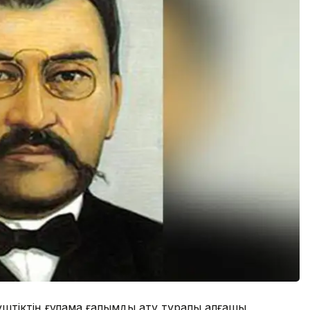
үштіктің ғұлама ғалымды ату туралы алғашқы