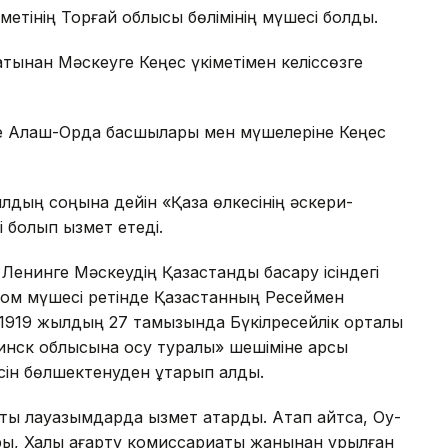
етінің Торғай облысы бөлімінің мүшесі болды.
тынан Мәскеуге Кеңес үкіметімен келіссөзге
е Алаш-Орда басшылары мен мүшелеріне Кеңес
дың соңына дейін «Қазақ өлкесінің әскери-
 болып қызмет етеді.
 Ленинге Мәскеудің Қазақстанды басқару ісіндегі
ком мүшесі ретінде Қазақстанның Ресеймен
 1919 жылдың 27 тамызында Бүкілресейлік орталық
бинск облысына қосу туралы» шешіміне қарсы
н бөлшектенуден құтқарып қалды.
ы лауазымдарда қызмет атқарды. Атап айтсақ, Оқу-
сары, Халық ағарту комиссариаты жанынан құрылған