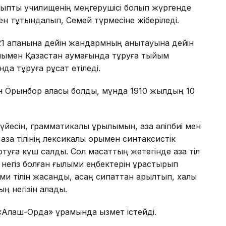
ныптық училищенің меңгерушісі болып жүргенде
н тұтқындалып, Семей түрмесіне жіберіледі.
1 ақпанына дейін жандармның анықтауына дейін
ымен Қазақстан аумағында тұруға тыйым
да тұруға рұқсат етіледі.
ан Орынбор қаласы болды, мұнда 1910 жылдың 10
үйесін, грамматикалық құрылымын, қазақ әліпбиі мен
азақ тілінің лексикалық қорымен синтаксистік
туға күш салды. Сол мақсаттың жетегінде қазақ тіл
а негіз болған ғылыми еңбектерін құрастырып
и тілін жасанды, қасаң сипаттан арылтып, халық
ң негізін қалады.
Алаш-Орда» құрамында қызмет істейді.