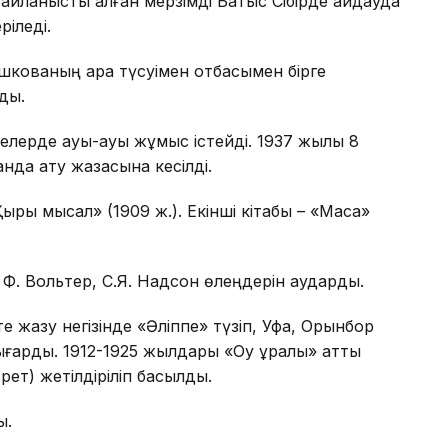
ланысты қалған мерзімді Батыс Сібірде айдауда
ріледі.
шкованың ара түсуімен отбасымен бірге
ды.
елерде ауық-ауық жұмыс істейді. 1937 жылы 8
анда ату жазасына кесілді.
ырық мысал» (1909 ж.). Екінші кітабы – «Маса»
 Ф. Вольтер, С.Я. Надсон өлеңдерін аударды.
е жазу негізінде «Әліппе» түзіп, Уфа, Орынбор
арды. 1912-1925 жылдары «Оқу құралы» атты
рет) жетілдіріліп басылды.
ы.