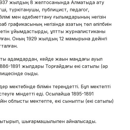
 1937 жылдың 8 желтоқсанында Алматыда ату
тші, түркітанушы, публицист, педагог,
л білімі мен әдебиеттану ғылымдарының негізін
б графикасының негізінде қазақтың төл әліпбиін
газетін ұйымдастырды, ұлттық журналистиканы
лған. Оның 1929 жылдың 12 мамырына дейінгі
тталған.
тты адамдардан, кейде жақын маңдағы ауыл
 1886-1891 жылдары Торғайдағы екі сатылы (әр
лищесінде оқыды.
ер мектебінде білімін тереңдетті. Бұл мектепті
стеуге міндетті еді. Осылайша 1895-1891
ін облыстық мектепте, екі сыныптық (екі сатылы)
олықтырып, шығармашылықпен айналысады.