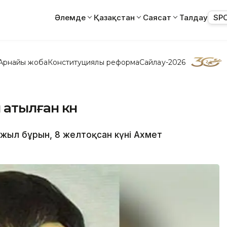
Әлемде
Қазақстан
Саясат
Талдау
SP
Арнайы жоба
Конституциялық реформа
Сайлау-2026
 атылған күн
 жыл бұрын, 8 желтоқсан күні Ахмет