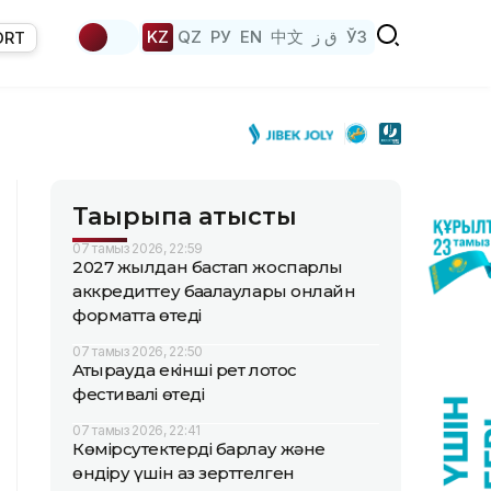
KZ
QZ
РУ
EN
中文
ق ز
ЎЗ
ORT
Тақырыпқа қатысты
07 тамыз 2026, 22:59
2027 жылдан бастап жоспарлы
аккредиттеу бағалаулары онлайн
форматта өтеді
07 тамыз 2026, 22:50
Атырауда екінші рет лотос
фестивалі өтеді
07 тамыз 2026, 22:41
Көмірсутектерді барлау және
өндіру үшін аз зерттелген