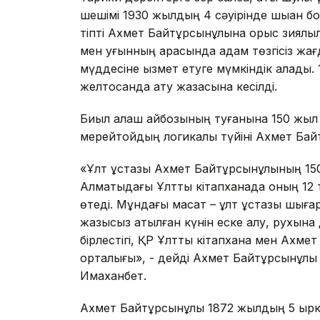
шешімі 1930 жылдың 4 сәуірінде шыққан бо
тіпті Ахмет Байтұрсынұлына орыс зиялы
мен қуғынның арасында адам төзгісіз жағд
мүддесіне қызмет етуге мүмкіндік алады.
желтоқсанда ату жазасына кесілді.
Биыл алаш айбозының туғанына 150 жыл 
мерейтойдың логикалық түйіні Ахмет Бай
«Ұлт ұстазы Ахмет Байтұрсынұлының 1
Алматыдағы Ұлттық кітапханада оның 12
өтеді. Мұндағы мақсат – ұлт ұстазы шығ
жазықсыз атылған күнін еске алу, рухын
бірлестігі, ҚР Ұлттық кітапхана мен Ахм
орталығы», - дейді Ахмет Байтұрсынұлы
Имаханбет.
Ахмет Байтұрсынұлы 1872 жылдың 5 қыркүй