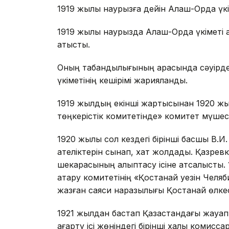
1919 жылы наурызға дейін Алаш-Орда үкім
1919 жылы наурызда Алаш-Орда үкіметі а
қатысты.
Оның табандылығының арқасында сәуірд
үкіметінің кешірімі жарияланды.
1919 жылдың екінші жартысынан 1920 жыл
төңкерістік комитетінде» комитет мүшесі
1920 жылы сол кездегі бірінші басшы В.И.
қателіктерін сынап, хат жолдады. Қазрев
шекарасының қалыптасу ісіне атсалысты.
атқару комитетінің «Қостанай уезін Челя
жазған саяси наразылығы Қостанай өлкесі
1921 жылдан бастап Қазақстандағы жауапт
ағарту ісі жөніндегі бірінші халық комис