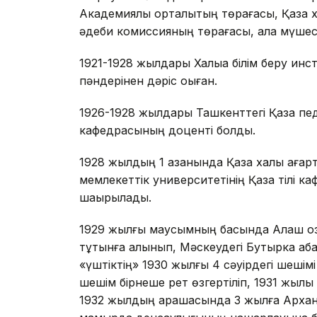
Академиялық орталықтың төрағасы, Қазақ
әдеби комиссияның төрағасы, алқа мүшесі
1921-1928 жылдары Халыққа білім беру инсти
пәндерінен дәріс оқыған.
1926-1928 жылдары Ташкенттегі Қазақ пед
кафедрасының доценті болды.
1928 жылдың 1 қазанында Қазақ халық ағ
мемлекеттік университетінің Қазақ тілі
шақырылады.
1929 жылғы маусымның басында Алаш қоз
тұтқынға алынып, Мәскеудегі Бутырка аба
«үштіктің» 1930 жылғы 4 сәуірдегі шешімі
шешім бірнеше рет өзгертіліп, 1931 жылы
1932 жылдың қарашасында 3 жылға Архан