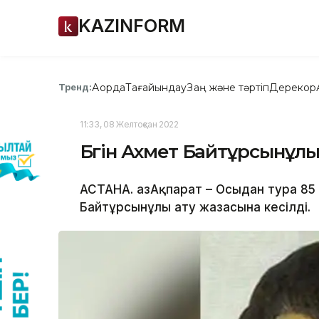
KAZINFORM
Ақорда
Тағайындау
Заң және тәртіп
Дерекқор
Тренд:
11:33, 08 Желтоқсан 2022
Бүгін Ахмет Байтұрсынұлы
АСТАНА. ҚазАқпарат – Осыдан тура 85
Байтұрсынұлы ату жазасына кесілді.