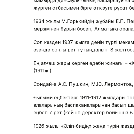
мамырда денсаулығының нашарлауына бай
жүрген отбасымен бірге өткізуге рұқсат бе
1934 жылы М.Горькийдің жұбайы Е.П. Пе
мерзімінен бұрын босап, Алматыға орала
Сол кезден 1937 жылға дейін түрлі мекем
қазанда соңғы рет тұтқындалып, 8 желтоқс
Ең алғаш жарық көрген әдеби жинағы – «Қ
(1911ж.).
Сондай-ақ А.С. Пушкин, М.Ю. Лермонтов,
Ғылыми еңбектері: 1911-1912 жылдары төт
қалаларының баспаханаларынан басып шығ
еңбегі 7 рет (кейінгі деректер бойынша 8 
1926 жылы «Әліп-бидің» жаңа түрін жазд