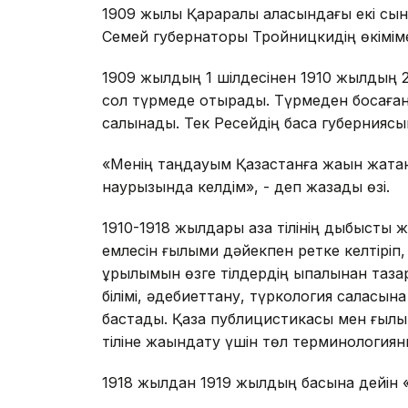
1909 жылы Қарқаралы қаласындағы екі сы
Семей губернаторы Тройницкидің өкіміме
1909 жылдың 1 шілдесінен 1910 жылдың 2
сол түрмеде отырады. Түрмеден босаған
салынады. Тек Ресейдің басқа губерниясын
«Менің таңдауым Қазақстанға жақын жатқ
наурызында келдім», - деп жазады өзі.
1910-1918 жылдары қазақ тілінің дыбыстық ж
емлесін ғылыми дәйекпен ретке келтіріп, қ
құрылымын өзге тілдердің ықпалынан тазар
білімі, әдебиеттану, түркология саласын
бастады. Қазақ публицистикасы мен ғылым
тіліне жақындату үшін төл терминологияны
1918 жылдан 1919 жылдың басына дейін «