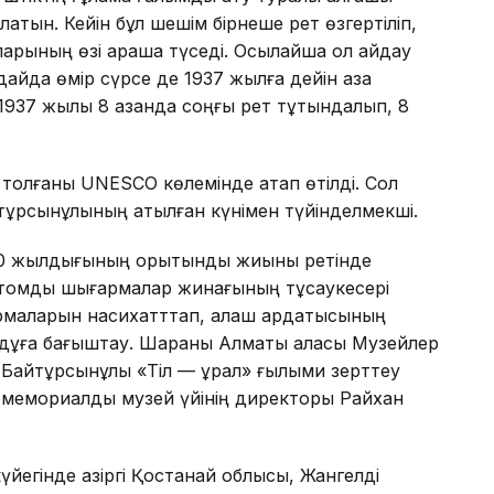
латын. Кейін бұл шешім бірнеше рет өзгертіліп,
ларының өзі араша түседі. Осылайша ол айдау
айда өмір сүрсе де 1937 жылға дейін қазақ
 1937 жылы 8 қазанда соңғы рет тұтқындалып, 8
толғаны UNESCO көлемінде атап өтілді. Сол
тұрсынұлының атылған күнімен түйінделмекші.
50 жылдығының қорытынды жиыны ретінде
 томдық шығармалар жинағының тұсаукесері
армаларын насихатттап, алаш ардақтысының
а дұға бағыштау. Шараны Алматы қаласы Музейлер
ет Байтұрсынұлы «Тіл — құрал» ғылыми зерттеу
 мемориалды музей үйінің директоры Райхан
егінде қазіргі Қостанай облысы, Жангелді