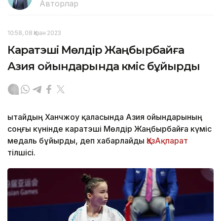
Авторлар
10:58, 08 Қазан 2023
Каратэші Мөлдір Жаңбырбайға
Азия ойындарында күміс бұйырды
Қытайдың Ханчжоу қаласында Азия ойындарының
соңғы күнінде каратэші Мөлдір Жаңбырбайға күміс
медаль бұйырды, деп хабарлайды
ҚазАқпарат
тілшісі.