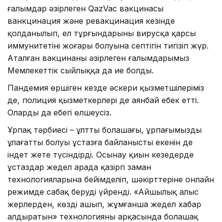
ғалымдар әзірлеген QazVac вакцинасы
ванкцинация және ревакцинация кезінде
қолданылып, ел тұрғындарының вирусқа қарсы
иммунитетінің жоғары болуына септігін тигізіп жүр.
Аталған вакцинаны әзірлеген ғалымдарымыз
Мемлекеттік сыйлыққа да ие болды.
Пандемия өршіген кезде әскери қызметшілеріміз
де, полиция қызметкерлері де аянбай еңбек етті.
Олардың да еңбегі өлшеусіз.
Ұрпақ тәрбиесі – ұлттың болашағы, ұрпағымыздың
ұлағатты болуы ұстазға байланысты екенін де
індет жете түсіндірді. Осынау қиын кезеңдерде
ұстаздар жедел арада қазіргі заман
технологияларына бейімделіп, шәкірттеріне онлайн
режимде сабақ беруді үйренді. «Айшылық алыс
жерлерден, көзді ашып, жұмғанша жедел хабар
алдыратын» технологияның арқасында болашақ