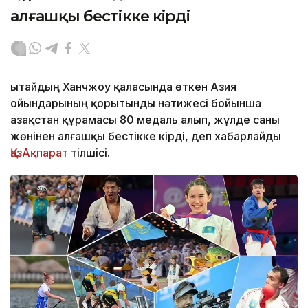
алғашқы бестікке кірді
Қытайдың Ханчжоу қаласында өткен Азия
ойындарының қорытынды нәтижесі бойынша
Қазақстан құрамасы 80 медаль алып, жүлде саны
жөнінен алғашқы бестікке кірді, деп хабарлайды
ҚазАқпарат
тілшісі.