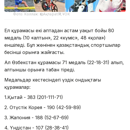
Фото: Коллаж: ҚазАқпарат/ҚР ҰОК
Ел құрамасы екі аптадан астам уақыт бойы 80
медаль (10 «алтын», 22 «күміс», 48 «қола»)
еншіледі. Бұл жөнінен қазақстандық спортшылар
бесінші орынға жайғасты.
Ал Өзбекстан құрамасы 71 медаль (22-18-31) алып,
алтыншы орынға табан тіреді.
Медальдар кестесіндегі үздік ондықтағы
құрамалар:
1.Қытай - 383 (201-111-71)
2. Оңтүстік Корея - 190 (42-59-89)
3. Жапония - 188 (52-67-69)
4. Үндістан - 107 (28-38-41)