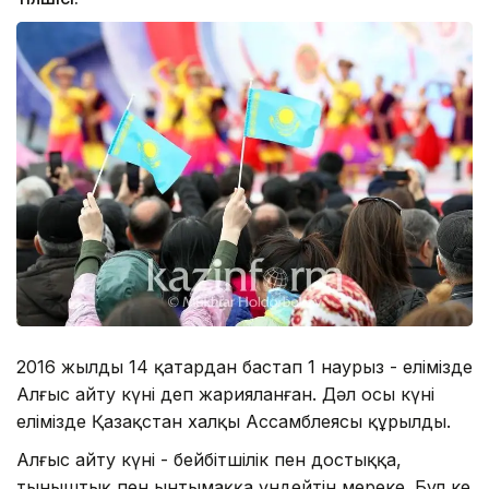
2016 жылдың 14 қаңтардан бастап 1 наурыз - елімізде
Алғыс айту күні деп жарияланған. Дәл осы күні
елімізде Қазақстан халқы Ассамблеясы құрылды.
Алғыс айту күні - бейбітшілік пен достыққа,
тыныштық пен ынтымаққа үндейтін мереке. Бұл кең