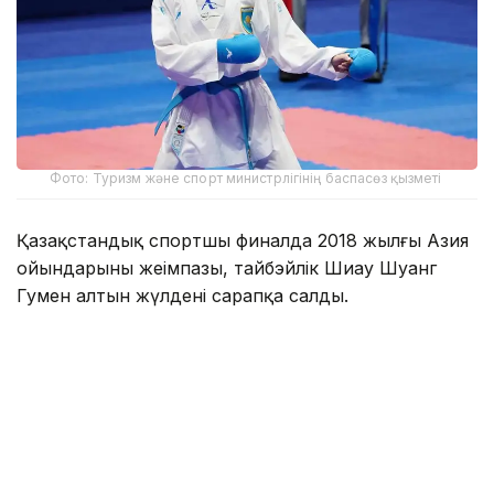
Фото: Туризм және спорт министрлігінің баспасөз қызметі
Қазақстандық спортшы финалда 2018 жылғы Азия
ойындарының жеңімпазы, тайбэйлік Шиау Шуанг
Гумен алтын жүлдені сарапқа салды.
Қарсыластар 5:5 есебімен тең түскенімен, алтын
соңғы нәтижелі әдісті жасаған тайбэйліктің еншісінде
кетті.
Осылайша, Қазақстан ұлттық құрамасы 10 алтын,
22 күміс, 49 қола жүлдемен медальдар кестесінде
11-орынға тұрақтады.