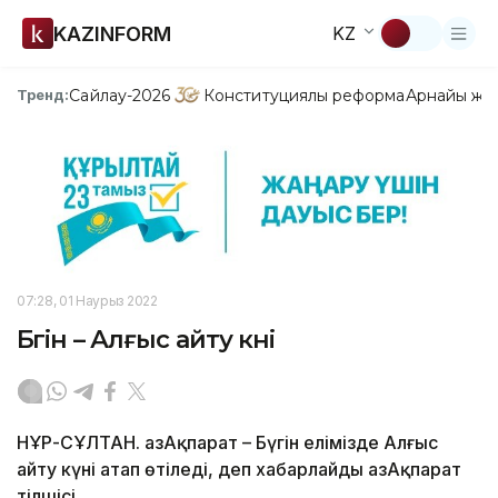
KAZINFORM
KZ
Сайлау-2026
Конституциялық реформа
Арнайы жо
Тренд:
07:28, 01 Наурыз 2022
Бүгін – Алғыс айту күні
НҰР-СҰЛТАН. ҚазАқпарат – Бүгін елімізде Алғыс
айту күні атап өтіледі, деп хабарлайды ҚазАқпарат
тілшісі.