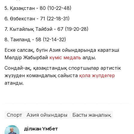
5. Қазақстан - 80 (10-22-48)
6. Өзбекстан - 71 (22-18-31)
7. Кытайлық Тайбэй - 67 (19-20-28)
8. Таиланд - 58 (12-14-32)
Еске салсақ, бүгін Азия ойындарында каратэші
Мөлдір Жаңбырбай
күміс медаль
алды.
Сондай-ақ, қазақстандық спортшылар артистік
жүзуден командалық сайыста
қола жүлдегер
атанды.
Спорт
Азия ойындары
Басты жаңалық
Әділжан Үмбет