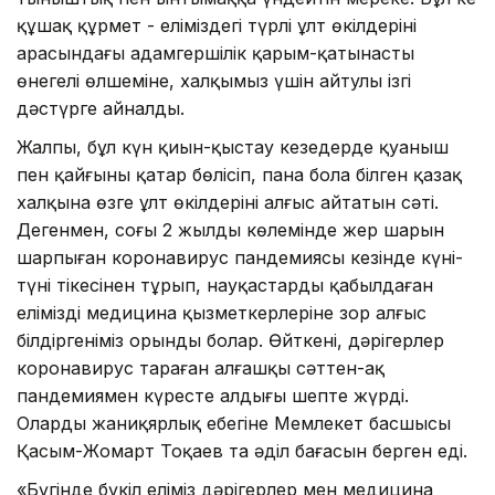
құшақ құрмет - еліміздегі түрлі ұлт өкілдерінің
арасындағы адамгершілік қарым-қатынастың
өнегелі өлшеміне, халқымыз үшін айтулы ізгі
дәстүрге айналды.
Жалпы, бұл күн қиын-қыстау кезеңдерде қуаныш
пен қайғыны қатар бөлісіп, пана бола білген қазақ
халқына өзге ұлт өкілдерінің алғыс айтатын сәті.
Дегенмен, соңғы 2 жылдың көлемінде жер шарын
шарпыған коронавирус пандемиясы кезінде күні-
түні тікесінен тұрып, науқастарды қабылдаған
еліміздің медицина қызметкерлеріне зор алғыс
білдіргеніміз орынды болар. Өйткені, дәрігерлер
коронавирус тараған алғашқы сәттен-ақ
пандемиямен күресте алдыңғы шепте жүрді.
Олардың жаниқярлық еңбегіне Мемлекет басшысы
Қасым-Жомарт Тоқаев та әділ бағасын берген еді.
«Бүгінде бүкіл еліміз дәрігерлер мен медицина