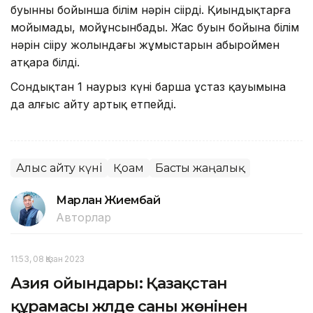
буынның бойынша білім нәрін сіңірді. Қиындықтарға
мойымады, мойұнсынбады. Жас буын бойына білім
нәрін сіңіру жолындағы жұмыстарын абыроймен
атқара білді.
Сондықтан 1 наурыз күні барша ұстаз қауымына
да алғыс айту артық етпейді.
Алғыс айту күні
Қоғам
Басты жаңалық
Марлан Жиембай
Авторлар
11:53, 08 Қазан 2023
Азия ойындары: Қазақстан
құрамасы жүлде саны жөнінен