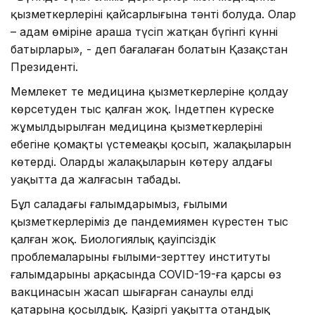
қызметкерлерінің қайсарлығына тәнті болуда. Олар
– адам өміріне араша түсіп жатқан бүгінгі күннің
батырлары», - деп бағалаған болатын Қазақстан
Президенті.
Мемлекет те медицина қызметкерлеріне қолдау
көрсетуден тыс қалған жоқ. Індетпен күреске
жұмылдырылған медицина қызметкерлерінің
еңбегіне қомақты үстемеақы қосып, жалақыларын
көтерді. Олардың жалақыларын көтеру алдағы
уақытта да жалғасын табады.
Бұл саладағы ғалымдарымыз, ғылыми
қызметкерлеріміз де пандемиямен күрестен тыс
қалған жоқ. Биологиялық қауіпсіздік
проблемаларының ғылыми-зерттеу институты
ғалымдарының арқасында COVID-19-ға қарсы өз
вакцинасын жасап шығарған санаулы елдің
қатарына қосылдық. Қазіргі уақытта отандық