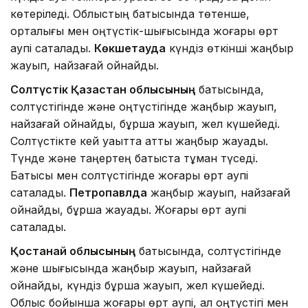
көтеріледі. Облыстың батысында төтенше,
орталығы мен оңтүстік-шығысында жоғары өрт
қаупі сақталады.
Көкшетауда
күндіз өткінші жаңбыр
жауып, найзағай ойнайды.
Солтүстік Қазақстан облысының
батысында,
солтүстігінде және оңтүстігінде жаңбыр жауып,
найзағай ойнайды, бұршақ жауып, жел күшейеді.
Солтүстікте кей уақытта қатты жаңбыр жауады.
Түнде және таңертең батыста тұман түседі.
Батысы мен солтүстігінде жоғары өрт қаупі
сақталады.
Петропавлда
жаңбыр жауып, найзағай
ойнайды, бұршақ жауады. Жоғары өрт қаупі
сақталады.
Қостанай облысының
батысында, солтүстігінде
және шығысында жаңбыр жауып, найзағай
ойнайды, күндіз бұршақ жауып, жел күшейеді.
Облыс бойынша жоғары өрт қаупі, ал оңтүстігі мен