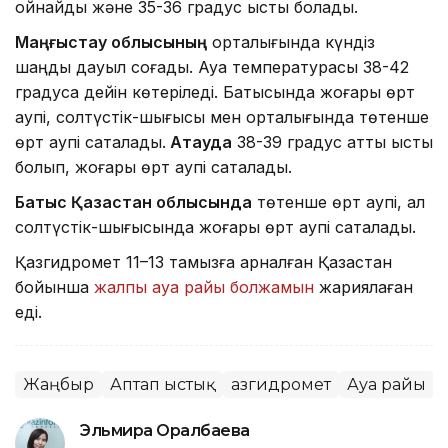
ойнайды және 35-36 градус ыстық болады.
Маңғыстау облысының
орталығында күндіз
шаңды дауыл соғады. Ауа температурасы 38-42
градусқа дейін көтеріледі. Батысында жоғары өрт
қаупі, солтүстік-шығысы мен орталығында төтенше
өрт қаупі сақталады.
Ақтауда
38-39 градус қатты ыстық
болып, жоғары өрт қаупі сақталады.
Батыс Қазақстан облысында
төтенше өрт қаупі, ал
солтүстік-шығысында жоғары өрт қаупі сақталады.
Қазгидромет 11–13 тамызға арналған Қазақстан
бойынша
жалпы ауа райы болжамын
жариялаған
еді.
Жаңбыр
Аптап ыстық
Қазгидромет
Ауа райы
Эльмира Оралбаева