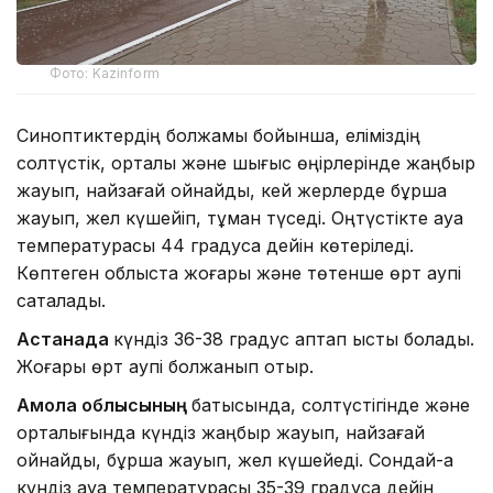
Фото: Kazinform
Синоптиктердің болжамы бойынша, еліміздің
солтүстік, орталық және шығыс өңірлерінде жаңбыр
жауып, найзағай ойнайды, кей жерлерде бұршақ
жауып, жел күшейіп, тұман түседі. Оңтүстікте ауа
температурасы 44 градусқа дейін көтеріледі.
Көптеген облыста жоғары және төтенше өрт қаупі
сақталады.
Астанада
күндіз 36-38 градус аптап ыстық болады.
Жоғары өрт қаупі болжанып отыр.
Ақмола облысының
батысында, солтүстігінде және
орталығында күндіз жаңбыр жауып, найзағай
ойнайды, бұршақ жауып, жел күшейеді. Сондай-ақ
күндіз ауа температурасы 35-39 градусқа дейін