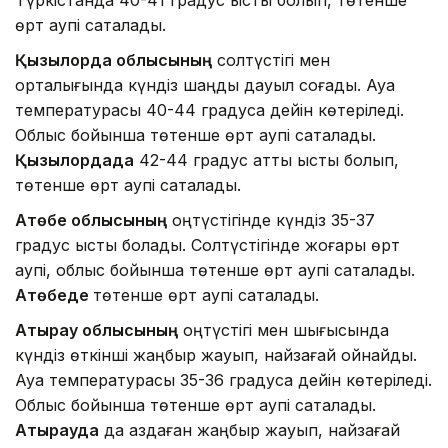
өрт қаупі сақталады.
Қызылорда облысының
солтүстігі мен
орталығында күндіз шаңды дауыл соғады. Ауа
температурасы 40-44 градусқа дейін көтеріледі.
Облыс бойынша төтенше өрт қаупі сақталады.
Қызылордада
42-44 градус қатты ыстық болып,
төтенше өрт қаупі сақталады.
Ақтөбе облысының
оңтүстігінде күндіз 35-37
градус ыстық болады. Солтүстігінде жоғары өрт
қаупі, облыс бойынша төтенше өрт қаупі сақталады.
Ақтөбеде
төтенше өрт қаупі сақталады.
Атырау облысының
оңтүстігі мен шығысында
күндіз өткінші жаңбыр жауып, найзағай ойнайды.
Ауа температурасы 35-36 градусқа дейін көтеріледі.
Облыс бойынша төтенше өрт қаупі сақталады.
Атырауда
да аздаған жаңбыр жауып, найзағай