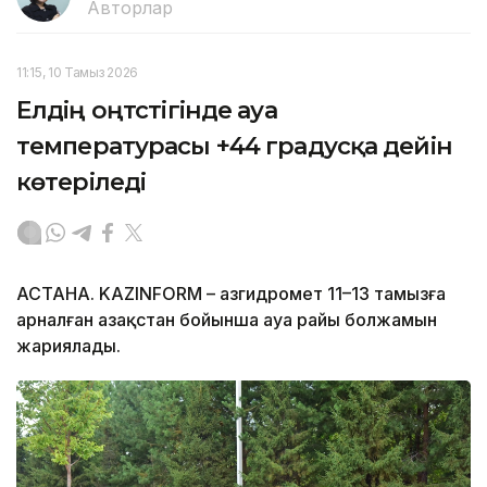
Авторлар
11:15, 10 Тамыз 2026
Елдің оңтүстігінде ауа
температурасы +44 градусқа дейін
көтеріледі
АСТАНА. KAZINFORM – Қазгидромет 11–13 тамызға
арналған Қазақстан бойынша ауа райы болжамын
жариялады.