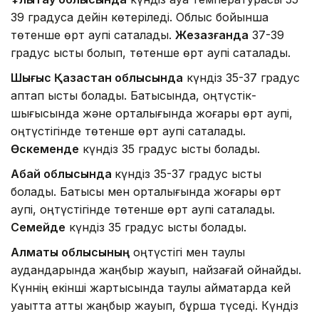
39 градусқа дейін көтеріледі. Облыс бойынша
төтенше өрт қаупі сақталады.
Жезқазғанда
37-39
градус ыстық болып, төтенше өрт қаупі сақталады.
Шығыс Қазақстан облысында
күндіз 35-37 градус
аптап ыстық болады. Батысында, оңтүстік-
шығысында және орталығында жоғары өрт қаупі,
оңтүстігінде төтенше өрт қаупі сақталады.
Өскеменде
күндіз 35 градус ыстық болады.
Абай облысында
күндіз 35-37 градус ыстық
болады. Батысы мен орталығында жоғары өрт
қаупі, оңтүстігінде төтенше өрт қаупі сақталады.
Семейде
күндіз 35 градус ыстық болады.
Алматы облысының
оңтүстігі мен таулы
аудандарында жаңбыр жауып, найзағай ойнайды.
Күннің екінші жартысында таулы аймақтарда кей
уақытта қатты жаңбыр жауып, бұршақ түседі. Күндіз