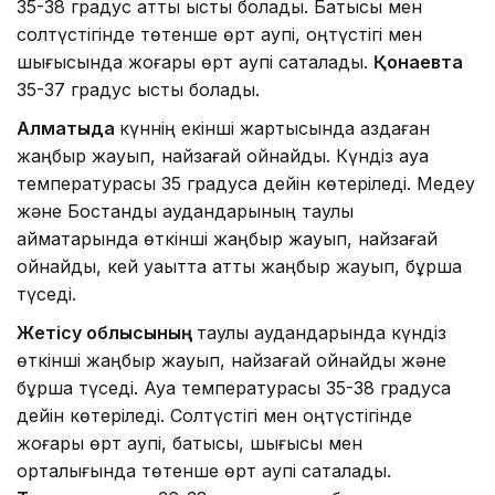
35-38 градус қатты ыстық болады. Батысы мен
солтүстігінде төтенше өрт қаупі, оңтүстігі мен
шығысында жоғары өрт қаупі сақталады.
Қонаевта
35-37 градус ыстық болады.
Алматыда
күннің екінші жартысында аздаған
жаңбыр жауып, найзағай ойнайды. Күндіз ауа
температурасы 35 градусқа дейін көтеріледі. Медеу
және Бостандық аудандарының таулы
аймақтарында өткінші жаңбыр жауып, найзағай
ойнайды, кей уақытта қатты жаңбыр жауып, бұршақ
түседі.
Жетісу облысының
таулы аудандарында күндіз
өткінші жаңбыр жауып, найзағай ойнайды және
бұршақ түседі. Ауа температурасы 35-38 градусқа
дейін көтеріледі. Солтүстігі мен оңтүстігінде
жоғары өрт қаупі, батысы, шығысы мен
орталығында төтенше өрт қаупі сақталады.