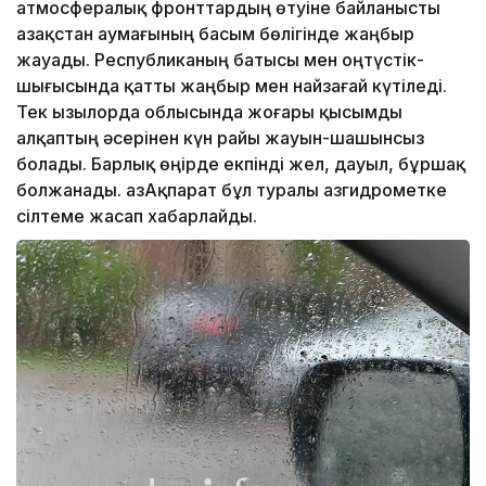
атмосфералық фронттардың өтуіне байланысты
Қазақстан аумағының басым бөлігінде жаңбыр
жауады. Республиканың батысы мен оңтүстік-
шығысында қатты жаңбыр мен найзағай күтіледі.
Тек Қызылорда облысында жоғары қысымды
алқаптың әсерінен күн райы жауын-шашынсыз
болады. Барлық өңірде екпінді жел, дауыл, бұршақ
болжанады. ҚазАқпарат бұл туралы Қазгидрометке
сілтеме жасап хабарлайды.