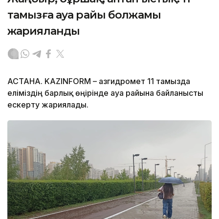
тамызға ауа райы болжамы
жарияланды
АСТАНА. KAZINFORM – Қазгидромет 11 тамызда
еліміздің барлық өңірінде ауа райына байланысты
ескерту жариялады.