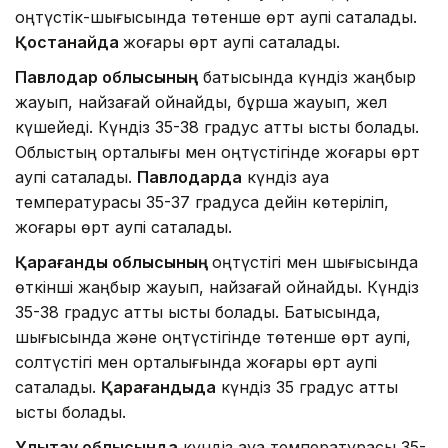
оңтүстік-шығысында төтенше өрт қаупі сақталады.
Қостанайда
жоғары өрт қаупі сақталады.
Павлодар облысының
батысында күндіз жаңбыр
жауып, найзағай ойнайды, бұршақ жауып, жел
күшейеді. Күндіз 35-38 градус қатты ыстық болады.
Облыстың орталығы мен оңтүстігінде жоғары өрт
қаупі сақталады.
Павлодарда
күндіз ауа
температурасы 35-37 градусқа дейін көтеріліп,
жоғары өрт қаупі сақталады.
Қарағанды облысының
оңтүстігі мен шығысында
өткінші жаңбыр жауып, найзағай ойнайды. Күндіз
35-38 градус қатты ыстық болады. Батысында,
шығысында және оңтүстігінде төтенше өрт қаупі,
солтүстігі мен орталығында жоғары өрт қаупі
сақталады.
Қарағандыда
күндіз 35 градус қатты
ыстық болады.
Ұлытау облысында
күндіз ауа температурасы 35-