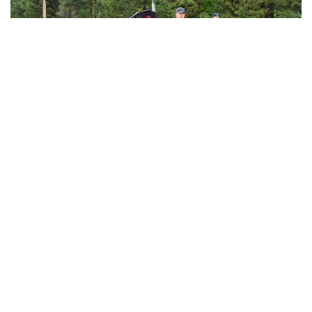
Фото: Агибай Аяпбергенов / Kazinform
Атмосфералық фронтальды бөліктердің әсерінен
еліміздің жекелеген аудандарында жаңбыр жауып,
найзағай ойнайды, бұршақ жаууы және екпінді жел
соғуы мүмкін.
11 тамызда солтүстікте және оңтүстік-шығыстың
таулы аудандарында қатты жаңбыр жаууы
болжанады. Қазақстанның орталығы мен
оңтүстігінде ғана жауын-шашынсыз ауа райы