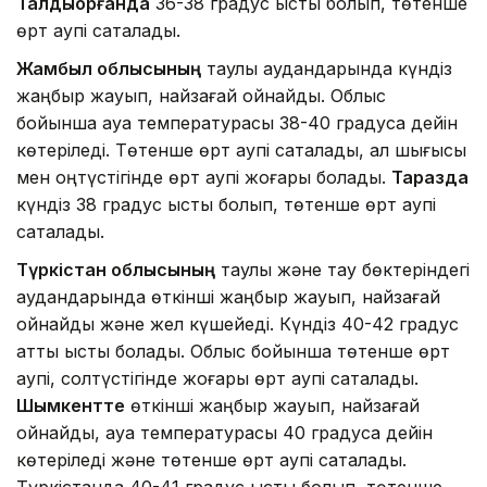
Талдықорғанда
36-38 градус ыстық болып, төтенше
өрт қаупі сақталады.
Жамбыл облысының
таулы аудандарында күндіз
жаңбыр жауып, найзағай ойнайды. Облыс
бойынша ауа температурасы 38-40 градусқа дейін
көтеріледі. Төтенше өрт қаупі сақталады, ал шығысы
мен оңтүстігінде өрт қаупі жоғары болады.
Таразда
күндіз 38 градус ыстық болып, төтенше өрт қаупі
сақталады.
Түркістан облысының
таулы және тау бөктеріндегі
аудандарында өткінші жаңбыр жауып, найзағай
ойнайды және жел күшейеді. Күндіз 40-42 градус
қатты ыстық болады. Облыс бойынша төтенше өрт
қаупі, солтүстігінде жоғары өрт қаупі сақталады.
Шымкентте
өткінші жаңбыр жауып, найзағай
ойнайды, ауа температурасы 40 градусқа дейін
көтеріледі және төтенше өрт қаупі сақталады.
Түркістанда 40-41 градус ыстық болып, төтенше