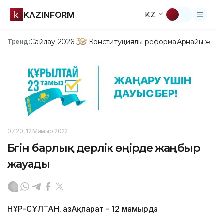
KAZINFORM
KZ
Сайлау-2026
Конституциялық реформа
Арнайы жо
Тренд:
07:20, 12 Мамыр 2022
Бүгін барлық дерлік өңірде жаңбыр
жауады
НҰР-СҰЛТАН. ҚазАқпарат – 12 мамырда