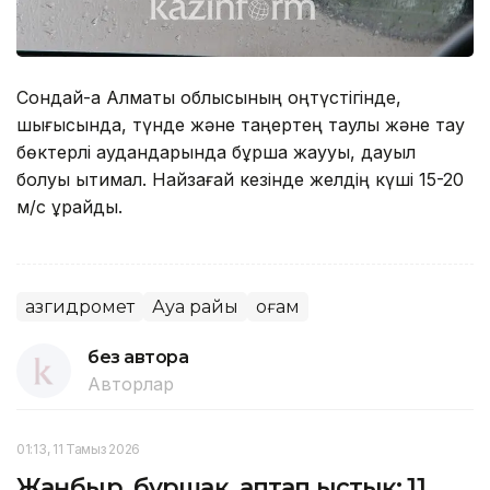
Сондай-ақ Алматы облысының оңтүстігінде,
шығысында, түнде және таңертең таулы және тау
бөктерлі аудандарында бұршақ жаууы, дауыл
болуы ықтимал. Найзағай кезінде желдің күші 15-20
м/с құрайды.
Қазгидромет
Ауа райы
Қоғам
без автора
Авторлар
01:13, 11 Тамыз 2026
Жаңбыр, бұршақ, аптап ыстық: 11