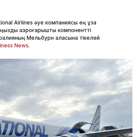
nal Airlines әуе компаниясы ең ұзақ
аңызды аэроғарыштық компонентті
ралияның Мельбурн қаласына тікелей
siness News
.