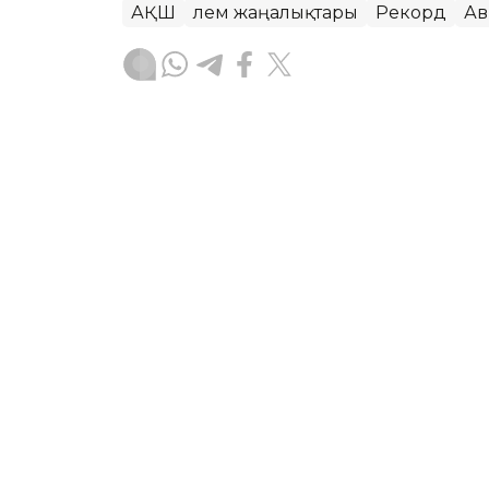
АҚШ
Әлем жаңалықтары
Рекорд
Ав
Зарина Туғанбаева
Авторлар
14:51, 07 Тамыз 2026
Таиландта оқушы мектеп
қаза тапты
АСТАНА. KAZINFORM – Бангкоктың сол
мектебінде болған атыстан жеті адам 
хабарлайды
Reuters.