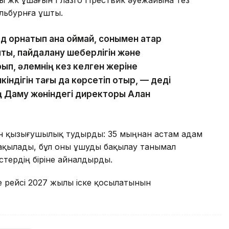
льбурнға ұшты.
 орнатып қана қоймай, сонымен қатар
ы, пайдалану шеберлігін және
рып, әлемнің кез келген жеріне
індігін тағы да көрсетіп отыр, — деді
ың Даму жөніндегі директоры Алан
ен қызығушылық тудырды: 35 мыңнан астам адам
ақылады, бұл оны ұшуды бақылау танымал
стердің біріне айналдырды.
уе рейсі 2027 жылы іске қосылатынын