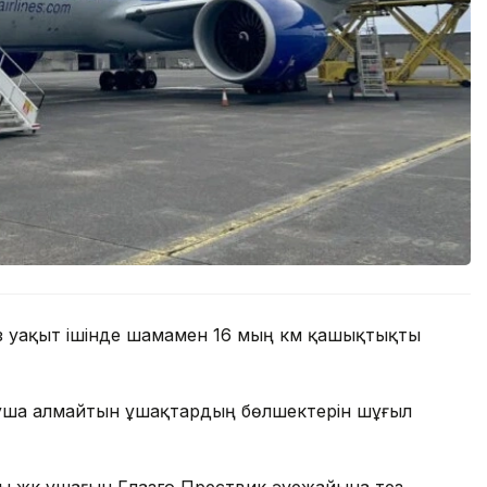
 аз уақыт ішінде шамамен 16 мың км қашықтықты
ұша алмайтын ұшақтардың бөлшектерін шұғыл
ы жүк ұшағын Глазго Прествик әуежайына тез