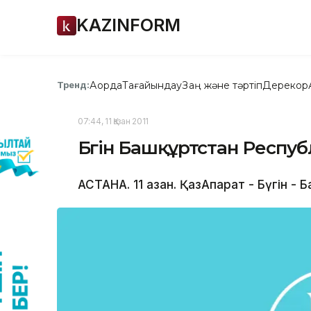
KAZINFORM
Ақорда
Тағайындау
Заң және тәртіп
Дерекқор
Тренд:
07:44, 11 Қазан 2011
Бүгін Башқұртстан Респуб
АСТАНА. 11 қазан. ҚазАқпарат - Бүгін -