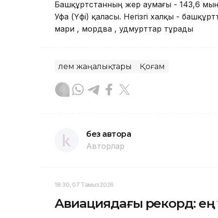
Башқұртстанның жер аумағы - 143,6 мың
Уфа (Үфі) қаласы. Негізгі халқы - башқұр
мари , мордва , удмурттар тұрады
Әлем жаңалықтары
Қоғам
без автора
Авторлар
18:30, 07 Тамыз 2026
Авиациядағы рекорд: ең 