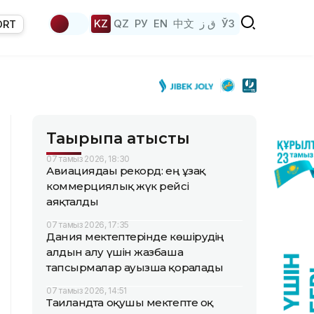
KZ
QZ
РУ
EN
中文
ق ز
ЎЗ
ORT
Тақырыпқа қатысты
07 тамыз 2026, 18:30
Авиациядағы рекорд: ең ұзақ
коммерциялық жүк рейсі
аяқталды
07 тамыз 2026, 17:35
Дания мектептерінде көшірудің
алдын алу үшін жазбаша
тапсырмалар ауызша қорғалады
07 тамыз 2026, 14:51
Таиландта оқушы мектепте оқ