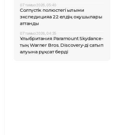
07 тамыз 2026, 05:40
Солтүстік полюстегі ғылыми
экспедицияға 22 елдің оқушылары
аттанды
07 тамыз 2026, 04:35
Ұлыбритания Paramount Skydance-
тың Warner Bros. Discovery-ді сатып
алуына рұқсат берді