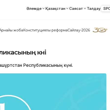
Әлемде
Қазақстан
Саясат
Талдау
SP
Арнайы жоба
Конституциялық реформа
Сайлау-2026
ликасының күні
 Башқұртстан Республикасының күні.