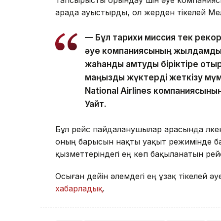
арада ауыстырды, ол жерден тікелей Ме
— Бұл тарихи миссия тек рекорд
әуе компаниясының жылдамдықт
жаһандық қамтуды біріктіре оты
маңызды жүктерді жеткізу мүмк
National Airlines компаниясын
Уайт.
Бұл рейс пайдаланушылар арасында үлк
оның барысын нақты уақыт режимінде б
қызметтеріндегі ең көп бақыланатын рей
Осыған дейін әлемдегі ең ұзақ тікелей ә
хабарладық
.