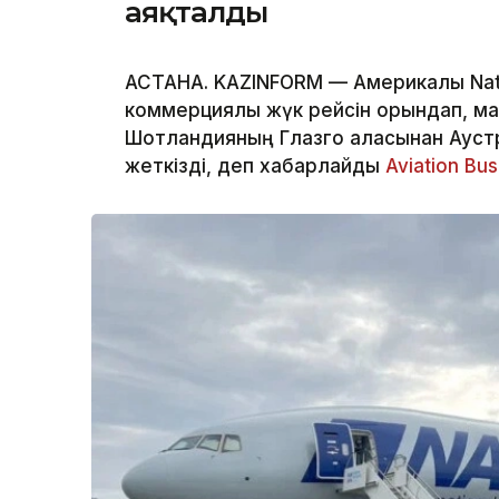
аяқталды
АСТАНА. KAZINFORM — Америкалық Natio
коммерциялық жүк рейсін орындап, м
Шотландияның Глазго қаласынан Ауст
жеткізді, деп хабарлайды
Aviation Bu