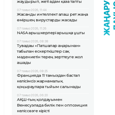
жаудырып, жеті адам қаза тапты
07 тамыз 2026, 11:44
Жасанды интеллект алғаш рет жаңа
өміршең вирустарды жасады
07 тамыз 2026, 11:26
NASA ғарышкерлері ғарышқа ұшты
07 тамыз 2026, 08:38
Тувадағы «Патшалар аңғарынан»
табылған ескерткіштер сақ
мәдениетін терең зерттеуге жол
ашады
07 тамыз 2026, 08:25
Францияда 11 тамыздан бастап
келісімсіз жарнамалық
қоңырауларға тыйым салынады
07 тамыз 2026, 06:20
АҚШ-тың қолдауымен
Венесуэлада билік пен оппозиция
келіссөзге кірісті