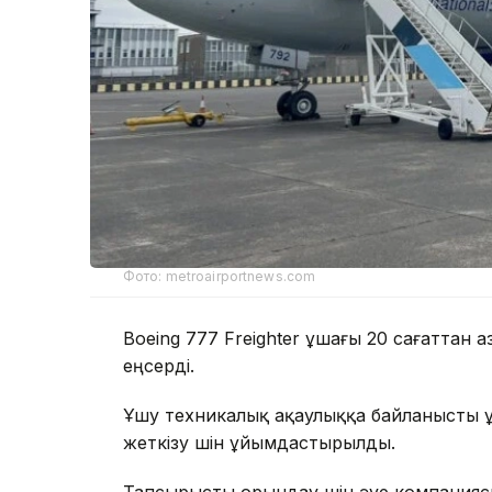
Фото: metroairportnews.com
Boeing 777 Freighter ұшағы 20 сағаттан
еңсерді.
Ұшу техникалық ақаулыққа байланысты 
жеткізу үшін ұйымдастырылды.
Тапсырысты орындау үшін әуе компанияс