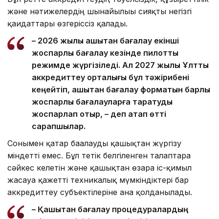
және нәтижелердің шынайылығы сияқты негізгі
қағидаттары өзгеріссіз қалады.
– 2026 жылы қашықтан бағалау екінші
жоспарлы бағалау кезінде пилоттық
режимде жүргізіледі. Ал 2027 жылы Ұлттық
аккредиттеу орталығы бұл тәжірибені
кеңейтіп, қашықтан бағалау форматын барлық
жоспарлы бағалауларға таратуды
жоспарлап отыр, – деп атап өтті
сарапшылар.
Сонымен қатар бағалауды қашықтан жүргізу
міндетті емес. Бұл тетік белгіленген талаптарға
сәйкес келетін және қашықтан өзара іс-қимыл
жасауға қажетті техникалық мүмкіндіктері бар
аккредиттеу субъектілеріне ғана қолданылады.
– Қашықтан бағалау процедуралардың