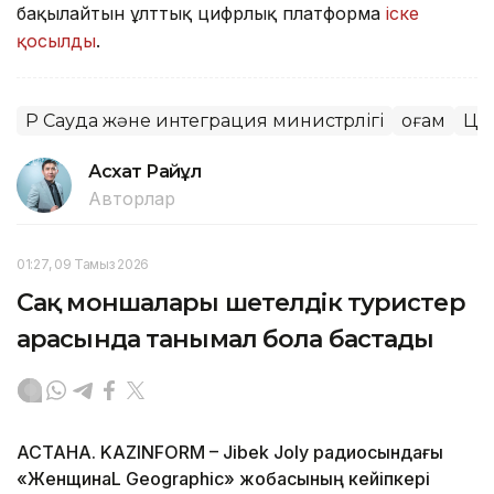
бақылайтын ұлттық цифрлық платформа
іске
қосылды
.
ҚР Сауда және интеграция министрлігі
Қоғам
Ци
Асхат Райқұл
Авторлар
01:27, 09 Тамыз 2026
Сақ моншалары шетелдік туристер
арасында танымал бола бастады
АСТАНА. KAZINFORM – Jibek Joly радиосындағы
«ЖенщинаL Geographic» жобасының кейіпкері