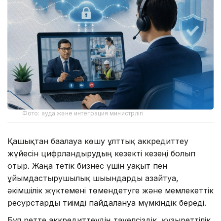
Фото: ауда және интеграция министрлігі
Қашықтан бағалауға көшу ұлттық аккредиттеу
жүйесін цифрландырудың кезекті кезеңі болып
отыр. Жаңа тетік бизнес үшін уақыт пен
ұйымдастырушылық шығындарды азайтуға,
әкімшілік жүктемені төмендетуге және мемлекеттік
ресурстарды тиімді пайдалануға мүмкіндік береді.
Бұл ретте аккредиттеудің тәуелсіздік, құзыреттілік