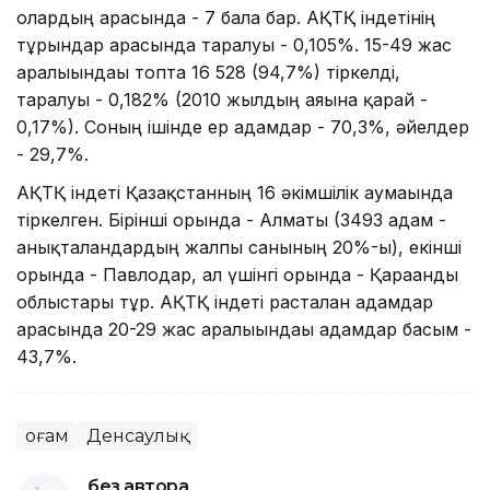
олардың арасында - 7 бала бар. АҚТҚ індетінің
тұрғындар арасында таралуы - 0,105%. 15-49 жас
аралығындағы топта 16 528 (94,7%) тіркелді,
таралуы - 0,182% (2010 жылдың аяғына қарай -
0,17%). Соның ішінде ер адамдар - 70,3%, әйелдер
- 29,7%.
АҚТҚ індеті Қазақстанның 16 әкімшілік аумағында
тіркелген. Бірінші орында - Алматы (3493 адам -
анықталғандардың жалпы санының 20%-ы), екінші
орында - Павлодар, ал үшінгі орында - Қарағанды
облыстары тұр. АҚТҚ індеті расталған адамдар
арасында 20-29 жас аралығындағы адамдар басым -
43,7%.
Қоғам
Денсаулық
без автора