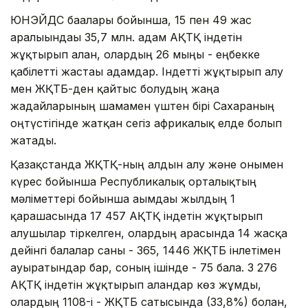
ЮНЭЙДС бағалары бойынша, 15 пен 49 жас
аралығындағы 35,7 млн. адам АҚТҚ індетін
жұқтырып алған, олардың 26 мыңы - еңбекке
қабілетті жастағы адамдар. Індетті жұқтырып алу
мен ЖҚТБ-ден қайтыс болудың жаңа
жағдайларының шамамен үштен бірі Сахараның
оңтүстігінде жатқан сегіз африкалық елде болып
жатады.
Қазақстанда ЖҚТҚ-ның алдын алу және онымен
күрес бойынша Республикалық орталықтың
мәліметтері бойынша ағымдағы жылдың 1
қарашасында 17 457 АҚТҚ індетін жұқтырып
алушылар тіркелген, олардың арасында 14 жасқа
дейінгі балалар саны - 365, 1446 ЖҚТБ інлетімен
ауыратындар бар, соның ішінде - 75 бала. 3 276
АҚТҚ індетін жұқтырып алғандар көз жұмды,
олардың 1108-і - ЖҚТБ сатысында (33,8%) болған,