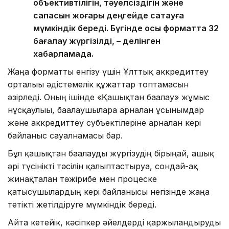
объективтілігін, тәуелсіздігін және
сапасын жоғары деңгейде сақтауға
мүмкіндік береді. Бүгінде осы форматта 32
бағалау жүргізілді, – делінген
хабарламада.
Жаңа форматты енгізу үшін Ұлттық аккредиттеу
орталығы әдістемелік құжаттар топтамасын
әзірледі. Оның ішінде «Қашықтан бағалау» жұмыс
нұсқаулығы, бағалаушыларға арналған ұсынымдар
және аккредиттеу субъектілеріне арналған кері
байланыс сауалнамасы бар.
Бұл қашықтан бағалауды жүргізудің бірыңғай, ашық
әрі түсінікті тәсілін қалыптастыруға, сондай-ақ
жинақталған тәжірибе мен процеске
қатысушылардың кері байланысы негізінде жаңа
тетікті жетілдіруге мүмкіндік береді.
Айта кетейік, кәсіпкер әйелдерді қаржыландыруды