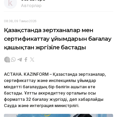
Авторлар
08:38, 09 Тамыз 2026
Қазақстанда зертханалар мен
сертификаттау ұйымдарын бағалау
қашықтан жүргізіле бастады
АСТАНА. KAZINFORM – Қазақстанда зертханалар,
сертификаттау және инспекциялық ұйымдар
міндетті бағалаудың бір бөлігін қашықтан өте
бастады. Ұлттық аккредиттеу орталығы осы
форматта 32 бағалау жүргізді, деп хабарлайды
Сауда және интеграция министрлігі.