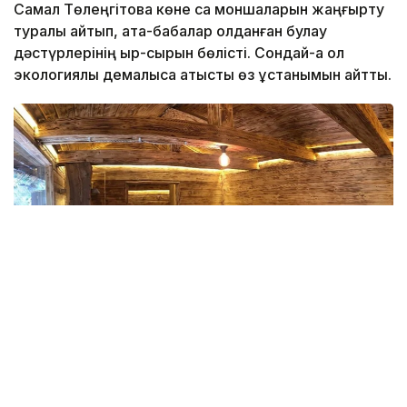
Самал Төлеңгітова көне сақ моншаларын жаңғырту
туралы айтып, ата-бабалар қолданған булау
дәстүрлерінің қыр-сырын бөлісті. Сондай-ақ ол
экологиялық демалысқа қатысты өз ұстанымын айтты.
Фото: explorekazakhstan.net
Ата-баба мұрасының жаңғыруы