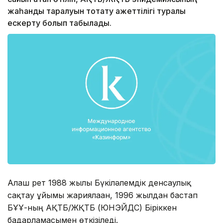
жаһандық таралуын тоқтату қажеттілігі туралы
ескерту болып табылады.
Алғаш рет 1988 жылы Бүкіләлемдік денсаулық
сақтау ұйымы жариялаған, 1996 жылдан бастап
БҰҰ-ның АҚТБ/ЖҚТБ (ЮНЭЙДС) Біріккен
бағдарламасымен өткізіледі.