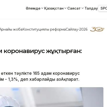
Әлемде
Қазақстан
Саясат
Талдау
SP
Арнайы жоба
Конституциялық реформа
Сайлау-2026
ам коронавирус жұқтырған:
 өткен тәулікте 165 адам коронавирус
ім - 1,3%, деп хабарлайды ҚазАқпарат.