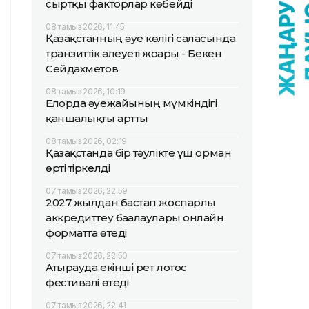
сыртқы факторлар көбейді
08 тамыз 2026, 11:45
Қазақстанның әуе көлігі саласында
транзиттік әлеуеті жоғары - Бекен
Сейдахметов
08 тамыз 2026, 10:19
Елорда әуежайының мүмкіндігі
қаншалықты артты
08 тамыз 2026, 02:19
Қазақстанда бір тәулікте үш орман
өрті тіркелді
07 тамыз 2026, 22:59
2027 жылдан бастап жоспарлы
аккредиттеу бағалаулары онлайн
форматта өтеді
07 тамыз 2026, 22:50
Атырауда екінші рет лотос
фестивалі өтеді
07 тамыз 2026, 22:41