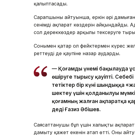
қалыптасады.
Сарапшының айтуынша, еркін әрі дамыған
сенімді ақпарат көздерін айқындайды. А
сол дереккөздер арқылы тексеруге тыр
Сонымен қатар ол фейктермен күрес желе
реттеудің де қаупіне назар аударды.
— Қоғамды үнемі бақылауда ұста
өшіруге тырысу қауіпті. Себеб
тетіктер бір күні шындыққа «ж
шектеу үшін қолданылуы мүмкі
қоғамның жалған ақпаратқа қа
деді Ғазиз Әбішев.
Саясаттанушы бұл үшін халықтың ақпарат
дамыту қажет екенін атап өтті. Оның айту