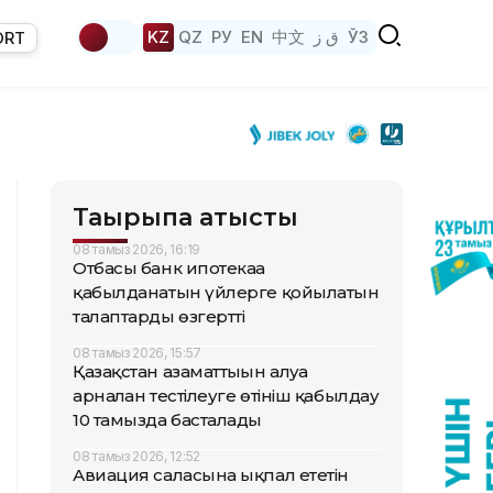
KZ
QZ
РУ
EN
中文
ق ز
ЎЗ
ORT
Тақырыпқа қатысты
08 тамыз 2026, 16:19
Отбасы банк ипотекаға
қабылданатын үйлерге қойылатын
талаптарды өзгертті
08 тамыз 2026, 15:57
Қазақстан азаматтығын алуға
арналған тестілеуге өтініш қабылдау
10 тамызда басталады
08 тамыз 2026, 12:52
Авиация саласына ықпал ететін