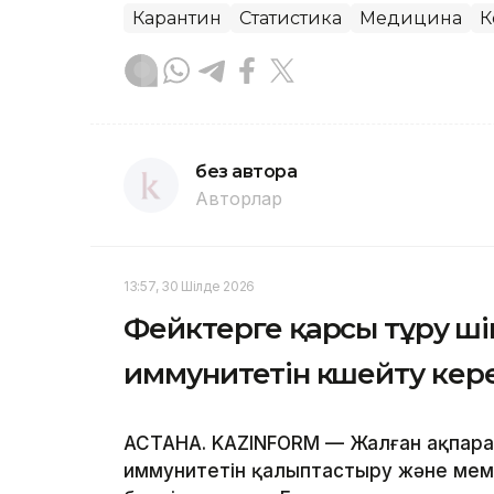
Карантин
Статистика
Медицина
К
без автора
Авторлар
13:57, 30 Шілде 2026
Фейктерге қарсы тұру үш
иммунитетін күшейту ке
АСТАНА. KAZINFORM — Жалған ақпара
иммунитетін қалыптастыру және мем