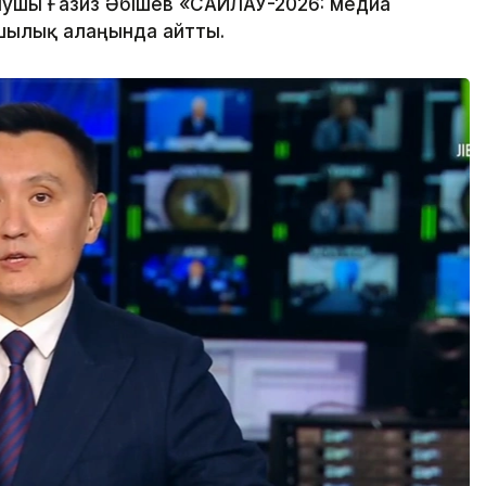
нушы Ғазиз Әбішев «САЙЛАУ-2026: медиа
шылық алаңында айтты.