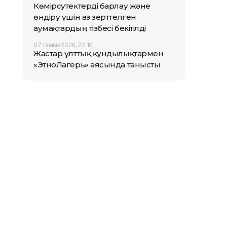
Көмірсутектерді барлау және
өндіру үшін аз зерттелген
аумақтардың тізбесі бекітілді
07 тамыз 2026, 22:10
Жастар ұлттық құндылықтармен
«ЭтноЛагерь» аясында танысты