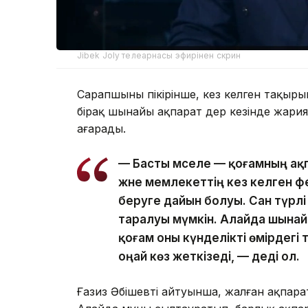
Jibek Joly телеарнасы эфирінен скрин
Сарапшының пікірінше, кез келген тақыр
бірақ шынайы ақпарат дер кезінде жариял
аңғарады.
— Басты мәселе — қоғамның ақ
және мемлекеттің кез келген ф
беруге дайын болуы. Сан түрл
таралуы мүмкін. Алайда шынай
қоғам оны күнделікті өмірдегі
оңай көз жеткізеді, — деді ол.
Ғазиз Әбішевтің айтуынша, жалған ақпар