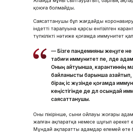
Алайда мұны сылтауратып, барлық ақпара
қоюға болмайды.
Саясаттанушы бұл жағдайды коронавирус
індеттің таралуына қарсы енгізілген кар
түпкілікті нәтиже қоғамда иммунитет қа
— Бізге пандемияны жеңуге не 
табиғи иммунитет пе, әлде ад
Оның айтуынша, карантиннің 
байланысты барынша азайтып,
бірақ іс жүзінде қоғамда имму
кеңістігінде де дәл осындай и
саясаттанушы.
Оның пікірінше, сыни ойлауы жоғары ада
жалған ақпаратқа немесе шұғыл әрекет 
Мұндай ақпаратты адамдар елемей өте 