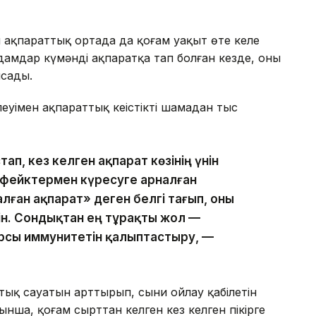
 ақпараттық ортада да қоғам уақыт өте келе
дамдар күмәнді ақпаратқа тап болған кезде, оны
ысады.
уімен ақпараттық кеңістікті шамадан тыс
п, кез келген ақпарат көзінің үнін
і фейктермен күресуге арналған
алған ақпарат» деген белгі тағып, оны
н. Сондықтан ең тұрақты жол —
рсы иммунитетін қалыптастыру, —
тық сауатын арттырып, сыни ойлау қабілетін
ынша, қоғам сырттан келген кез келген пікірге