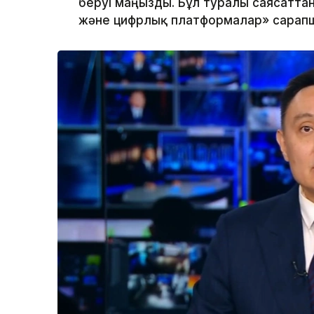
беруі маңызды. Бұл туралы саясатта
және цифрлық платформалар» сарап