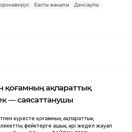
оронавирус
Басты жаңалық
Денсаулық
ін қоғамның ақпараттық
рек — саясаттанушы
тпен күресте қоғамның ақпараттық
лекеттің фейктерге ашық әрі жедел жауап