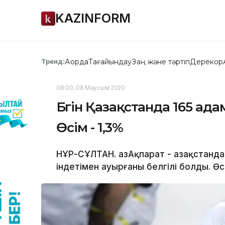
KAZINFORM
Ақорда
Тағайындау
Заң және тәртіп
Дерекқор
Тренд:
08:00, 08 Маусым 2020
Бүгін Қазақстанда 165 ад
Өсім - 1,3%
НҰР-СҰЛТАН. ҚазАқпарат - Қазақстанда
індетімен ауырғаны белгілі болды. Өс