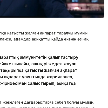
ыпқа қатысты жалған ақпарат таралуы мүмкін,
анса, адамдар ақиқаттың қайда екенін өзі-ақ
параттық иммунитетін қалыптастыру
ейкке шынайы, ашық әрі жедел жауап
і тақырыпқа қатысты жалған ақпарат
ы ақпарат уақытында жарияланса,
 тәжірибесімен салыстырып, ақиқатқа
ат жекелеген дағдарыстарға себеп болуы мүмкін.