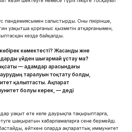
т көзін шектеуге немесе түрлі пікірге тосқауыл
 пандемиясымен салыстырды. Оның пікірінше,
антин уақытша қорғаныс қызметін атқарғанымен,
лыптасқан кезде байқалды.
көбірек көмектесті? Жасанды және
амдарды үйден шығармай ұстау ма?
мақсаты — адамдар арасындағы
 аурудың таралуын тоқтату болды,
нитет қалыптасты. Ақпарат
ммунитет болуы керек, — деді
мдар уақыт өте келе даурықпа тақырыптарға,
етуге шақыратын хабарламаларға сене бермейді.
бастайды, өйткені оларда ақпараттық иммунитет