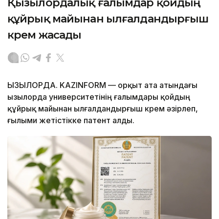
Қызылордалық ғалымдар қойдың
құйрық майынан ылғалдандырғыш
крем жасады
ҚЫЗЫЛОРДА. KAZINFORM — Қорқыт ата атындағы
Қызылорда университетінің ғалымдары қойдың
құйрық майынан ылғалдандырғыш крем әзірлеп,
ғылыми жетістікке патент алды.