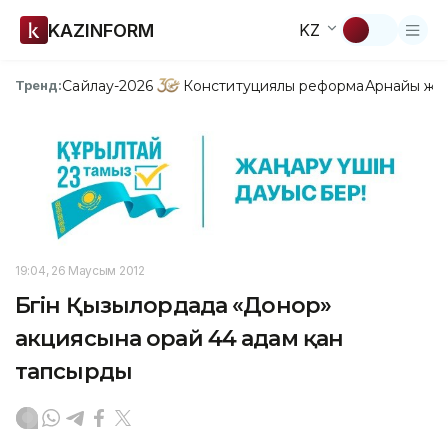
KAZINFORM
KZ
Сайлау-2026
Конституциялық реформа
Арнайы жо
Тренд:
19:04, 26 Маусым 2012
Бүгін Қызылордада «Донор»
акциясына орай 44 адам қан
тапсырды