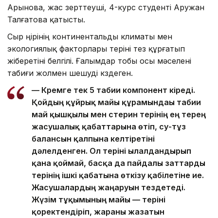
Арынова, жас зерттеуші, 4-курс студенті Аружан
Талғатова қатысты.
Сыр өңірінің континентальды климаты мен
экологиялық факторлары теріні тез құрғатып
жіберетіні белгілі. Ғалымдар тобы осы мәселені
табиғи жолмен шешуді көздеген.
— Кремге тек 5 табиғи компонент кіреді.
Қойдың құйрық майы құрамындағы табиғи
май қышқылы мен стерин терінің ең терең
жасушалық қабаттарына өтіп, су-тұз
балансын қалпына келтіретіні
дәлелденген. Ол теріні ылғалдандырып
қана қоймай, басқа да пайдалы заттарды
терінің ішкі қабатына өткізу қабілетіне ие.
Жасушалардың жаңаруын тездетеді.
Жүзім тұқымының майы — теріні
қоректендіріп, жараны жазатын