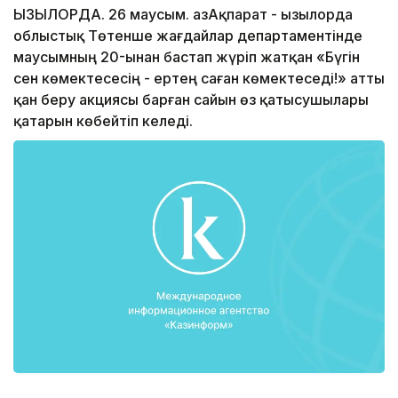
ҚЫЗЫЛОРДА. 26 маусым. ҚазАқпарат - Қызылорда
облыстық Төтенше жағдайлар департаментінде
маусымның 20-ынан бастап жүріп жатқан «Бүгін
сен көмектесесің - ертең саған көмектеседі!» атты
қан беру акциясы барған сайын өз қатысушылары
қатарын көбейтіп келеді.