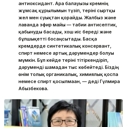
антиоксидант. Ара балауызы кремнің
жұмсақ құрылымын түзіп, теріні сыртқы
жел мен суықтан қорғайды. Жалбыз және
лаванда эфир майы — табиғи антисептик,
қабынуды басады, хош иіс береді және
бұлшықетті босаңсытады. Басқа
кремдерде синтетикалық консервант,
спирт немесе артық дәрумендер болуы
мүмкін. Бұл кейде теріні тітіркендіріп,
дәруменді шамадан тыс көбейтеді. Біздің
өнім толық органикалық, химиялық қоспа
немесе спирт қосылмаған, — деді Гүлмира
Абызбекова.