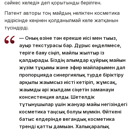
сәйкес келеді» деп қорытынды берілген.
Патент авторы тоң майдың неліктен косметика
өндірісінде кеңінен қолданылмай келе жатқанын
түсіндірді.
— Оның өзіне тән ерекше иісі мен тығыз,
ауыр текстурасы бар. Дұрыс өңделмесе,
теріге баяу сіңіп, майлы жылтыр із
қалдырады. Біздің ғалымдар құйрық майын
жүзім тұқымы және эфир майларымен дәл
пропорцияда синергиялық түрде біріктіру
арқылы жағымсыз иісті кетіріп, жұмсақ,
жағымды әрі жылдам сіңетін заманауи
консистенция алды. Шетелдік
тұтынушылар үшін жануар майы негізіндегі
косметика таңсық болуы мүмкін. Өйткені
батыс елдерінде вегандық косметика
тренді қатты дамыған. Халықаралық