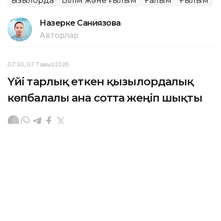
Қызылорда
Білім және ғылым
Ғалым
Ғылым
Назерке Саниязова
Авторлар
07:30, 07 Тамыз 2026
Үйі тарлық еткен қызылордалық
көпбалалы ана сотта жеңіп шықты
ҚЫЗЫЛОРДА. KAZINFORM — Қызылорда облысының
мамандандырылған ауданаралық әкімшілік соты
көпбалалы ананың тұрғын үй құқығын қорғады.