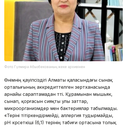
Фото Гүлмира Абызбекованың жеке архивінен
Өнімнің қауіпсіздігі Алматы қаласындағы сынақ
орталығының аккредиттелген зертханасында
арнайы сараптамадан өтті. Құрамынан мышьяк,
сынап, қорғасын сияқты улы заттар,
микроорганизмдер мен бактериялар табылмады.
«Теріні тітіркендірмейді, аллергия тудырмайды,
pH көрсеткіші (6,1) терінің табиғи ортасына толық