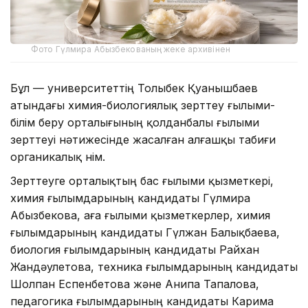
Фото Гүлмира Абызбекованың жеке архивінен
Бұл — университеттің Толыбек Қуанышбаев
атындағы химия-биологиялық зерттеу ғылыми-
білім беру орталығының қолданбалы ғылыми
зерттеуі нәтижесінде жасалған алғашқы табиғи
органикалық өнім.
Зерттеуге орталықтың бас ғылыми қызметкері,
химия ғылымдарының кандидаты Гүлмира
Абызбекова, аға ғылыми қызметкерлер, химия
ғылымдарының кандидаты Гүлжан Балықбаева,
биология ғылымдарының кандидаты Райхан
Жандәулетова, техника ғылымдарының кандидаты
Шолпан Еспенбетова және Анипа Тапалова,
педагогика ғылымдарының кандидаты Карима