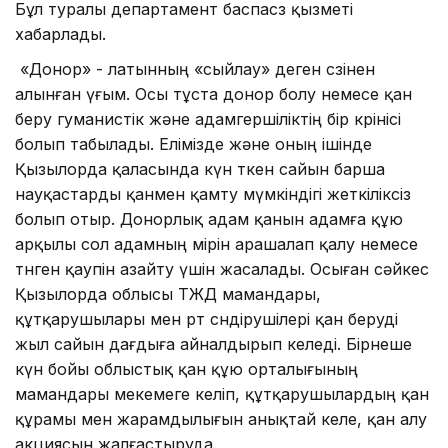
Бұл туралы департамент баспасөз қызметі
хабарлады.
«Донор» - латынның «сыйлау» деген сөзінен
алынған үғым. Осы тұста донор болу немесе қан
беру гуманистік және адамгершіліктің бір көрінісі
болып табылады. Елімізде және оның ішінде
Қызылорда қаласында күн өткен сайын барша
науқастарды қанмен қамту мүмкіндігі жеткіліксіз
болып отыр. Донорлық адам қанын адамға құю
арқылы сол адамның өмірін арашалап қалу немесе
төнген қаупін азайту үшін жасалады. Осыған сәйкес
Қызылорда облысы ТЖД мамандары,
құтқарушылары мен өрт сөндірушілері қан беруді
жыл сайын дағдыға айналдырып келеді. Бірнеше
күн бойы облыстық қан құю орталығының
мамандары мекемеге келіп, құтқарушылардың қан
құрамы мен жарамдылығын анықтай келе, қан алу
акциясын жалғастыруда.