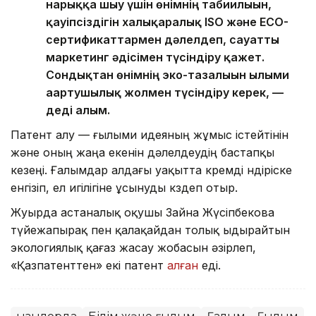
нарыққа шығу үшін өнімнің табиғилығын,
қауіпсіздігін халықаралық ISO және ECO-
сертификаттармен дәлелдеп, сауатты
маркетинг әдісімен түсіндіру қажет.
Сондықтан өнімнің эко-тазалығын ғылыми
ағартушылық жолмен түсіндіру керек, —
деді ғалым.
Патент алу — ғылыми идеяның жұмыс істейтінін
және оның жаңа екенін дәлелдеудің бастапқы
кезеңі. Ғалымдар алдағы уақытта кремді өндіріске
енгізіп, ел игілігіне ұсынуды көздеп отыр.
Жуырда астаналық оқушы Зайна Жүсіпбекова
түйежапырақ пен қалақайдан толық ыдырайтын
экологиялық қағаз жасау жобасын әзірлеп,
«Қазпатенттен» екі патент
алған
еді.