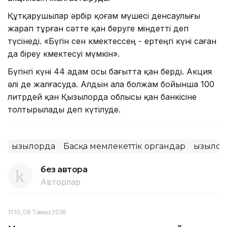
Құтқарушылар әрбір қоғам мүшесі денсаулығы
жарап тұрған сәтте қан беруге міндетті деп
түсінеді. «Бүгін сен көмектессең - ертеңгі күні саған
да біреу көмектесуі мүмкін».
Бүгінгі күні 44 адам осы бағытта қан берді. Акция
әлі де жалғасуда. Алдын ала болжам бойынша 100
литрдей қан Қызылорда облысы қан банкісіне
толтырылады деп күтілуде.
Қызылорда
Басқа мемлекеттік органдар
Қызыло
без автора
Авторлар
11:10, 08 Тамыз 2026