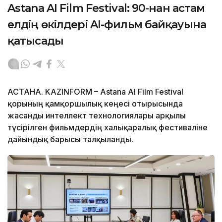
Astana AI Film Festival: 90-нан астам
елдің өкілдері AI-фильм байқауына
қатысады
АСТАНА. KAZINFORM – Astana AI Film Festival
қорының қамқоршылық кеңесі отырысында
жасанды интеллект технологиялары арқылы
түсірілген фильмдердің халықаралық фестиваліне
дайындық барысы талқыланды.