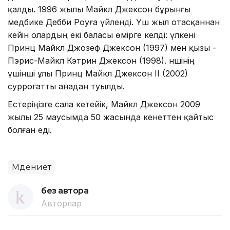
қалды. 1996 жылы Майкл Джексон бұрынғы
медбике Дебби Роуға үйленді. Үш жыл отасқаннан
кейін олардың екі баласы өмірге келді: үлкені
Принц Майкл Джозеф Джексон (1997) мен қызы -
Пэрис-Майкл Кэтрин Джексон (1998). Әншінің
үшінші ұлы Принц Майкл Джексон II (2002)
суррогатты анадан туылды.
Естеріңізге сала кетейік, Майкл Джексон 2009
жылы 25 маусымда 50 жасында кенеттен қайтыс
болған еді.
Мәдениет
без автора
Авторлар