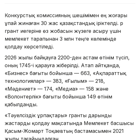
Конкурстық комиссияның шешімімен ең жоғары
ұпай жинаған 30 жас қазақстандық іріктелді. Әр
грант иегеріне өз жобасын жүзеге асыру үшін
мемлекет тарапынан 3 млн теңге көлемінде
қолдау көрсетіледі.
2026 жылы байқауға 2200-ден астам өтінім түсіп,
оның 1745-і қарауға жіберілді. Атап айтқанда,
«Бизнес» бағыты бойынша — 663, «Ақпараттық
технологиялар» — 383, «Ғылым» — 218,
«Мәдениет» — 174, «Медиа» — 158 және
«Волонтерлік» бағыты бойынша 149 өтінім
қабылданды.
«Тәуелсіздік ұрпақтары» гранты дарынды
жастарды қолдау мақсатында Мемлекет басшысы
Қасым-Жомарт Тоқаевтың бастамасымен 2021
жылы тағайындалған.