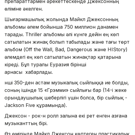
препараттармен әрекеттескенде Джексонның
өліміне әкелген.
Шығармашылық жолында Майкл Джексонның
альбомы әлем бойынша 750 миллион данамен
тарады. Thriller альбомы әлі күнге дейін ең көп
сатылатын жинақ болып табылады және тағы төрт
альбом (Off the Wall, Bad, Dangerous және HIStory)
әлемдегі ең көп сатылатын жинақтар қатарына
кіреді. Бұл туралы Еуразия бірінші
арнасы хабарлады.
Әнші 350-ден астам музыкалық сыйлыққа ие болды,
соның ішінде 15 «Грэмми» сыйлығы бар (14-і жеке
орындаушылық шеберлігі үшін болса, бір сыйлық -
Jackson Five құрамында).
Джексон - рок-н ролл залына екі рет енген азғана
музыканттың бірі.
Өз өмірінде Майкл Джексон көптеген пластикалық