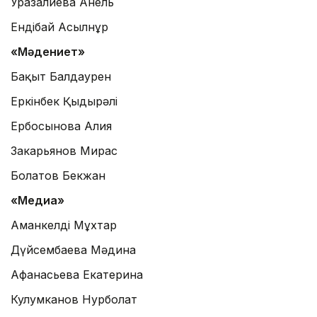
Уразалиева Анель
Ендібай Асылнұр
«Мәдениет»
Бақыт Балдаурен
Еркінбек Қыдырәлі
Ербосынова Алия
Закарьянов Мирас
Болатов Бекжан
«Медиа»
Аманкелді Мұхтар
Дүйсембаева Мәдина
Афанасьева Екатерина
Кулумканов Нурболат