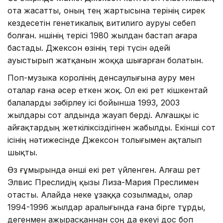
ота жасатты, оның тең жартысына терінің сирек
кездесетін генетикалық витилиго ауруы себеп
болған. Әншінің терісі 1980 жылдан бастап ағара
бастады. Джексон өзінің тері түсін әдейі
ауыстырып жатқанын жоққа шығарған болатын.
Поп-музыка королінің денсаулығына ауру мен
оталар ғана әсер еткен жоқ. Ол екі рет кішкентай
балаларды зәбірлеу ісі бойынша 1993, 2003
жылдары сот алдында жауап берді. Алғашқы іс
айғақтардың жеткіліксіздігінен жабылды. Екінші сот
ісінің нәтижесінде Джексон толығымен ақталып
шықты.
Өз ғұмырында әнші екі рет үйленген. Алғаш рет
Элвис Преслидің қызы Лиза-Мария Преслимен
отасты. Алайда неке ұзаққа созылмады, олар
1994-1996 жылдар аралығында ғана бірге тұрды,
дегенмен ажырасқаннан соң да екеуі дос боп