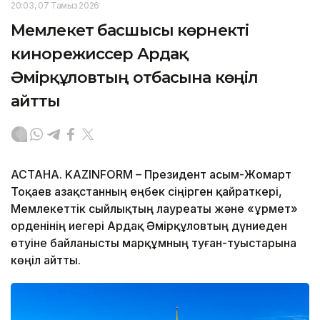
20:03, 07 Тамыз 2026
Мемлекет басшысы көрнекті
кинорежиссер Ардақ
Әмірқұловтың отбасына көңіл
айтты
АСТАНА. KAZINFORM – Президент Қасым-Жомарт
Тоқаев Қазақстанның еңбек сіңірген қайраткері,
Мемлекеттік сыйлықтың лауреаты және «Құрмет»
орденінің иегері Ардақ Әмірқұловтың дүниеден
өтуіне байланысты марқұмның туған-туыстарына
көңіл айтты.