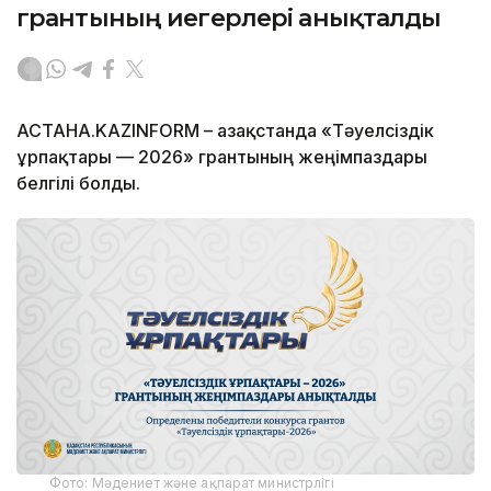
грантының иегерлері анықталды
АСТАНА.KAZINFORM – Қазақстанда «Тәуелсіздік
ұрпақтары — 2026» грантының жеңімпаздары
белгілі болды.
Фото: Мәдениет және ақпарат министрлігі