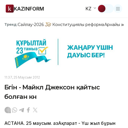
KAZINFORM
KZ
Сайлау-2026
Конституциялық реформа
Арнайы жо
Тренд:
11:37, 25 Маусым 2012
Бүгін - Майкл Джексон қайтыс
болған күн
АСТАНА. 25 маусым. ҚазАқпарат - Үш жыл бұрын