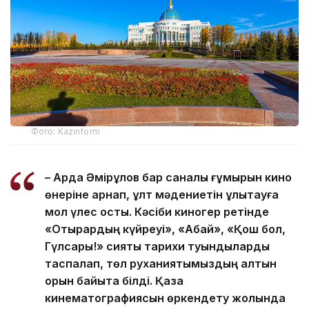
Фото: Kazinform
– Ардақ Әмірқұлов бар саналы ғұмырын кино
өнеріне арнап, ұлт мәдениетін ұлықтауға
мол үлес қосты. Кәсіби киногер ретінде
«Отырардың күйреуі», «Абай», «Қош бол,
Гүлсары!» сияқты тарихи туындыларды
таспалап, төл руханиятымыздың алтын
қорын байыта білді. Қазақ
кинематографиясын өркендету жолында