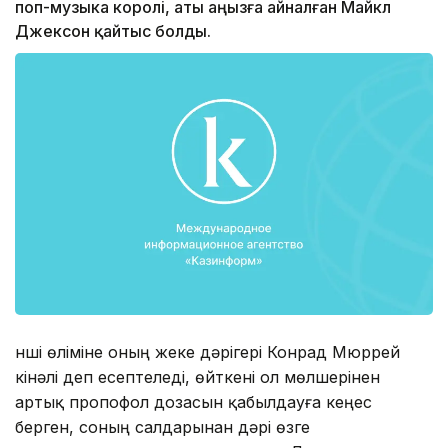
поп-музыка королі, аты аңызға айналған Майкл
Джексон қайтыс болды.
Әнші өліміне оның жеке дәрігері Конрад Мюррей
кінәлі деп есептеледі, өйткені ол мөлшерінен
артық пропофол дозасын қабылдауға кеңес
берген, соның салдарынан дәрі өзге