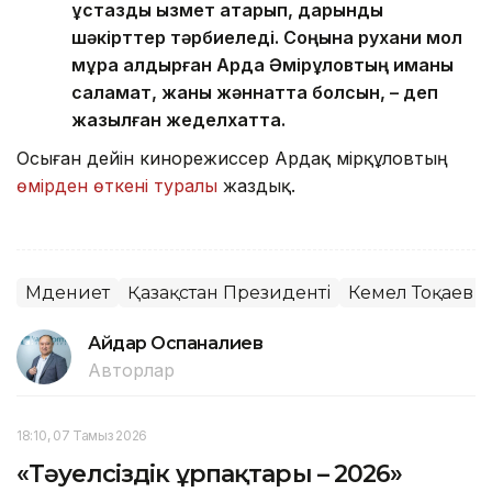
ұстаздық қызмет атқарып, дарынды
шәкірттер тәрбиеледі. Соңына рухани мол
мұра қалдырған Ардақ Әмірқұловтың иманы
саламат, жаны жәннатта болсын, – деп
жазылған жеделхатта.
Осыған дейін кинорежиссер Ардақ Әмірқұловтың
өмірден өткені туралы
жаздық.
Мәдениет
Қазақстан Президенті
Кемел Тоқаев
Айдар Оспаналиев
Авторлар
18:10, 07 Тамыз 2026
«Тәуелсіздік ұрпақтары – 2026»