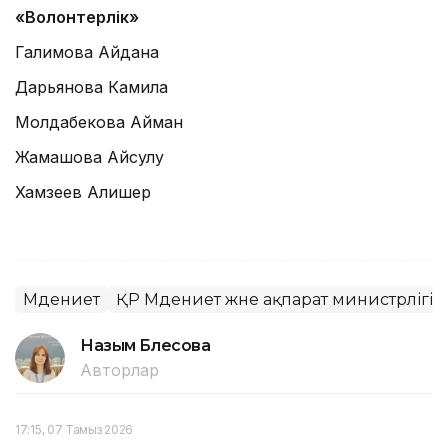
«Волонтерлік»
Галимова Айдана
Дарьянова Камила
Молдабекова Айман
Жамашова Айсулу
Хамзеев Алишер
Мәдениет
ҚР Мәдениет және ақпарат министрлігі
Назым Бөлесова
Авторлар
17:15, 07 Тамыз 2026