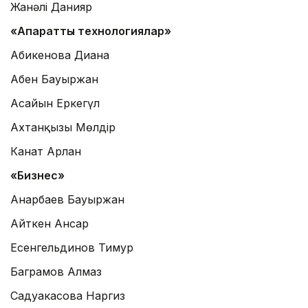
Жанәлі Данияр
«Ақпараттық технологиялар»
Абикенова Диана
Абен Бауыржан
Асайын Еркегүл
Ахтанқызы Мөлдір
Канат Арлан
«Бизнес»
Анарбаев Бауыржан
Айткен Ансар
Есенгельдинов Тимур
Баграмов Алмаз
Садуакасова Наргиз